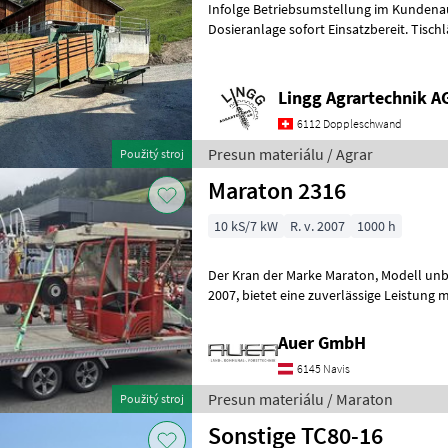
Infolge Betriebsumstellung im Kundenau
Dosieranlage sofort Einsatzbereit. Tisch
Gesamtlänge ohne Deichsel 7m. Neuer 
Lingg Agrartechnik A
6112 Doppleschwand
Presun materiálu / Agrar
Použitý stroj
Maraton 2316
10 kS/7 kW
R. v. 2007
1000 h
Der Kran der Marke Maraton, Modell unbekannt, aus dem Baujahr
2007, bietet eine zuverlässige Leistung mit einer Motorstärke von 10
PS. Mit insgesamt 1000 Betriebsstu
Auer GmbH
6145 Navis
Presun materiálu / Maraton
Použitý stroj
Sonstige TC80-16