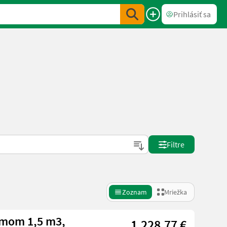
Prihlásiť sa
Filtre
Zoznam
Mriežka
emom 1,5 m3,
1.228,77 €