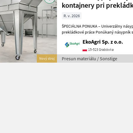
kontajnery pri preklád
R. v. 2026
ŠPECIÁLNA PONUKA – Univerzálny násypn
prekládkové práce Ponúkaný násypník slúži ako praktická
vyrovnávacia nádrž pri prekládkových p
EkoAgri Sp. z o.o.
15-523 Grabówka
Presun materiálu / Sonstige
Nový stroj