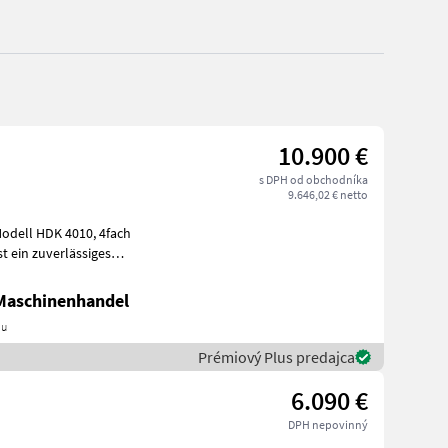
10.900 €
s DPH od obchodníka
9.646,02 € netto
iner
 Maschinenhandel
au
Prémiový Plus predajca
6.090 €
DPH nepovinný