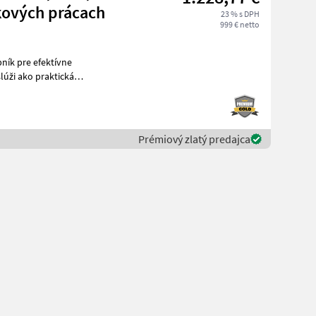
kových prácach
23 % s DPH
999 € netto
ík pre efektívne
rácach a v kombi
Prémiový zlatý predajca