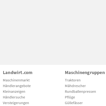
Landwirt.com
Maschinengruppen
Maschinenmarkt
Traktoren
Händlerangebote
Mähdrescher
Kleinanzeigen
Rundballenpressen
Händlersuche
Pflüge
Versteigerungen
Güllefässer