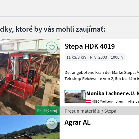
edky, ktoré by vás mohli zaujímať:
Stepa HDK 4019
11 kS/8 kW
R. v. 2003
1000 h
Der angebotene Kran der Marke Stepa, Modell HDK 4010, 4fach
Teleskop Reichweite von 2, 5m bis 14m ist ein zuverlässiges
Arbeitsgerät aus dem Baujahr 2003. Mit e
Monika Lachner e.U.
4890 Weißenkirchen im Atterg
Presun materiálu / Stepa
Použitý stroj
Agrar AL