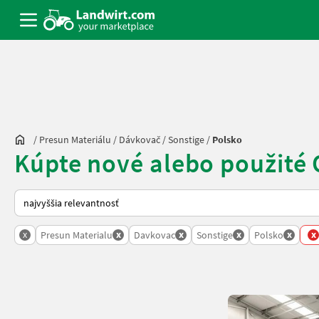
/
Presun Materiálu
/
Dávkovač
/
Sonstige
/
Polsko
Kúpte nové alebo použité 
Takto sa vykonáva triedenie na Landwirt.com
x
x
x
x
x
x
Presun Materialu
Davkovac
Sonstige
Polsko