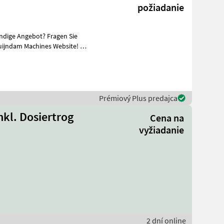
požiadanie
ändige Angebot? Fragen Sie
uijndam Machines Website! Sie
Prémiový Plus predajca
nkl. Dosiertrog
Cena na
vyžiadanie
2 dní online