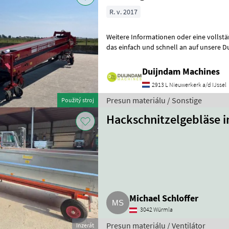
R. v. 2017
Weitere Informationen oder eine vollst
das einfach und schnell an auf unsere D
können uns auch anrufen.Alle zu
Duijndam Machines
2913 L Nieuwerkerk a/d IJssel
Presun materiálu / Sonstige
Použitý stroj
Hackschnitzelgebläse i
Michael Schloffer
3042 Würmla
Presun materiálu / Ventilátor
Inzerát