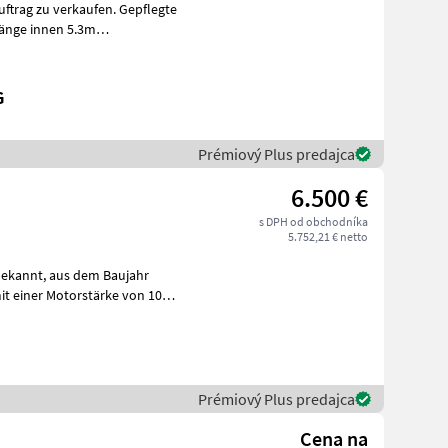
ftrag zu verkaufen. Gepflegte
länge innen 5.3m
Holz
G
Prémiový Plus predajca
6.500 €
s DPH od obchodníka
5.752,21 € netto
Prémiový Plus predajca
Cena na