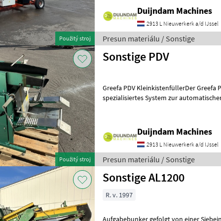
Duijndam Machines
2913 L Nieuwerkerk a/d IJssel
Presun materiálu / Sonstige
Použitý stroj
Sonstige PDV
Greefa PDV KleinkistenfüllerDer Greefa PD
spezialisiertes System zur automatisc
Befüllung von Kleinkisten mit Obst,
Duijndam Machines
2913 L Nieuwerkerk a/d IJssel
Presun materiálu / Sonstige
Použitý stroj
Sonstige AL1200
R. v. 1997
Aufgabebunker gefolgt von einer Siebein