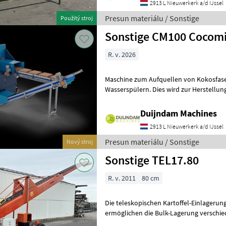
2913 L Nieuwerkerk a/d IJssel
Presun materiálu / Sonstige
Použitý stroj
Sonstige CM100 Cocomi
R. v. 2026
Maschine zum Aufquellen von Kokosfase
Wasserspülern. Dies wird zur Herstellun
verwendet und als Ersatz für Torferde e
Duijndam Machines
2913 L Nieuwerkerk a/d IJssel
Presun materiálu / Sonstige
Nový stroj
Sonstige TEL17.80
R. v. 2011
80 cm
Die teleskopischen Kartoffel-Einlageru
ermöglichen die Bulk-Lagerung verschied
Zwiebeln, Getreide bei hoher Arbeitsge