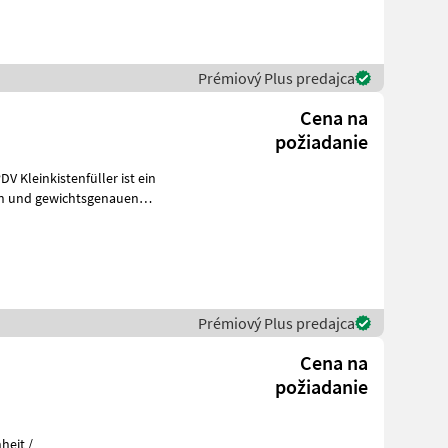
Prémiový Plus predajca
Cena na
požiadanie
V Kleinkistenfüller ist ein
hen und gewichtsgenauen
Prémiový Plus predajca
Cena na
požiadanie
heit /