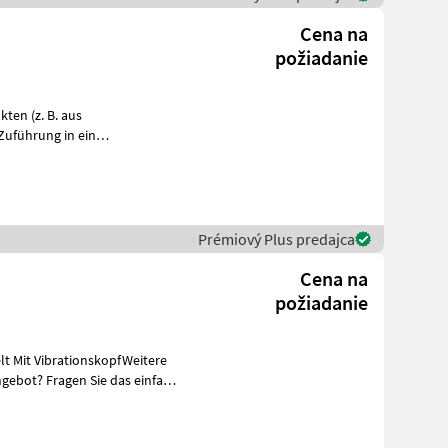
Cena na
požiadanie
en (z. B. aus
Zuführung in ein
r Profit-Serie ausge
Prémiový Plus predajca
Cena na
požiadanie
t Mit VibrationskopfWeitere
gebot? Fragen Sie das einfach