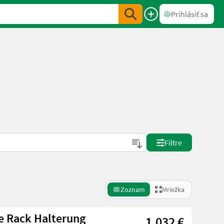
Prihlásiť sa
Filtre
Zoznam
Mriežka
e Rack Halterung
1.032 €