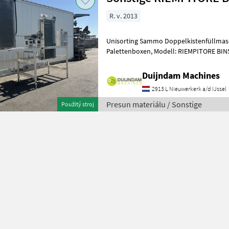
R. v. 2013
Unisorting Sammo Doppelkistenfüllmaschine Sammo Ladestation für
Palettenboxen, Modell: RIEMPITORE BINS RBCKistenbreite max 190
cmKistenhöhe max 150 cmBitte beachte
Duijndam Machines
2913 L Nieuwerkerk a/d IJssel
Presun materiálu / Sonstige
Použitý stroj