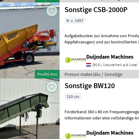
Sonstige CSB-2000P
R. v. 1997
Aufgabebunker zur Annahme von Produkt
Kippfahrzeugen) und zur kontrollierten 
Einlagerungssystem.Dosierbunker aus de
Duijndam Machines
2913 L Nieuwerkerk a/d IJssel
Presun materiálu / Sonstige
Použitý stroj
Sonstige BW120
120 cm
Förderband 360 x 80 cm Frequenzgeregel
Informationen oder eine vollständige An
und schnell an auf unsere Duij
Duijndam Machines