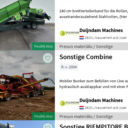
240 cm breitVerteilerband für die Rollen, um das Produk
auseinanderzuziehen6 Stahlrollen, (hier und da eine kleine Delle)Mit
darunterliegendem QuerförderbandNac
Duijndam Machines
2913 L Nieuwerkerk a/d IJssel
Presun materiálu / Sonstige
Použitý stroj
Sonstige Combine
R. v. 2004
Mobiler Bunker zum Befüllen von Lkw au
hydraulisch ausklappbar und mit einer 
mit Walzenreiniger.Seitliches Bode
Duijndam Machines
2913 L Nieuwerkerk a/d IJssel
Presun materiálu / Sonstige
Použitý stroj
Sonstige RIEMPITORE 