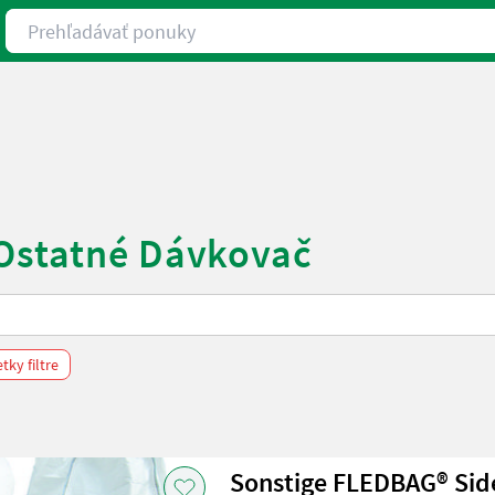
Prehľadávať ponuky
 Ostatné Dávkovač
ky filtre
Sonstige FLEDBAG® Sid