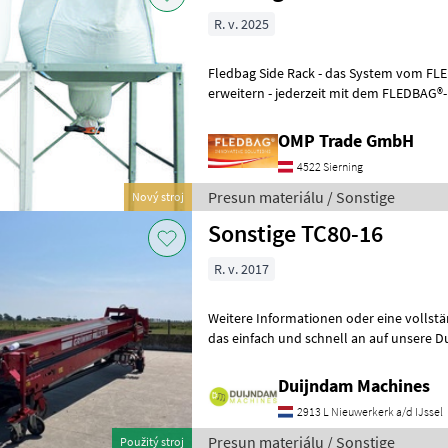
R. v. 2025
Fledbag Side Rack - das System vom FL
erweitern - jederzeit mit dem FLEDBAG®
stellen den Big Bag auf das Fledbag Ra
OMP Trade GmbH
4522 Sierning
Presun materiálu / Sonstige
Nový stroj
Sonstige TC80-16
R. v. 2017
Weitere Informationen oder eine vollst
das einfach und schnell an auf unsere D
können uns auch anrufen.Alle zu
Duijndam Machines
2913 L Nieuwerkerk a/d IJssel
Presun materiálu / Sonstige
Použitý stroj