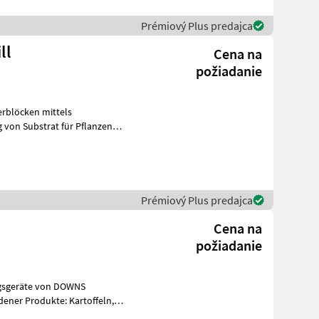
Prémiový Plus predajca
ll
Cena na
požiadanie
rblöcken mittels
g von Substrat für Pflanzen
inges
Prémiový Plus predajca
Cena na
požiadanie
ngsgeräte von DOWNS
ener Produkte: Kartoffeln,
sch