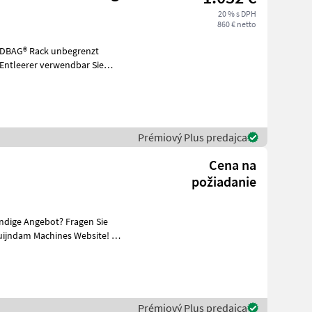
20 % s DPH
860 € netto
EDBAG® Rack unbegrenzt
-Entleerer verwendbar Sie
Prémiový Plus predajca
Cena na
požiadanie
ändige Angebot? Fragen Sie
uijndam Machines Website! Sie
Prémiový Plus predajca