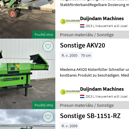
StabbförderbandRegelbare Dosierung m
DosierschieberRegulierbare Geschwindig
Querförderband Weitere
Duijndam Machines
2913 L Nieuwerkerk a/d IJssel
Presun materiálu / Sonstige
Použitý stroj
Sonstige AKV20
R. v. 2005
70 cm
Miedema AKV20 Kistenfüller Schneller und bess
kostbares Produkt zu beschädigen. Miede
mögliche KistenfüllungBreite Band 7
Duijndam Machines
2913 L Nieuwerkerk a/d IJssel
Presun materiálu / Sonstige
Použitý stroj
Sonstige SB-1151-RZ
R. v. 2009