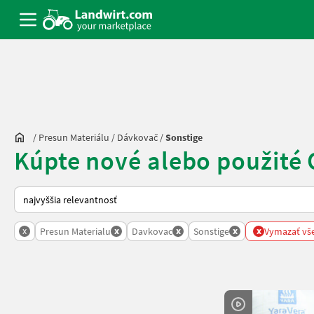
/
Presun Materiálu
/
Dávkovač
/
Sonstige
Kúpte nové alebo použité
Takto sa vykonáva triedenie na Landwirt.com
x
x
x
x
x
Presun Materialu
Davkovac
Sonstige
Vymazať všet