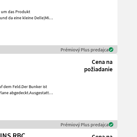
t
h de
Prémiový Plus predajca
Cena na
požiadanie
f dem Feld.Der Bunker ist
Plane abgedeckt.Ausgestattet
Prémiový Plus predajca
BINS RBC
Cena na