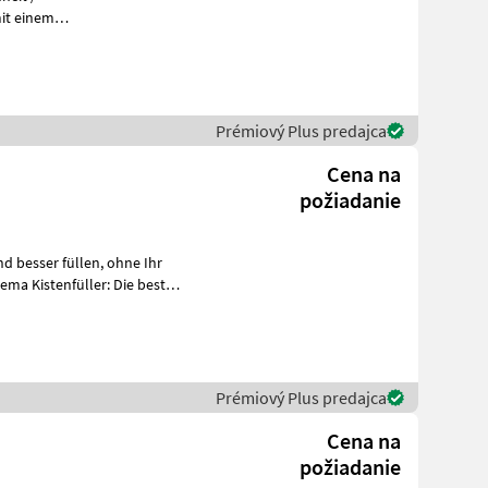
it einem
keitSiebkette
Prémiový Plus predajca
Cena na
požiadanie
er füllen, ohne Ihr
ma Kistenfüller: Die best
Prémiový Plus predajca
Cena na
požiadanie