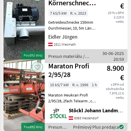
Körnerschnecke
€
150Ø
7 kS/5 kW
R. v. 2023
20 % s DPH
2.125 €
netto
Getreideschnecke 150mm
Durchmesser, 10, 5m Länge
mit Einlaufkorb, Motor
Eidler Jürgen
400V, 5, 5KW und
2811 Wiesmath
Klemmkasten ohne
Schalter -
30-06-2025
Použitý stroj
Presun materiálu /
Steckerkombination
20:59
Sonstige
priemer: priemer 150,
Maraton Profi
8.900
Pohon klin
2/95/28
€
10 kS/7 kW
R. v. 1996
1 h
s DPH od
obchodníka
7.876,11 €
Maraton Heukran Profi
netto
2/95/28, 2fach Telearm , ca
9m Reichweite, 3m Spur,
Stöckl Johann Landmaschinen GesmbH & Co KG
sofort verfügbar, A Presun
materiálu Zdvíhače a
6363 Westendorf
nakladače
Presun
Prémiový Plus predajca
Použitý stroj