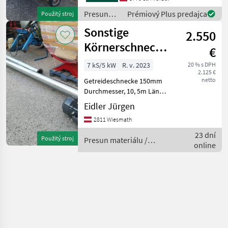
bitten wir Sie um
Presun
Prémiový Plus predajca
Použitý stroj
materiálu
Sonstige
2.550
/ Epple
Körnerschnecke
€
150Ø
7 kS/5 kW
R. v. 2023
20 % s DPH
2.125 €
netto
Getreideschnecke 150mm
Durchmesser, 10, 5m Länge
mit Einlaufkorb, Motor
Eidler Jürgen
400V, 5, 5KW und
2811 Wiesmath
Klemmkasten ohne
Schalter -
23 dní
Použitý stroj
Presun materiálu /
Steckerkombination
online
Sonstige
priemer: priemer 150,
Pohon klin