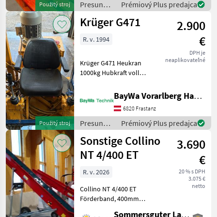
Presun
Prémiový Plus predajca
Použitý stroj
Klemmkasten (=o
materiálu
Krüger G471
2.900
/ Gruber
€
R. v. 1994
DPH je
neaplikovateľné
Krüger G471 Heukran
1000kg Hubkraft voll
Funktionsfähig Presun
materiálu Zdvíhače a
BayWa Vorarlberg HandelsGmbH BayWa Technik
nakladače
6820 Frastanz
Presun
Prémiový Plus predajca
Použitý stroj
materiálu
Sonstige Collino
3.690
/ Krüger
NT 4/400 ET
€
R. v. 2026
20 % s DPH
3.075 €
netto
Collino NT 4/400 ET
Förderband, 400mm
Bandbreite und einer Länge
Sommersguter Landmaschinen GmbH