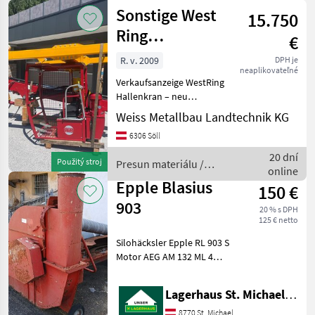
materiálu
Sonstige West
15.750
/ Auer
Ring
€
CHK300/75S
R. v. 2009
DPH je
neaplikovateľné
Verkaufsanzeige WestRing
Hallenkran – neu
restauriert – Top Zustand
Weiss Metallbau Landtechnik KG
Zum Verkauf steht ein neu
6306 Söll
restaurierter Hallenkran
von WestRing in sehr gutem
20 dní
Použitý stroj
Presun materiálu /
technischen u
online
Sonstige
Epple Blasius
150 €
903
20 % s DPH
125 € netto
Silohäcksler Epple RL 903 S
Motor AEG AM 132 ML 4
Funktionsfähig Bogen
durchgerostet Um Ihnen
Lagerhaus St. Michael ob Leoben eGen
unnötige Wartezeiten oder
Wegstrecken zu ersparen,
8770 St. Michael