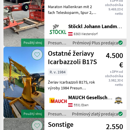
s DPH od
obchodníka
Maraton Hallenkran mit 2
9.469,03 €
fach Teleskoparm, Spur 2,
netto
0m, Joysticksteuerung und
Fußpedale,
Stöckl Johann Landmaschinen GesmbH & Co KG
Schoppeinrichtung,
6363 Westendorf
Reichweite ca, 7, 5m,
Standort Westendorf (A)
Presun
Prémiový Plus predajca
Použitý stroj
Presun materi
materiálu
Ostatné žeriavy
4.500
/ Maraton
Icarbazzoli B17S
€
R. v. 1984
s DPH od
obchodníka
3.982,30 €
Žeriav Icarbazzoli B17S, rok
netto
výroby 1984 Presun
materiálu Zdvíhače a
MAUCH Gesellschaft m.b.H. & Co.KG, Eben
nakladače
5531 Eben
Presun
Prémiový zlatý predajca
Použitý stroj
materiálu
Sonstige
2.550
/ Sonstige