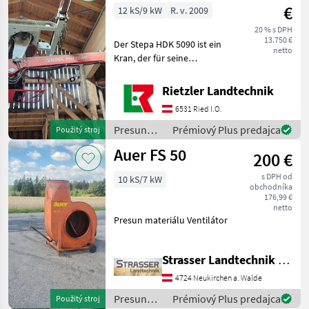
€
12 kS/9 kW
R. v. 2009
20 % s DPH
13.750 €
Der Stepa HDK 5090 ist ein
netto
Kran, der für seine
Zuverlässigkeit und
Leistungsfähigkeit bekannt
Rietzler Landtechnik
ist. Dieses spezielle Modell
6531 Ried I.O.
aus dem Baujahr 2009
bietet eine solide Ko
Presun
Prémiový Plus predajca
Použitý stroj
materiálu
Auer FS 50
200 €
/ Stepa
s DPH od
10 kS/7 kW
obchodníka
176,99 €
netto
Presun materiálu Ventilátor
Strasser Landtechnik GmbH
4724 Neukirchen a. Walde
Presun
Prémiový Plus predajca
Použitý stroj