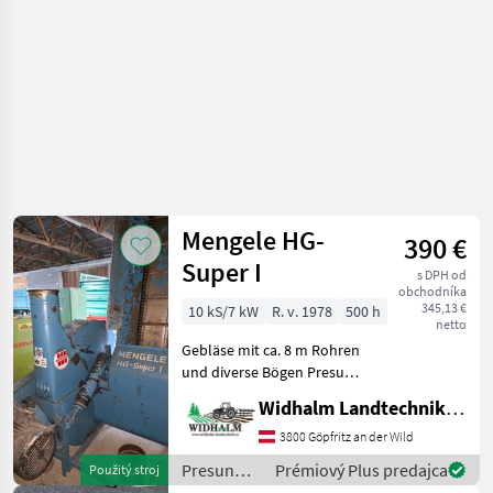
Mengele HG-
390 €
Super I
s DPH od
obchodníka
345,13 €
10 kS/7 kW
R. v. 1978
500 h
netto
Gebläse mit ca. 8 m Rohren
und diverse Bögen Presun
materiálu Ventilátor
Widhalm Landtechnik GmbH
3800 Göpfritz an der Wild
Presun
Prémiový Plus predajca
Použitý stroj
materiálu