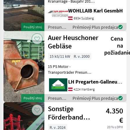
Krananlage - Baujahr 2016 -
Spur 3, 50 - elektrische
WOHLLAIB Karl GesmbH
Steuerung - Klimakabine -
Öl-Kühler -
6934 Sulzberg
Endlosschwenkwerk - IPE
Presun
Prémiový Plus predajca
Použitý stroj
Fahrwerk - 2x Scheinwer
materiálu
Auer Heuschoner
Cena
/ Sonstige
Gebläse
na
požiadani
15 kS/11 kW
R. v. 2000
15 PS Motor -
Transporträder Presun
materiálu Ventilátor
LH Pregarten-Gallneukirchen, Pregarten
4224 Wartberg
Presun
Prémiový Plus predajca
Použitý stroj
materiálu
Sonstige
4.350
/ Auer
Förderband
€
M8100
R. v. 2024
20 % s DPH