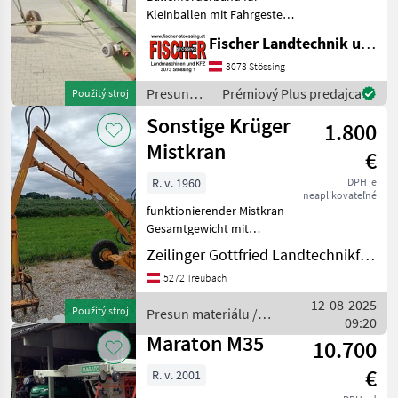
Kleinballen mit Fahrgestell
Länge 7, 5m E Motor 380 V
Fischer Landtechnik und Kfz KG
Voll funktionsfähig
Kommen sie vorbei, das
3073 Stössing
Team der Firma Fischer
Presun
Prémiový Plus predajca
Použitý stroj
zeigt Ihnen das
materiálu
Sonstige Krüger
1.800
/ Sonstige
Mistkran
€
R. v. 1960
DPH je
neaplikovateľné
funktionierender Mistkran
Gesamtgewicht mit
Belastung: 1390 Ölfüllung:
Zeilinger Gottfried Landtechnikfachbetrieb
25-28Liter Achslast 2800kg
5272 Treubach
Höchstgeschwindigkeit: 6
Km7h Baujahr 1960 Presun
12-08-2025
Použitý stroj
Presun materiálu /
materiálu
09:20
Sonstige
Maraton M35
10.700
€
R. v. 2001