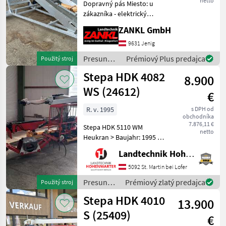
netto
Dopravný pás Miesto: u
zákazníka - elektrický
pohon - dĺžka dopravného
ZANKL GmbH
pásu 4, 50 m - Výška
dopravovania 3, 7 m - Šírka
9631 Jenig
pásu 40 cm - s podvozkom -
Presun
Prémiový Plus predajca
Použitý stroj
pozinkované vyhot
materiálu
Stepa HDK 4082
8.900
/ Sonstige
WS (24612)
€
R. v. 1995
s DPH od
obchodníka
7.876,11 €
Stepa HDK 5110 WM
netto
Heukran > Baujahr: 1995 >
Spurweite: 2 m > Teleskop:
Landtechnik Hohenwarter GmbH
2-fach Teleskop >
Reichweite: 8, 2 m >
5092 St. Martin bei Lofer
Windengreifzug > Greifer:
Presun
Prémiový zlatý predajca
Použitý stroj
Heugreifer 100 cm > 4 Stück
materiálu
Stepa HDK 4010
S
13.900
/ Stepa
S (25409)
€