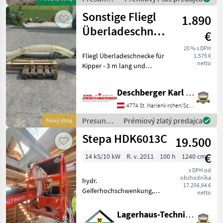
sowie Auslassöffnung
materiálu
Sonstige Fliegl
1.890
/ Gruber
Überladeschnecke
€
für Kipper
20 % s DPH
Fliegl Überladeschnecke für
1.575 €
netto
Kipper - 3 m lang und
verzinkt, mit einer
Förderleistung von: ca. 1, 5
Deschberger Karl Landtechnik GesmbH & Co KG
m³/min., inkl.
Auslauftrichter für
4774 St. Marienkirchen/Schärding
Überladeschnecke, 1, 7 m
Presun
Prémiový zlatý predajca
Nový stroj
langer S
materiálu
Stepa HDK6013C
19.500
/ Sonstige
€
14 kS/10 kW
R. v. 2011
100 h
1240 cm
s DPH od
obchodníka
hydr.
17.256,64 €
Geiferhochschwenkung,
netto
Rotator, Holzbodenzinken,
ohne Schienen und ohne
Lagerhaus-Technik, Kundenmaschinen
Schleifleitung, Reichweite: