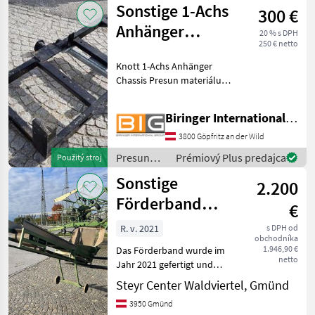
Sonstige 1-Achs
300 €
/ Mengele
Anhänger
20 % s DPH
250 € netto
Chassis
Knott 1-Achs Anhänger
Chassis Presun materiálu
Ostatné zariadenie na
presun materiálu
Biringer International GmbH
3800 Göpfritz an der Wild
Presun
Prémiový Plus predajca
Použitý stroj
materiálu
Sonstige
2.200
/ Sonstige
Förderband
€
2,5m
R. v. 2021
s DPH od
obchodníka
1.946,90 €
Das Förderband wurde im
netto
Jahr 2021 gefertigt und
bietet eine zuverlässige
Steyr Center Waldviertel, Gmünd
Lösung für verschiedene
3950 Gmünd
Transportanforderungen.