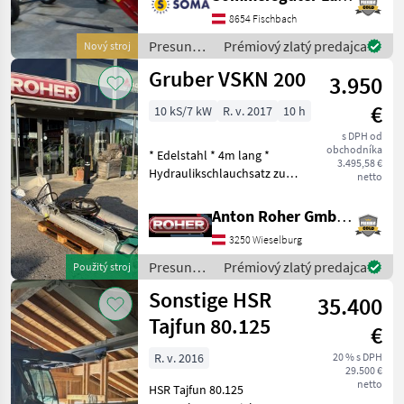
von 4m, eigenes Fahrwerk,
elektro Antrieb 380V. 4, 5
8654 Fischbach
und 6m Variante sind auf
Presun
Prémiový zlatý predajca
Nový stroj
Lager und sofort Verf
materiálu
Gruber VSKN 200
3.950
/ Sonstige
€
10 kS/7 kW
R. v. 2017
10 h
s DPH od
obchodníka
* Edelstahl * 4m lang *
3.495,58 €
Hydraulikschlauchsatz zur
netto
Anbindung an
Traktorhydraulik *
Anton Roher GmbH (ACA Center Roher)
Anbauteile zur Montage an
3250 Wieselburg
einen Kipper priemer:
priemer 200 Presun
Presun
Prémiový zlatý predajca
Použitý stroj
materiálu Záv
materiálu
Sonstige HSR
35.400
/ Gruber
Tajfun 80.125
€
R. v. 2016
20 % s DPH
29.500 €
netto
HSR Tajfun 80.125