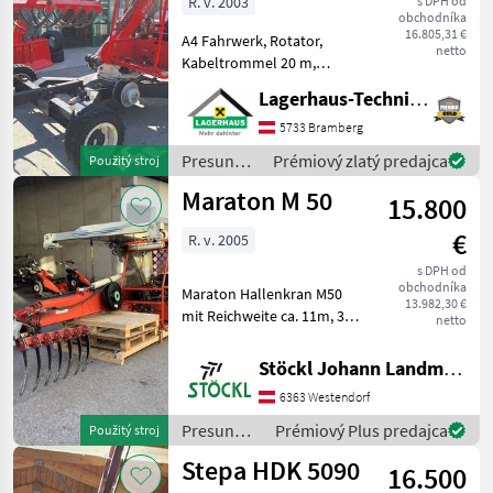
R. v. 2003
s DPH od
obchodníka
16.805,31 €
A4 Fahrwerk, Rotator,
netto
Kabeltrommel 20 m,
Antrieb über Zapfwelle,
Lagerhaus-Technik Bramberg
Schalengreifer für Mist, Sehr
guter Zustand Kaufpreis
5733 Bramberg
inkl. 13% Mwst. Wir bitten
Presun
Prémiový zlatý predajca
Použitý stroj
telefonisch oder pe
materiálu
Maraton M 50
15.800
/ Stepa
€
R. v. 2005
s DPH od
obchodníka
Maraton Hallenkran M50
13.982,30 €
mit Reichweite ca. 11m, 3
netto
fach Teleskoparm,
Joysticksteuerung mit
Stöckl Johann Landmaschinen GesmbH & Co KG
Fußpedale, Spur 2, 50m,
6363 Westendorf
Schoppeinrichtung,
Standort Westendorf (A)
Presun
Prémiový Plus predajca
Použitý stroj
Presun ma
materiálu
Stepa HDK 5090
16.500
/ Maraton