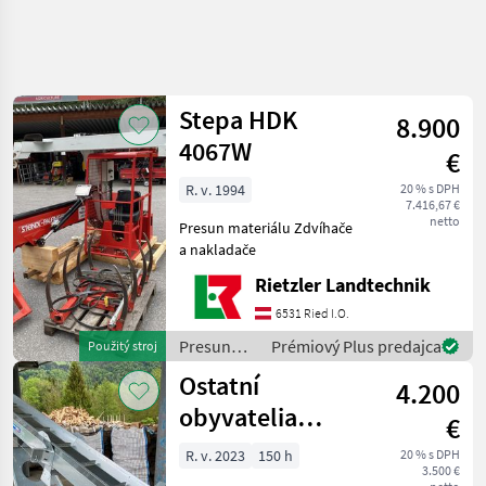
Stepa HDK
8.900
4067W
€
R. v. 1994
20 % s DPH
7.416,67 €
netto
Presun materiálu Zdvíhače
a nakladače
Rietzler Landtechnik
6531 Ried I.O.
Presun
Prémiový Plus predajca
Použitý stroj
materiálu
Ostatní
4.200
/ Stepa
obyvatelia
€
Binderbergu
R. v. 2023
150 h
20 % s DPH
3.500 €