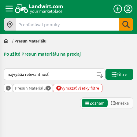
Prehľadávať ponuky
/
Presun Materiálu
Použité Presun materiálu na predaj
Takto sa vykonáva triedenie na Landwirt.com
Filtre
x
x
x
Presun Materialu
Vymazať všetky filtre
Zoznam
Mriežka
Spresniť