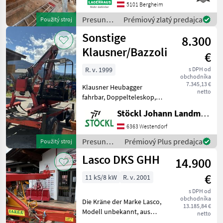
5101 Bergheim
12, 4m, Ölkühler, Guter
Zustand, Verfügbar ab ca.
Presun
Prémiový zlatý predajca
Použitý stroj
August/Sept
materiálu
Sonstige
8.300
/ Stepa
Klausner/Bazzoli
€
R. v. 1999
s DPH od
obchodníka
7.345,13 €
Klausner Heubagger
netto
fahrbar, Doppelteleskop,
Motor und
Stöckl Johann Landmaschinen GesmbH & Co KG
Zapfwellenantrieb,
teilweise
6363 Westendorf
reparaturbedürftig, wie
Presun
Prémiový Plus predajca
Použitý stroj
steht (A) Presun materiálu
materiálu
Lasco DKS GHH
Zdvíhače a nakladače
14.900
/ Sonstige
€
11 kS/8 kW
R. v. 2001
s DPH od
obchodníka
Die Kräne der Marke Lasco,
13.185,84 €
Modell unbekannt, aus
netto
dem Baujahr 2001 zeichnen