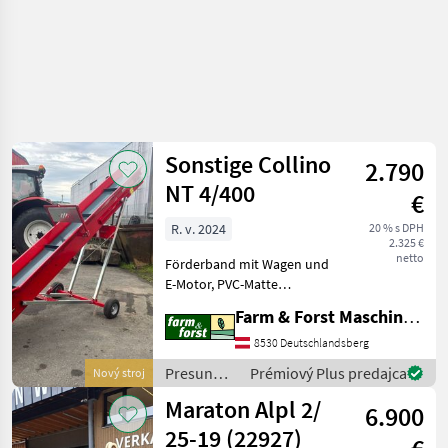
Sonstige Collino
2.790
NT 4/400
€
R. v. 2024
20 % s DPH
2.325 €
netto
Förderband mit Wagen und
E-Motor, PVC-Matte
40cm/breit, Presun
Farm & Forst Maschinenhandel GmbH. u. CoKG
materiálu Pásový
dopravník
8530 Deutschlandsberg
Presun
Prémiový Plus predajca
Nový stroj
materiálu
Maraton Alpl 2/
6.900
/ Sonstige
25-19 (22927)