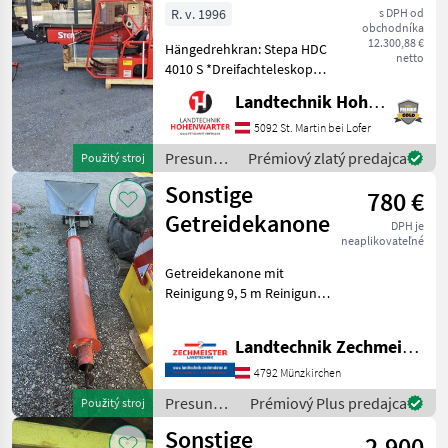
R. v. 1996
s DPH od
obchodníka
12.300,88 €
Hängedrehkran: Stepa HDC
netto
4010 S *Dreifachteleskop
Reichweite 9, 90m
Landtechnik Hohenwarter GmbH
*Spurbreite 2, 50m
*Endlosschwenkwerk
5092 St. Martin bei Lofer
*Schoppeinrichtung /
Presun
Prémiový zlatý predajca
Použitý stroj
Greiferhochstellung
materiálu
Sonstige
*Greifzange Nachst
780 €
/ Stepa
Getreidekanone
DPH je
neaplikovateľné
Getreidekanone mit
Reinigung 9, 5 m Reinigung
Aufpreis 300 Presun
materiálu Závitovkový
Landtechnik Zechmeister GmbH & Co KG
dopravník
4792 Münzkirchen
Presun
Prémiový Plus predajca
Použitý stroj
materiálu
Sonstige
2.900
/ Sonstige