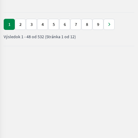
materiálu
/ Maraton
1
2
3
4
5
6
7
8
9
Výsledok
1
-
48
od
532
(Stránka 1 od 12)