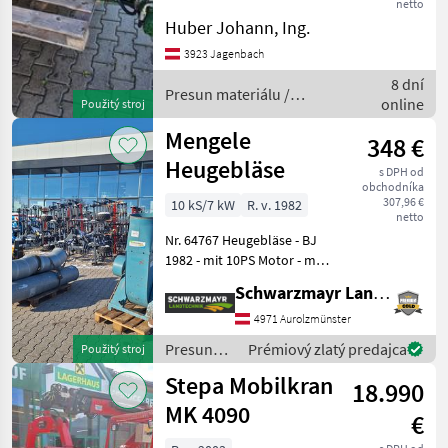
Hydromotor Versorgung
netto
von der Traktorhydraulik
Huber Johann, Ing.
Mengele
geeignet für Heckanbau bei
3923 Jagenbach
POM
Kippergosse ; Länge 1, 9, m
AUGUSTÓW
8 dní
Breite 20cm. Förderband
Presun materiálu /
online
Soby
Použitý stroj
Sonstige
AMT
Mengele
348 €
Zobraziť
Heugebläse
s DPH od
všetko
obchodníka
307,96 €
10 kS/7 kW
R. v. 1982
netto
MARKETPLACE
Nr. 64767 Heugebläse - BJ
Ponuky
Drobné
1982 - mit 10PS Motor - mit
Marketplace
predajcov
inzeráty
Rohren - mit Bogen - mit
Schwarzmayr Landtechnik GmbH - Aurolzmünster
Auswerfer gebraucht aus
Vermittlung 13% MwSt. Das
4971 Aurolzmünster
Verkaufsteam der F
Presun
Prémiový zlatý predajca
Použitý stroj
materiálu
Stepa Mobilkran
18.990
/ Mengele
MK 4090
€