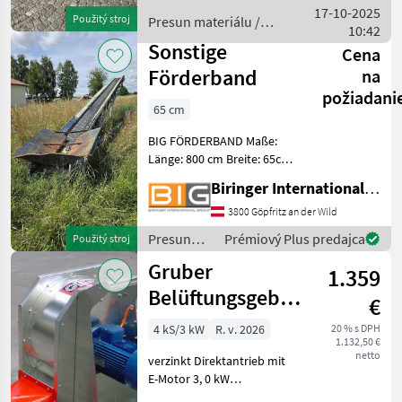
Dieses Modell zeichnet sich
17-10-2025
Použitý stroj
Presun materiálu /
durch seine soli
10:42
Sonstige
Sonstige
Cena
Förderband
na
požiadani
65 cm
BIG FÖRDERBAND Maße:
Länge: 800 cm Breite: 65cm
mit Fahrwerk Presun
Biringer International GmbH
materiálu Pásový
dopravník
3800 Göpfritz an der Wild
Presun
Prémiový Plus predajca
Použitý stroj
materiálu
Gruber
1.359
/ Sonstige
Belüftungsgebläse
€
MLG 30
4 kS/3 kW
R. v. 2026
20 % s DPH
1.132,50 €
netto
verzinkt Direktantrieb mit
E-Motor 3, 0 kW
Ansaugöffnung mit