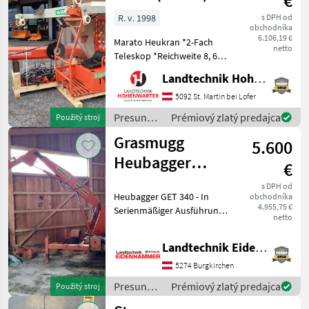
€
R. v. 1998
s DPH od
obchodníka
6.106,19 €
Marato Heukran *2-Fach
netto
Teleskop *Reichweite 8, 6m
*GreiferHochstellung
Landtechnik Hohenwarter GmbH
*Heuzange 80cm
*Stromkabel fliegend
5092 St. Martin bei Lofer
*Spurweite 2m *4mto
Presun
Prémiový zlatý predajca
Použitý stroj
Nachstehend finden Sie
materiálu
Grasmugg
ähnliche Suchbe
5.600
/ Maraton
Heubagger
€
Grasmug
s DPH od
Heubagger GET 340 - In
obchodníka
4.955,75 €
Serienmäßiger Ausführung -
netto
Antrieb mit Elektromotor -
2 fach Ausschub -
Landtechnik Eidenhammer GmbH
Reichweite ca 8 m - Greifer -
Zugdeichsel Standort noc
5274 Burgkirchen
Presun
Prémiový zlatý predajca
Použitý stroj
materiálu