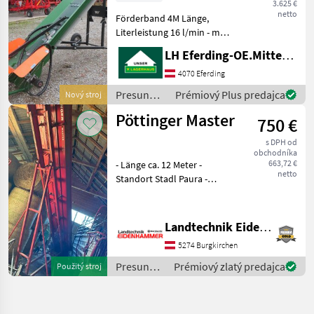
3.625 €
netto
Förderband 4M Länge,
Literleistung 16 l/min - max
130bar, Anschraubbare
LH Eferding-OE.Mitte, Eferding
Deichsel ( Keine
Straßenzulassung ) Presun
4070 Eferding
materiálu Pásový
Presun
Prémiový Plus predajca
Nový stroj
dopravník
materiálu
Pöttinger Master
750 €
/ Sonstige
s DPH od
obchodníka
663,72 €
- Länge ca. 12 Meter -
netto
Standort Stadl Paura -
PRIVATVERKAUF - Presun
materiálu Pásový
dopravník
Landtechnik Eidenhammer GmbH
5274 Burgkirchen
Presun
Prémiový zlatý predajca
Použitý stroj
materiálu
/
Pöttinger