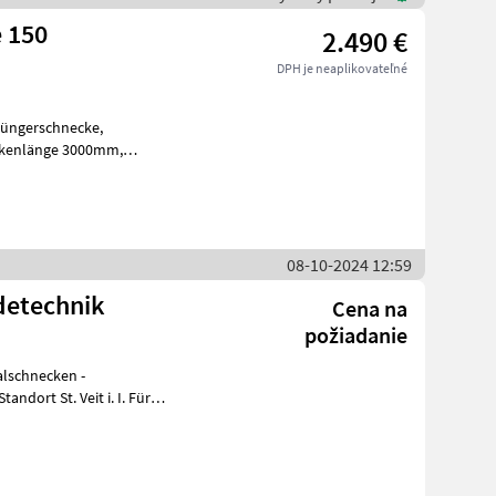
 150
2.490 €
DPH je neaplikovateľné
Düngerschnecke,
Einlaufgosse Breite 585mm, Hydraulischer Antrieb DW, Ein und
08-10-2024 12:59
detechnik
Cena na
požiadanie