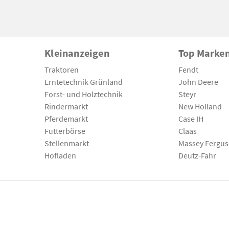
Kleinanzeigen
Top Marke
Traktoren
Fendt
Erntetechnik Grünland
John Deere
Forst- und Holztechnik
Steyr
Rindermarkt
New Holland
Pferdemarkt
Case IH
Futterbörse
Claas
Stellenmarkt
Massey Fergu
Hofladen
Deutz-Fahr