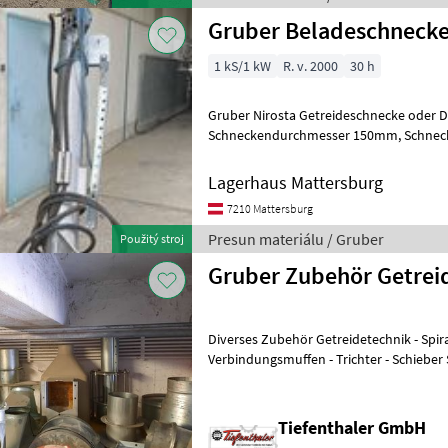
Gruber Beladeschnecke
1 kS/1 kW
R. v. 2000
30 h
Gruber Nirosta Getreideschnecke oder 
Schneckendurchmesser 150mm, Schneckenlänge 3000mm,
Lagerhaus Mattersburg
7210 Mattersburg
Presun materiálu / Gruber
Použitý stroj
Gruber Zubehör Getrei
Diverses Zubehör Getreidetechnik - Spiralschnecken -
Verbindungsmuffen - Trichter - Schieber Standort St. Veit i. I. Für
Fragen stehen wir Ihnen gerne zur
Tiefenthaler GmbH