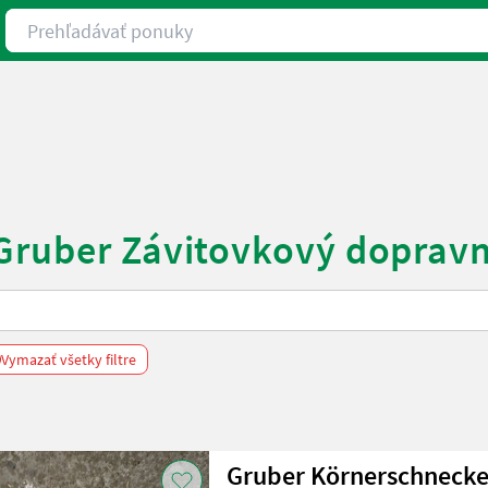
Prehľadávať ponuky
 Gruber Závitovkový dopravn
Vymazať všetky filtre
Gruber Körnerschneck