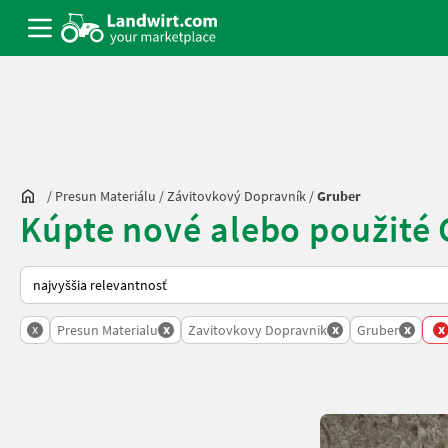
/
Presun Materiálu
/
Závitovkový Dopravník
/
Gruber
Kúpte nové alebo použité
Takto sa vykonáva triedenie na Landwirt.com
x
x
x
x
x
Presun Materialu
Zavitovkovy Dopravnik
Gruber