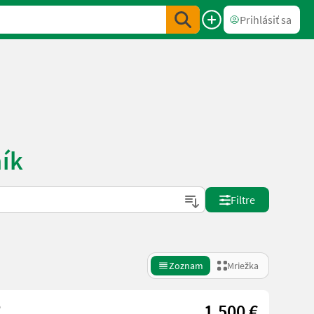
Prihlásiť sa
ík
Filtre
Zoznam
Mriežka
e
1.500 €