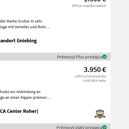
DPH je neaplikovateľné
der Marke Gruber in sehr
tandort Gniebing
Prémiový Plus predajca
3.950 €
s DPH od obchodníka
3.495,58 € netto
chsatz zur Anbindung an
ge an einen Kipper priemer:
CA Center Roher)
Prémiový zlatý predajca