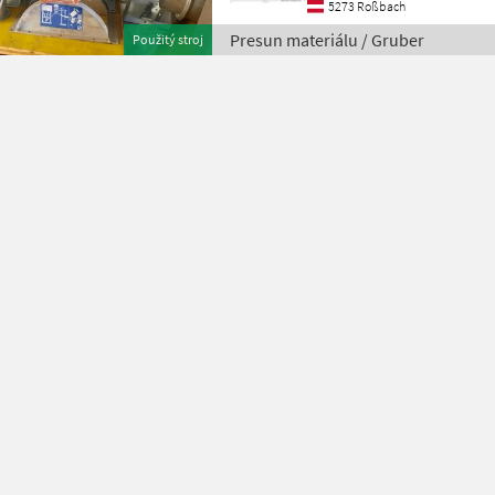
5273 Roßbach
Presun materiálu / Gruber
Použitý stroj