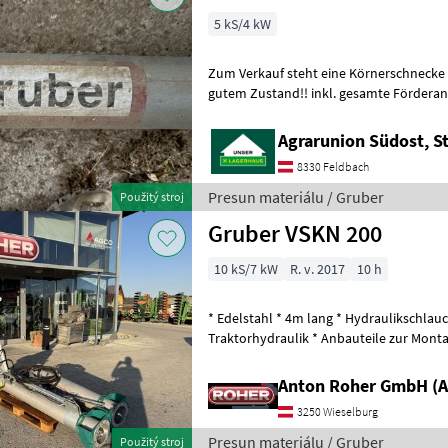
5 kS/4 kW
Zum Verkauf steht eine Körnerschnecke 
gutem Zustand!! inkl. gesamte Förderanlage mit Verteiler und Rohren
komplett sowie Auslassöffnung
Agrarunion Südost, S
8330 Feldbach
Presun materiálu / Gruber
Použitý stroj
Gruber VSKN 200
10 kS/7 kW
R. v. 2017
10 h
* Edelstahl * 4m lang * Hydraulikschlau
Traktorhydraulik * Anbauteile zur Monta
priemer 200 Presun materiálu Záv
Anton Roher GmbH (A
3250 Wieselburg
Presun materiálu / Gruber
Použitý stroj