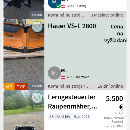
3454 Reidling
Komunálne stroje /
3 Mesiace online
Inzerát
Zametací stroj
Hauer VS-L 2800
Cena
na
vyžiadani
M .
4831 Obertraun
Komunálne stroje /
18 dní online
VIP
TOP
Inzerát
Striekacie stroje
Ferngesteuerter
5.500
Raupenmäher,
€
Mähroboter,
DPH je
18 kS/13 kW
R. v. 2026
neaplikovateľné
Pôvodná
Böschungsmäher
cena 6.000 €