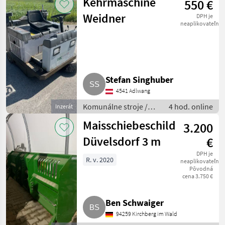
Kehrmaschine
550 €
Weidner
DPH je
neaplikovateľné
Stefan Singhuber
4541 Adlwang
Komunálne stroje /
4 hod. online
Inzerát
Zametací stroj
Maisschiebeschild
3.200
Düvelsdorf 3 m
€
DPH je
R. v. 2020
neaplikovateľné
Pôvodná
cena 3.750 €
Ben Schwaiger
94259 Kirchberg im Wald