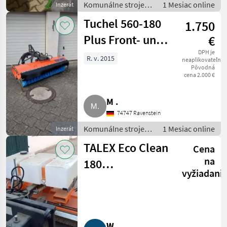
Komunálne stroje /
1 Mesiac online
Inzerát
Zametací stroj
Tuchel 560-180
1.750
Plus Front- und
€
Heckkehrmaschine
DPH je
R. v. 2015
neaplikovateľné
Pôvodná
cena 2.000 €
M .
74747 Ravenstein
Komunálne stroje /
1 Mesiac online
Inzerát
Zametací stroj
TALEX Eco Clean
Cena
na
180
vyžiadani
Profikehrmaschine
W .