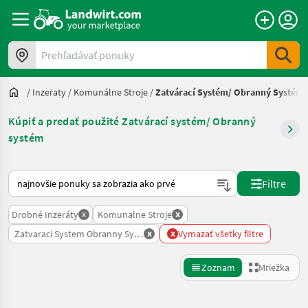
Prehľadávať ponuky
/
Inzeraty
/
Komunálne Stroje
/
Zatvárací Systém/ Obranný Systém
Kúpiť a predať použité Zatvárací systém/ Obranný
systém
Takto sa vykonáva triedenie na Landwirt.com
Filtre
x
x
Drobné Inzeráty
Komunalne Stroje
x
x
Zatvaraci System Obranny System
Vymazať všetky filtre
Zoznam
Mriežka