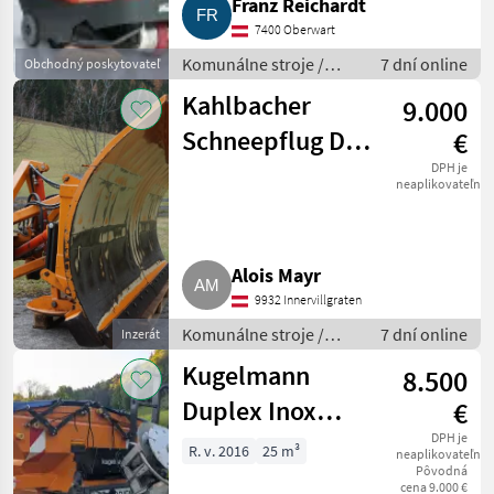
Franz Reichardt
7400 Oberwart
Komunálne stroje /
7 dní online
Obchodný poskytovateľ
Zametací stroj
Kahlbacher
9.000
Schneepflug DS
€
260
DPH je
neaplikovateľné
Alois Mayr
9932 Innervillgraten
Komunálne stroje /
7 dní online
Inzerát
Snehové drapáky a
Kugelmann
8.500
snehové frézy
Duplex Inox
€
Aufbausalzstreuer
DPH je
R. v. 2016
25 m³
neaplikovateľné
Pôvodná
cena 9.000 €