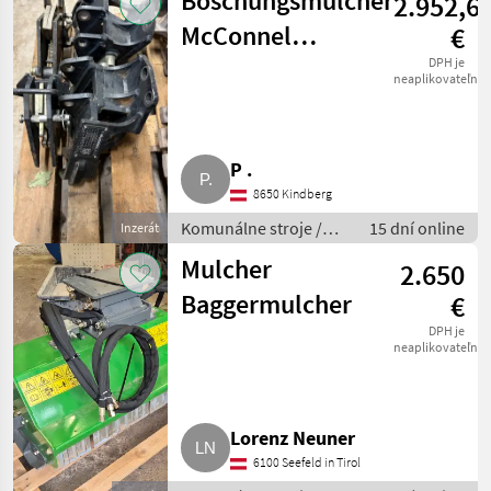
Böschungsmulcher
2.952,6
McConnel
€
Anbauteile Claas
DPH je
neaplikovateľné
Cebis 660
P .
8650 Kindberg
Komunálne stroje /
15 dní online
Inzerát
Spádová kosačka
Mulcher
2.650
Baggermulcher
€
DPH je
neaplikovateľné
Lorenz Neuner
6100 Seefeld in Tirol