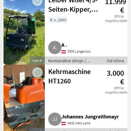
11.999
Seiten-Kipper,
€
Hoflader,
DPH je
R. v. 2003
neaplikovateľné
Kommunalfahrzeug
A .
3550 Langenlois
Komunálne stroje /
Od včera
Inzerát
Komunálne vozidlá
Kehrmaschine
3.000
HT1260
€
DPH je
neaplikovateľné
Johannes Jungreithmayr
4632 Wels-Land