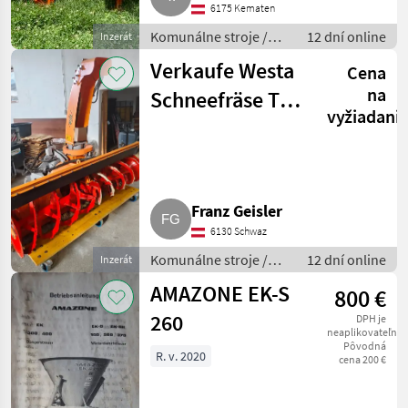
6175 Kematen
Komunálne stroje /
12 dní online
Inzerát
Snehové drapáky a
Verkaufe Westa
Cena
snehové frézy
na
Schneefräse Typ
vyžiadani
5560 / 2200
Franz Geisler
6130 Schwaz
Komunálne stroje /
12 dní online
Inzerát
Snehové drapáky a
AMAZONE EK-S
800 €
snehové frézy
260
DPH je
neaplikovateľné
Pôvodná
R. v. 2020
cena 200 €