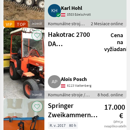
Karl Hohl
Mulag
8583 Edelschrott
Kugelmann
Komunálne stroje /
2 Mesiace online
VIP
TOP
Inzerát
Kässbohrer
Snehové drapáky a
Hakotrac 2700
Cena
Agria
snehové frézy
na
DA
Zobraziť
vyžiadani
všetko
Kommunaltraktor
MARKETPLACE
Ponuky
Drobné
Marketplace
predajcov
inzeráty
Alois Posch
6113 Wattenberg
Komunálne stroje /
8 hod. online
Inzerát
Ostatné komunálne
Springer
17.000
náradia
Zweikammernstreuer
€
SD
DPH je
R. v. 2017
80 h
neaplikovateľné