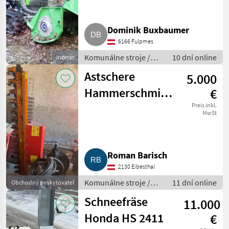
Dominik Buxbaumer
6166 Fulpmes
Komunálne stroje /
10 dní online
Inzerát
Spádová kosačka
Astschere
5.000
Hammerschmied
€
BT 100 218
Preis inkl.
MwSt
Roman Barisch
2130 Eibesthal
Komunálne stroje /
11 dní online
Obchodný poskytovateľ
Univerzálny
Schneefräse
11.000
komunálny stroj
Honda HS 2411
€