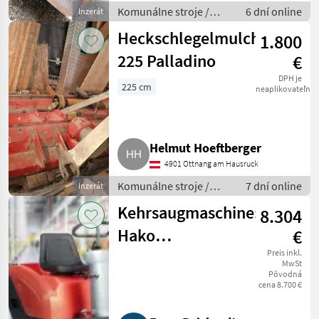
Komunálne stroje /
6 dní online
Inzerát
Striekacie stroje
Heckschlegelmulcher
1.800
225 Palladino
€
DPH je
225 cm
neaplikovateľné
Helmut Hoeftberger
4901 Ottnang am Hausruck
Komunálne stroje /
7 dní online
Inzerát
Spádová kosačka
Kehrsaugmaschine:
8.304
Hako
€
Sweepmaster
Preis inkl.
MwSt
Pôvodná
B800 R
cena 8.700 €