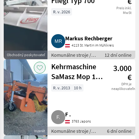
Fliegl Typ 700
€
Preis inkl.
R. v. 2026
MwSt
Markus Rechberger
4113 St. Martin im Mühlkreis
Komunálne stroje /
12 dní online
Obchodný poskytovateľ
Zametací stroj
Kehrmaschine
3.000
SaMasz Mop 160
€
mit Seitenbesen
DPH je
R. v. 2013
10 h
neaplikovateľné
und Wasser
F .
3763 Japons
Komunálne stroje /
6 dní online
Inzerát
Zametací stroj