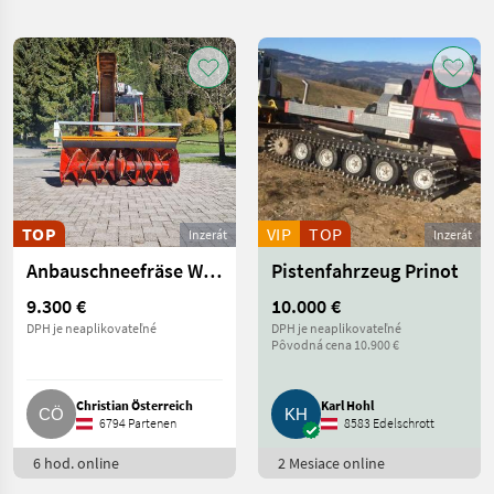
hľadanie
Kategória
Krajina
Filtre
3
Zobraziť
AKTUÁLNA
Resetovať
401
CESTA
výsledkov
komunálna
technika
TOP
VIP
TOP
Komunalne
Inzerát
Inzerát
Stroje
Anbauschneefräse WESTA Typ 6570/2000, Bj. 2010
Pistenfahrzeug Prinot
VYBRAŤ
9.300 €
10.000 €
KATEGÓRIU
DPH je neaplikovateľné
DPH je neaplikovateľné
Pôvodná cena 10.900 €
Snehové drapáky a snehové frézy
94
Zametací stroj
57
Christian Österreich
Karl Hohl
6794 Partenen
8583 Edelschrott
Spádová kosačka
56
6 hod. online
2 Mesiace online