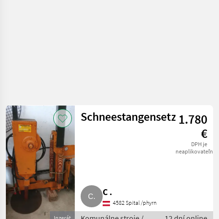
Schneestangensetzgerät
1.780
€
DPH je
neaplikovateľné
C .
4582 Spital /phyrn
Komunálne stroje /
12 dní online
Inzerát