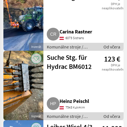
DPH je
neaplikovateľné
Carina Rastner
6073 Sistrans
Komunálne stroje /
Od včera
Inzerát
Spádová kosačka
Suche Stg. für
123 €
Hydrac BM6012
DPH je
neaplikovateľné
Heinz Peischl
7543 Kukmirn
Komunálne stroje /
Od včera
Inzerát
Spádová kosačka
Leiber Wisel 4/3-