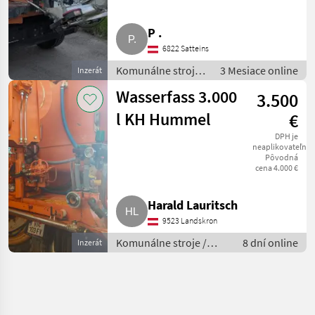
P .
6822 Satteins
Komunálne stroje /
3 Mesiace online
Inzerát
Striekacie stroje
Wasserfass 3.000
3.500
l KH Hummel
€
DPH je
neaplikovateľné
Pôvodná
cena 4.000 €
Harald Lauritsch
9523 Landskron
Komunálne stroje /
8 dní online
Inzerát
Komunálne vozidlá