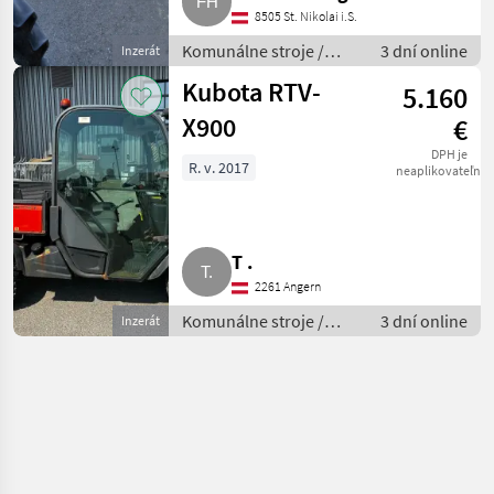
8505 St. Nikolai i.S.
Komunálne stroje /
3 dní online
Inzerát
Radlica
Kubota RTV-
5.160
X900
€
DPH je
R. v. 2017
neaplikovateľné
T .
2261 Angern
Komunálne stroje /
3 dní online
Inzerát
Komunálne vozidlá