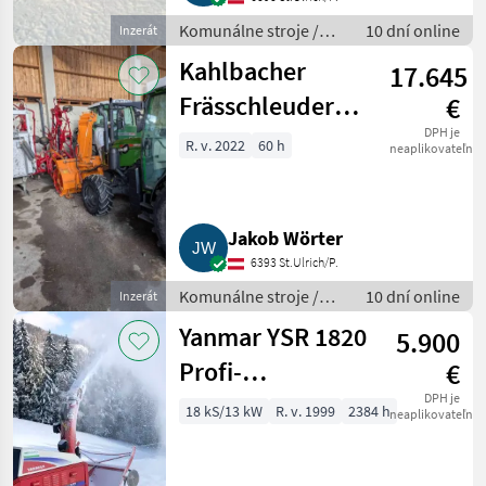
Komunálne stroje /
10 dní online
Inzerát
Snehové drapáky a
Kahlbacher
17.645
snehové frézy
Frässchleuder
€
KFS L 750/1800
DPH je
R. v. 2022
60 h
neaplikovateľné
Jakob Wörter
6393 St.Ulrich/P.
Komunálne stroje /
10 dní online
Inzerát
Snehové drapáky a
Yanmar YSR 1820
5.900
snehové frézy
Profi-
€
Schneefräse
DPH je
18 kS/13 kW
R. v. 1999
2384 h
neaplikovateľné