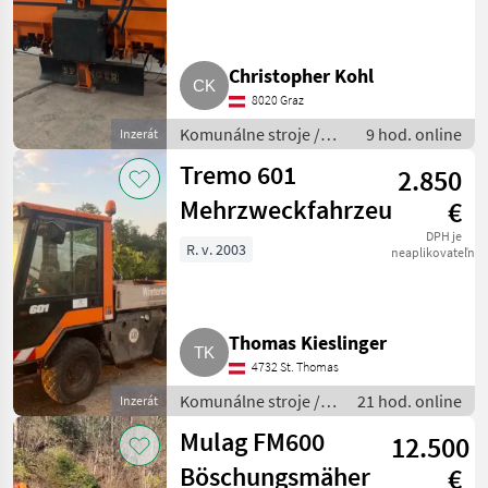
Christopher Kohl
8020 Graz
Komunálne stroje /
9 hod. online
Inzerát
Snehové drapáky a
Tremo 601
2.850
snehové frézy
Mehrzweckfahrzeug
€
DPH je
R. v. 2003
neaplikovateľné
Thomas Kieslinger
4732 St. Thomas
Komunálne stroje /
21 hod. online
Inzerát
Komunálne vozidlá
Mulag FM600
12.500
Böschungsmäher
€