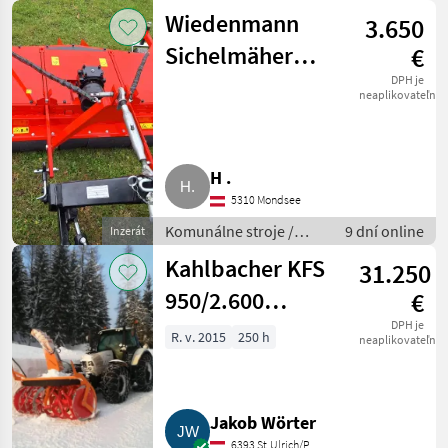
Striekacie stroje
Wiedenmann
3.650
Sichelmäher
€
Mähdeck RM
DPH je
neaplikovateľné
210H
H .
5310 Mondsee
Komunálne stroje /
9 dní online
Inzerát
Ostatné komunálne
Kahlbacher KFS
31.250
náradia
950/2.600
€
Schneefräse KFS
DPH je
R. v. 2015
250 h
neaplikovateľné
950/2.600
Jakob Wörter
6393 St.Ulrich/P.