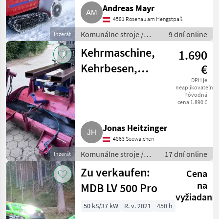
Andreas Mayr
4581 Rosenau am Hengstpaß
Komunálne stroje /
9 dní online
Inzerát
Snehová fréza
Kehrmaschine,
1.690
Kehrbesen,
€
Seitenbesen
DPH je
neaplikovateľné
Pôvodná
cena 1.890 €
Jonas Heitzinger
4863 Seewalchen
Komunálne stroje /
17 dní online
Inzerát
Zametací stroj
Zu verkaufen:
Cena
na
MDB LV 500 Pro
vyžiadani
50 kS/37 kW
R. v. 2021
450 h