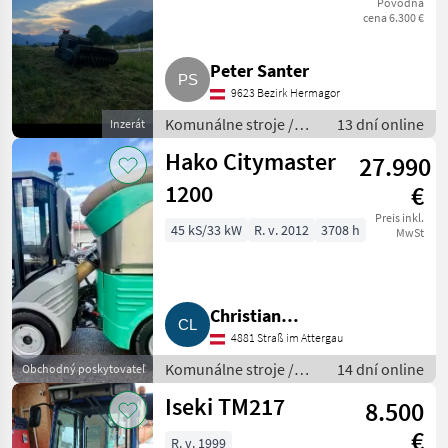
Pôvodná
cena 6.300 €
Peter Santer
9623 Bezirk Hermagor
Komunálne stroje /
13 dní online
Inzerát
Univerzálny
Hako Citymaster
27.990
komunálny stroj
1200
€
Preis inkl.
45 kS/33 kW
R. v. 2012
3708 h
MwSt
Christian
4881 Straß im Attergau
Lametschwandtner
Komunálne stroje /
14 dní online
Obchodný poskytovateľ
Zametací stroj
Iseki TM217
8.500
€
R. v. 1999