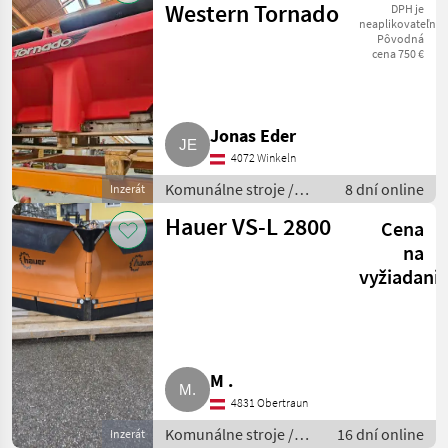
Western Tornado
DPH je
neaplikovateľné
Pôvodná
cena 750 €
Jonas Eder
4072 Winkeln
Komunálne stroje /
8 dní online
Inzerát
Snehové drapáky a
Hauer VS-L 2800
Cena
snehové frézy
na
vyžiadani
M .
4831 Obertraun
Komunálne stroje /
16 dní online
Inzerát