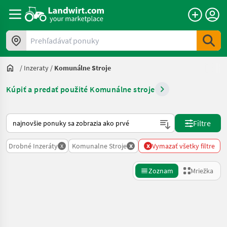
Prehľadávať ponuky
/
Inzeraty
/
Komunálne Stroje
Kúpiť a predať použité Komunálne stroje
Takto sa vykonáva triedenie na Landwirt.com
Filtre
x
x
x
Drobné Inzeráty
Komunalne Stroje
Vymazať všetky filtre
Zoznam
Mriežka
Spresniť