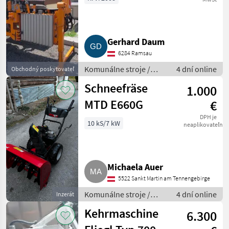
Gerhard Daum
6284 Ramsau
Komunálne stroje /
4 dní online
Obchodný poskytovateľ
Spádová kosačka
Schneefräse
1.000
MTD E660G
€
DPH je
10 kS/7 kW
neaplikovateľné
Michaela Auer
5522 Sankt Martin am Tennengebirge
Komunálne stroje /
4 dní online
Inzerát
Snehová fréza
Kehrmaschine
6.300