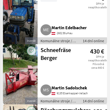
DPH je
neaplikovateľné
Martin Edelbacher
2602 Blumau
Komunálne stroje /
14 dní online
Inzerát
Komunálne vozidlá
Schneefräse
430 €
Berger
DPH je
neaplikovateľné
Pôvodná
cena 440 €
Martin Sadolschek
9135 Eisenkappel-Vellach
Komunálne stroje /
14 dní online
Inzerát
Snehová fréza