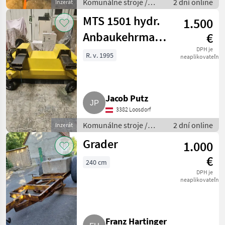
Komunálne stroje /
2 dní online
Inzerát
Ostatné komunálne
MTS 1501 hydr.
1.500
náradia
Anbaukehrmaschine
€
für Stapler,
DPH je
R. v. 1995
neaplikovateľné
Radlader
Jacob Putz
3382 Loosdorf
Komunálne stroje /
2 dní online
Inzerát
Zametací stroj
Grader
1.000
€
240 cm
DPH je
neaplikovateľné
Franz Hartinger