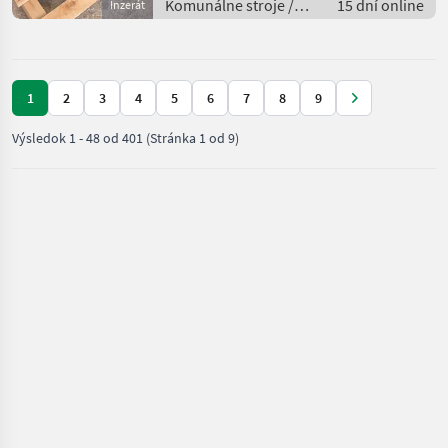
Komunálne stroje /
15 dní online
Inzerát
Spádová kosačka
1
2
3
4
5
6
7
8
9
Výsledok
1
-
48
od
401
(Stránka 1 od 9)