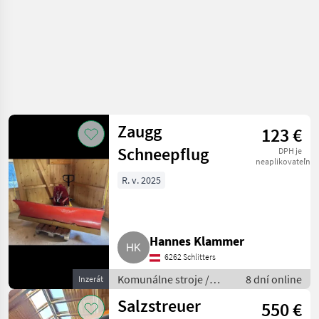
Zaugg
123 €
Schneepflug
DPH je
neaplikovateľné
R. v. 2025
Hannes Klammer
6262 Schlitters
Komunálne stroje /
8 dní online
Inzerát
Snehové drapáky a
Salzstreuer
550 €
snehové frézy