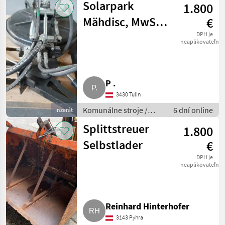
Solarpark
1.800
Mähdisc, MwSt.
€
ausweisbar
DPH je
neaplikovateľné
P .
3430 Tulln
Komunálne stroje /
6 dní online
Inzerát
Univerzálny komunálny
Splittstreuer
1.800
stroj
Selbstlader
€
DPH je
neaplikovateľné
Reinhard Hinterhofer
3143 Pyhra