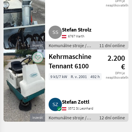
DPH je
neaplikovateľné
Stefan Strolz
6767 Warth
Komunálne stroje /
11 dní online
Inzerát
Snehová fréza
Kehrmaschine
2.200
Tennant 6100
€
DPH je
9 kS/7 kW
R. v. 2001
492 h
neaplikovateľné
Stefan Zottl
3572 St.Leonhard
Komunálne stroje /
12 dní online
Inzerát
Zametací stroj