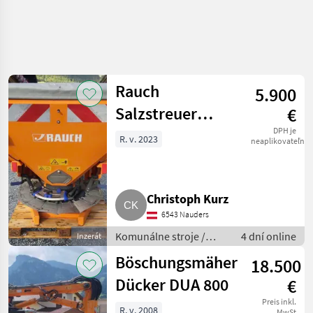
Rauch
5.900
Salzstreuer
€
AXEO 18.1 H
DPH je
R. v. 2023
neaplikovateľné
Christoph Kurz
6543 Nauders
Komunálne stroje /
4 dní online
Inzerát
Striekacie stroje
Böschungsmäher
18.500
Dücker DUA 800
€
Preis inkl.
R. v. 2008
MwSt