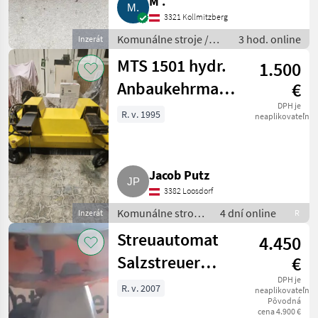
M .
3321 Kollmitzberg
Komunálne stroje /
3 hod. online
Inzerát
Striekacie stroje
MTS 1501 hydr.
1.500
Anbaukehrmaschine
€
für Stapler,
DPH je
R. v. 1995
neaplikovateľné
Radlader
Jacob Putz
3382 Loosdorf
Komunálne stroje
4 dní online
Inzerát
R
/ Zametací stroj
Streuautomat
4.450
Salzstreuer
€
Gmeiner STA
DPH je
R. v. 2007
neaplikovateľné
Pôvodná
2.000 TC
cena 4.900 €