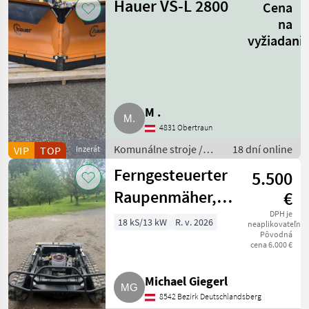
Hauer VS-L 2800
Cena
na
vyžiadani
M .
4831 Obertraun
Komunálne stroje /
18 dní online
VIP
TOP
Inzerát
Striekacie stroje
Ferngesteuerter
5.500
Raupenmäher,
€
Mähroboter,
DPH je
18 kS/13 kW
R. v. 2026
neaplikovateľné
Pôvodná
Böschungsmäher
cena 6.000 €
Michael Giegerl
8542 Bezirk Deutschlandsberg