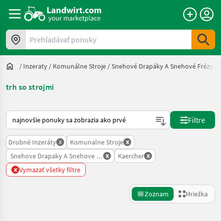
Prehľadávať ponuky
/
Inzeraty
/
Komunálne Stroje
/
Snehové Drapáky A Snehové Frézy
/
trh so strojmi
Takto sa vykonáva triedenie na Landwirt.com
Filtre
x
x
Drobné Inzeráty
Komunalne Stroje
x
x
Snehove Drapaky A Snehove Frezy
Kaercher
x
Vymazať všetky filtre
Zoznam
Mriežka