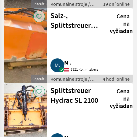
Komunálne stroje /
19 dní online
Inzerát
Spádová kosačka
Salz-,
Cena
na
Splittstreuer
vyžiadani
Hauer TS 215
M .
3321 Kollmitzberg
Komunálne stroje /
4 hod. online
Inzerát
Striekacie stroje
Splittstreuer
Cena
na
Hydrac SL 2100
vyžiadani