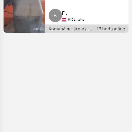
F .
6401 Inzing
Komunálne stroje /
17 hod. online
Inzerát
Striekacie stroje