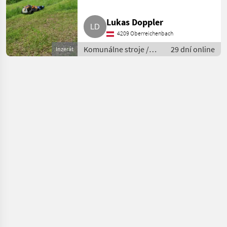
Lukas Doppler
4209 Oberreichenbach
Komunálne stroje /
29 dní online
Inzerát
Spádová kosačka