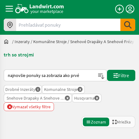
Prehľadávať ponuky
/
Inzeraty
/
Komunálne Stroje
/
Snehové Drapáky A Snehové Frézy
/
trh so strojmi
Takto sa vykonáva triedenie na Landwirt.com
Filtre
x
x
Drobné Inzeráty
Komunalne Stroje
x
x
Snehove Drapaky A Snehove Frezy
Husqvarna
x
Vymazať všetky filtre
Zoznam
Mriežka