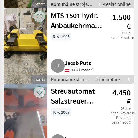
Komunálne stroje /
1 Mesiac online
Inzerát
Zametací stroj
MTS 1501 hydr.
1.500
Anbaukehrmaschine
€
für Stapler,
DPH je
R. v. 1995
neaplikovateľné
Radlader
Jacob Putz
3382 Loosdorf
Komunálne stroje
4 dní online
Inzerát
R
/ Zametací stroj
Streuautomat
4.450
Salzstreuer
€
Gmeiner STA
DPH je
R. v. 2007
neaplikovateľné
Pôvodná
2.000 TC
cena 4.900 €