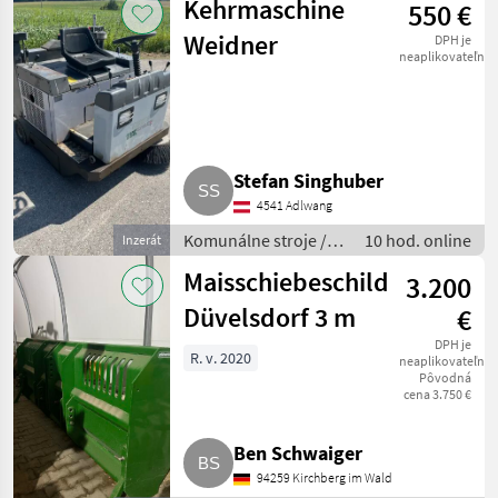
Kehrmaschine
550 €
Weidner
DPH je
neaplikovateľné
Stefan Singhuber
4541 Adlwang
Komunálne stroje /
10 hod. online
Inzerát
Zametací stroj
Maisschiebeschild
3.200
Düvelsdorf 3 m
€
DPH je
R. v. 2020
neaplikovateľné
Pôvodná
cena 3.750 €
Ben Schwaiger
94259 Kirchberg im Wald