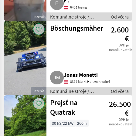
F .
6401 Inzing
Komunálne stroje /
Od včera
Inzerát
Striekacie stroje
Böschungsmäher
2.600
€
DPH je
neaplikovateľné
Jonas Monetti
8311 Markt Hartmannsdorf
Komunálne stroje /
Od včera
Inzerát
Spádová kosačka
Prejsť na
26.500
Quatrak
€
DPH je
30 kS/22 kW
260 h
neaplikovateľné