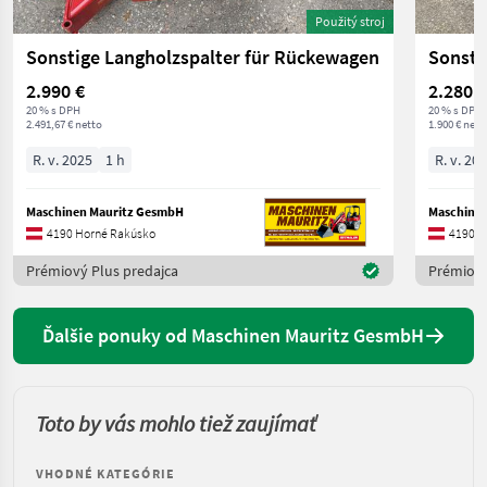
Použitý stroj
Sonstige Langholzspalter für Rückewagen
Sonsti
2.990 €
2.280 €
20 % s DPH
20 % s DPH
2.491,67 € netto
1.900 € nett
R. v. 2025
1 h
R. v. 20
Maschinen Mauritz GesmbH
Maschine
4190 Horné Rakúsko
4190 H
Prémiový Plus predajca
Prémiový
Ďalšie ponuky od Maschinen Mauritz GesmbH
Toto by vás mohlo tiež zaujímať
VHODNÉ KATEGÓRIE