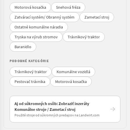
Motorová kosačka
Snehová fréza
Zatvárací systém/ Obranný systém
Zametací stroj
Ostatné komunálne náradia
Tryska na výrub stromov
Trávnikový traktor
Baranidlo
PODOBNÉ KATEGÓRIE
Trávnikový traktor
Komunálne vozidlá
Pestovač trávnika
Motorová kosačka
Aj od súkromných osôb: Zobraziť inzeráty
Komunálne stroje / Zametací stroj
Použité stroje od súkromných predajcov na Landwirt.com