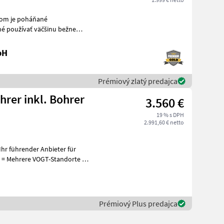
nom je poháňané
 používať väčšinu bežne
dostupných vrtákov. Tešíme sa na vašu objednávku! K
bH
Prémiový zlatý predajca
rer inkl. Bohrer
3.560 €
19 % s DPH
2.991,60 € netto
hr führender Anbieter für
+
Prémiový Plus predajca