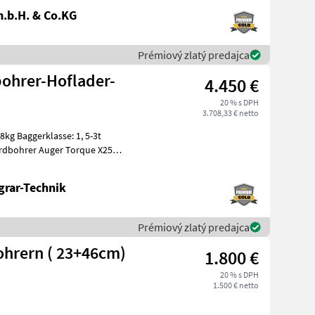
.b.H. & Co.KG
Prémiový zlatý predajca
bohrer-Hoflader-
4.450 €
20 % s DPH
3.708,33 € netto
g Baggerklasse: 1, 5-3t
Erdbohrer Auger Torque X2500
grar-Technik
Prémiový zlatý predajca
ohrern ( 23+46cm)
1.800 €
20 % s DPH
1.500 € netto