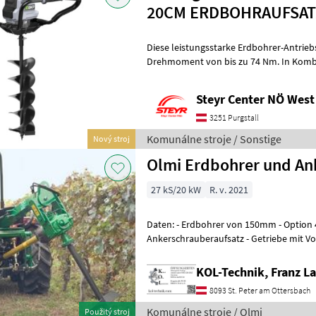
20CM ERDBOHRAUFSAT
Diese leistungsstarke Erdbohrer-Antriebs
Drehmoment von bis zu 74 Nm. In Komb
entsprechenden Bohrer wird das Bohre
Steyr Center NÖ West
3251 Purgstall
Komunálne stroje / Sonstige
Nový stroj
Olmi Erdbohrer und An
27 kS/20 kW
R. v. 2021
Daten: - Erdbohrer von 150mm - Option 450mm -
Ankerschrauberaufsatz - Getriebe mit V
Umschaltbar - Hydraulische Schwenkein
KOL-Technik, Franz L
8093 St. Peter am Ottersbach
Komunálne stroje / Olmi
Použitý stroj