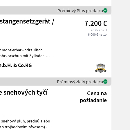
Prémiový Plus predajca
stangensetzgerät /
7.200 €
20 % s DPH
6.000 € netto
ohrvorschub mit Zylinder -
.b.H. & Co.KG
Prémiový zlatý predajca
e snehových tyčí
Cena na
požiadanie
ia s trojbodovým závesom) -