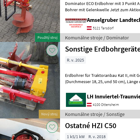
Dominator ECO Erdbohrer mit 3 Punkt A
Bohrer mit Gelenkwelle Jetzt zum Aktionspreis. Dominator ECO
Erdbohrer mit 2 Bohrern (23+46 cm) mit
Amselgruber Landte
5121 Tarsdorf
Komunálne stroje / Dominator
Použitý stroj
Sonstige Erdbohrgerät
R. v. 2025
Erdbohrer für Traktoranbau Kat II, mit Gelenkwelle, 3 Bohrkörper
(Durchmesser 18, 25, und 50 cm), Länge der Bohrkörper ca. 90 cm, mit
Abstellstützen, Ausstellungsger
LH Innviertel-Traunvi
4100 Ottensheim
Komunálne stroje / Sonstige
Nový stroj
Ostatné HZI C50
1 kS/1 kW
R. v. 2018