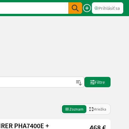
Prihlásiť sa
Filtre
Zoznam
Mriežka
HRER PHA7400E +
468 €