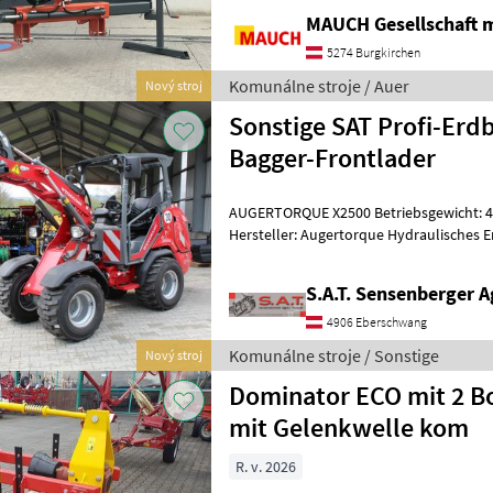
horizontálny posun a posun vrtá
MAUCH Gesellschaft m
5274 Burgkirchen
Komunálne stroje / Auer
Nový stroj
Sonstige SAT Profi-Erd
Bagger-Frontlader
AUGERTORQUE X2500 Betriebsgewicht: 48k
Hersteller: Augertorque Hydraulisches 
Kompaktes hydraulisches Bohrgerä
S.A.T. Sensenberger A
4906 Eberschwang
Komunálne stroje / Sonstige
Nový stroj
Dominator ECO mit 2 B
mit Gelenkwelle kom
R. v. 2026