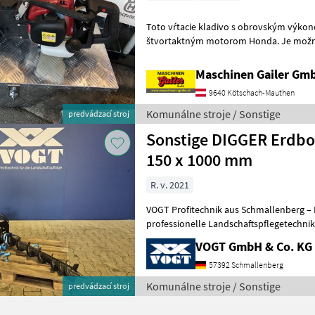
Toto vŕtacie kladivo s obrovským výko
štvortaktným motorom Honda. Je možné
Maschinen Gailer Gm
9640 Kötschach-Mauthen
Komunálne stroje / Sonstige
predvádzací stroj
Sonstige DIGGER Erdboh
150 x 1000 mm
R. v. 2021
VOGT Profitechnik aus Schmallenberg – I
professionelle Landschaftspflegetechnik = Mehrere VOGT-Standorte 
100 Servicepartner in Deutsch
VOGT GmbH & Co. KG
57392 Schmallenberg
Komunálne stroje / Sonstige
predvádzací stroj