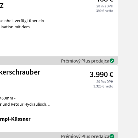
Z
20 % s DPH
390 € netto
einheit verfügt über ein
ination mit dem
n durch Bode
Prémiový Plus predajca
kerschrauber
3.990 €
20 % s DPH
3.325 € netto
or und Retour Hydraulisch
richtung
ampl-Küssner
Prémiový Plus predajca