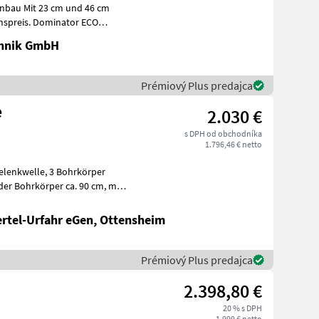
nbau Mit 23 cm und 46 cm
chnik GmbH
Prémiový Plus predajca
e
2.030 €
s DPH od obchodníka
1.796,46 € netto
ertel-Urfahr eGen, Ottensheim
Prémiový Plus predajca
2.398,80 €
20 % s DPH
1.999 € netto