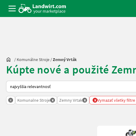
/
Komunálne Stroje
/
Zemný Vrták
Kúpte nové a použité Zem
Takto sa vykonáva triedenie na Landwirt.com
x
x
x
x
Komunalne Stroje
Zemny Vrtak
Vymazať všetky filtre