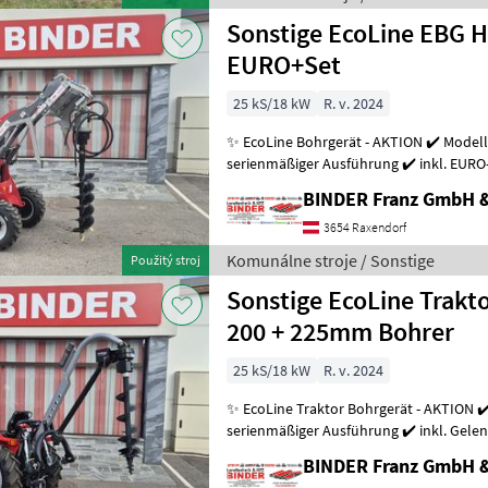
Sonstige EcoLine EBG 
EURO+Set
25 kS/18 kW
R. v. 2024
✨ EcoLine Bohrgerät - AKTION ✔️ Modell
serienmäßiger Ausführung ✔️ inkl. EURO
und Hoftrac mit EURO ✔️ mit
BINDER Franz GmbH 
3654 Raxendorf
Komunálne stroje / Sonstige
Použitý stroj
Sonstige EcoLine Trakt
200 + 225mm Bohrer
25 kS/18 kW
R. v. 2024
✨ EcoLine Traktor Bohrgerät - AKTION ✔️
serienmäßiger Ausführung ✔️ inkl. Gelenkwell
Überlastsicherung ✔️ Dreipunkt-Anbau a
BINDER Franz GmbH 