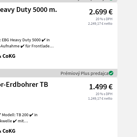
Heavy Duty 5000 m.
2.699 €
20 % s DPH
2.249,17 € netto
: EBG Heavy Duty 5000 ✔️ in
-Aufnahme ✔️ für Frontlader
& CoKG
Prémiový Plus predajca
or-Erdbohrer TB
1.499 €
20 % s DPH
1.249,17 € netto
 Modell: TB 200 ✔️ in
e ✔️ mit
n Trakt
& CoKG