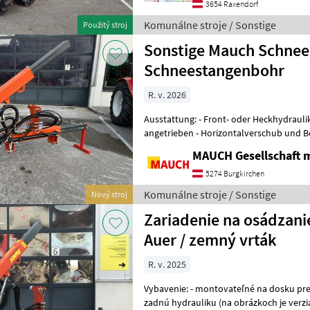
3654 Raxendorf
Komunálne stroje / Sonstige
Použitý stroj
Sonstige Mauch Schnee
Schneestangenbohr
R. v. 2026
Ausstattung: - Front- oder Heckhydraulik montierbar - hdraulisch
angetrieben - Horizontalverschub und B
Neigungsverstellung mit Spind
MAUCH Gesellschaft m
5274 Burgkirchen
Komunálne stroje / Sonstige
Nový stroj
Zariadenie na osádzani
Auer / zemný vrták
R. v. 2025
Vybavenie: - montovateľné na dosku pre snehový pluh, prednú alebo
zadnú hydrauliku (na obrázkoch je verz