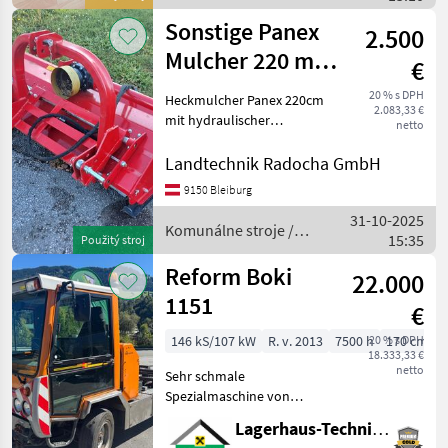
Stihl
Sonstige Panex
2.500
Mulcher 220 mit
€
Hd-
20 % s DPH
Heckmulcher Panex 220cm
2.083,33 €
Verschiebung
mit hydraulischer
netto
Verschiebung
Hammerschlägel, inkl.
Landtechnik Radocha GmbH
Gelenkwelle Typ MHV 220
9150 Bleiburg
36 stk Hämmer, Gewicht
31-10-2025
500kg, U/min 540, Weiters
Komunálne stroje /
15:35
ist der Rotor
Použitý stroj
Sonstige
Reform Boki
22.000
1151
€
146 kS/107 kW
R. v. 2013
7500 h
20 % s DPH
170 cm
18.333,33 €
netto
Sehr schmale
Spezialmaschine von
Reform, Außenbreite:
Lagerhaus-Technik St. Johann
170cm, mit Kipper, mit