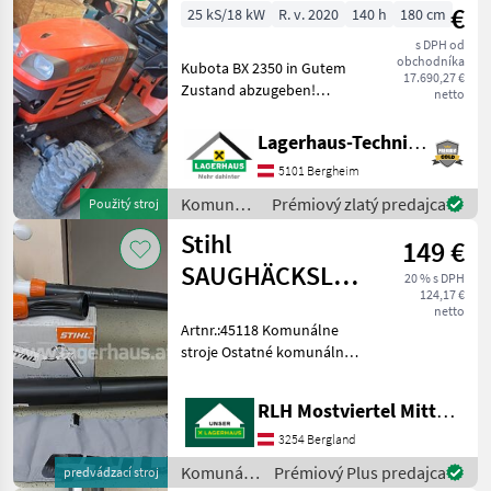
€
25 kS/18 kW
R. v. 2020
140 h
180 cm
s DPH od
obchodníka
Kubota BX 2350 in Gutem
17.690,27 €
Zustand abzugeben!
netto
Allradantrieb, Bereifung:
SKD, Frontgewicht,
Lagerhaus-Technik, Kundenmaschinen
Überrollbügel, mit
5101 Bergheim
Umkehrfräse und Mulcher,
Gerät wird verkauft weil es
Komunálne
Prémiový zlatý predajca
Použitý stroj
nicht
stroje /
Stihl
149 €
Kubota
SAUGHÄCKSLER
20 % s DPH
124,17 €
SHE71
netto
Artnr.:45118 Komunálne
stroje Ostatné komunálne
náradia
RLH Mostviertel Mitte - Standort BERGLAND
3254 Bergland
Komunálne
Prémiový Plus predajca
predvádzací stroj