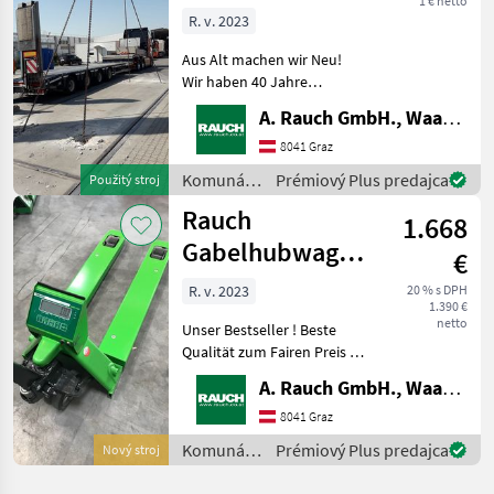
1 € netto
von
R. v. 2023
Brückenwaagen
Aus Alt machen wir Neu!
50t/20kg
Wir haben 40 Jahre
Erfahrung im
A. Rauch GmbH., Waagen-Lebensmittelmaschinen-Befeuchtungstechnik
Fahrzeugwaagenbau.
Dadurch sind wir in der
8041 Graz
Lage, bestehende
Komunálne
Prémiový Plus predajca
Použitý stroj
Fahrzeuwaagen /
stroje /
Rauch
Brückenwaagen zu
1.668
Rauch
modernisiere
Gabelhubwagen
€
mit Waage
R. v. 2023
20 % s DPH
1.390 €
netto
Unser Bestseller ! Beste
Qualität zum Fairen Preis !
2500kg/500g , 30mm XL
A. Rauch GmbH., Waagen-Lebensmittelmaschinen-Befeuchtungstechnik
Ziffern , Akku mit enormer
Lebensdauer !
8041 Graz
Handhubwagen mit Waage
Komunálne
Prémiový Plus predajca
Nový stroj
beste Qualität für Lager -
stroje /