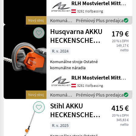
RLH Mostviertel Mitte - Standort Steinakirchen
3261 Wolfpassing
Komunálne
Prémiový Plus predajca
Nový stroj
stroje /
Husqvarna AKKU
179 €
Husqvarna
HECKENSCHERE
20 % s DPH
149,17 €
115IHD45
netto
R. v. 2024
Komunálne stroje Ostatné
komunálne náradia
RLH Mostviertel Mitte - Standort Steinakirchen
3261 Wolfpassing
Komunálne
Prémiový Plus predajca
Nový stroj
stroje /
Stihl AKKU
415 €
Husqvarna
HECKENSCHERE
20 % s DPH
345,83 €
HLA 66 (115°)
netto
R. v. 2025
Komunálne stroje Ostatné