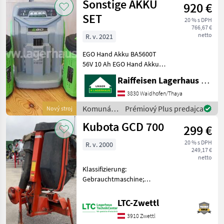
Sonstige AKKU
920 €
SET
20 % s DPH
766,67 €
netto
R. v. 2021
EGO Hand Akku BA5600T
56V 10 Ah EGO Hand Akku
BA6720T 56V 12 Ah EGO
Raiffeisen Lagerhaus Waidhofen/Thaya
Schnelladegerät CH5500E
500W; Artnr.:10138
3830 Waidhofen/Thaya
Komunálne stroje Ostatné
Komunálne
Prémiový Plus predajca
Nový stroj
komunálne náradia
stroje /
Kubota GCD 700
299 €
Sonstige
20 % s DPH
R. v. 2000
249,17 €
netto
Klassifizierung:
Gebrauchtmaschine;
Seriennummer/Fahrgestellnummer:
50484; Anzahl Vorbesitzer:
LTC-Zwettl
2; Weitere
3910 Zwettl
Maschinenmerkmale: