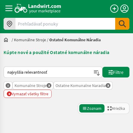
Prehľadávať ponuky
/
Komunálne Stroje
/
Ostatné Komunálne Náradia
Kúpte nové a použité Ostatné komunálne náradia
Takto sa vykonáva triedenie na Landwirt.com
Filtre
x
x
x
Komunalne Stroje
Ostatne Komunalne Naradia
x
Vymazať všetky filtre
Zoznam
Mriežka