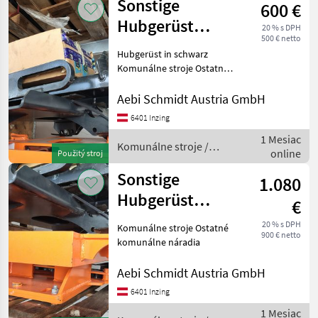
Sonstige
600 €
Sonstige
Hubgerüst
20 % s DPH
500 € netto
schwarz
Hubgerüst in schwarz
Komunálne stroje Ostatné
komunálne náradia
Aebi Schmidt Austria GmbH
6401 Inzing
1 Mesiac
Komunálne stroje /
online
Použitý stroj
Sonstige
Sonstige
1.080
Hubgerüst
€
orange
20 % s DPH
Komunálne stroje Ostatné
900 € netto
komunálne náradia
Aebi Schmidt Austria GmbH
6401 Inzing
1 Mesiac