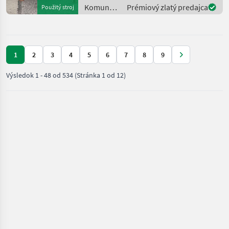
Kubota GCD 700 Gras und
Komunálne
Prémiový zlatý predajca
Použitý stroj
Laubsauger (Laub
stroje /
Kubota
1
2
3
4
5
6
7
8
9
Výsledok
1
-
48
od
534
(Stránka 1 od 12)