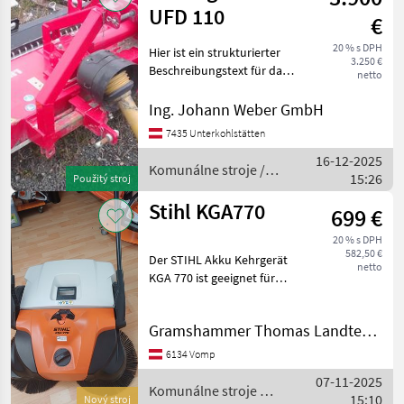
UFD 110
€
20 % s DPH
Hier ist ein strukturierter
3.250 €
Beschreibungstext für das
netto
Kommunalgerät: ---
**Produktbeschreibung:
Ing. Johann Weber GmbH
Sonstige Kommunalgerät**
7435 Unterkohlstätten
**Marke:** Sonstige
16-12-2025
**Modell:**
Komunálne stroje /
15:26
Použitý stroj
Sonstige
Stihl KGA770
699 €
20 % s DPH
582,50 €
Der STIHL Akku Kehrgerät
netto
KGA 770 ist geeignet für
große Flächen im Innen-
und Außenbereich und ist
Gramshammer Thomas Landtechnik
ausgestattet mit dem STIHL
MulitClean PLUS
6134 Vomp
Kehrsystem, einer 8-fac
07-11-2025
Komunálne stroje /
15:10
Nový stroj