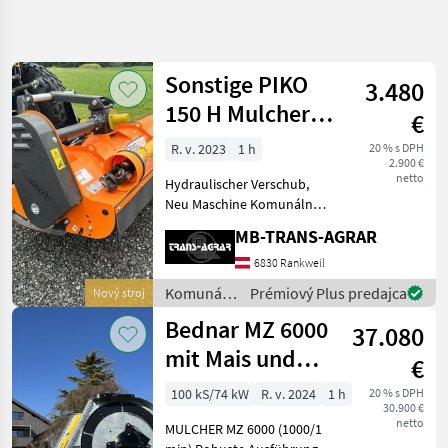
Spresniť
hľadanie
Sonstige PIKO
3.480
Kategória
Krajina
Filtre
3
150 H Mulcher
€
Obstbau
Zobraziť
R. v. 2023
1 h
20 % s DPH
AKTUÁLNA
Resetovať
534
2.900 €
Kleintraktor
CESTA
netto
výsledkov
Hydraulischer Verschub,
komunálna
Neu Maschine Komunálne
technika
stroje Ostatné komunálne
MB-TRANS-AGRAR
Komunalne
náradia
Stroje
6830 Rankweil
Ostatne
Komunálne
Prémiový Plus predajca
Nový stroj
Komunalne
stroje /
Naradia
Bednar MZ 6000
37.080
Sonstige
mit Mais und
VYBRAŤ
€
KATEGÓRIU
Gras Version !
100 kS/74 kW
R. v. 2024
1 h
20 % s DPH
Sonstige
358
30.900 €
Mulcher Sich
netto
MULCHER MZ 6000 (1000/1