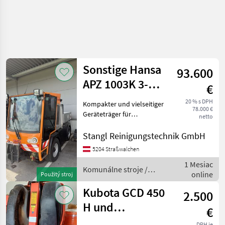
Sonstige Hansa
93.600
APZ 1003K 3-
€
Seitenkipper, BJ
20 % s DPH
Kompakter und vielseitiger
78.000 €
2022
Geräteträger für
netto
kommunale Einsätze,
Bauhöfe, Winterdienst
Stangl Reinigungstechnik GmbH
sowie Grünflächenpflege.
5204 Straßwalchen
Der hydraulische 3-
1 Mesiac
Seitenkipper ermöglicht ein
Komunálne stroje /
online
einfach
Použitý stroj
Sonstige
Kubota GCD 450
2.500
H und
€
Zwischenachssichelmähwe
DPH je