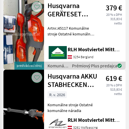
stroje /
Husqvarna
379 €
Stihl
GERÄTESET
20 % s DPH
315,83 €
115IL+115HD45+BLI10
netto
Artnr.:45117 Komunálne
stroje Ostatné komunálne
náradia
RLH Mostviertel Mitte - Standort BERGLAND
3254 Bergland
Komunálne
Prémiový Plus predajca
predvádzací stroj
stroje /
Husqvarna AKKU
619 €
Husqvarna
STABHECKENSCHERE
20 % s DPH
515,83 €
525iHE3
netto
R. v. 2026
Komunálne stroje Ostatné
komunálne náradia
RLH Mostviertel Mitte - Standort Steinakirchen
3261 Wolfpassing