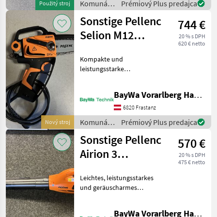
Komunálne
Prémiový Plus predajca
Použitý stroj
Kommunaltrakt
stroje /
Sonstige Pellenc
744 €
Wiedenmann
Selion M12
20 % s DPH
620 € netto
Akkusäge
Kompakte und
leistungsstarke
akkubetriebene
Pistolensäge Gewicht: nur
BayWa Vorarlberg HandelsGmbH BayWa Technik
1, 95 kg Brushless-Motor:
1200 W Soft-Touch-Griff
6820 Frastanz
Arbeitskomfort:
Komunálne
Prémiový Plus predajca
Nový stroj
emissionsfreier Betrieb oh
stroje /
Sonstige Pellenc
570 €
Sonstige
Airion 3
20 % s DPH
475 € netto
Laubbläser
Leichtes, leistungsstarkes
und geräuscharmes
Blasgerät Gewicht: 2, 55 kg
Schalldruckpegel: 79 dB
BayWa Vorarlberg HandelsGmbH BayWa Technik
Blaskraft von 17, 5 N im