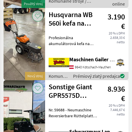
Komunálne stroje /
online
Použitý stroj
Sonstige
Husqvarna WB
3.190
560i kefa na
€
burinu s
20 % s DPH
Profesionálna
2.658,33 €
akumulátorovým
netto
akumulátorová kefa na
pohonom
burinu Husqvarna WB 560i
– výkonné, bezdrôtové a
Maschinen Gailer GmbH
bez použitia chemikálií
odstraňovanie machu a
9640 Kötschach-Mauthen
buriny! Pohon:
Komunálne
Prémiový zlatý predajca
Nový stroj
akumulátorový Poče
stroje /
Sonstige Giant
8.936
Husqvarna
GPR5575D
€
Rüttelplatte
20 % s DPH
Nr. 59688 - Neumaschine
7.446,67 €
netto
Reversierbare Rüttelplatte
Gewicht: 430 kg
Zentrifugalkraft: 55 kN
Schwarzmayr Landtechnik GmbH - Aurolzmünster