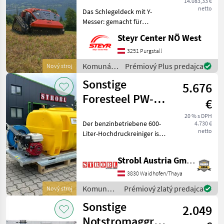
14.083,33 €
netto
Das Schlegeldeck mit Y-
Messer: gemacht für
verwildertes Gelände Das Y-
Steyr Center NÖ West
Messer-System des JACK
Schlegel ist die
3251 Purgstall
kompromisslose Antwort
Komunálne
Prémiový Plus predajca
Nový stroj
auf anspruchsvollste
stroje /
Sonstige
Pflegeaufg
5.676
Jack
Foresteel PW-
€
600 Mobiler
20 % s DPH
Der benzinbetriebene 600-
4.730 €
Hochdruckreiniger
netto
Liter-Hochdruckreiniger ist
eine vollständig autonome
Reinigungslösung mit
Strobl Austria GmbH
integriertem Wassertank,
Druckpumpe und
3830 Waidhofen/Thaya
Schlauchsystem – alles mo
Komunálne
Prémiový zlatý predajca
Nový stroj
stroje /
Sonstige
2.049
Sonstige
Notstromaggregat