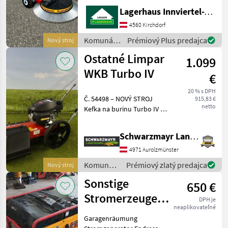
Maschinenmerkmale: -
Lagerhaus Innviertel-Traunviertel-Urfahr eGen, Kirchdorf
Arbeitsbreite 870mm -
Stützräder - Rechts- &
4560 Kirchdorf
Linkslauf - Sicherung -
Komunálne
Prémiový Plus predajca
Nový stroj
Dauerladegerät - inkl.
stroje /
Ostatné Limpar
Ladegerät - au
1.099
Sonstige
WKB Turbo IV
€
20 % s DPH
Č. 54498 – NOVÝ STROJ
915,83 €
netto
Kefka na burinu Turbo IV - s
motorom Honda GCV 160
OHC - s 6 vymeniteľnými
Schwarzmayr Landtechnik GmbH - Aurolzmünster
drôtenými prútenými
hlavicami s
4971 Aurolzmünster
rýchlouzáverom - s
Komunálne
Prémiový zlatý predajca
Nový stroj
automatickým pr
stroje /
Sonstige
650 €
Sonstige
Stromerzeuger
DPH je
neaplikovateľné
Endress Benzin
Garagenräumung