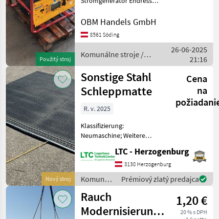
Stromgenerator Endress
1006, 10 KVA 220 und 400
Volt Benzin leider Motor
OBM Handels GmbH
defekt läßt sich nicht
8561 Söding
drehen Typ Koller sofort
26-06-2025
verfügbar Komunálne
Komunálne stroje /
21:16
stroje
Použitý stroj
Sonstige
Sonstige Stahl
Cena
Schleppmatte
na
požiadani
R. v. 2025
Klassifizierung:
Neumaschine; Weitere
Maschinenmerkmale:
LTC - Herzogenburg
Edelstahl Schleppmatte,
ideal für das Einarbeiten
3130 Herzogenburg
von Material. In
Komunálne
Prémiový zlatý predajca
Nový stroj
verschiedenen Größen
stroje /
Rauch
erhältlich. - 90 x
1,20 €
Sonstige
Modernisierung
20 % s DPH