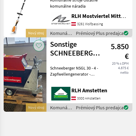
komunálne náradia
RLH Mostviertel Mitte - Standort Steinakirchen
3261 Wolfpassing
Komunálne
Prémiový Plus predajca
Nový stroj
stroje /
Sonstige
5.850
Stihl
SCHNEEBERGER
€
ZAPFWELLENGENERATOR
20 % s DPH
Schneeberger NSGL 30 - 4 -
4.875 €
NSGL 30
netto
Zapfwellengenerator -
Getriebe 540er mit
Umschalter - 4 poliger
RLH Amstetten
Synchrongenerator mit
1500 U/min und
3300 Amstetten
elektronischer AVR
Komunálne
Prémiový Plus predajca
Nový stroj
Spannungsregler +-
stroje /
Sonstige