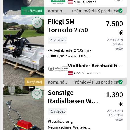
Streuer, ohne Garantie oder
5600 St. Johann
Gewährleistung Wir bitten
Komunálne
Prémiový zlatý predajca
Použitý stroj
telefonisch oder per Mail
stroje /
Fliegl SM
Ihren
7.500
Reform
Tornado 2750
€
R. v. 2025
20 % s DPH
6.250 €
netto
- Arbeitsbreite: 2750mm -
1000 U/min - 90-130PS
Leistungsbedarf - 30
Wölfleder Bernhard GmbH
Schlegel - ca. 920 kg -
Getriebe mit
4755 Zell a. d. Pram
Freilaufkupplung -
Komunálne
Prémiový Plus predajca
Nový stroj
Hydraulische
stroje /
Sonstige
Seitenverschiebung: 400
1.390
Fliegl
mm
Radialbesen WR
€
870
R. v. 2025
20 % s DPH
1.158,33 €
netto
Klassifizierung:
Neumaschine; Weitere