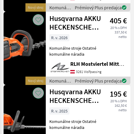
Komunálne
Prémiový Plus predajca
Nový stroj
stroje /
Husqvarna AKKU
405 €
Husqvarna
HECKENSCHERE
20 % s DPH
337,50 €
322iHD60
netto
R. v. 2026
Komunálne stroje Ostatné
komunálne náradia
RLH Mostviertel Mitte - Standort Steinakirchen
3261 Wolfpassing
Komunálne
Prémiový Plus predajca
Nový stroj
stroje /
Husqvarna AKKU
195 €
Husqvarna
HECKENSCHERE
20 % s DPH
162,50 €
2I5IHD45
netto
R. v. 2025
Komunálne stroje Ostatné
komunálne náradia