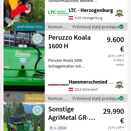
Vorführmaschine; Weitere
Maschinenmerkmale: Vredo
LTC - Herzogenburg
Nachsaatmaschine für den
Garten- Sport- und
3130 Herzogenburg
Golfbereich. - Arbeitsbreite
Komunálne
Prémiový zlatý predajca
predvádzací stroj
15 cm - Reihenabstand 35
stroje /
Peruzzo Koala
9.600
Sonstige
1600 H
€
20 % s DPH
Peruzzo Koala 1600
8.000 €
netto
Schlegelmäher mit
Aufsammelbox mit
Weidemann Aufnahme und
Hammerschmied GmbH
hydraulischer Verriegelung
- Arbeitsbreite 1500mm -
2013 Göllersdorf
Schnitthöhe 30-80mm -
Komunálne
Prémiový zlatý predajca
Nový stroj
Hammersch
stroje /
Sonstige
29.990
Peruzzo
AgriMetal GR-
€
660-G
R. v. 2024
20 % s DPH