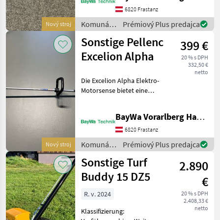
„Boost“-Modus Max.
6820 Frastanz
Leistung: 940 W Perf
Komunálne
Prémiový Plus predajca
Nový stroj
stroje /
Sonstige Pellenc
399 €
Sonstige
Excelion Alpha
20 % s DPH
332,50 €
netto
Die Excelion Alpha Elektro-
Motorsense bietet eine
innovative Technologie, die
Sie besonders
BayWa Vorarlberg HandelsGmbH BayWa Technik
benutzerfreundlich und
leistungsstark macht. Dank
6820 Frastanz
des ergonomischen Desig
Komunálne
Prémiový Plus predajca
Nový stroj
stroje /
Sonstige Turf
2.890
Sonstige
Buddy 15 DZ5
€
R. v. 2024
20 % s DPH
2.408,33 €
netto
Klassifizierung: