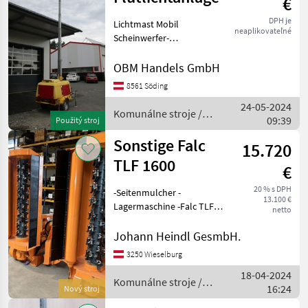
€
DPH je
Lichtmast Mobil
neaplikovateľné
Scheinwerfer-
Flutlichtanlage Baujahr
2013, Betriebsstunden 980
OBM Handels GmbH
Eigengewicht 1.275 kg, auf 1
8561 Söding
Achs-Anhänger montiert
24-05-2024
Schallgedämmt,
Komunálne stroje /
09:39
verstellbare Deichs
Použitý stroj
Sonstige
Sonstige Falc
15.720
TLF 1600
€
20 % s DPH
-Seitenmulcher -
13.100 €
Lagermaschine -Falc TLF
netto
1600 -Arbeitsbreite ca.
160cm -hydr. Verschieb, -
Johann Heindl GesmbH.
Ausschwenkbar -
3250 Wieselburg
Zapfwellendrehzahl
18-04-2024
540U/min -Eigengewicht ca.
Komunálne stroje /
16:24
990
Nový stroj
Sonstige