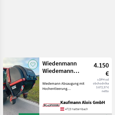
Rauch
Wiedenmann
4.150
Wiedemann
€
Absaugung
s DPH od
Wiedemann Absaugung mit
obchodníka
Hochentleerung
3.672,57 €
Hochentleerung
netto
Zapfwellenantrieb 2 DW
Steuergeräte notwendig 2
Kaufmann Alois GmbH
Tasträder bzw.
Nachlaufräder Einsatzbereit
4723 Natternbach
Absaugung für