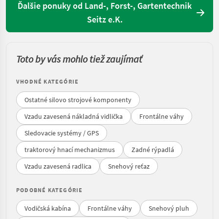
Ďalšie ponuky od Land-, Forst-, Gartentechnik
Seitz e.K.
Toto by vás mohlo tiež zaujímať
VHODNÉ KATEGÓRIE
Ostatné silovo strojové komponenty
Vzadu zavesená nákladná vidlička
Frontálne váhy
Sledovacie systémy / GPS
traktorový hnací mechanizmus
Zadné rýpadlá
Vzadu zavesená radlica
Snehový reťaz
PODOBNÉ KATEGÓRIE
Vodičská kabína
Frontálne váhy
Snehový pluh