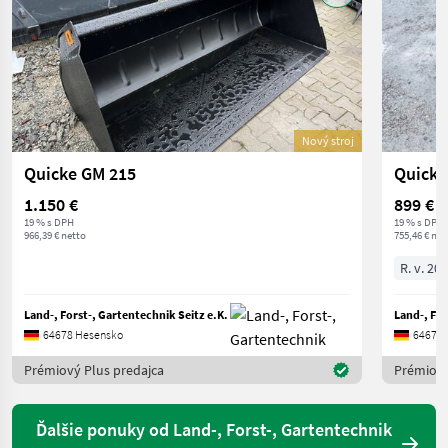
Nový stroj
Quicke GM 215
Quicke
1.150 €
899 €
19 % s DPH
19 % s DPH
966,39 € netto
755,46 € net
R. v. 20
Land-, Forst-, Gartentechnik Seitz e.K.
Land-, For
64678 Hesensko
64678 
Prémiový Plus predajca
Prémiový
Ďalšie ponuky od Land-, Forst-, Gartentechnik