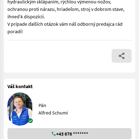
hydraulickým sklápaním, rýchlou výmenou nožov,
ochranou proti nárazu, hriadeľom, stroj v dobrom stave,
ihneď k dispozícii.
V prípade ďalších otázok vám náš odborný predajca rád
poradí!
Zadná disková kosačka Pöttinger Novadisc 305 s hydraulickým s
Váš kontakt
Pán
Alfred Schumi
+43 676 *******