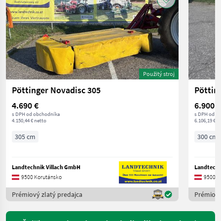
Použitý stroj
Pöttinger Novadisc 305
Pöttin
4.690 €
6.900 €
s DPH od obchodníka
s DPH od o
4.150,44 € netto
6.106,19 € n
305 cm
300 cm
Landtechnik Villach GmbH
Landtechn
9500 Korutánsko
9500 K
Prémiový zlatý predajca
Prémiový