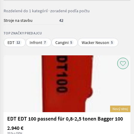
Rozdelené do 1 kategórií · zoradené podľa počtu
Stroje na stavbu
42
TOP ZNAČKY PREDAJCU
EDT
Infront
Cangini
Wacker Neuson
12
7
5
5
Nový stroj
EDT EDT 100 passend für 0,8-2,5 tonen Bagger 100
2.940 €
20 % s DPH