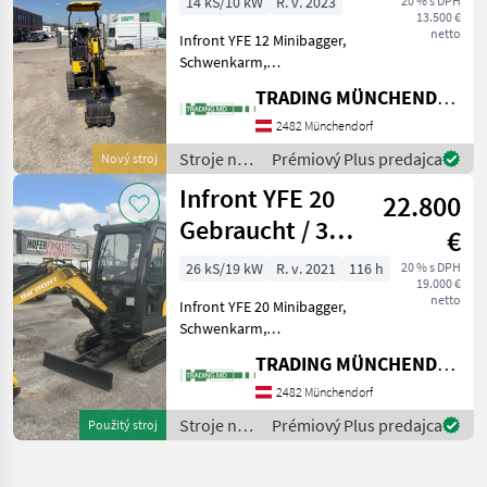
14 kS/10 kW
R. v. 2023
20 % s DPH
13.500 €
netto
Infront YFE 12 Minibagger,
Schwenkarm,
Spurverbreiterung von
TRADING MÜNCHENDORF Handels GmbH
90cm auf 120cm, 3 Zylinder
Yanmar Motor 2 Gang. Bei
2482 Münchendorf
Bedarf bieten wir zu den
Stroje na
Prémiový Plus predajca
Nový stroj
Baggern ein Komplette Lö
stavbu /
Infront YFE 20
22.800
Infront
Gebraucht / 3
€
Zylinder Yanmar
26 kS/19 kW
R. v. 2021
116 h
20 % s DPH
19.000 €
Mot
netto
Infront YFE 20 Minibagger,
Schwenkarm,
Spurverbreiterung von
TRADING MÜNCHENDORF Handels GmbH
100cm auf 130cm, 3
Zylinder Yanmar Motor 2
2482 Münchendorf
Gang. Bei Bedarf bieten wir
Stroje na
Prémiový Plus predajca
Použitý stroj
zu den Baggern ein
stavbu /
Komplettes
Infront