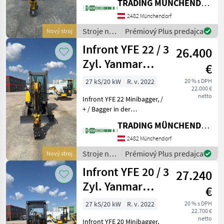
TRADING MÜNCHENDORF Handels GmbH
Zylinder Yanmar Motor 2
Gang. Bei Bedarf bieten wir
2482 Münchendorf
zu den Baggern ein
Stroje na
Prémiový Plus predajca
Nový stroj
Komplette Löffel Pakete an
stavbu /
Infront YFE 22 / 3
(30c
26.400
Infront
Zyl. Yanmar
€
Motor
27 kS/20 kW
R. v. 2022
20 % s DPH
22.000 €
netto
Infront YFE 22 Minibagger, /
+ / Bagger in der
Gewichtsklasse 1-8 Tonnen
TRADING MÜNCHENDORF Handels GmbH
/ + / + / !! Neu im Programm
!! / + / Der Bagger ist
2482 Münchendorf
multifunktional es können
Stroje na
Prémiový Plus predajca
Nový stroj
viele Anba
stavbu /
Infront YFE 20 / 3
27.240
Infront
Zyl. Yanmar
€
Motor
27 kS/20 kW
R. v. 2022
20 % s DPH
22.700 €
netto
Infront YFE 20 Minibagger,