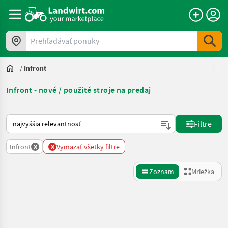
Prehľadávať ponuky
/
Infront
Infront - nové / použité stroje na predaj
Takto sa vykonáva triedenie na Landwirt.com
Filtre
x
x
Infront
Vymazať všetky filtre
Zoznam
Mriežka
Spresniť