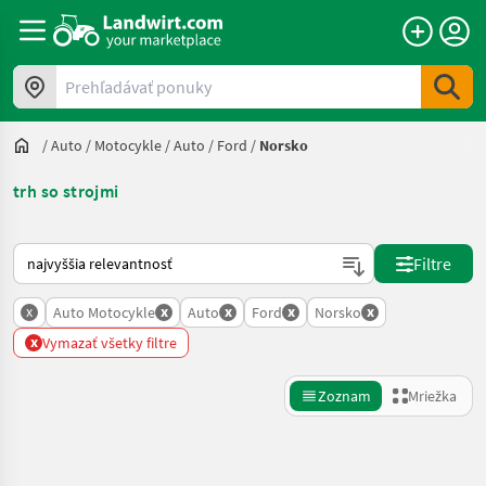
Prehľadávať ponuky
/
Auto / Motocykle
/
Auto
/
Ford
/
Norsko
trh so strojmi
Takto sa vykonáva triedenie na Landwirt.com
Filtre
x
x
x
x
x
Auto Motocykle
Auto
Ford
Norsko
x
Vymazať všetky filtre
Zoznam
Mriežka