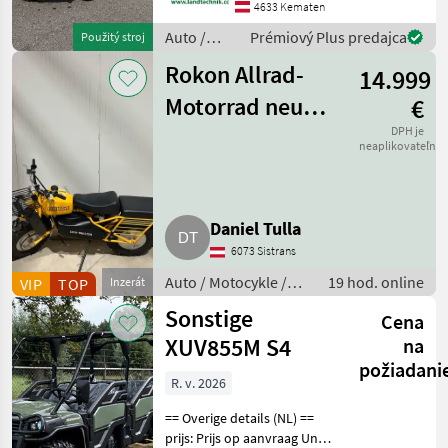
Alltagstauglichkeit, den
4633 Kematen
großzügigen Innenraum
Auto /
Prémiový Plus predajca
Použitý stroj
und eine umfangreiche
Motocykle
Ausstattung. Das
Rokon Allrad-
14.999
/ Ford
Motorrad neu
€
Trail-Breaker
DPH je
neaplikovateľné
Daniel Tulla
6073 Sistrans
Auto / Motocykle /
19 hod. online
VIP
TOP
Inzerát
Motorka
Sonstige
Cena
XUV855M S4
na
požiadani
R. v. 2026
== Overige details (NL) ==
prijs: Prijs op aanvraag Unit: