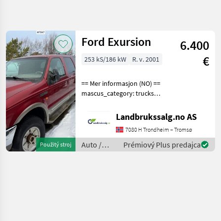
Spresniť
hľadanie
Ford Exursion
6.400
Kategória
Krajina
Filtre
4
1
€
253 kS/186 kW
R. v. 2001
Zobraziť 1
AKTUÁLNA
Resetovať
== Mer informasjon (NO) ==
CESTA
výsledkov
mascus_category: trucks
osobné
Please provide reference
automobily /
number upon request: 7847
nákladné
Landbrukssalg.no AS
automobily /
See
mopedy
7080 H Trondheim – Tromsø
en.landbrukssalg.no/7847
for more images
Auto
Auto /
Prémiový Plus predajca
Použitý stroj
Motocykle
Specifications
Motocykle
/ Ford
Auto
Ford
VYBRAŤ
KATEGÓRIU