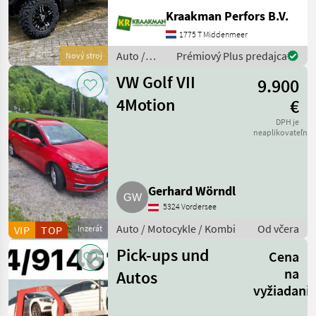
Stuk Kiepende achterbak:
Kraakman Perfors B.V.
Handmatig
aandrijvingstype: 2wd Half
1775 T Middenmeer
Doors for Basic OPS
Auto /
Prémiový Plus predajca
Nový stroj
Premium Protection Pac
Motocykle
VW Golf VII
9.900
/ Sonstige
4Motion
€
DPH je
neaplikovateľné
Gerhard Wörndl
5324 Vordersee
Auto / Motocykle / Kombi
Od včera
VIP
TOP
Inzerát
Pick-ups und
Cena
na
Autos
vyžiadani