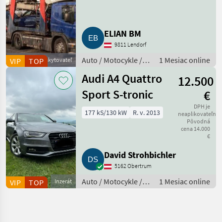
ELIAN BM
9811 Lendorf
Auto / Motocykle /
1 Mesiac online
VIP
Obchodný poskytovateľ
TOP
Terénne vozidlo
Audi A4 Quattro
12.500
Sport S-tronic
€
DPH je
177 kS/130 kW
R. v. 2013
neaplikovateľné
Pôvodná
cena 14.000
€
David Strohbichler
5162 Obertrum
Auto / Motocykle /
1 Mesiac online
VIP
TOP
Inzerát
Auto