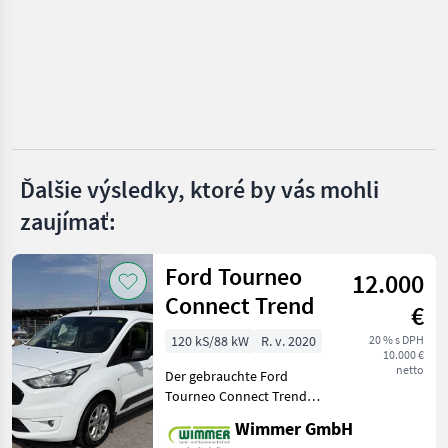
Ford
Skoda
Mercedes
Fiat
Ďalšie výsledky, ktoré by vás mohli
Nissan
zaujímať:
Volkswagen
Ford Tourneo
Zobraziť
12.000
všetkých
Connect Trend
€
18
120 kS/88 kW
R. v. 2020
20 % s DPH
MARKETPLACE
10.000 €
netto
Der gebrauchte Ford
Ponuky
Drobné
Tourneo Connect Trend
Marketplace
predajcov
inzeráty
L1H1 2, 2 t überzeugt durch
Wimmer GmbH
seine hohe