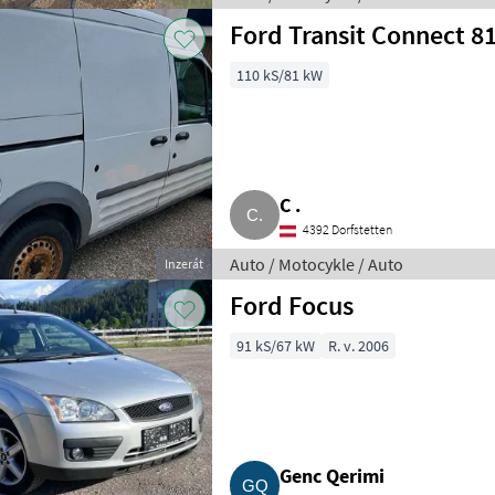
Ford Transit Connect 8
110 kS/81 kW
C .
4392 Dorfstetten
Auto / Motocykle / Auto
Inzerát
Ford Focus
91 kS/67 kW
R. v. 2006
Genc Qerimi