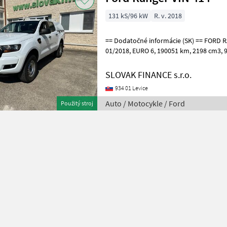
131 kS/96 kW
R. v. 2018
== Dodatočné informácie (SK) == FORD RANGER 2, 2 TDCi 4x4 r.v.
01/2018, EURO 6, 190051 km, 2198 cm3, 96 kW, diesel, manuálna
prevodovka, redukcia, funkcia zjazdu z
SLOVAK FINANCE s.r.o.
934 01 Levice
Auto / Motocykle / Ford
Použitý stroj