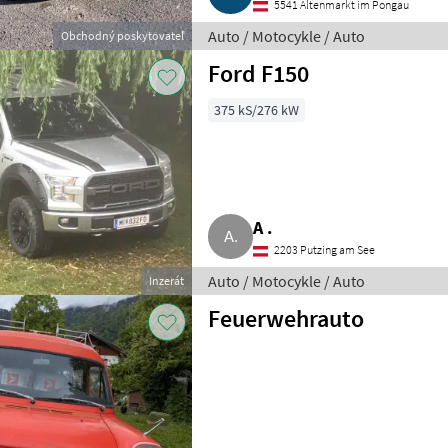
5541 Altenmarkt im Pongau
Auto / Motocykle / Auto
Obchodný poskytovateľ
Ford F150
375 kS/276 kW
A .
2203 Putzing am See
Auto / Motocykle / Auto
Inzerát
Feuerwehrauto