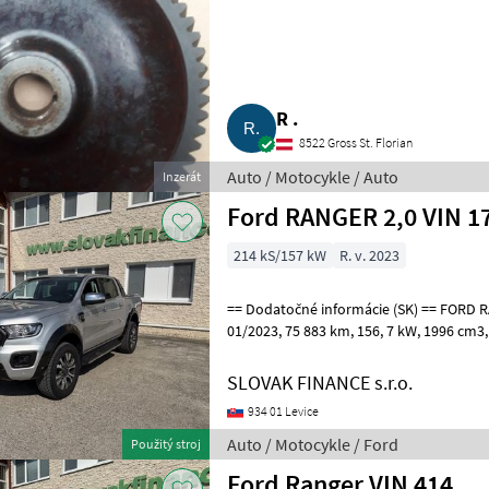
R .
8522 Gross St. Florian
Auto / Motocykle / Auto
Inzerát
Ford RANGER 2,0 VIN 1
214 kS/157 kW
R. v. 2023
== Dodatočné informácie (SK) == FORD RANGER 2, 0 diesel 4x4 r.v.
01/2023, 75 883 km, 156, 7 kW, 1996 cm3, EURO 6, automat, redukcia,
kožený interiér, 4x elektrické
SLOVAK FINANCE s.r.o.
934 01 Levice
Auto / Motocykle / Ford
Použitý stroj
Ford Ranger VIN 414