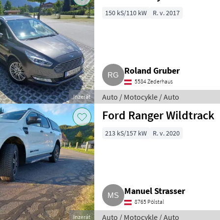
150 kS/110 kW
R. v. 2017
Roland Gruber
5584 Zederhaus
Auto / Motocykle / Auto
Inzerát
Ford Ranger Wildtrack
213 kS/157 kW
R. v. 2020
Manuel Strasser
8765 Pölstal
Auto / Motocykle / Auto
Inzerát