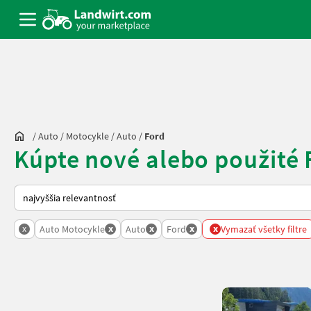
/
Auto / Motocykle
/
Auto
/
Ford
Kúpte nové alebo použité 
Takto sa vykonáva triedenie na Landwirt.com
x
x
x
x
x
Auto Motocykle
Auto
Ford
Vymazať všetky filtre