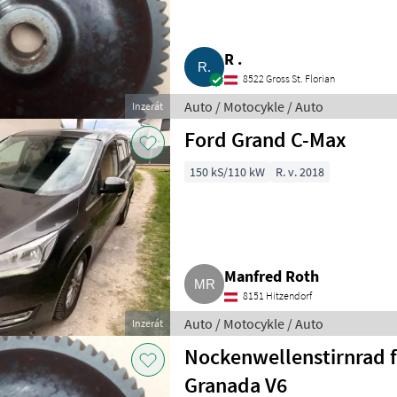
R .
8522 Gross St. Florian
Auto / Motocykle / Auto
Inzerát
Ford Grand C-Max
150 kS/110 kW
R. v. 2018
Manfred Roth
8151 Hitzendorf
Auto / Motocykle / Auto
Inzerát
Nockenwellenstirnrad f
Granada V6