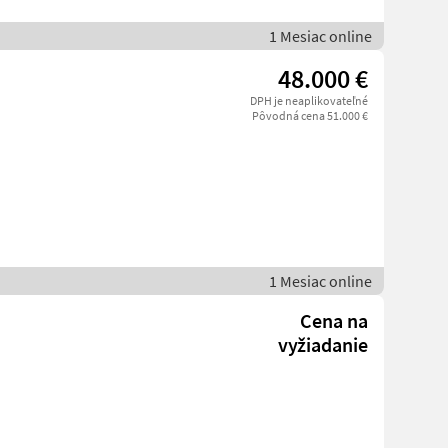
1 Mesiac online
48.000 €
DPH je neaplikovateľné
Pôvodná cena 51.000 €
1 Mesiac online
Cena na
vyžiadanie