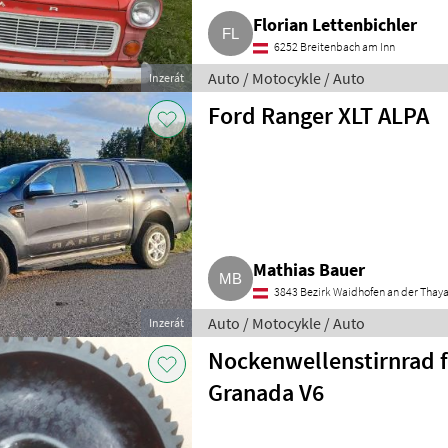
Florian Lettenbichler
6252 Breitenbach am Inn
Auto / Motocykle / Auto
Inzerát
Ford Ranger XLT ALPA
Mathias Bauer
3843 Bezirk Waidhofen an der Thay
Auto / Motocykle / Auto
Inzerát
Nockenwellenstirnrad f
Granada V6