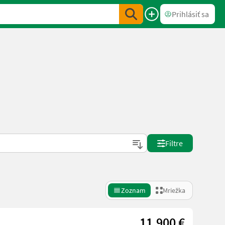
Prihlásiť sa
Filtre
Zoznam
Mriežka
11.900 €