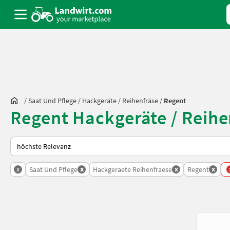
/
Saat Und Pflege
/
Hackgeräte / Reihenfräse
/
Regent
Regent Hackgeräte / Reihe
So wird auf Landwirt.com sortiert
x
x
x
x
Saat Und Pflege
Hackgeraete Reihenfraese
Regent