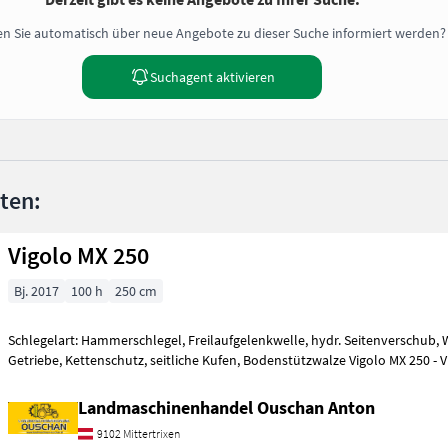
n Sie automatisch über neue Angebote zu dieser Suche informiert werden?
Suchagent aktivieren
nten:
Vigolo MX 250
Bj. 2017
100 h
250 cm
Schlegelart: Hammerschlegel, Freilaufgelenkwelle, hydr. Seitenverschub, W
Getriebe, Kettenschutz, seitliche Ku
Landmaschinenhandel Ouschan Anton
9102 Mittertrixen