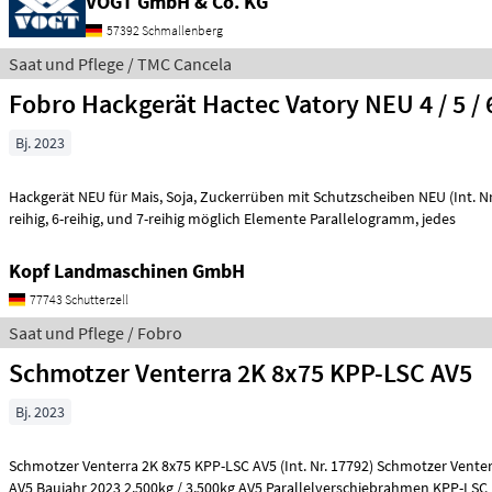
VOGT GmbH & Co. KG
57392 Schmallenberg
Saat und Pflege / TMC Cancela
Fobro Hackgerät Hactec Vatory NEU 4 / 5 / 6
Bj. 2023
Hackgerät NEU für Mais, Soja, Zuckerrüben mit Schutzscheiben NEU (Int. Nr. 13576) 4-reihig, 5-
reihig, 6-reihig, und 7-reihig möglich Elemente Parallelogramm, jedes
Kopf Landmaschinen GmbH
77743 Schutterzell
Saat und Pflege / Fobro
Schmotzer Venterra 2K 8x75 KPP-LSC AV5
Bj. 2023
Schmotzer Venterra 2K 8x75 KPP-LSC AV5 (Int. Nr. 17792) Schmotzer Venterra 2K 8x75 KPP-LSC
AV5 Baujahr 2023 2.500kg / 3.500kg AV5 Parallelverschiebrahmen KPP-LSC