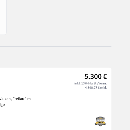
5.300 €
inkl. 13% MwSt./Verm.
4.690,27 € exkl.
alzen, Freilauf im
fen, Bodenstützwalze Vigolo MX 250 - Vigo