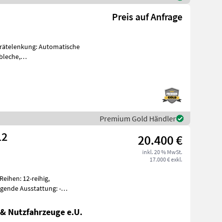
Preis auf Anfrage
rätelenkung: Automatische
bleche,
findet sich in neuem u
Premium Gold Händler
12
20.400 €
inkl. 20 % MwSt.
17.000 € exkl.
eihen: 12-reihig,
gende Ausstattung: -
ar pro Element
& Nutzfahrzeuge e.U.