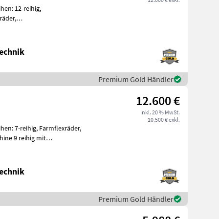
en: 12-reihig,
räder,
ihenabstand
echnik
Premium Gold Händler
12.600 €
inkl. 20 % MwSt.
10.500 € exkl.
en: 7-reihig, Farmflexräder,
ne 9 reihig mit
isch klappbar,
echnik
Premium Gold Händler