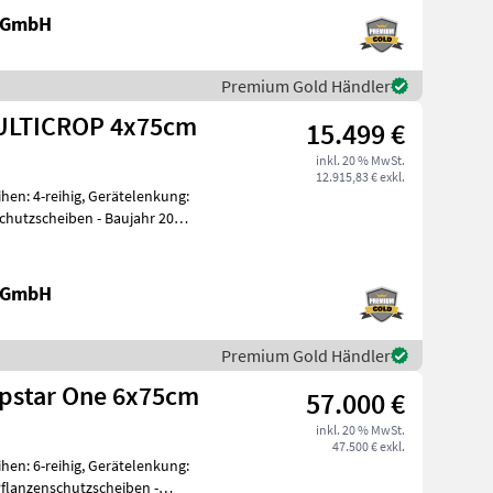
e GmbH
Premium Gold Händler
ULTICROP 4x75cm
15.499 €
inkl. 20 % MwSt.
12.915,83 € exkl.
en: 4-reihig, Gerätelenkung:
chutzscheiben - Baujahr 2025
e GmbH
Premium Gold Händler
pstar One 6x75cm
57.000 €
inkl. 20 % MwSt.
47.500 € exkl.
en: 6-reihig, Gerätelenkung:
flanzenschutzscheiben -