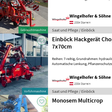
Vorführgerät mit ca. 60ha - Universa
Wingelhofer & Söhn
2084 Starrein
Saat und Pflege / Einböck
Gebrauchtmaschine
Einböck Hackgerät Cho
7x70cm
Reihen: 7-reihig, Grundrahmen: hydrauli
Automatische Lenkung, Pflanzenschutzs
Baujahr: 2022 Hektar: 142ha - Reihena
Wingelhofer & Söhn
2084 Starrein
Saat und Pflege / Einböck
Vorführmaschine
Monosem Multicrop