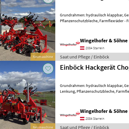
Grundrahmen: hydraulisch klappbar, Ge
Pflanzenschutzbleche, Farmflexräder - 
klappbar, Einzugsverstärkung der Pa
Wingelhofer & Söhn
2084 Starrein
Saat und Pflege / Einböck
Neumaschine
Einböck Hackgerät Cho
Grundrahmen: hydraulisch klappbar, Ge
Lenkung, Pflanzenschutzbleche, Farmfle
Hackgerät - Reihenabstand 3x150cm -
Wingelhofer & Söhn
2084 Starrein
Saat und Pflege / Einböck
Neumaschine