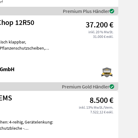
rf
Premium Plus Händler
Chop 12R50
37.200 €
inkl. 20 % MwSt.
31.000 € exkl.
isch klappbar,
Pflanzenschutzscheiben,
021 - automatische Kameralen
e GmbH
Premium Gold Händler
 EMS
8.500 €
inkl. 13% MwSt./Verm.
7.522,12 € exkl.
en: 4-reihig, Gerätelenkung:
chutzbleche -
enabstand