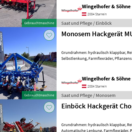
Wingelhofer & Söhn
2084 Starrein
Saat und Pflege / Einböck
Gebrauchtmaschine
Monosem Hackgerät M
Grundrahmen: hydraulisch klappbar, Reih
Selbstlenkung, Farmflexräder, Pflanzens
- 4-reihig 75cm Reihenabstand -
Wingelhofer & Söhn
2084 Starrein
Saat und Pflege / Monosem
Gebrauchtmaschine
Einböck Hackgerät Cho
Grundrahmen: hydraulisch klappbar, Reih
Automatische Lenkung, Farmflexräder, P