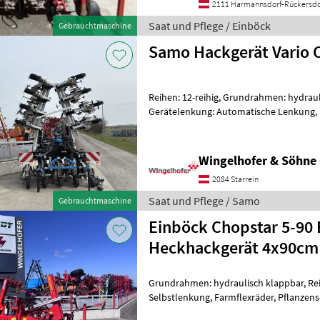
2111 Harmannsdorf-Rückersdo
Saat und Pflege / Einböck
Gebrauchtmaschine
Samo Hackgerät Vario 
Reihen: 12-reihig, Grundrahmen: hydraul
Gerätelenkung: Automatische Lenkung, 
Farmflexräder Baujahr 2
Wingelhofer & Söhn
2084 Starrein
Saat und Pflege / Samo
Gebrauchtmaschine
Einböck Chopstar 5-90
Heckhackgerät 4x90cm
Grundrahmen: hydraulisch klappbar, Reih
Selbstlenkung, Farmflexräder, Pflanzens
Kürbishackgerät / Maishackgerät - Reih