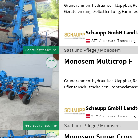
Grundrahmen: hydraulisch klappbar, Reih
Gerätelenkung: Selbstlenkung, Farmflex
Pflanzenschutzscheiben Hackmaschine 12 reihig, Re
50cm, 11
Schaupp GmbH Landt
2571 Altenmarkt-Thenneberg
Saat und Pflege / Monosem
Gebrauchtmaschine
Monosem Multicrop F
Grundrahmen: hydraulisch klappbar, Reih
Pflanzenschutzscheiben Fronthackmaschi
Pflanzenschutzscheiben, Hydraul
Schaupp GmbH Landt
2571 Altenmarkt-Thenneberg
Saat und Pflege / Monosem
Gebrauchtmaschine
Monosem Super Crop