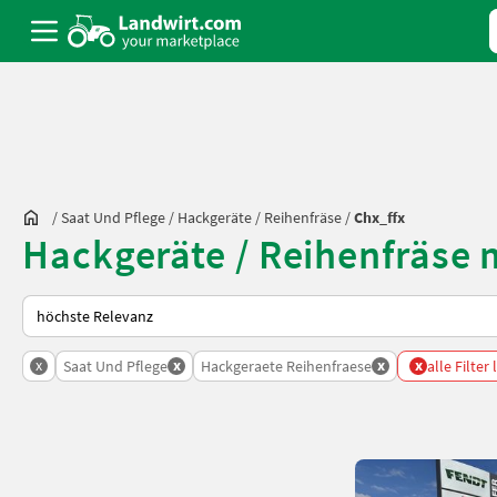
/
Saat Und Pflege
/
Hackgeräte / Reihenfräse
/
Chx_ffx
Hackgeräte / Reihenfräse 
So wird auf Landwirt.com sortiert
x
x
x
x
Saat Und Pflege
Hackgeraete Reihenfraese
alle Filter