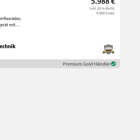
5.988 €
inkl. 20 % MwSt.
4.990 € exkl.
rmflexräder,
erät mit
Pflanzenschutzscheiben aufklappbar, 3 Element mit 5 Zinken, 2 Eleme
echnik
Premium Gold Händler