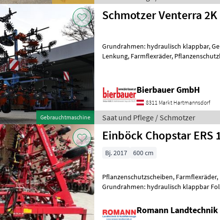
Schmotzer Venterra 2K
Grundrahmen: hydraulisch klappbar, Ge
Lenkung, Farmflexräder, Pflanzenschutz
Pflanzenschutzscheiben Die Maschine be
Bierbauer GmbH
8311 Markt Hartmannsdorf
Saat und Pflege / Schmotzer
Gebrauchtmaschine
Einböck Chopstar ERS 
Bj. 2017
600 cm
Pflanzenschutzscheiben, Farmflexräder, R
Grundrahmen: hydraulisch klappbar Fol
Hackschar in guten Zustand - 3 Hacksch
Romann Landtechnik 