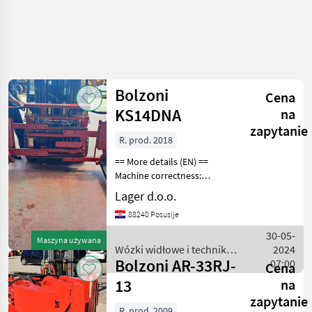
Uściślij
wyszukiwanie
Bolzoni
Cena
Kategoria
Kraj
Filtry
4
1
KS14DNA
na
zapytanie
R. prod. 2018
Pokaż 2
AKTUALNA
Zresetuj
ŚCIEŻKA
wyników
== More details (EN) ==
technika
Machine correctness:
rolnicza
Correct Fork positioner fork
Lager d.o.o.
rotation and side shift max.
Wozki
88240 Posusije
Widlowe I
pitch width 1, 800 mm
Technika
FORKLIFT TOOL Wózki
30-05-
Magazynowa
Maszyna używana
widłowe i
Wózki widłowe i technika
2024
Akcesoria I
Bolzoni AR-33RJ-
magazynowa / Bolzoni
07:00
Cena
Czesci
Zamienne
13
na
Do Wozkow
zapytanie
Widlowych
R. prod. 2009