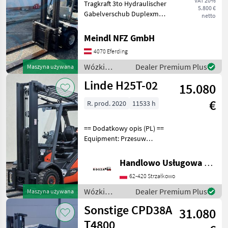
VAT 20%
Tragkraft 3to Hydraulischer
5.800 €
Gabelverschub Duplexmast
netto
Betriebsstunden ca.11100h
Paliwo: Olej napędowy,
Meindl NFZ GmbH
Udźwig (kg): 1500 do 3000,
4070 Eferding
Typ masztu: Dupleks, , :
Wózki widło
Wózki
Dealer Premium Plus
Maszyna używana
widłowe i
Linde H25T-02
15.080
technika
magazynowa
€
R. prod. 2020
11533 h
/ Linde
== Dodatkowy opis (PL) ==
Equipment: Przesuw
boczny, Półkabina, Wolne
skok wideł Additional info:
Handlowo Usługowa Alanex Alan Roszak
Stan: Bardzo dobry,
62-420 Strzałkowo
Możliwośc UDT Paliwo: Gaz,
Typ masztu: Tr
Wózki
Dealer Premium Plus
Maszyna używana
widłowe i
Sonstige CPD38A
31.080
technika
magazynowa
T4800