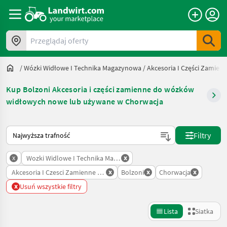
Przeglądaj oferty
/
Wózki Widłowe I Technika Magazynowa
/
Akcesoria I Części Zamie
Kup Bolzoni Akcesoria i części zamienne do wózków
widłowych nowe lub używane w Chorwacja
Tak sortuje się na Landwirt.com
Filtry
x
x
Wozki Widlowe I Technika Magazynowa
x
x
x
Akcesoria I Czesci Zamienne Do Wozkow Widlowych
Bolzoni
Chorwacja
x
Usuń wszystkie filtry
Lista
Siatka