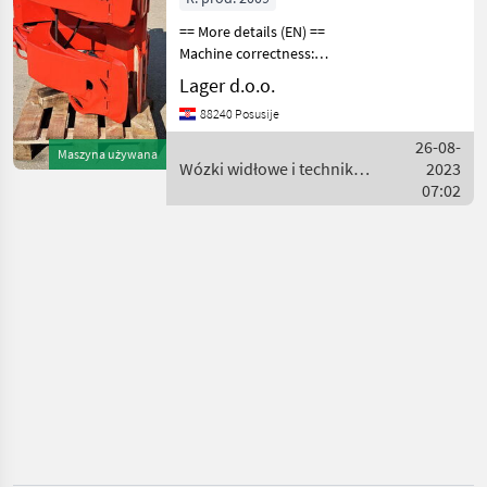
Bolzoni
== More details (EN) ==
Machine correctness:
WYBIERZ
KATEGORIĘ
Correct Max. spread 1300
Lager d.o.o.
mm min. shrinkage 250 mm
Bolzoni
88240 Posusije
TOOL FOR PAPER ROLLS
Wózki widłowe i technika
26-08-
Maszyna używana
magazynowa Ak
Kaup
Wózki widłowe i technika
2023
magazynowa / Bolzoni
07:02
Kozina
Jungheinrich
Linde
Fliegl
Pokaż
wszystkie
8
MARKETPLACE