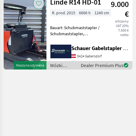
Linde R14 HD-01
9.000
technika
magazynowa
€
R. prod. 2015
6666 h
1240 cm
/ Linde
wliczony
VAT 20%
Bauart: Schubmaststapler /
7.500 €
Schubmaststapler,
netto
Tragkraft: 1400kg, Hubhöhe:
9255mm, Bauhöhe:
Schauer Gabelstapler GmbH
2080mm, Gabellänge:
8424 Gabersdorf
1150mm, Batterie: Hawker
Bj. 2021 48V ,
Wózki
Dealer Premium Plus
Maszyna używana
Sonderausstatt
widłowe i
technika
magazynowa
/ Linde