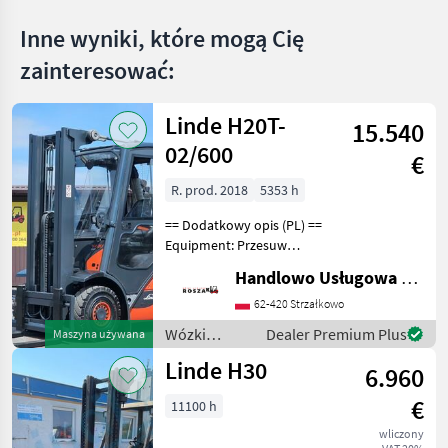
Inne wyniki, które mogą Cię
Oferty
Ogłoszenia
Marketplace
dealerów
drobne
zainteresować:
Linde H20T-
15.540
02/600
€
R. prod. 2018
5353 h
== Dodatkowy opis (PL) ==
Equipment: Przesuw
boczny, Pełna kabina,
Handlowo Usługowa Alanex Alan Roszak
Ogrzewanie, Wolny skok
wideł Additional info: Stan:
62-420 Strzałkowo
Bardzo dobry, Możliwość
Wózki
Dealer Premium Plus
Maszyna używana
UDT Paliwo: Gaz
widłowe i
Linde H30
6.960
technika
magazynowa
€
11100 h
/ Linde
wliczony