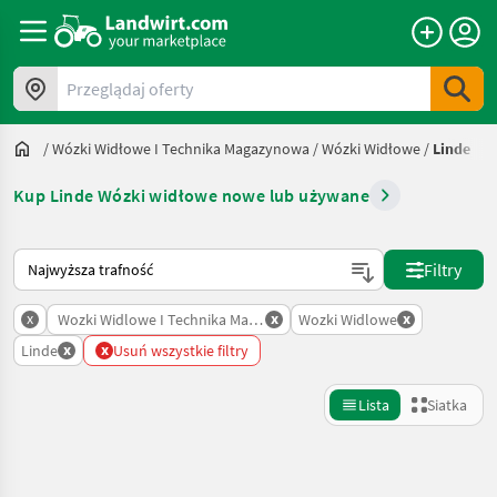
Przeglądaj oferty
/
Wózki Widłowe I Technika Magazynowa
/
Wózki Widłowe
/
Linde
Kup Linde Wózki widłowe nowe lub używane
Tak sortuje się na Landwirt.com
Filtry
x
x
x
Wozki Widlowe I Technika Magazynowa
Wozki Widlowe
x
x
Linde
Usuń wszystkie filtry
Lista
Siatka