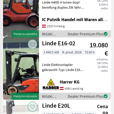
VAT 20%
Linde H40D 4 tonen dopl
8.000 €
bereifung duplex ZW Sehr
netto
gut zustand Wózki widłowe
i technika magazynowa
IC Putnik Handel mit Waren alle Art
Wózki widłowe
2325 Himberg
Wózki
Dealer Premium Plus
Maszyna używana
widłowe i
Linde E16-02
19.080
technika
magazynowa
€
1 KM/1 kW
R. prod. 2016
7218 h
/ Linde
wliczony
VAT 20%
Linde Elektrostapler
15.900 €
gebraucht Typ: Linde E16-
netto
02 Nenntragfähigkeit: 1600
kg - Triplex Mast - Bauhöhe:
Harrer KG
2110 mm - Dachscheibe -
4060 Leonding
Hubhöhe: 4640 mm - Freihu
Wózki
Dealer Premium Plus
Maszyna używana
widłowe i
Linde E20L
Cena
technika
magazynowa
na