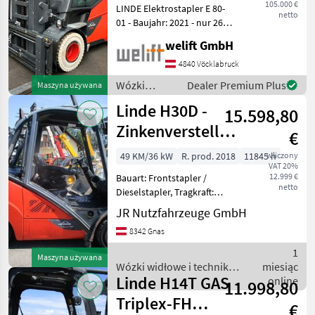
105.000 €
LINDE Elektrostapler E 80-
netto
01 - Baujahr: 2021 - nur 264
Betriebsstunden Tragkraft:
welift GmbH
8000 kg / 600 mm
Lastschwerpunkt Hubmast:
4840 Vöcklabruck
TRIPLEX-Freihub Hubhöhe:
Wózki
Dealer Premium Plus
Maszyna używana
4705 mm
widłowe i
Linde H30D -
15.598,80
technika
magazynowa
Zinkenversteller
€
/ Linde
+ Seitenschieber
49 KM/36 kW
R. prod. 2018
11845 h
wliczony
VAT 20%
+ Duple
12.999 €
Bauart: Frontstapler /
netto
Dieselstapler, Tragkraft:
3000kg, Hubhöhe: 3650mm,
JR Nutzfahrzeuge GmbH
Bauhöhe: 2470mm,
8342 Gnas
Bereifung vorne: Vollgummi
Einfach 80 - 100% ,
1
Maszyna używana
Bereifung hinten:
Wózki widłowe i technika
miesiąc
Vollgummi
Linde H14T GAS
magazynowa / Linde
online
11.998,80
Triplex-FH
€