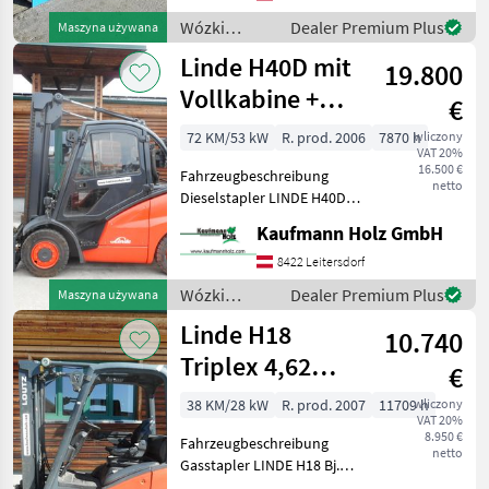
Bauhöhe 3, 21 Meter
Wózki
Dealer Premium Plus
Maszyna używana
Hubhöhe
widłowe i
Linde H40D mit
19.800
technika
magazynowa
Vollkabine +
€
/ Linde
Rußfilter +
72 KM/53 kW
R. prod. 2006
7870 h
wliczony
VAT 20%
Seitenschieber
16.500 €
Fahrzeugbeschreibung
netto
Dieselstapler LINDE H40D
Bj. 2006 lt. Zähler 7.870
Kaufmann Holz GmbH
Stunden 4 Tonnen Hubkraft
3, 65 Meter Hubhöhe 2, 66
8422 Leitersdorf
Meter Bauhöhe 53 KW VW-
Wózki
Dealer Premium Plus
Maszyna używana
Motor
widłowe i
Linde H18
10.740
technika
magazynowa
Triplex 4,62
€
/ Linde
Meter +
38 KM/28 kW
R. prod. 2007
11709 h
wliczony
VAT 20%
Seitenschieber
8.950 €
Fahrzeugbeschreibung
netto
Gasstapler LINDE H18 Bj.
2007 lt. Zähler 11.709