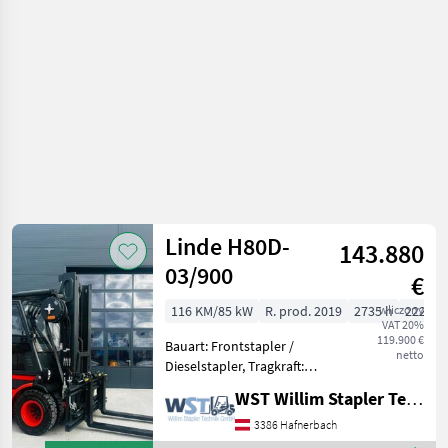
technika
magazynowa
/ Linde
Linde H80D-
143.880
03/900
€
116 KM/85 kW
R. prod. 2019
2735 h
wliczony
2220 c
VAT 20%
119.900 €
Bauart: Frontstapler /
netto
Dieselstapler, Tragkraft:
8000kg, Hubhöhe: 4850mm,
WST Willim Stapler Technik GmbH
Bauhöhe: 3020mm,
Gabellänge: 2400mm,
3386 Hafnerbach
Anbaugeräte: