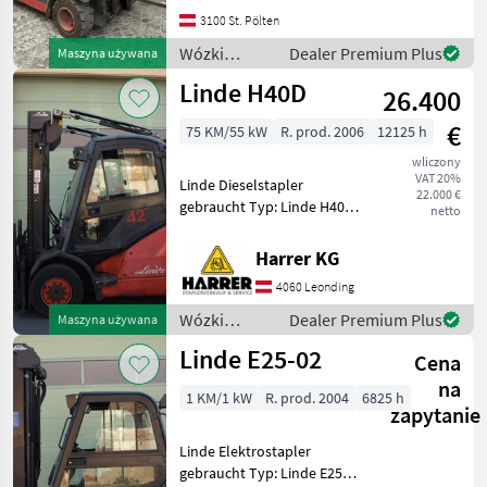
Gabeldicke: 40 mm,
3100 St. Pölten
Gabelträger: 985 mm,
Vollkabine mit Heizung,
Wózki
Dealer Premium Plus
Maszyna używana
Seitenschieber
widłowe i
Linde H40D
26.400
technika
magazynowa
€
75 KM/55 kW
R. prod. 2006
12125 h
/ Linde
wliczony
VAT 20%
Linde Dieselstapler
22.000 €
gebraucht Typ: Linde H40D
netto
Nenntragfähigkeit: 4000 kg -
Duplex Mast - Bauhöhe:
Harrer KG
2720 mm - Vollkabine inkl.
4060 Leonding
Heizung - Hubhöhe: 3700
mm
Wózki
Dealer Premium Plus
Maszyna używana
widłowe i
Linde E25-02
Cena
technika
magazynowa
na
1 KM/1 kW
R. prod. 2004
6825 h
/ Linde
zapytanie
Linde Elektrostapler
gebraucht Typ: Linde E25-