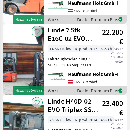
Kaufmann Holz GmbH
Stunden 28 KW VW-Motor 1,
8 Tonnen Hubkraft 2, 12
8422 Leitersdorf
Meter Bauhöhe 4, 62 Meter
Wózki
Dealer Premium Plus
Maszyna używana
Hubhöhe
widłowe i
Linde 2 Stk
22.200
technika
magazynowa
E16C-02 EVO
€
/ Linde
Triplex 4,62
14 KM/10 kW
R. prod. 2017
6383 h
wliczony
VAT 20%
Meter !!
18.500 €
Fahrzeugbeschreibung 2
netto
Stück Elektro Stapler LINDE
E16C-02 EVO BJ. 2017
Kaufmann Holz GmbH
Stapler 1 mit 6.363 Stunden
Stapler 2 mit 6.142 Stunden
8422 Leitersdorf
beide kompl. baugleich !
Wózki
Dealer Premium Plus
Maszyna używana
widłowe i
Linde H40D-02
23.400
technika
magazynowa
EVO Triplex SS
€
/ Linde
ZV Klima
75 KM/55 kW
R. prod. 2014
4569 h
wliczony
VAT 20%
19.500 €
Dieselstapler LINDE H40D-