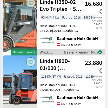
Linde H35D-02
16.680
technika
magazynowa
Evo Triplex + SS
€
/ Linde
+ 4. Kreis +
60 KM/44 kW
R. prod. 2018
14808 h
wliczony
VAT 20%
KLIMA
13.900 €
Dieselstapler LINDE H35D-
netto
02 EVO Bj. 2018 lt. Zähler
14.808 Stunden 3, 5 Tonnen
Kaufmann Holz GmbH
Hubkraft 4, 65 Meter
Hubhöhe 2, 19 Meter
8422 Leitersdorf
Bauhöhe 44 KW -
Wózki
Dealer Premium Plus
Maszyna używana
Triplexfreihubmast
widłowe i
Linde H80D-
23.880
technika
magazynowa
01/900 (
€
/ Linde
Vollausstattung )
118 KM/87 kW
R. prod. 2011
11989 h
wliczony
VAT 20%
19.900 €
Dieselstapler LINDE H80D-
netto
01/900 BJ. 2011 lt. Zähler
11.989 Stunden 8 Tonnen
Kaufmann Holz GmbH
Hubkraft bei 900mm LSP 3,
37 Meter Hubhöhe 3, 18
8422 Leitersdorf