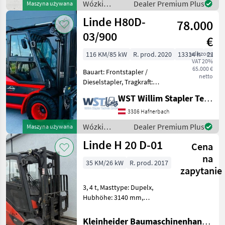
Wózki
Dealer Premium Plus
Maszyna używana
Zinkenverstellgerät, Udźwig
widłowe i
Linde H80D-
(kg): od 5.0
78.000
technika
magazynowa
03/900
€
/ Linde
116 KM/85 kW
R. prod. 2020
13314 h
wliczony
2190 
VAT 20%
65.000 €
Bauart: Frontstapler /
netto
Dieselstapler, Tragkraft:
8000kg, Hubhöhe: 3150mm,
WST Willim Stapler Technik GmbH
Gabellänge: 2400mm,
Anbaugerätebeschreibung:
3386 Hafnerbach
Zinkenverstellgerät mit
Wózki
Dealer Premium Plus
Maszyna używana
Ventilblockseitenschie
widłowe i
Linde H 20 D-01
Cena
technika
magazynowa
na
35 KM/26 kW
R. prod. 2017
/ Linde
zapytanie
3, 4 t, Masttype: Dupelx,
Hubhöhe: 3140 mm,
Gabellänge: 1040 mm,
Gabelbreite: 100 mm,
Kleinheider Baumaschinenhandel GmbH.