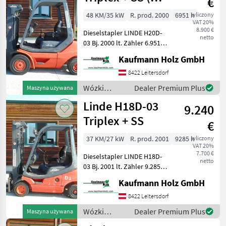
€
/ Linde
386-
PERKINS )
02
48 KM/35 kW
R. prod. 2000
6951 h
wliczony
VAT 20%
E
8.900 €
Dieselstapler LINDE H20D-
netto
20
03 Bj. 2000 lt. Zähler 6.951
PH
Stunden 2 Tonnen Hubkraft
386
Kaufmann Holz GmbH
( baugleich 2, 5 Tonner ) 2,
E
22 Meter Bauhöhe 2, 03
8422 Leitersdorf
25
Meter Masthöhe 4, 25 Me
387
Wózki
Dealer Premium Plus
Maszyna używana
widłowe i
Pokaż
Linde H18D-03
9.240
technika
wszystkie
magazynowa
Triplex + SS
€
/ Linde
MARKETPLACE
37 KM/27 kW
R. prod. 2001
9285 h
wliczony
VAT 20%
Oferty
Ogłoszenia
Marketplace
7.700 €
Dieselstapler LINDE H18D-
dealerów
drobne
netto
03 Bj. 2001 lt. Zähler 9.285
Stunden 1, 8 Tonnen
Kaufmann Holz GmbH
Hubkraft 2, 12 Meter
Bauhöhe 4, 60 Meter
8422 Leitersdorf
Hubhöhe 27 KW VW-Motor -
Wózki
Dealer Premium Plus
Maszyna używana
Triplexfreihubm
widłowe i