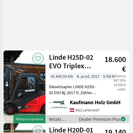
Linde H25D-02
18.600
EVO Triplex
€
5,96m + SS +
41 KM/30 kW
R. prod. 2017
5706 h
wliczony
VAT 20%
Kabine
15.500 €
Dieselstapler LINDE H25D-
netto
02 EVO Bj. 2017 lt. Zähler
5.706 Stunden 2, 5 Tonnen
Kaufmann Holz GmbH
Hubkraft 2, 57 Meter
Bauhöhe 5, 96 Meter
8422 Leitersdorf
Hubhöhe 30 KW -
Wózki
Dealer Premium Plus
Maszyna używana
Triplexfreihubmast
widłowe i
Linde H20D-01
19.140
technika