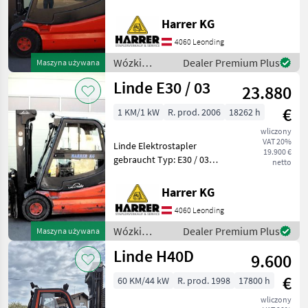
02 Nenntragfähigkeit: 2500
kg - Triplex Mast - Bauhöhe:
Harrer KG
2600 mm - Vollkabine inkl.
4060 Leonding
Heizung - Hubhöhe: 5950
Wózki
Dealer Premium Plus
Maszyna używana
widłowe i
Linde E30 / 03
23.880
technika
magazynowa
€
1 KM/1 kW
R. prod. 2006
18262 h
/ Linde
wliczony
VAT 20%
Linde Elektrostapler
19.900 €
gebraucht Typ: E30 / 03
netto
Nenntragfähigkeit: 3000 kg -
Triplex Mast - Bauhöhe:
Harrer KG
2200 mm - Vollkabine inkl.
4060 Leonding
Heizung - Hubhöhe: 4705
mm
Wózki
Dealer Premium Plus
Maszyna używana
widłowe i
Linde H40D
9.600
technika
magazynowa
€
60 KM/44 kW
R. prod. 1998
17800 h
/ Linde
wliczony