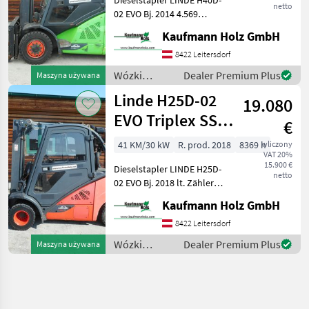
netto
02 EVO Bj. 2014 4.569
Stunden ( Stunden sind
Kaufmann Holz GmbH
bestätigt per Auslesung ) 55
KW 4 Tonnen Hubkraft 2, 40
8422 Leitersdorf
Meter Bauhöhe 4, 67 Meter
Wózki
Dealer Premium Plus
Maszyna używana
Hubh
widłowe i
Linde H25D-02
19.080
technika
magazynowa
EVO Triplex SS
€
/ Linde
4.Kreis
41 KM/30 kW
R. prod. 2018
8369 h
wliczony
VAT 20%
Zwillingsreifen
15.900 €
Dieselstapler LINDE H25D-
netto
02 EVO Bj. 2018 lt. Zähler
8.369 Stunden 30 KW 2, 5
Kaufmann Holz GmbH
Tonnen Hubkraft 2, 20
Meter Bauhöhe 4, 86 Meter
8422 Leitersdorf
Hubhöhe -
Wózki
Dealer Premium Plus
Maszyna używana
Triplexfreihubmast
widłowe i
technika
magazynowa
/ Linde