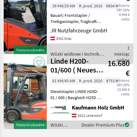
4,60m +
39 KM/29 kW
R. prod. 2016
6834 h
wliczony
VAT 20%
Seitenschieber
9.999 €
Bauart: Frontstapler /
netto
Treibgasstapler, Tragkraft:
1400kg, Hubhöhe: 4620mm,
JR Nutzfahrzeuge GmbH
Bauhöhe: 2100mm,
8342 Gnas
Bereifung vorne: Vollgummi
Einfach 40 - 60% , Bereifung
1
Maszyna używana
hinten: Vollgumm
Wózki widłowe i technika
miesiąc
Linde H20D-
magazynowa / Linde
online
16.680
01/600 ( Neues
€
Modell mit
61 KM/45 kW
R. prod. 2020
8753 h
wliczony
VAT 20%
Deutz Motor )
13.900 €
Dieselstapler LINDE H20D-
netto
01 / 600 ( Baugleich H25D )
Bj. 2020 lt. Zähler 8.753
Kaufmann Holz GmbH
Stunden 45 KW Deutz
Motor 2 Tonnen Hubkraft 2,
8422 Leitersdorf
40 Meter Bauhöhe 4, 03
Wózki
Dealer Premium Plus
Maszyna używana
Meter
widłowe i