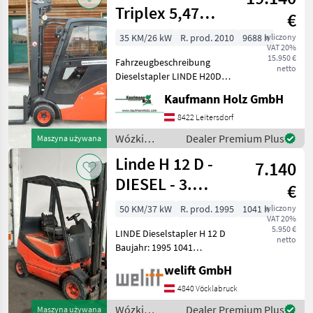
magazynowa
Triplex 5,47
€
/ Linde
Meter
35 KM/26 kW
R. prod. 2010
9688 h
wliczony
VAT 20%
15.950 €
Fahrzeugbeschreibung
netto
Dieselstapler LINDE H20D-
01 BJ. 2010 lt. Zähler 9.688
Kaufmann Holz GmbH
Stunden 2 Tonnen Hubkraft
2, 44 Meter Bauhöhe 5, 57
8422 Leitersdorf
Meter Hubhöhe 26 KW VW-
Wózki
Dealer Premium Plus
Maszyna używana
Mo
widłowe i
Linde H 12 D -
7.140
technika
magazynowa
DIESEL - 3.
€
/ Linde
Steuerkreis !!!
50 KM/37 kW
R. prod. 1995
1041 h
wliczony
VAT 20%
5.950 €
LINDE Dieselstapler H 12 D
netto
Baujahr: 1995 1041
Betriebsstunden laut
welift GmbH
Zähler Tragkraft: 1200 kg
Hubmast: Duplex-Freisicht
4840 Vöcklabruck
Hubhöhe: 3200 mm
Wózki
Dealer Premium Plus
Maszyna używana