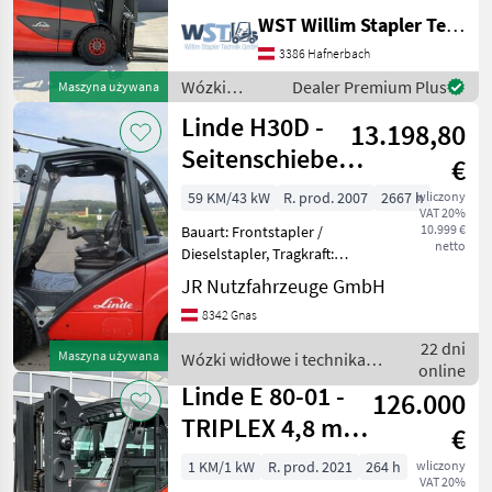
Tragkraft: 2500kg, Hubhöhe:
WST Willim Stapler Technik GmbH
5330mm, Gabellänge:
1600mm, Bereifung vorne:
3386 Hafnerbach
Superelastik Einfach Neu ,
Wózki
Dealer Premium Plus
Maszyna używana
Bereifung hinten: S
widłowe i
Linde H30D -
13.198,80
technika
magazynowa
Seitenschieber +
€
/ Linde
Duplex-Freihub
59 KM/43 kW
R. prod. 2007
2667 h
wliczony
VAT 20%
3,5m
10.999 €
Bauart: Frontstapler /
netto
Dieselstapler, Tragkraft:
3000kg, Hubhöhe: 3500mm,
JR Nutzfahrzeuge GmbH
Bauhöhe: 2630mm,
8342 Gnas
Bereifung vorne: Vollgummi
Einfach 80 - 100% ,
22 dni
Maszyna używana
Wózki widłowe i technika
Bereifung hinten:
online
magazynowa / Linde
Vollgummi
Linde E 80-01 -
126.000
TRIPLEX 4,8 m -
€
SS - ZVG - 264
1 KM/1 kW
R. prod. 2021
264 h
wliczony
VAT 20%
Bts. !!