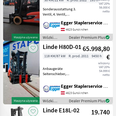
30 KM/22 kW
R. prod. 2022
195 h
VAT 20%
56.000 €
Sonderausstattung 3.
netto
Ventil, 4. Ventil,
Arbeitsscheinwerfer hinten,
Egger Staplerservice GmbH &Co KG
Arbeitsscheinwerfer vorn,
Heizung, Vollkabine,
4623 Gunskirchen
Vollfreihub, Safety Light,
Wózki
Dealer Premium Plus
Maszyna używana
Safety Pilot, Innen
widłowe i
Linde H80D-01
65.998,80
technika
magazynowa
€
118 KM/87 kW
R. prod. 2011
9450 h
/ Linde
wliczony
VAT 20%
Anbaugeräte
54.999 €
Seitenschieber,
netto
Zinkenverstellgerät
Sonderausstattung 3.
Egger Staplerservice GmbH &Co KG
Ventil, 4. Ventil,
4623 Gunskirchen
Arbeitsscheinwerfer hinten,
Arbeitsscheinwerfer vorn,
Wózki
Dealer Premium Plus
Maszyna używana
Heizung, Russfi
widłowe i
Linde E18L-02
19.740
technika