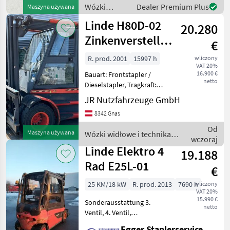
Meter Masthöhe 3, 37 Meter
Wózki
Dealer Premium Plus
Maszyna używana
Schut
widłowe i
Linde H80D-02
20.280
technika
magazynowa
Zinkenversteller
€
/ Linde
+ Duplex-
R. prod. 2001
15997 h
wliczony
VAT 20%
Freisichtmast
16.900 €
Bauart: Frontstapler /
netto
Dieselstapler, Tragkraft:
8000kg, Hubhöhe: 3150mm,
JR Nutzfahrzeuge GmbH
Bauhöhe: 2710mm,
8342 Gnas
Bereifung vorne: Vollgummi
Einfach , Bereifung hinten:
Od
Maszyna używana
Wózki widłowe i technika
Vollgummi Einfach ,
wczoraj
magazynowa / Linde
Linde Elektro 4
19.188
Rad E25L-01
€
25 KM/18 kW
R. prod. 2013
7690 h
wliczony
VAT 20%
15.990 €
Sonderausstattung 3.
netto
Ventil, 4. Ventil,
Arbeitsscheinwerfer vorn,
Egger Staplerservice GmbH &Co KG