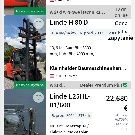
Bereifung vorne: Vollgummi
Einfach 40 - 60% , Bereifung
12 dni
Maszyna używana
Wózki widłowe i technika
hinten: Vollgummi
online
magazynowa / Linde
Linde H 80 D
Cena
na
114 KM/84 kW
R. prod. 2007
12000 h
zapytanie
13, 6 to., Bauhöhe 3330
mm, Hubhöhe 4000 mm,
Traglast 8000 kg, Gabeln
2400 mm lang150x70,
Kleinheider Baumaschinenhandel GmbH.
Vollkabine, Kaup-
3100 St. Pölten
Seitenschieber, 4
Zusatzkreis Wózki widłowe i
Wózki
Dealer Premium Plus
Maszyna używana
technika ma
widłowe i
Linde E25HL-
22.680
technika
magazynowa
01/600
€
/ Linde
R. prod. 2021
8734 h
wliczony
VAT 20%
18.900 €
Bauart: Frontstapler /
netto
Elektro 4 Rad-Stapler,