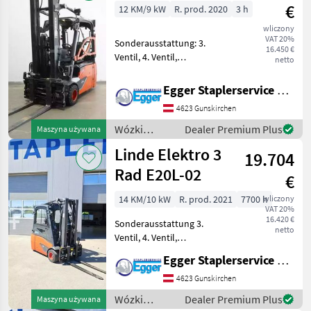
magazynowa
€
12 KM/9 kW
R. prod. 2020
3 h
/ Linde
wliczony
VAT 20%
Sonderausstattung: 3.
16.450 €
Ventil, 4. Ventil,
netto
Arbeitsscheinwerfer hinten,
Arbeitsscheinwerfer vorn,
Egger Staplerservice GmbH &Co KG
Dachabdeckung,
4623 Gunskirchen
Frontscheibe, Halbkabine,
Heizung, STVZO,
Wózki
Dealer Premium Plus
Maszyna używana
Vollfreihub,
widłowe i
Linde Elektro 3
19.704
technika
magazynowa
Rad E20L-02
€
/ Linde
14 KM/10 kW
R. prod. 2021
7700 h
wliczony
VAT 20%
16.420 €
Sonderausstattung 3.
netto
Ventil, 4. Ventil,
Arbeitsscheinwerfer hinten,
Egger Staplerservice GmbH &Co KG
Arbeitsscheinwerfer vorn,
Dachabdeckung,
4623 Gunskirchen
Frontscheibe, Vollkabine,
Wózki
Dealer Premium Plus
Maszyna używana
Vollfreihub, Safety Light, J