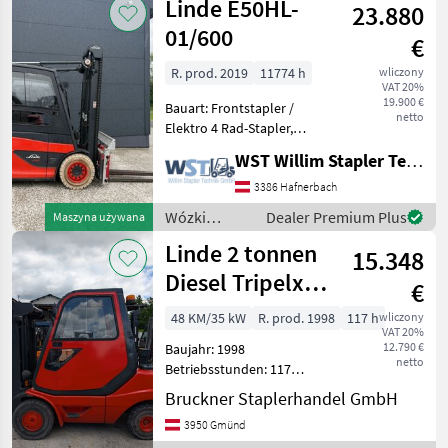
Linde E50HL-
hydraulischer Seitenve
23.880
technika
magazynowa
01/600
€
/ Linde
R. prod. 2019
11774 h
wliczony
VAT 20%
19.900 €
Bauart: Frontstapler /
netto
Elektro 4 Rad-Stapler,
Tragkraft: 5000kg, Hubhöhe:
WST Willim Stapler Technik GmbH
3700mm, Gabellänge:
2400mm, Batterie: PzS Bj.
3386 Hafnerbach
2023 80V , Anbaugeräte:
Wózki
Dealer Premium Plus
Maszyna używana
Seitenschieber, Zinke
widłowe i
Linde 2 tonnen
15.348
technika
magazynowa
Diesel Tripelx&
€
/ Linde
Seitenschieber,
48 KM/35 kW
R. prod. 1998
117 h
wliczony
VAT 20%
Z
12.790 €
Baujahr: 1998
netto
Betriebsstunden: 117
Hubkraft: 2000 kg Mast:
Bruckner Staplerhandel GmbH
Tripelx Antrieb: Diesel 2
3950 Gmünd
tonnen Diesel Tripelx & SS,