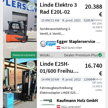
widłowe i
Linde Elektro 3
20.388
technika
magazynowa
Rad E20L-02
€
/ Linde
15 KM/11 kW
R. prod. 2021
5200 h
wliczony
VAT 20%
16.990 €
Sonderausstattung 3.
netto
Ventil, 4. Ventil,
Arbeitsscheinwerfer hinten,
Egger Staplerservice GmbH &Co KG
Arbeitsscheinwerfer vorn,
Dachabdeckung,
4623 Gunskirchen
Frontscheibe, Heizung,
Wózki
Dealer Premium Plus
Maszyna używana
Vollkabine, Vollfreihub, Safe
widłowe i
Linde E25H-
16.740
technika
magazynowa
01/600 Freihub +
€
/ Linde
SS + 4.Kreis
14 KM/10 kW
R. prod. 2012
12906 h
wliczony
VAT 20%
13.950 €
Fahrzeugbeschreibung
netto
Elektrostapler LINDE E25H-
01/600 Bj. 2012 lt. Zähler
Kaufmann Holz GmbH
12.906 Stunden 2, 5 Tonnen
Hubkraft 2, 22 Meter
8422 Leitersdorf