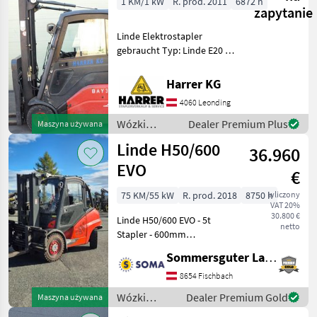
1 KM/1 kW
R. prod. 2011
6872 h
/ Linde
zapytanie
Linde Elektrostapler
gebraucht Typ: Linde E20 L
Nenntragfähigkeit: 2000 kg -
Triplex Mast - Bauhöhe:
Harrer KG
2822 mm - Vollkabine inkl.
4060 Leonding
Heizung - Hubhöhe: 6225 m
Wózki
Dealer Premium Plus
Maszyna używana
widłowe i
Linde H50/600
36.960
technika
magazynowa
EVO
€
/ Linde
75 KM/55 kW
R. prod. 2018
8750 h
wliczony
VAT 20%
30.800 €
Linde H50/600 EVO - 5t
netto
Stapler - 600mm
Lastschwerpunkt - 4615mm
Sommersguter Landmaschinen GmbH
Hubhöhe - Triplex -
Zinkenlänge: 1, 6m -
8654 Fischbach
hydraulische
Wózki
Dealer Premium Gold
Maszyna używana
Zinkenverstellung -
widłowe i