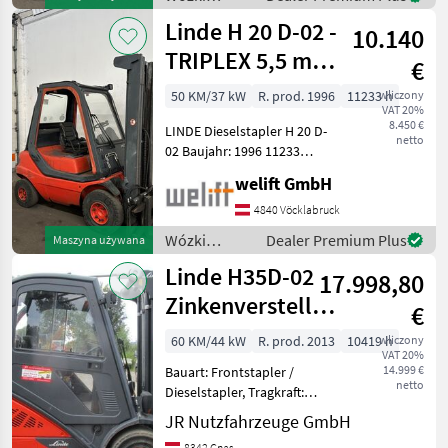
Bauhöhe: 2070 mm Ber
widłowe i
Linde H 20 D-02 -
10.140
technika
magazynowa
TRIPLEX 5,5 m -
€
/ Linde
SEITENSCHIEBER
50 KM/37 kW
R. prod. 1996
11233 h
wliczony
VAT 20%
!!!
8.450 €
LINDE Dieselstapler H 20 D-
netto
02 Baujahr: 1996 11233
Betriebsstunden Tragkraft:
welift GmbH
2000 kg Hubmast: TRIPLEX-
Freihub Hubhöhe: 5500 mm
4840 Vöcklabruck
Bauhöhe: 2450 mm
Wózki
Dealer Premium Plus
Maszyna używana
Freihub: 18
widłowe i
Linde H35D-02
17.998,80
technika
magazynowa
Zinkenversteller
€
/ Linde
+ Seitenschieber
60 KM/44 kW
R. prod. 2013
10419 h
wliczony
VAT 20%
14.999 €
Bauart: Frontstapler /
netto
Dieselstapler, Tragkraft:
3500kg, Hubhöhe: 4800mm,
JR Nutzfahrzeuge GmbH
Bauhöhe: 2200mm,
8342 Gnas