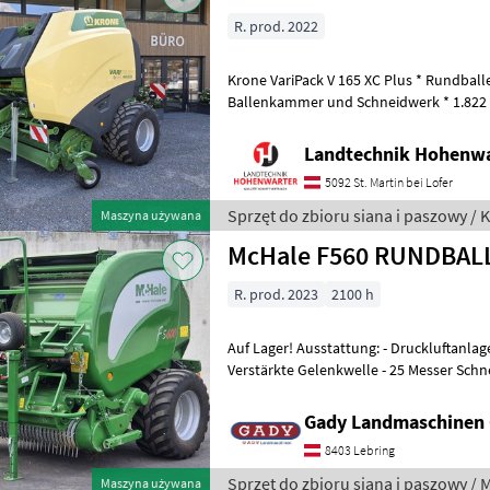
R. prod. 2022
Krone VariPack V 165 XC Plus * Rundball
Ballenkammer und Schneidwerk * 1.822 
Gelenkwelle + 40 Zugöse + 26 Messersc
Landtechnik Hohenw
5092 St. Martin bei Lofer
Sprzęt do zbioru siana i paszowy / 
Maszyna używana
McHale F560 RUND
R. prod. 2023
2100 h
Auf Lager! Ausstattung: - Druckluftanlage - Bereifung: 560/45R22.5 -
Verstärkte Gelenkwelle - 25 Messer Schn
Messergrubenschaltung - 6-Reihife Pick
Gady Landmaschinen
8403 Lebring
Sprzęt do zbioru siana i paszowy / 
Maszyna używana