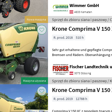
leistungsstarke MULTIFLOW HD
Wimmer GmbH
4633 Kematen
Sprzęt do zbioru siana i paszowy / 
Nowa maszyna
Krone Comprima V
R. prod. 2018
510 h
Sehr gut erhaltene und gepflegte Compr
Bremsen und Rädern. Obenanhängung mi
Fähig ohne Terminal Mit breiter W pick 
Fischer Landtechnik 
3073 Stössing
Sprzęt do zbioru siana i paszowy / 
Maszyna używana
Krone Comprima V 150
R. prod. 2019
12788 h
Comprima V 150 XC z zespołem tnącym z 17 no