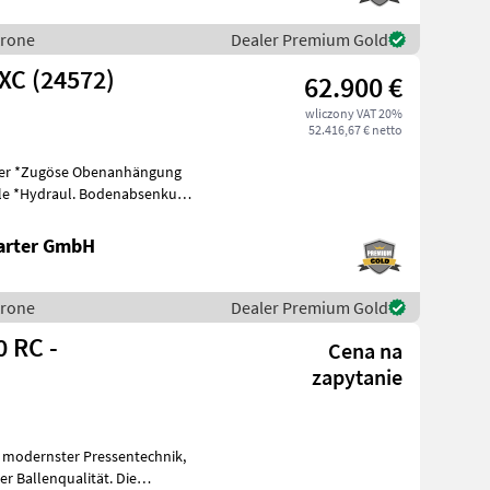
Krone
Dealer Premium Gold
XC (24572)
62.900 €
wliczony VAT 20%
52.416,67 € netto
kung
arter GmbH
Krone
Dealer Premium Gold
0 RC -
Cena na
zapytanie
 modernster Pressentechnik,
r Ballenqualität. Die