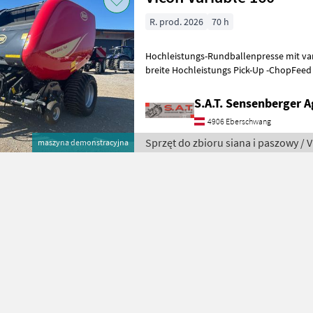
R. prod. 2026
70 h
Hochleistungs-Rundballenpresse mit va
breite Hochleistungs Pick-Up -ChopFeed
Messern -Optimierter parallel absenkba
S.A.T. Sensenberger A
4906 Eberschwang
Sprzęt do zbioru siana i paszowy / 
maszyna demonstracyjna