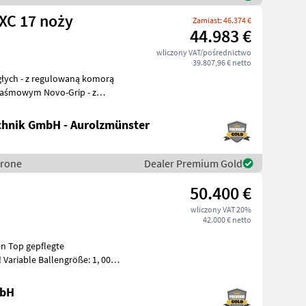
XC 17 noży
Zamiast: 46.374 €
44.983 €
wliczony VAT/pośrednictwo
39.807,96 € netto
 taśmowym Novo-Grip - z
hnik GmbH - Aurolzmünster
Krone
Dealer Premium Gold
50.400 €
wliczony VAT 20%
42.000 € netto
len Top gepflegte
 –
mbH