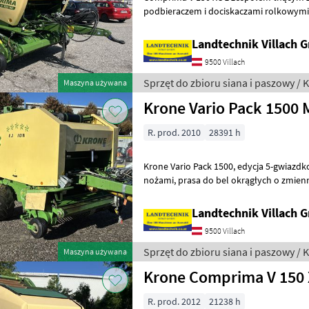
podbieraczem i dociskaczami rolkowymi, nie sterowany podbiera
Easy Flow, rotor tnąco-przenoszący z cię
Landtechnik Villach
9500 Villach
Sprzęt do zbioru siana i paszowy / 
Maszyna używana
Krone Vario Pack 1500
R. prod. 2010
28391 h
Krone Vario Pack 1500, edycja 5-gwiazdkowa, z zespołem tnącym z 17
nożami, prasa do bel okrągłych o zmiennej średnicy od 1 do 1, 50 m,
automatyczne smarowanie łańcuch
Landtechnik Villach
9500 Villach
Sprzęt do zbioru siana i paszowy / 
Maszyna używana
Krone Comprima V 150
R. prod. 2012
21238 h