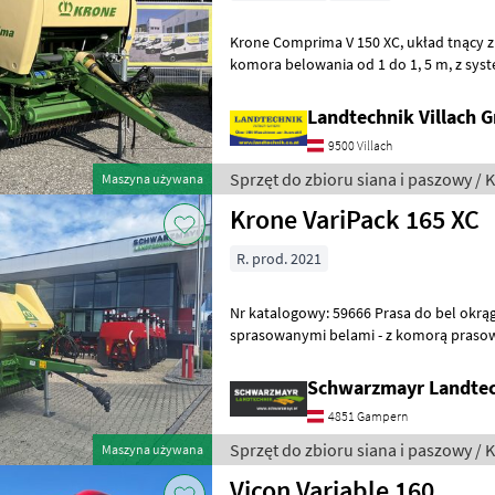
Krone Comprima V 150 XC, układ tnący z 17 nożami, regulowana
komora belowania od 1 do 1, 5 m, z systemem NovoGrip,
automa
Landtechnik Villach
9500 Villach
Sprzęt do zbioru siana i paszowy / 
Maszyna używana
Krone VariPack 165 XC
R. prod. 2021
Nr katalogowy: 59666 Prasa do bel okrągłych - z zaledwie 4452
sprasowanymi belami - z komorą prasowania o zmiennej długości od
0, 8 m do 1, 65 m, - z 4 bezkońcowymi
Schwarzmayr Landte
4851 Gampern
Sprzęt do zbioru siana i paszowy / 
Maszyna używana
Vicon Variable 160