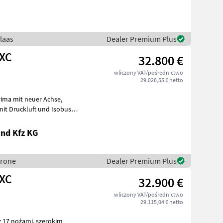
 Pickup, d
Claas
Dealer Premium Plus
 150 XC
32.800 €
wliczony VAT/pośrednictwo
29.026,55 € netto
ima mit neuer Achse,
t Druckluft und Isobus
up hyd
und Kfz KG
Krone
Dealer Premium Plus
 XC
32.900 €
wliczony VAT/pośrednictwo
29.115,04 € netto
żami, szerokim