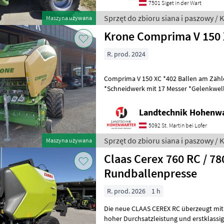
7501 Siget in der Wart
Sprzęt do zbioru siana i paszowy / 
Maszyna używana
Krone Comprima V 150 
R. prod. 2024
Comprima V 150 XC *402 Ballen am Zähler *Zugöse Obenanhängung
*Schneidwerk mit 17 Messer *Gelenkwelle *Hydraul. Bodenabsen
*E-Achse mit 2-Leiter Druckl.-Brems
Landtechnik Hohenw
5092 St. Martin bei Lofer
Sprzęt do zbioru siana i paszowy / 
Maszyna używana
Claas Cerex 760 RC / 78
Rundballenpresse
R. prod. 2026
1 h
Die neue CLAAS CEREX RC überzeugt mit
hoher Durchsatzleistung und erstklassige