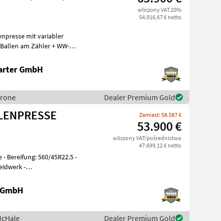
wliczony VAT 20%
54.916,67 € netto
enpresse mit variabler
Ballen am Zähler + WW-
hneidwe
arter GmbH
Krone
Dealer Premium Gold
BALLENPRESSE
Zamiast: 58.587 €
53.900 €
wliczony VAT/pośrednictwo
47.699,12 € netto
eidwerk -
 GmbH
McHale
Dealer Premium Gold