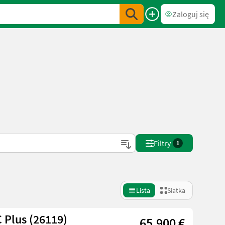
Zaloguj się
Filtry
1
Lista
Siatka
 Plus (26119)
65.900 €