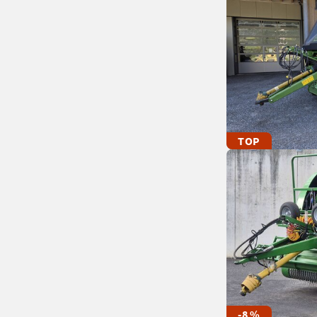
TOP
-8 %