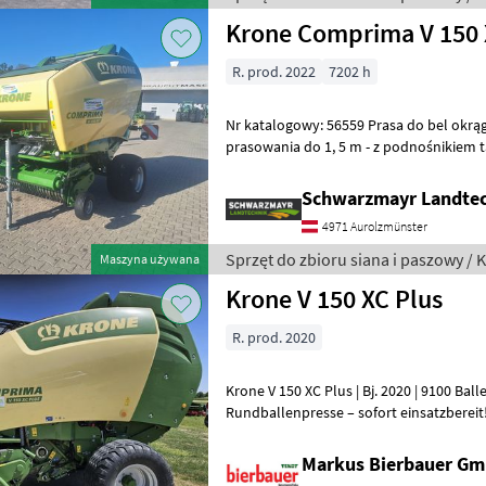
Krone Comprima V 150 
R. prod. 2022
7202 h
Nr katalogowy: 56559 Prasa do bel okrągłych - z regulowaną komorą
prasowania do 1, 5 m - z podnośnikiem
zespołem tnącym z 17 nożami - z hydr
Schwarzmayr Landtec
4971 Aurolzmünster
Sprzęt do zbioru siana i paszowy / 
Maszyna używana
Krone V 150 XC Plus
R. prod. 2020
Krone V 150 XC Plus | Bj. 2020 | 9100 Bal
Rundballenpresse – sofort einsatzbereit! Variable Ballengröße: 1, 00
1, 50 m 26 Messer, K80 Anhängu
Markus Bierbauer G