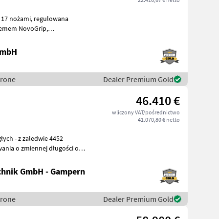
tyczne smarowanie centralne, szeroki podbiera
 GmbH
Krone
Dealer Premium Gold
46.410 €
wliczony VAT/pośrednictwo
41.070,80 € netto
chnik GmbH - Gampern
Krone
Dealer Premium Gold