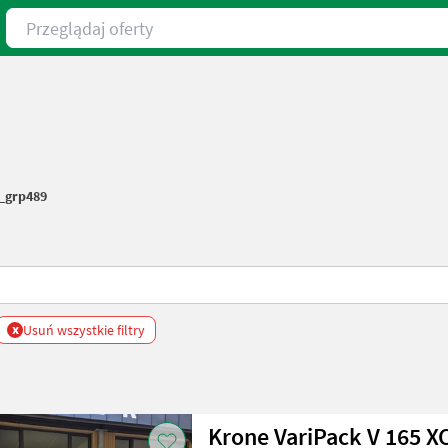
Przeglądaj oferty
_grp489
x
Usuń wszystkie filtry
Krone VariPack V 165 XC