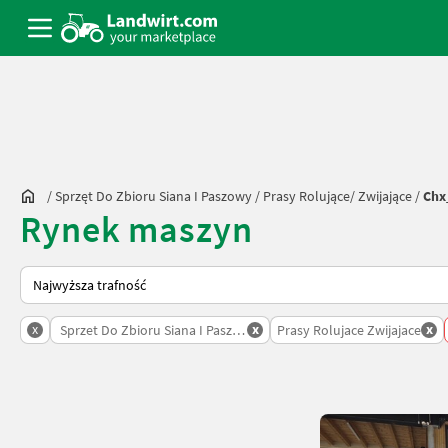
/
Sprzęt Do Zbioru Siana I Paszowy
/
Prasy Rolujące/ Zwijające
/
Chx
Rynek maszyn
Tak sortuje się na Landwirt.com
x
x
x
Sprzet Do Zbioru Siana I Paszowy
Prasy Rolujace Zwijajace