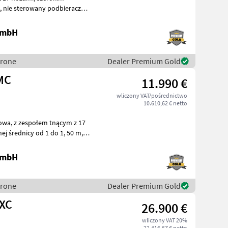
cz
c
 GmbH
Krone
Dealer Premium Gold
 MC
11.990 €
wliczony VAT/pośrednictwo
10.610,62 € netto
 GmbH
Krone
Dealer Premium Gold
 XC
26.900 €
wliczony VAT 20%
22.416,67 € netto