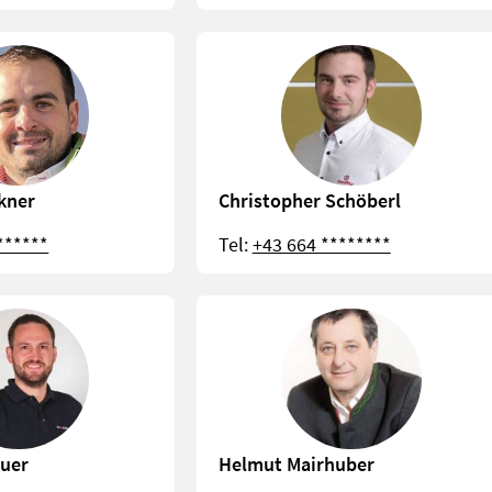
kner
Christopher Schöberl
******
Tel:
+43 664 ********
auer
Helmut Mairhuber