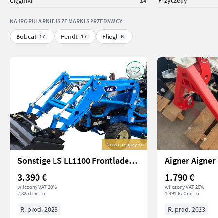
Ciągniki
14
Przyczepy
NAJPOPULARNIEJSZE MARKI SPRZEDAWCY
Bobcat
Fendt
Fliegl
17
17
8
Nowa maszyna
Sonstige LS LL1100 Frontlader inkl. Schaufel und Konsole
Aigner Aigner
3.390 €
1.790 €
wliczony VAT 20%
wliczony VAT 20%
2.825 € netto
1.491,67 € netto
R. prod. 2023
R. prod. 2023