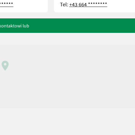
******
Tel:
+43 664 ********
kontaktowi lub