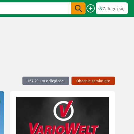
Zaloguj się
167.29 km odległości
Obecnie zamknięte