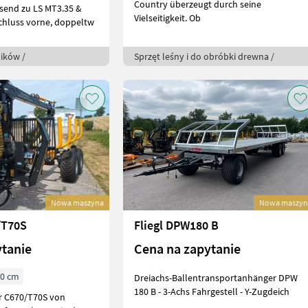
Country überzeugt durch seine
ssend zu LS MT3.35 &
Vielseitigkeit. Ob
anschluss vorne, doppeltw
ników /
Sprzęt leśny i do obróbki drewna /
Nowa maszyna
Nowa maszyn
/T70S
Fliegl DPW180 B
ytanie
Cena na zapytanie
00 cm
Dreiachs-Ballentransportanhänger DPW
180 B - 3-Achs Fahrgestell - Y-Zugdeich
r C670/T70S von