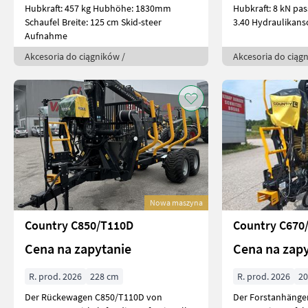
Hubkraft: 457 kg Hubhöhe: 1830mm
Hubkraft: 8 kN pa
Schaufel Breite: 125 cm Skid-steer
3.40 Hydraulik
Aufnahme
Akcesoria do ciągników /
Akcesoria do ciąg
Nowa maszyna
Country C850/T110D
Country C670
Cena na zapytanie
Cena na zap
R. prod. 2026
228 cm
R. prod. 2026
2
Der Rückewagen C850/T110D von
Der Forstanhänge