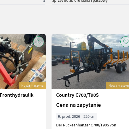
5
Sprzęt do zbioru siana i paszowy
Nowa maszyna
Nowa maszyn
 Fronthydraulik
Country C700/T90S
Cena na zapytanie
R. prod. 2026
220 cm
Der Rückeanhänger C700/T90S von