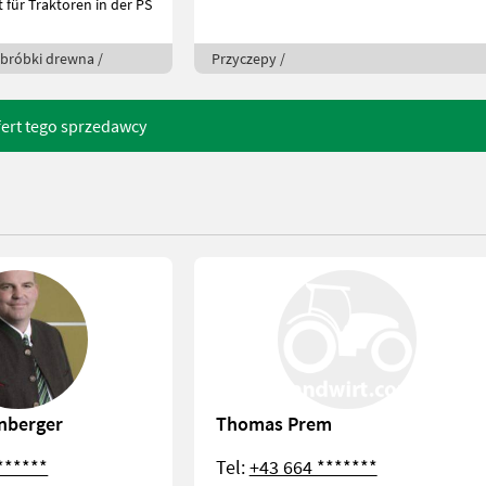
t für Traktoren in der PS
obróbki drewna /
Przyczepy /
fert tego sprzedawcy
nberger
Thomas Prem
******
Tel:
+43 664 *******