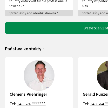
Country entwickelt für die professionelle
Country ist perfek
Anwendun
Klas
Sprzęt leśny i do obróbki drewna /
Sprzęt leśny i do 
Wszystkie 51 o
Państwa kontakty :
Clemens Puehringer
Gerald Punze
Tel:
+43 676 *******
Tel:
+43 664 *