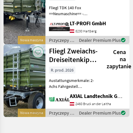
Fliegl TDK 140 Fox
==Neumaschine== -
Tandem-Dreiseitenkipper -
LT-PROFI GmbH
Absperrhahn - Tandem
Fahrgestell - 2
8230 Hartberg
Fünfkammerleuchten 12V
Przyczepy /
Dealer Premium Plus
Nowa maszyna
mit 7-poligem Stecker - 40
Fliegl
Fliegl Zweiachs-
km/h
Cena
Dreiseitenkipper
na
zapytanie
DK 180 MAXUM
R. prod. 2026
FO
Austattungsmerkmale: 2-
Achs Fahrgestell
Fahrgestellrahmen verzinkt
AXIAL Landtechnik GmbH
Schweißkonstruktion zul.
Gesamtgewicht 18000 kg Y-
2460 Bruck an der Leitha
Zugdeichsel mit DIN
Przyczepy /
Dealer Premium Plus
Nowa maszyna
Zugöse 40mm 2-Kreis
Fliegl