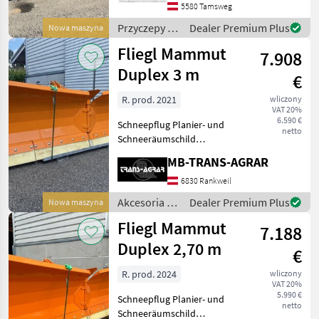
Zentralverriegelung links
5580 Tamsweg
rechts und hinte
Przyczepy /
Dealer Premium Plus
Nowa maszyna
Fliegl
Fliegl Mammut
7.908
Duplex 3 m
€
R. prod. 2021
wliczony
VAT 20%
6.590 €
Schneepflug Planier- und
netto
Schneeräumschild
»Mammut Duplex«
MB-TRANS-AGRAR
Schneeräumen ist ein
wichtiger Job für
6830 Rankweil
landwirtschaftliche
Akcesoria do
Dealer Premium Plus
Nowa maszyna
Schlepper während der
ciągników /
Fliegl Mammut
Wintersaison. Das Fliegl A
7.188
Fliegl
Duplex 2,70 m
€
R. prod. 2024
wliczony
VAT 20%
5.990 €
Schneepflug Planier- und
netto
Schneeräumschild