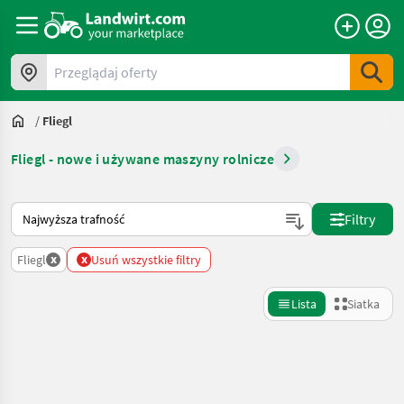
Przeglądaj oferty
/
Fliegl
Fliegl - nowe i używane maszyny rolnicze
Tak sortuje się na Landwirt.com
Filtry
x
x
Fliegl
Usuń wszystkie filtry
Lista
Siatka
Uściślij