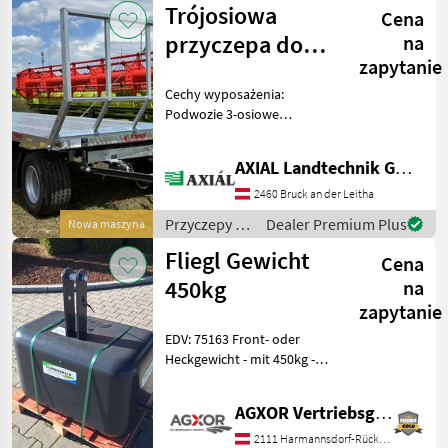
Trójosiowa
Cena
przyczepa do
na
zapytanie
transportu bel
Cechy wyposażenia:
firmy Fliegl,
Podwozie 3-osiowe
model DPW 180
dopuszczalna masa
całkowita 18 000 kg 2-
B
AXIAL Landtechnik GmbH
obwodowy układ
hamulcowy pneumatyczny
2460 Bruck an der Leitha
z ALB Dyszel typu Y z
Przyczepy /
Dealer Premium Plus
Nowa maszyna
uchem holowniczym DIN 40
Fliegl
mm
Fliegl Gewicht
Cena
450kg
na
zapytanie
EDV: 75163 Front- oder
Heckgewicht - mit 450kg -
mit 3-Punktanbau - mit H x
B x T: 800(515) x 800 x
AGXOR Vertriebsgesellschaft Ost GmbH
530mm - Durch die flache
Bauweise können die
2111 Harmannsdorf-Rückersdorf