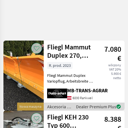
Fliegl Mammut
7.080
Duplex 270,
€
verzinkt und
R. prod. 2023
wliczony
VAT 20%
lackiert
5.900 €
Fliegl Mammut Duplex
netto
Variopflug, Arbeitsbreite 2,
70 m, Dreipunktanbau,
MB-TRANS-AGRAR
Kunsstoffschürfleiste,
Umrissleuchten, el.
6830 Rankweil
Steuerung für Schwenkung,
Akcesoria do
Dealer Premium Plus
Nowa maszyna
Federklappensicherung der
ciągników /
Fliegl KEH 230
8.388
Fliegl
Typ 600