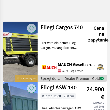
Fliegl Cargos 740
Cena
na
zapytanie
Hier wird ein neuer Fliegl
Cargos 740 angeboten:
Ausstattung: -
Ladevolumen 36m³ -
Knickdeichsel hydraulisch
MAUCH Gesellschaft m.b.H. & Co.KG
mit zwei doppelwirkenden
5274 Burgkirchen
Hydraulikzylinder - Scha
Sprzęt do
Dealer Premium Gold
Nowa maszyna
zbioru siana
Fliegl ASW 140
24.900
i paszowy /
Fliegl
€
R. prod. 2008
250 cm
wliczony
VAT 20%
Fliegl Abschiebewagen ASW