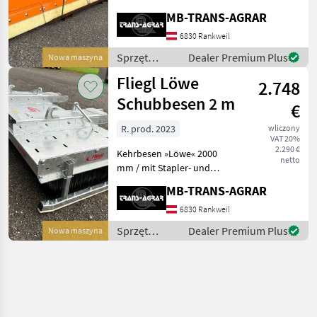
»Mammut Duplex«
MB-TRANS-AGRAR
Schneeräumen ist ein
wichtiger Job für
6830 Rankweil
landwirtschaftliche
Sprzęt
Dealer Premium Plus
Nowa maszyna
Schlepper während der
komunalny /
Fliegl Löwe
Wintersaison. Das Fliegl A
2.748
Fliegl
Schubbesen 2 m
€
R. prod. 2023
wliczony
VAT 20%
2.290 €
Kehrbesen »Löwe« 2000
netto
mm / mit Stapler- und
Euronormaufnahme /
MB-TRANS-AGRAR
verzinkt » Einfach sauber« –
kehren und schieben in
6830 Rankweil
einem Arbeitsablauf! Der
Sprzęt
Dealer Premium Plus
Nowa maszyna
Kehrbesen zeichnet sic
komunalny /
Fliegl