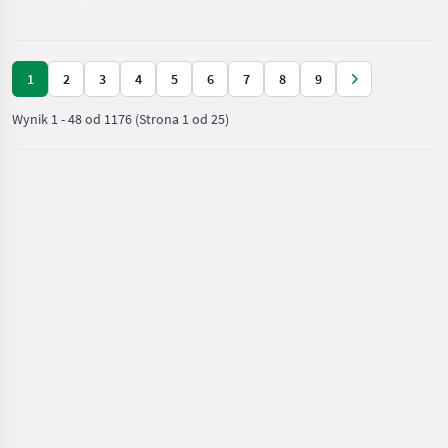
nawożenia i
nawadniania
/ Fliegl
1
2
3
4
5
6
7
8
9
Wynik
1
-
48
od
1176
(Strona 1 od 25)