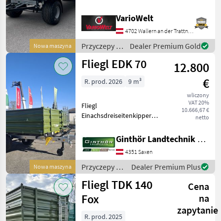
Fahrgestell - Y-Zugdeichsel
mit DIN-Zugöse - zulässiges
VarioWelt
Gesamtgewicht 18000kg - 2-
4702 Wallern an der Trattnach
Kreis Druckluftbremse mit
Przyczepy /
Dealer Premium Gold
Nowa maszyna
Fliegl
Fliegl EDK 70
12.800
€
R. prod. 2026
9 m³
wliczony
VAT 20%
Fliegl
10.666,67 €
Einachsdreiseitenkipper
netto
EDK 70 + 7to
Gesamtgewicht + DIN
Ginthör Landtechnik GmbH
Zugöse + Brücke 4m x 2, 2m
4351 Saxen
+ 50cm Grundbordwände +
Kornschieber hinten + 50cm
Przyczepy /
Dealer Premium Plus
Nowa maszyna
Aufsatzwände
Fliegl
Fliegl TDK 140
Cena
Fox
na
zapytanie
R. prod. 2025