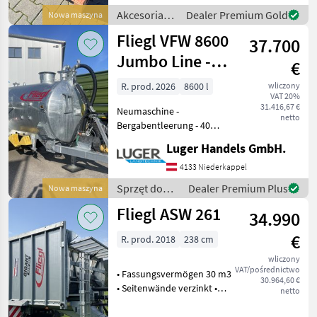
Scheinwerfe
Akcesoria
Dealer Premium Gold
Nowa maszyna
do
Fliegl VFW 8600
37.700
ciągników /
Fliegl
Jumbo Line -
€
Bergabentleerung
R. prod. 2026
8600 l
wliczony
VAT 20%
31.416,67 €
Neumaschine -
netto
Bergabentleerung - 40
km/h Ausführung mit COC -
Luger Handels GmbH.
hydraulischer
Glockenschieber -
4133 Niederkappel
Kompressor 8000 l Hertell -
Sprzęt do
Dealer Premium Plus
Nowa maszyna
Bereifung 710/50 R30, 5 -
nawożenia i
Fliegl ASW 261
Anbaukonso
34.990
nawadniania
/ Fliegl
€
R. prod. 2018
238 cm
wliczony
VAT/pośrednictwo
• Fassungsvermögen 30 m3
30.964,60 €
• Seitenwände verzinkt •
netto
Steigleiter • Häckslerklappe
hydraulisch • Tandem