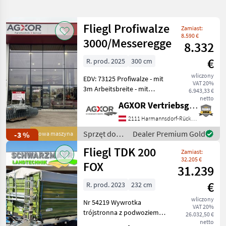
wyszukiwanie
Fliegl Profiwalze
Zamiast:
Kategoria
Kraj
Filtry
1
8.590 €
3000/Messeregge
8.332
Pokaż
€
R. prod. 2025
300 cm
AKTUALNA
Zresetuj
1.176
ŚCIEŻKA
wliczony
wyników
EDV: 73125 Profiwalze - mit
VAT 20%
Fliegl
3m Arbeitsbreite - mit
6.943,33 €
zweireihiger Sternwalze
netto
AGXOR Vertriebsgesellschaft Ost GmbH
WYBIERZ
selbstreinigend durch
KATEGORIĘ
ineinanderlaufende Ringe -
2111 Harmannsdorf-Rückersdorf
mit 57cm Ringdurchmesser
Sprzęt do
Dealer Premium Gold
-3 %
Nowa maszyna
technika rolnicza
945
- mit Sc
uprawy roli /
Fliegl TDK 200
Zamiast:
Fliegl
inne
98
32.205 €
FOX
31.239
sprzęt komunalny
67
€
R. prod. 2023
232 cm
wliczony
Nr 54219 Wywrotka
technika leśna
35
VAT 20%
trójstronna z podwoziem
26.032,50 €
tandemowym - z
netto