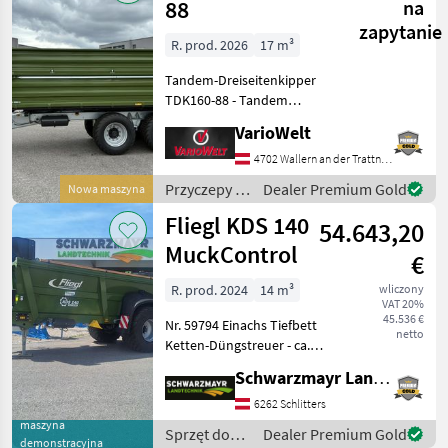
88
na
zapytanie
R. prod. 2026
17 m³
Tandem-Dreiseitenkipper
TDK160-88 - Tandem
Fahrgestell - zul.
VarioWelt
Gesamtgewicht 16000kg
(entspricht 14000kg
4702 Wallern an der Trattnach
Achslast zzgl. 2000kg
Przyczepy /
Dealer Premium Gold
Nowa maszyna
Stützlast) - Profi Rahmen
Fliegl
Fliegl KDS 140
verzinkt
54.643,20
MuckControl
€
R. prod. 2024
14 m³
wliczony
VAT 20%
45.536 €
Nr. 59794 Einachs Tiefbett
netto
Ketten-Düngstreuer - ca.
14m³ Ladevolumen -
Schwarzmayr Landtechnik GmbH - Schlitters
13.000kg zul
Gesamtgewicht (entspricht
6262 Schlitters
10000kg Achslast zzgl.
maszyna
Sprzęt do
Dealer Premium Gold
demonstracyjna
3000kg Stützlast) - hyd