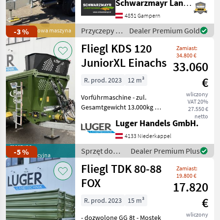
technika budowlana
31
Schwarzmayr Landtechnik GmbH - Gampern
podwoziem tandemowym -
o dopuszczalnej masie
4851 Gampern
MARKETPLACE
całkowitej 20 000 kg (co
Przyczepy /
Dealer Premium Gold
-3 %
Nowa maszyna
odpowiada obciążeniu osi
Fliegl
Oferty
Ogłoszenia
Fliegl KDS 120
18 000 kg p
Marketplace
Zamiast:
dealerów
drobne
34.800 €
JuniorXL Einachs
33.060
€
R. prod. 2023
12 m³
wliczony
Vorführmaschine - zul.
VAT 20%
Gesamtgewicht 13.000kg -
27.550 €
hydraul. gefederte
netto
Luger Handels GmbH.
Zugeinrichtung
Untenanhängung - 2-Kreis
4133 Niederkappel
Druckluft mit Handregelung
maszyna
Sprzęt do
Dealer Premium Plus
-5 %
demonstracyjna
- 30km/h COC-Papiere - B
nawożenia i
Fliegl TDK 80-88
Zamiast:
nawadniania
19.800 €
/ Fliegl
FOX
17.820
€
R. prod. 2023
15 m³
wliczony
- dozwolone GG 8t - Mostek