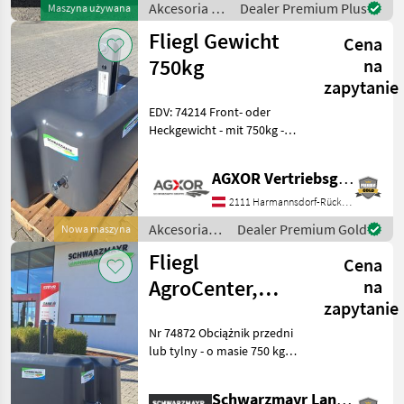
Akcesoria do
Dealer Premium Plus
Maszyna używana
Ładowacze c
ciągników /
Fliegl Gewicht
Cena
Fliegl
750kg
na
zapytanie
EDV: 74214 Front- oder
Heckgewicht - mit 750kg -
mit 3-Punktanbau - mit H x
B x T: 890(625) x 1150 x
AGXOR Vertriebsgesellschaft Ost GmbH
600mm - Durch die flache
Bauweise können die
2111 Harmannsdorf-Rückersdorf
Scheinwerf
Akcesoria
Dealer Premium Gold
Nowa maszyna
do
Fliegl
Cena
ciągników /
Fliegl
AgroCenter,
na
zapytanie
waga 750 kg
Nr 74872 Obciążnik przedni
lub tylny - o masie 750 kg -
z 3-punktowym
mocowaniem - o
Schwarzmayr Landtechnik GmbH - Gampern