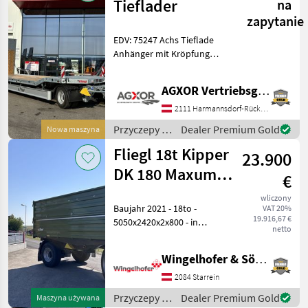
/ Fliegl
Tieflader
na
zapytanie
EDV: 75247 Achs Tieflade
Anhänger mit Kröpfung
Fahrgestell Tieflade
Anhänger Stahl
AGXOR Vertriebsgesellschaft Ost GmbH
Schweißkonstruktion
Drehschemel mit kräftigen
2111 Harmannsdorf-Rückersdorf
Kugeldrehkranz Heckabstüt
Przyczepy /
Dealer Premium Gold
Nowa maszyna
Fliegl
Fliegl 18t Kipper
23.900
DK 180 Maxum
€
Fox
wliczony
Baujahr 2021 - 18to -
VAT 20%
19.916,67 €
5050x2420x2x800 - in
netto
serienm. Ausführung - 1
Zylindersystem - Y-Deichsel
Wingelhofer & Söhne GmbH
- Unterbau grau -
Schmutzfänger - LED-
2084 Starrein
Beleuchtung - autom.
Przyczepy /
Dealer Premium Gold
Maszyna używana