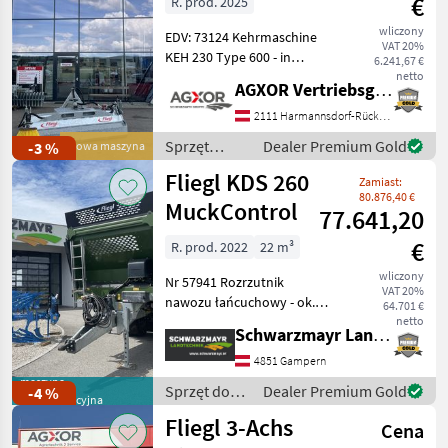
€
R. prod. 2025
wliczony
EDV: 73124 Kehrmaschine
VAT 20%
KEH 230 Type 600 - in
6.241,67 €
verzinkter Ausführung - mit
netto
AGXOR Vertriebsgesellschaft Ost GmbH
230cm Kehrbreite - mit
mechanischer
2111 Harmannsdorf-Rückersdorf
Schwenkeinrichtung nach
Sprzęt
Dealer Premium Gold
-3 %
Nowa maszyna
links und nach rechts -
komunalny /
Fliegl KDS 260
Zamiast:
Fliegl
80.876,40 €
MuckControl
77.641,20
€
R. prod. 2022
22 m³
wliczony
Nr 57941 Rozrzutnik
VAT 20%
nawozu łańcuchowy - ok.
64.701 €
22 m³ - podwozie
netto
Schwarzmayr Landtechnik GmbH - Gampern
tandemowe - dopuszczalna
masa całkowita 22 000 kg
4851 Gampern
(odpowiada obciążeniu osi
maszyna
Sprzęt do
Dealer Premium Gold
-4 %
demonstracyjna
18 000 kg plus obciążenie
nawożenia i
Fliegl 3-Achs
Cena
nawadniania