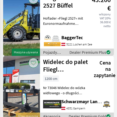
Fliegl
2527 Büffel
€
wliczony
Hoflader »Fliegl 2527« mit
VAT 20%
36.000 €
Euronormaufnahme
netto
Betriebsgewicht 2500kg
Hubkraft 1850kg Kipplast
BaggerTec
2000kg Abmessungen und
Geschwindigkeit: Hub Höhe:
5221 Lochen am See
2900mm Länge: 26
Pojazdy
Dealer Premium Plus
Maszyna używana
silnikowe
Widelec do palet
Cena
rolnicze /
Fliegl
Fliegl
na
zapytanie
AgroCenter Easy
1200 cm
1200
Nr 73046 Widelec do wózka
widłowego - o długości
zębów 1 200 mm - z
Schwarzmayr Landtechnik GmbH - Gampern
mocowaniem do zębów
widłowych wózka
4851 Gampern
widłowego FEM (wysokość
Akcesoria
Dealer Premium Gold
Nowa maszyna