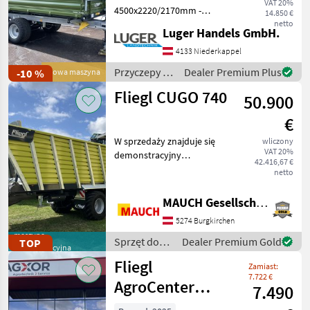
VAT 20%
4500x2220/2170mm -
14.850 €
Ścianka podstawowa
netto
Luger Handels GmbH.
500mm - pierwsza
konstrukcja 500mm - druga
4133 Niederkappel
konstrukcja 500mm tylko
Przyczepy /
Dealer Premium Plus
-10 %
Nowa maszyna
dla lekkich towarów -
Fliegl
Fliegl CUGO 740
Spręży
50.900
€
W sprzedaży znajduje się
wliczony
VAT 20%
demonstracyjny
42.416,67 €
przyczepowy rozdrabniacz
netto
Fliegl Cugo 640 z około 15
załadunkami: Wyposażenie:
MAUCH Gesellschaft m.b.H. & Co.KG
- dopuszczalna masa
5274 Burgkirchen
całkowita 22to - zawie
maszyna
Sprzęt do
Dealer Premium Gold
TOP
demonstracyjna
zbioru siana
Fliegl
Zamiast:
i paszowy /
7.722 €
Fliegl
AgroCenter
7.490
Kehrm. 600