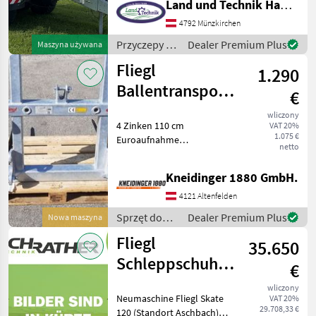
Land und Technik HandelsgesmbH
Fahrgestell •
4792 Münzkirchen
Druckluftbremse mit ALB
Regler • 40 km/h m
Przyczepy /
Dealer Premium Plus
Maszyna używana
Fliegl
Fliegl
1.290
Ballentransportdorn
€
4 fach
wliczony
4 Zinken 110 cm
VAT 20%
1.075 €
Euroaufnahme
netto
Dreipunktaufnahme
Rahmenerhöhung für
Kneidinger 1880 GmbH.
Quaderballen Sprzęt do
zbioru siana i paszowy
4121 Altenfelden
Transportery do bel
Sprzęt do
Dealer Premium Plus
Nowa maszyna
zbioru siana
Fliegl
35.650
i paszowy /
Fliegl
Schleppschuhverteiler
€
Skate 120
wliczony
Neumaschine Fliegl Skate
VAT 20%
29.708,33 €
120 (Standort Aschbach)