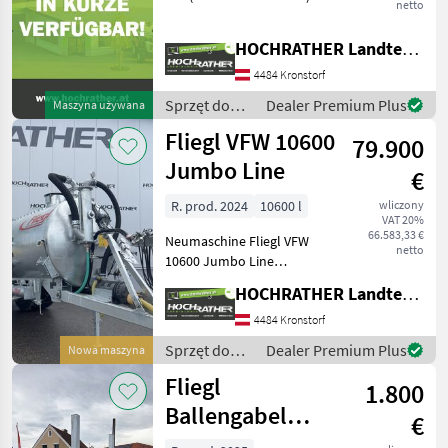
netto
Lagermaschinenabverkauf
Ausstattung: +Arbeitsbreite
HOCHRATHER Landtechnik GmbH
12 000 mm, hydraulisch
klappbar +Verteiler
4484 Kronstorf
vormontiert
Sprzęt do
Dealer Premium Plus
Maszyna używana
nawożenia i
Fliegl VFW 10600
79.900
nawadniania
/ Fliegl
Jumbo Line
€
R. prod. 2024
10600 l
wliczony
VAT 20%
66.583,33 €
Neumaschine Fliegl VFW
netto
10600 Jumbo Line
Ausstattung: + 1-Achs
HOCHRATHER Landtechnik GmbH
Fahrgestell + Gelenkwelle
mit einseitigem Weitwinkel
4484 Kronstorf
+ verstellbare Zugdeichsel
Sprzęt do
Dealer Premium Plus
Nowa maszyna
Untenanhängung mi
nawożenia i
Fliegl
1.800
nawadniania
/ Fliegl
Ballengabel
€
Hydraulisch