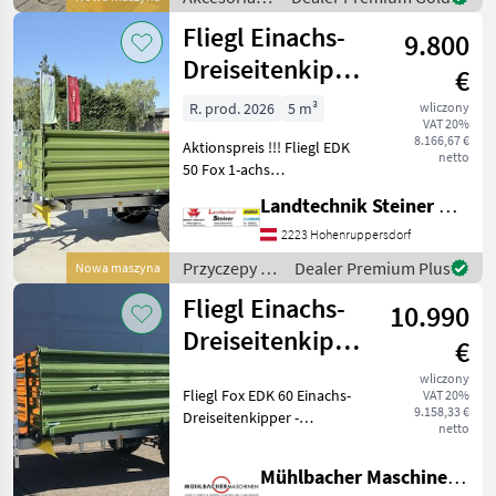
ok. 410 mm) - z zębami
do
Fliegl Einachs-
widłowymi:
9.800
ciągników /
Fliegl
Dreiseitenkipper
€
EDK 50 Fox
R. prod. 2026
5 m³
wliczony
VAT 20%
8.166,67 €
Aktionspreis !!! Fliegl EDK
netto
50 Fox 1-achs
Dreiseitenkipper, 25 km/h
Landtechnik Steiner GmbH
Typisierung,
Höchstzulässiges
2223 Hohenruppersdorf
Gesamtgewicht 5.500 kg,
Przyczepy /
Dealer Premium Plus
Nowa maszyna
Stützlast 1.000 kg,
Fliegl
Fliegl Einachs-
Anhängehöhe c
10.990
Dreiseitenkipper
€
EDK 60 Fox 4x2m
wliczony
Fliegl Fox EDK 60 Einachs-
VAT 20%
6to
9.158,33 €
Dreiseitenkipper -
netto
4000x2020mm Brückenmaß
innen - Grundbordwände
Mühlbacher Maschinen GmbH
500mm - Getreideauslauf -