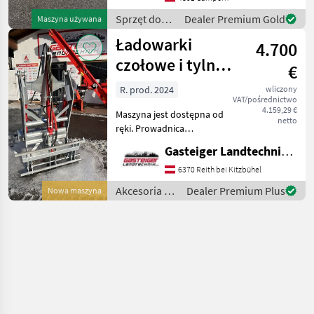
pojemność ładunkowa ok.
Sprzęt do
Dealer Premium Gold
Maszyna używana
14 m³ - dopuszczalna masa
nawożenia i
Ładowarki
cał
4.700
nawadniania
/ Fliegl
czołowe i tylne
€
Fliegl
R. prod. 2024
wliczony
VAT/pośrednictwo
4.159,29 €
Maszyna jest dostępna od
netto
ręki. Prowadnica
równoległa Uchwyt kat. 2
Gasteiger Landtechnik GmbH
Udźwig 1500 kg Wysokość
podnoszenia 3800 mm
6370 Reith bei Kitzbühel
Wymagane 2xDW Cylinder
Akcesoria do
Dealer Premium Plus
Nowa maszyna
podnoszący: Pojedyncze
ciągników /
działani
Fliegl