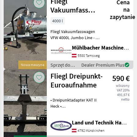
Fliegl
Cena
Vakuumfass
na
zapytanie
4000l Jumbo
4000 l
Line Güllefass
Fliegl Vakuumfasswagen
VFW 4000L Jumbo Line - 1-
Achs-Fahrgestell - zul.
Mühlbacher Maschinen GmbH
Gesamtgewicht 5.000kg
(entspricht 4.000kg Achslast
5580 Tamsweg
zzgl. 1.000kg Stützlast) -
Sprzęt do
Dealer Premium Plus
Nowa maszyna
verstellba
nawożenia i
Fliegl Dreipunkt-
590 €
nawadniania
/ Fliegl
Euroaufnahme
wliczony
VAT 20%
491,67 €
netto
• Dreipunktadapter KAT II
Heck •
Werkzeugverriegelung
ausklinkbar • verzinkte
Land und Technik HandelsgesmbH
Ausführung •
Euroaufnahme • Tragkraft
4792 Münzkirchen
3to Akcesoria do ciągników