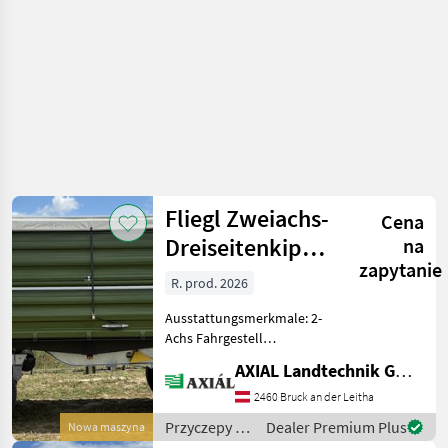
Fliegl Zweiachs-
Cena
Dreiseitenkipper
na
zapytanie
DK 180 MAXUM
R. prod. 2026
FO
Ausstattungsmerkmale: 2-
Achs Fahrgestell
Fahrgestellrahmen verzinkt
AXIAL Landtechnik GmbH
Schweißkonstruktion zul.
Gesamtgewicht 18000 kg Y-
2460 Bruck an der Leitha
Zugdeichsel mit DIN
Przyczepy /
Dealer Premium Plus
Nowa maszyna
Zugöse 40mm 2-Krei
Fliegl