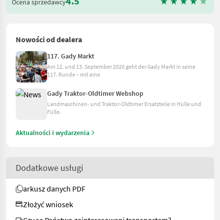
4.5
Ocena sprzedawcy
Nowości od dealera
117. Gady Markt
Am 12. und 13. September 2026 geht der Gady Markt in seine
117. Runde – mit eine
Gady Traktor-Oldtimer Webshop
Landmaschinen- und Traktor-Oldtimer Ersatzteile in Hülle und
Fülle.
Aktualności i wydarzenia
Dodatkowe usługi
arkusz danych PDF
Złożyć wniosek