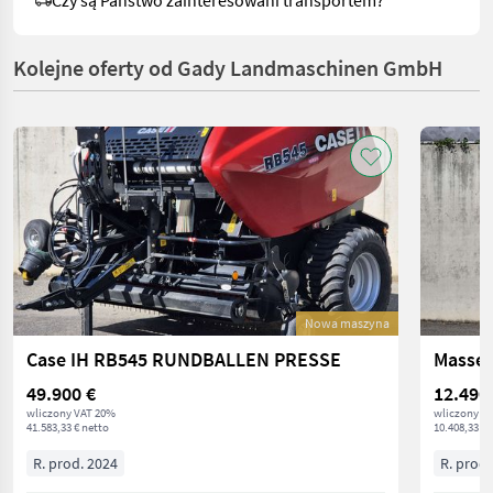
Czy są Państwo zainteresowani transportem?
Kolejne oferty od Gady Landmaschinen GmbH
Nowa maszyna
Case IH RB545 RUNDBALLEN PRESSE
Masse
49.900 €
12.490
wliczony VAT 20%
wliczony V
41.583,33 € netto
10.408,33 € 
R. prod. 2024
R. prod.