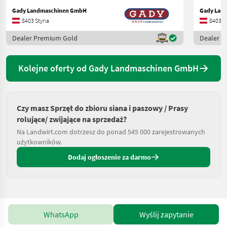
Gady Landmaschinen GmbH
Gady Lan
8403 Styria
8403 St
Dealer Premium Gold
Dealer 
Kolejne oferty od Gady Landmaschinen GmbH
Czy masz Sprzęt do zbioru siana i paszowy / Prasy
rolujące/ zwijające na sprzedaż?
Na Landwirt.com dotrzesz do ponad 545 000 zarejestrowanych
użytkowników.
Dodaj ogłoszenie za darmo
WhatsApp
Wyślij zapytanie