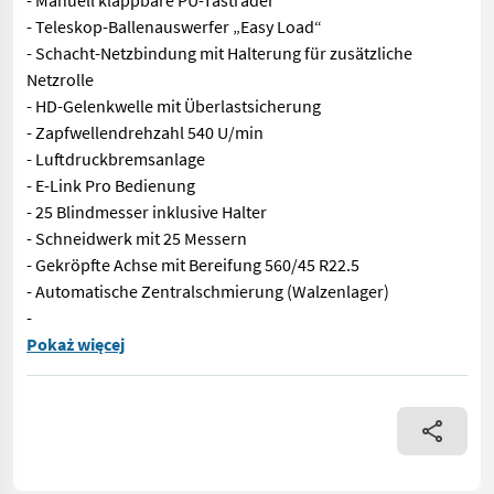
- Manuell klappbare PU-Tasträder
- Teleskop-Ballenauswerfer „Easy Load“
- Schacht-Netzbindung mit Halterung für zusätzliche
Netzrolle
- HD-Gelenkwelle mit Überlastsicherung
- Zapfwellendrehzahl 540 U/min
- Luftdruckbremsanlage
- E-Link Pro Bedienung
- 25 Blindmesser inklusive Halter
- Schneidwerk mit 25 Messern
- Gekröpfte Achse mit Bereifung 560/45 R22.5
- Automatische Zentralschmierung (Walzenlager)
-
Auf Lager! - HydroFlexControl Messerabsenkung - 2,25 m Pickup 
Pokaż więcej