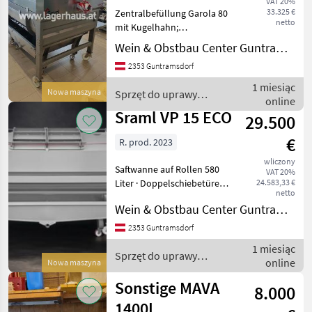
VAT 20%
33.325 €
Zentralbefüllung Garola 80
netto
mit Kugelhahn;
Reinigungsöffnung DN 100;
Wein & Obstbau Center Guntramsdorf
Integrierte Druckluft
2353 Guntramsdorf
(Becker Kompressor Modell
3.60) Gestellerhöhung (für
1 miesiąc
Nowa maszyna
Sprzęt do uprawy
Leseboxen unter Presse
online
winorośli / Sraml
Sraml VP 15 ECO
29.500
€
R. prod. 2023
wliczony
Saftwanne auf Rollen 580
VAT 20%
Liter · Doppelschiebetüren,
24.583,33 €
netto
Größe ca 880mm x 420mm ·
Wein & Obstbau Center Guntramsdorf
Reinigungsöffnung DN 80 ·
Zentral Befüllung mit
2353 Guntramsdorf
Kugelhahn NW 80 ·
1 miesiąc
Gestellerhöhung · Aut
Sprzęt do uprawy
online
Nowa maszyna
winorośli / Sraml
Sonstige MAVA
8.000
1400L