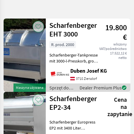
Uściślij
wyszukiwanie
Scharfenberger
19.800
Kategoria
Kraj
Filtry
3
EHT 3000
€
R. prod. 2000
wliczony
Pokaż 14
AKTUALNA
Zresetuj
VAT/pośrednictwo
ŚCIEŻKA
wyników
17.522,12 €
Scharfenberger-Tankpresse
netto
technika
mit 3000-l-Presskorb, große
rolnicza
Einfüllöffnungen mit
Duben Josef KG
Sprzet Do
verschiebbaren Türen,
Uprawy
vollautomatische
3710 Ziersdorf
Winorosli
Steuerung, Display seitlich,
Sprzęt do
Dealer Premium Plus
Maszyna używana
Prasy
Zentralbefüllungsansch
uprawy
Do
Scharfenberger
Cena
Wina
winorośli /
Scharfenberger
EP2-34
na
WYBIERZ
zapytanie
KATEGORIĘ
Scharfenberger Europress
Sonstige
3
EP2 mit 3400 Liter
Presskorbinhalt, Tank-