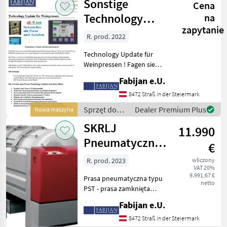
Sonstige
Cena
Technology
na
zapytanie
Update für
R. prod. 2022
Traubenpressen
Technology Update für
Weinpressen ! Fagen sie
nach wir machen ihnen
Fabijan e.U.
gerne ein Angebot. Sprzęt
do uprawy winorośli Prasy
8472 Straß in der Steiermark
do wina
Sprzęt do
Dealer Premium Plus
Nowa maszyna
uprawy
SKRLJ
11.990
winorośli /
Sonstige
Pneumatyczne
€
prasy do wina z
R. prod. 2023
wliczony
VAT 20%
pras
9.991,67 €
Prasa pneumatyczna typu
zbiornikowych
netto
PST - prasa zamknięta
5hl
System, bęben z perforacją i
Fabijan e.U.
elektropolerowane kanały
soku • Objętość nominalna
8472 Straß in der Steiermark