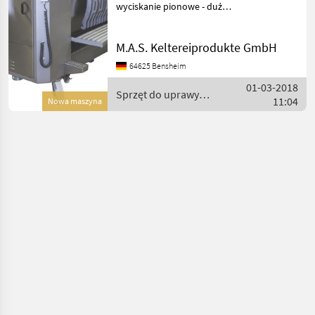
wyciskanie pionowe - duży
otwór pokrywy - elastyczna
kontrola - najłatwiejsze
M.A.S. Keltereiprodukte GmbH
czyszczenie - solidna
konstrukcja Sprzęt do
64625 Bensheim
uprawy wino
01-03-2018
Sprzęt do uprawy
11:04
Nowa maszyna
winorośli / Mythos