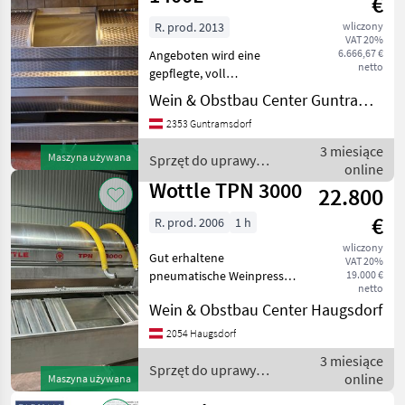
€
R. prod. 2013
wliczony
VAT 20%
6.666,67 €
Angeboten wird eine
netto
gepflegte, voll
funktionsfähige 1400 lt
Wein & Obstbau Center Guntramsdorf
pneumatische Weinpresse
2353 Guntramsdorf
Hersteller MAVA
(Slowenien) aus Edelstahl.
3 miesiące
Maszyna używana
Sprzęt do uprawy
Baujahr 2013 Ausstattung:
online
winorośli / Sonstige
Auf
Wottle TPN 3000
22.800
€
R. prod. 2006
1 h
wliczony
Gut erhaltene
VAT 20%
pneumatische Weinpresse
19.000 €
netto
3000 L - Gestellerhöhung -
Wein & Obstbau Center Haugsdorf
Laufsteg mit Treppe - mit
Saftwanne -
2054 Haugsdorf
Zentralbefüllung -
3 miesiące
vollautomat. digitale
Sprzęt do uprawy
online
Maszyna używana
Steuerung- - k
winorośli / Wottle