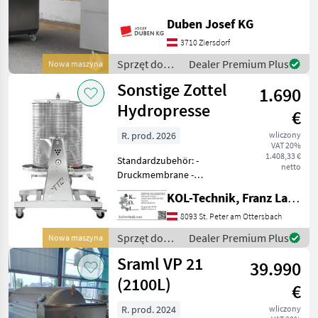
Presssystem,
Diemme
2
Duben Josef KG
Displaysteuerung mit
Touchscreen und 10-Zoll-
3710 Ziersdorf
SKRLJ
2
Monitor seitlich,
Sprzęt do
Dealer Premium Plus
Nowa maszyna
Funkfernbedienung, pneu
uprawy
Scharfenberger
2
Sonstige Zottel
1.690
winorośli /
Scharfenberger
Hydropresse
Sraml
2
€
R. prod. 2026
wliczony
Mythos
1
VAT 20%
1.408,33 €
Standardzubehör: -
netto
Pokaż
Druckmembrane -
wszystkie
Presssack - Spritzschutz
KOL-Technik, Franz Lampl-Küssner
8
Sonderzubehör: - Filtersack
für Trubfiltration
8093 St. Peter am Ottersbach
MARKETPLACE
Eigenschaften & Vorteile: -
Sprzęt do
Dealer Premium Plus
Nowa maszyna
Hohe Saftausbeute d
Oferty
Ogłoszenia
uprawy
Marketplace
Sraml VP 21
39.990
dealerów
drobne
winorośli /
Sonstige
(2100L)
€
R. prod. 2024
wliczony