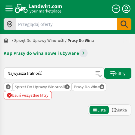
Przeglądaj oferty
/
Sprzęt Do Uprawy Winorośli
/
Prasy Do Wina
Kup Prasy do wina nowe i używane
Tak sortuje się na Landwirt.com
Filtry
x
x
x
Sprzet Do Uprawy Winorosli
Prasy Do Wina
x
Usuń wszystkie filtry
Lista
Siatka