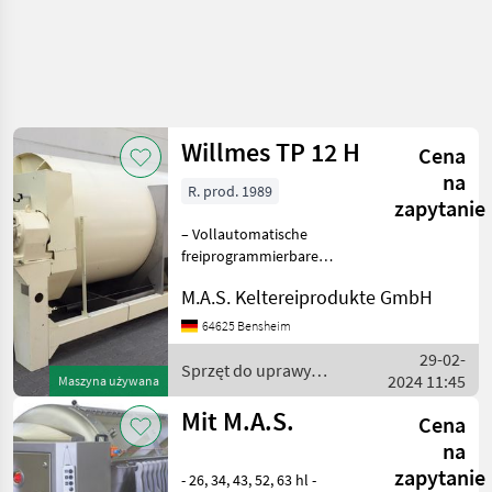
Willmes TP 12 H
Cena
na
R. prod. 1989
zapytanie
– Vollautomatische
freiprogrammierbare
elektronische SPS-
M.A.S. Keltereiprodukte GmbH
Steuerung mit
Pultbedienung (Siemens /
64625 Bensheim
MAS) – Trommel und
29-02-
Gestell in lackierter
Sprzęt do uprawy
2024 11:45
Maszyna używana
Ausführung – Saftkanäl
winorośli / Willmes
Mit M.A.S.
Cena
na
zapytanie
- 26, 34, 43, 52, 63 hl -