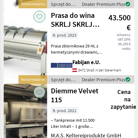
w hl: 5 • Sterowanie typu AE
Sprzęt do
Dealer Premium Plus
Nowa maszyna
• Nap
uprawy
Prasa do wina
43.500
winorośli /
SKRLJ
SKRLJ SKRLJ
€
2900lt
R. prod. 2023
wliczony
VAT 20%
36.250 €
Prasa zbiornikowa 29 HL z
netto
hermetycznymi drzwiami,
centralnym napełnianiem,
Fabijan e.U.
stałym zbiornikiem
zbiorczym i sterowaniem
8472 Straß in der Steiermark
pompy Sprzęt do uprawy
Sprzęt do
Dealer Premium Plus
Nowa maszyna
winorośli Prasy do wina
uprawy
Diemme Velvet
Cena
winorośli /
SKRLJ
115
na
zapytanie
R. prod. 2021
– Tankpresse mit 11.500
Liter Inhalt – 1 große
Deckelöffnung –
M.A.S. Keltereiprodukte GmbH