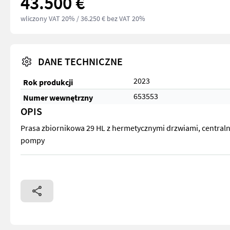
43.500 €
wliczony VAT 20%
/ 36.250 € bez VAT 20%
DANE TECHNICZNE
2023
Rok produkcji
653553
Numer wewnętrzny
OPIS
Prasa zbiornikowa 29 HL z hermetycznymi drzwiami, central
pompy
Prasa zbiornikowa 29 HL z hermetycznymi drzwiami, central