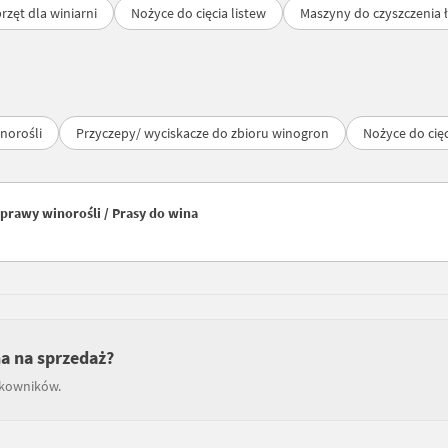
rzęt dla winiarni
Nożyce do cięcia listew
Maszyny do czyszczenia 
norośli
Przyczepy/ wyciskacze do zbioru winogron
Nożyce do cięc
prawy winorośli / Prasy do wina
na na sprzedaż?
tkowników.