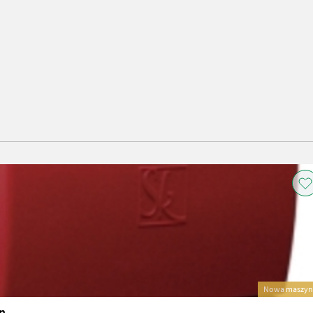
Nowa maszyn
n