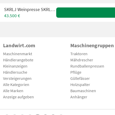
SKRLJ Weinpresse SKRLJ 2900lt
43.500 €
Landwirt.com
Maschinengruppen
Maschinenmarkt
Traktoren
Händlerangebote
Mähdrescher
Kleinanzeigen
Rundballenpressen
Händlersuche
Pflüge
Versteigerungen
Güllefässer
Alle Kategorien
Holzspalter
Alle Marken
Baumaschinen
Anzeige aufgeben
Anhänger