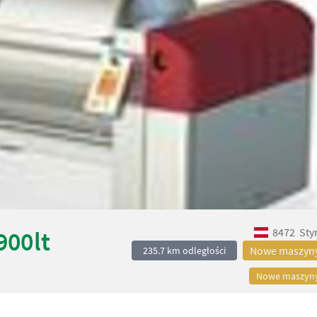
8472
Sty
900lt
Nowe maszyn
235.7 km odległości
Nowe maszyn