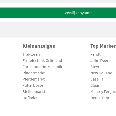
Wyślij zapytanie
Kleinanzeigen
Top Marke
Traktoren
Fendt
Erntetechnik Grünland
John Deere
Forst- und Holztechnik
Steyr
Rindermarkt
New Holland
Pferdemarkt
Case IH
Futterbörse
Claas
Stellenmarkt
Massey Fergu
Hofladen
Deutz-Fahr