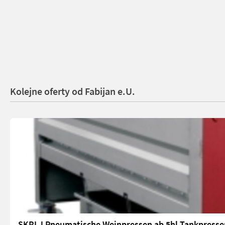
Kolejne oferty od Fabijan e.U.
SKRLJ Pneumatische Weinpressen ab 5hl Tankpresse