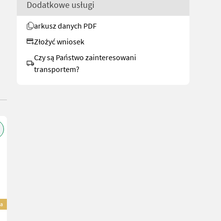
Dodatkowe usługi
arkusz danych PDF
Złożyć wniosek
Czy są Państwo zainteresowani
transportem?
a
Sonstige Technology Update für Traubenpressen