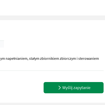
nym napełnianiem, stałym zbiornikiem zbiorczym i sterowaniem
nym napełnianiem, stałym zbiornikiem zbiorczym i sterowaniem p
Wyślij zapytanie