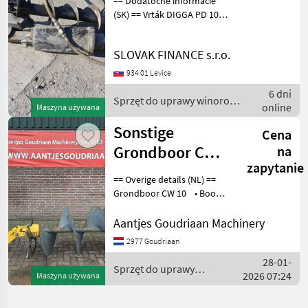
== Dodatočné informácie
(SK) == Vrták DIGGA PD 100
na traktorbager New
Holland Sprzęt do uprawy
SLOVAK FINANCE s.r.o.
winorośli Świdry glebowe
do uprawy winorośli
934 01 Levice
6 dni
Sprzęt do uprawy winorośli
online
Maszyna używana
/ Sonstige
Sonstige
Cena
Grondboor CW
na
zapytanie
05
== Overige details (NL) ==
Grondboor CW 10 • Boor
diameter 800 mm •
Boorlengte 1500mm Staat:
Aantjes Goudriaan Machinery
Gebruikt Sprzęt do uprawy
2977 Goudriaan
winoro
28-01-
Sprzęt do uprawy
2026 07:24
Maszyna używana
winorośli / Sonstige