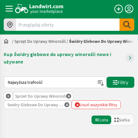
Przeglądaj oferty
/
Sprzęt Do Uprawy Winorośli
/
Świdry Glebowe Do Uprawy Winoroś
Kup Świdry glebowe do uprawy winorośli nowe i
używane
Tak sortuje się na Landwirt.com
Filtry
x
x
Sprzet Do Uprawy Winorosli
x
x
Swidry Glebowe Do Uprawy Winorosli
Usuń wszystkie filtry
Lista
Siatka