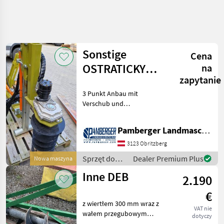
Uściślij
wyszukiwanie
Sonstige
Cena
Kategoria
Kraj
Filtry
3
OSTRATICKY
na
zapytanie
ERDBOHRER
Pokaż 5
AKTUALNA
3 Punkt Anbau mit
Zresetuj
NEU
ŚCIEŻKA
wyników
Verschub und
technika
Neigungsrahmen
rolnicza
Änderungen und Irrtümer
Pamberger Landmaschinentechnik GmbH
Sprzet Do
vorbehalten. Sprzęt do
Uprawy
uprawy winorośli Świdry
3123 Obritzberg
Winorosli
glebowe do uprawy
Sprzęt do
Dealer Premium Plus
Nowa maszyna
Swidry
winorośli
uprawy
Glebowe
Inne DEB
2.190
Do
winorośli /
Uprawy
Sonstige
€
Winorosli
z wiertłem 300 mm wraz z
VAT nie
WYBIERZ
wałem przegubowym
dotyczy
KATEGORIĘ
Sprzęt do uprawy winorośli