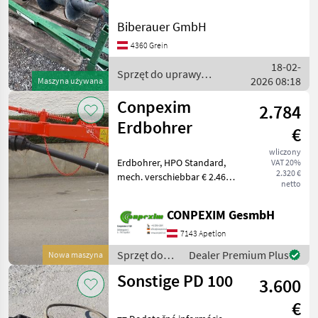
Świdry glebowe do uprawy
Sonstige
4
Biberauer GmbH
winorośli
4360 Grein
Conpexim
1
18-02-
Sprzęt do uprawy
2026 08:18
Maszyna używana
winorośli / Sonstige
MARKETPLACE
Conpexim
2.784
Oferty
Ogłoszenia
Erdbohrer
Marketplace
€
dealerów
drobne
wliczony
Erdbohrer, HPO Standard,
VAT 20%
2.320 €
mech. verschiebbar € 2.460
netto
HPOH mit Hydr.
Seitenverschub € 2.784
CONPEXIM GesmbH
HPOIH mit Vor-
7143 Apetlon
Sprzęt do
Dealer Premium Plus
Nowa maszyna
uprawy
Sonstige PD 100
3.600
winorośli /
Conpexim
€