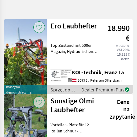
Uściślij
wyszukiwanie
Ero Laubhefter
18.990
Kategoria
Kraj
Filtry
3
€
Top Zustand mit 500er
wliczony
Pokaż 2
AKTUALNA
Zresetuj
VAT 20%
Magazin, Hydraulischen
ŚCIEŻKA
wyników
15.825 €
Antrieb der Schnecken,
netto
technika
Absetzfahrwerk, Alle ERO-
rolnicza
Laubhefter verfügen über
KOL-Technik, Franz Lampl-Küssner
Sprzet Do
eine serienmäßige
Uprawy
8093 St. Peter am Ottersbach
Anfahrsicherung. Sie be
Winorosli
maszyna
Sprzęt do
Dealer Premium Plus
Szyjarka
demonstracyjna
uprawy
Do Lisci
Sonstige Olmi
Cena
winorośli /
Ero
Laubhefter
WYBIERZ
na
KATEGORIĘ
zapytanie
Vorteile: - Platz für 12
Ero
1
Rollen Schnur -
Kurztriebbänder -