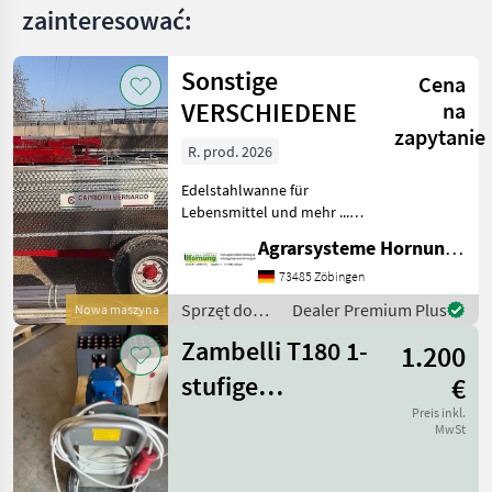
zainteresować:
Sonstige
Cena
VERSCHIEDENE
na
zapytanie
R. prod. 2026
Edelstahlwanne für
Lebensmittel und mehr ...
Einachser / Tandem /
Agrarsysteme Hornung GmbH & Co. KG
Tridem Zweiachser mit
Drehschemel Sagen Sie uns
73485 Zöbingen
was Sie möchten Größe /
Sprzęt do
Dealer Premium Plus
Nowa maszyna
Breifung / Zubehör, dann
uprawy
be
Zambelli T180 1-
1.200
winorośli /
Sonstige
stufige
€
Impellerpumpe
Preis inkl.
MwSt