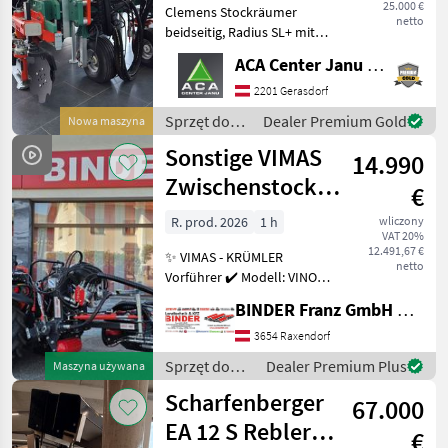
25.000 €
Clemens Stockräumer
netto
beidseitig, Radius SL+ mit
Zinkenkreisel, SB 2
ACA Center Janu GmbH
Geräteträger, Aushub
hydraulisch Links und
2201 Gerasdorf
Rechts, Arbeitsbreite 2400 -
Sprzęt do
Dealer Premium Gold
Nowa maszyna
3400 mm, inkl. Ventilblock
uprawy
Sonstige VIMAS
14.990
winorośli /
Clemens
Zwischenstock-
€
KRÜMLER
R. prod. 2026
1 h
wliczony
VAT 20%
12.491,67 €
✨ VIMAS - KRÜMLER
netto
Vorführer ✔️ Modell: VINO -
Version HeavyDuty ✔️ in
BINDER Franz GmbH & CoKG
serienmäßiger Ausführung
✔️ Heckanbau - einseitig ✔️
3654 Raxendorf
Hohe
Sprzęt do
Dealer Premium Plus
Maszyna używana
Arbeitsgeschwindigkeit bis
uprawy
Scharfenberger
zu 5, 5
67.000
winorośli /
Sonstige
EA 12 S Rebler +
€