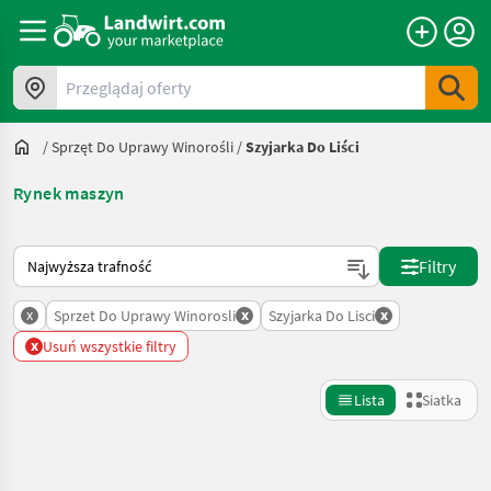
Przeglądaj oferty
/
Sprzęt Do Uprawy Winorośli
/
Szyjarka Do Liści
Rynek maszyn
Tak sortuje się na Landwirt.com
Filtry
x
x
x
Sprzet Do Uprawy Winorosli
Szyjarka Do Lisci
x
Usuń wszystkie filtry
Lista
Siatka