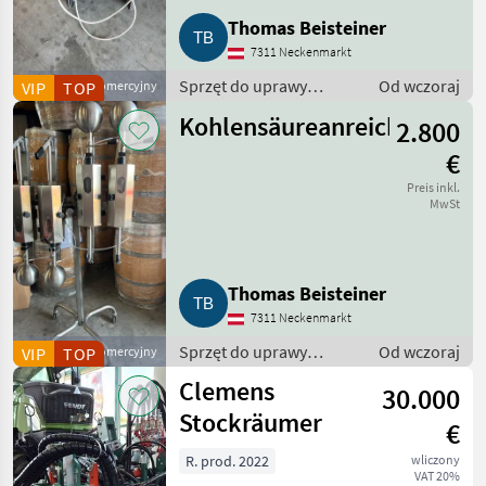
Thomas Beisteiner
7311 Neckenmarkt
Sprzęt do uprawy
Od wczoraj
VIP
Dostawca komercyjny
TOP
winorośli / Sprzęt dla
Kohlensäureanreicherungsg
2.800
winiarni
€
Preis inkl.
MwSt
Thomas Beisteiner
7311 Neckenmarkt
Sprzęt do uprawy
Od wczoraj
VIP
Dostawca komercyjny
TOP
winorośli / Sprzęt dla
Clemens
30.000
winiarni
Stockräumer
€
R. prod. 2022
wliczony
VAT 20%