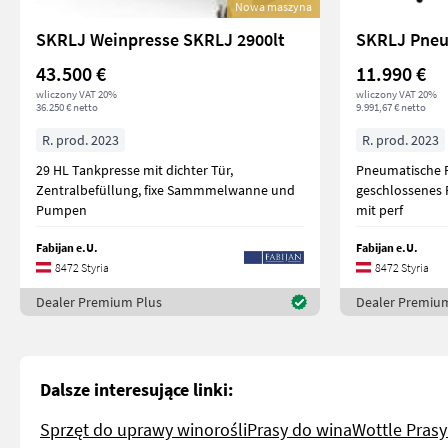
Nowa maszyna
SKRLJ Weinpresse SKRLJ 2900lt
43.500 €
11.990 €
wliczony VAT 20%
wliczony VAT 20%
36.250 € netto
9.991,67 € netto
R. prod. 2023
R. prod. 2023
29 HL Tankpresse mit dichter Tür,
Pneumatische P
Zentralbefüllung, fixe Sammmelwanne und
geschlossenes 
Pumpen
mit perf
Fabijan e.U.
Fabijan e.U.
8472 Styria
8472 Styria
Dealer Premium Plus
Dealer Premiu
Dalsze interesujące linki:
Sprzęt do uprawy winorośli
Prasy do wina
Wottle Prasy