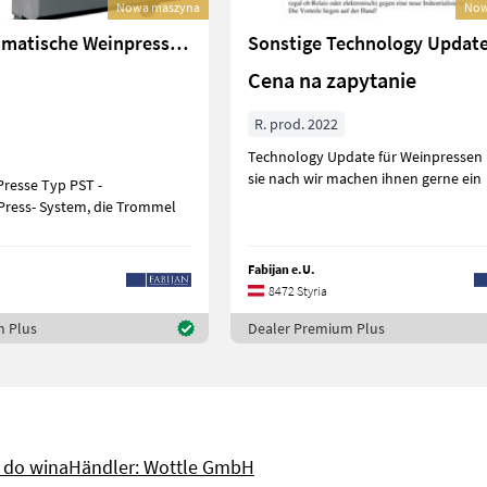
Nowa maszyna
Now
SKRLJ Pneumatische Weinpressen ab 5hl Tankpressen
Cena na zapytanie
R. prod. 2022
Technology Update für Weinpressen ! Fag
sie nach wir machen ihnen gerne ein
resse Typ PST -
Press- System, die Trommel
Fabijan e.U.
8472 Styria
m Plus
Dealer Premium Plus
 do wina
Händler: Wottle GmbH