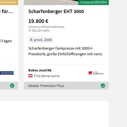
a maszyna
Maszyna używana
Sonstige Technology Update für Traubenpressen
Scharfenberger EHT 3000
19.800 €
wliczony VAT/pośrednictwo
17.522,12 € netto
R. prod. 2000
en
Scharfenberger-Tankpresse mit 3000-l-
Presskorb, große Einfüllöffnungen mit versc
Duben Josef KG
3710 Górna Austria
Dealer Premium Plus