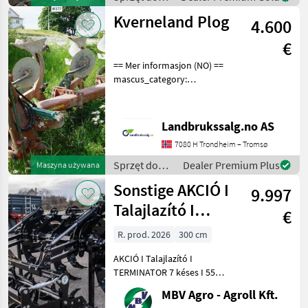
uprawy roli /
Kverneland Plog
4.600
Corma
€
== Mer informasjon (NO) ==
mascus_category:
tillageequipment Please
provide reference number
upon request: 377 See
Landbrukssalg.no AS
en.landbrukssalg.no/377
7080 H Trondheim – Tromsø
for more images Descrip
Sprzęt do
Dealer Premium Plus
Maszyna używana
uprawy roli /
Sonstige AKCIÓ I
9.997
Kverneland
Talajlazító I
€
TERMINATOR 7
R. prod. 2026
300 cm
késes I 55 cm
AKCIÓ I Talajlazító I
TERMINATOR 7 késes I 55
cm mélység I 3 m I -500.000
MBV Agro - Agroll Kft.
Ft AKCIÓ a készlet erejéig!