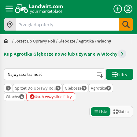
Przeglądaj oferty
/
Sprzęt Do Uprawy Roli
/
Głębosze
/
Agrotika
/
Wlochy
Kup Agrotika Głębosze nowe lub używane w Włochy
Tak sortuje się na Landwirt.com
Filtry
x
x
x
x
Sprzet Do Uprawy Roli
Glebosze
Agrotika
x
x
Wlochy
Usuń wszystkie filtry
Lista
Siatka