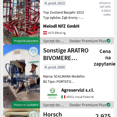
R. prod. 2013
wliczony
VAT 20%
9.500 €
Top Zustand Baujahr 2013
netto
Typ zębów: Ząb brony –
sprężynowy, System
Meindl NFZ GmbH
oświetlenia, Składanie
hydrauliczne Sprzęt do
4070 Eferding
uprawy roli Kultywatory
Sprzęt do
Dealer Premium Plus
Maszyna używana
uprawy roli /
Sonstige ARATRO
Cena
Kongskilde
BIVOMERE
na
zapytanie
SCALMANA B2
R. prod. 2000
Marca: SCALMANA Modello:
B2 Tipo: PORTATO
Spostamento: IDRAULICO
Agroservizi s.r.l.
Ruota: DI PROFONDITÀ
Versoi: FERRO Corpi: 2
45031 Arquà Polesine
Condizioni: DISCRETE
Sprzęt do
Dealer Premium Plus
Maszyna używana
Sprzęt do uprawy roli Pługi
uprawy roli /
Horsch
2.975
Sonstige