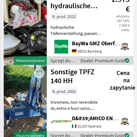
hydraulische
€
Tiefenverstellung
R. prod. 2023
wliczony
VAT 19%
2.500 €
hydraulische
netto
Tiefenverstellung, passend
zu Horsch Joker 5 CT,
BayWa GMZ Oberfranken
Baujahr 2023Diese
Maschine wird auf www.ab-
96052 Bamberg
auction.com versteigert.
Sprzęt do
Dealer Premium Gold
Maszyna używana
Sprzęt do uprawy roli Inny
uprawy roli /
Sonstige TPFZ
sprzęt do
Cena
Horsch
140 HH
na
zapytanie
R. prod. 2003
trivomere, non reversibile
dx, entro e fuori solco,
ruota di profondità,
D&#39;AMICO ENGLES SRL
avanvomeri a disco, peso:
13, 60 qli, anno: 2003 Sprzęt
62100 Macerata
do uprawy roli Pługi
Sprzęt do
Dealer Premium Gold
Maszyna używana