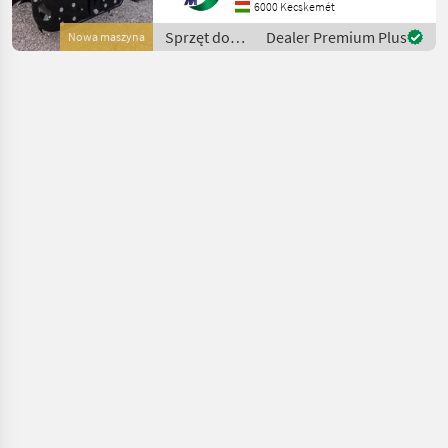
Vegye meg TERMINATOR
6000 Kecskemét
Medium 7 talajlazítóját
Sprzęt do
Dealer Premium Plus
Nowa maszyna
most 500.000 Ft k
uprawy roli /
Sonstige