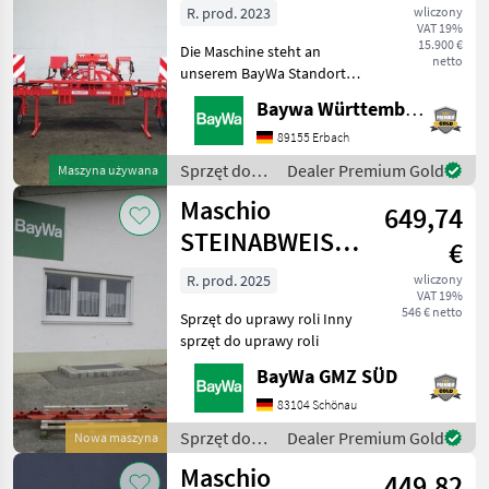
GASPARDO
Oferty
Ogłoszenia
R. prod. 2023
wliczony
Marketplace
dealerów
drobne
VAT 19%
VERSCHIE
15.900 €
Die Maschine steht an
netto
unserem BayWa Standort in
DE-89155 Erbach.Gerne
Baywa Württemberg
steht Ihnen Herr Straub
unter Tel.: 07305 173 52 für
89155 Erbach
Ihre Anfrage zur
Sprzęt do
Dealer Premium Gold
Maszyna używana
Verfügung!Maschio Intelli
uprawy roli /
Maschio
649,74
Maschio
STEINABWEISER
€
# 292
R. prod. 2025
wliczony
VAT 19%
546 € netto
Sprzęt do uprawy roli Inny
sprzęt do uprawy roli
BayWa GMZ SÜD
83104 Schönau
Sprzęt do
Dealer Premium Gold
Nowa maszyna
uprawy roli /
Maschio
449,82
Maschio