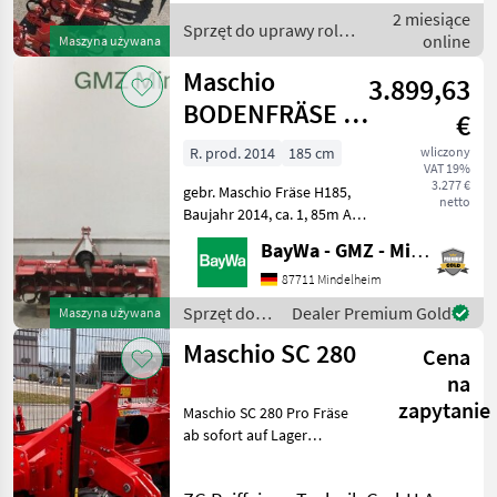
verlängerter
2 miesiące
Unterlenkeraufnahme -
Sprzęt do uprawy roli /
online
Maszyna używana
Paar gezackte Sch
Maschio
Maschio
3.899,63
BODENFRÄSE H-
€
185
R. prod. 2014
185 cm
wliczony
VAT 19%
3.277 €
gebr. Maschio Fräse H185,
netto
Baujahr 2014, ca. 1, 85m AB,
robuster Rahmen,
BayWa - GMZ - Mindelheim
Tiefenverstellung über
seitliche
87711 Mindelheim
Zahnstangenkufen, max.
Sprzęt do
Dealer Premium Gold
Maszyna używana
Arbeitstiefe 22cm,
uprawy roli /
Maschio SC 280
Rückblech über federneinz
Cena
Maschio
na
zapytanie
Maschio SC 280 Pro Fräse
ab sofort auf Lager
verfügbar Arbeitsbreite 2,
85 m, für Schlepper bis 170