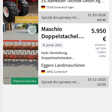
ZG Raiffeisen Technik GmbH Agrartechnik Donaueschingen
PS, Transportbreite 2, 98m,
Ölbad-Wechselgetriebe für
78166 Donaueschingen
Zapfwellend
31-03-2026
Sprzęt do uprawy roli /
04:40
Nowa maszyna
Maschio
Maschio
5.950
Doppelstachelwalze
€
345 3m
R. prod. 2021
wliczony
VAT 19%
5.000 €
Hydr. Verstellung,
netto
Doppelstachelwalze
passend zu Maschio Artiglio
Eggers Landmaschinen
und Attila mit 3m
29562 Suhlendorf
Arbeitsbreite / Zustand:
Wenig gelaufen Sprzęt do
25-11-2025
Maszyna używana
Sprzęt do uprawy roli /
uprawy roli Inny sprzęt do
10:00
Maschio
upr