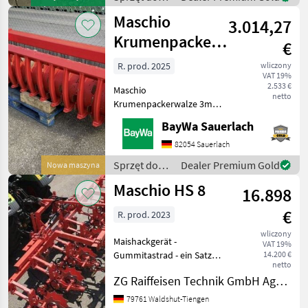
über WhatsApp erreichbar:
uprawy roli /
Maschio
0049
3.014,27
Maschio
Krumenpackerwalze
€
3m zu DM/DC
R. prod. 2025
wliczony
VAT 19%
2.533 €
Maschio
netto
Krumenpackerwalze 3m
Arbeitsbreite passend zu
BayWa Sauerlach
Maschio DM/DC (3m
Kreiselegge) Sprzęt do
82054 Sauerlach
uprawy roli Inny sprzęt do
Sprzęt do
Dealer Premium Gold
Nowa maszyna
uprawy roli
uprawy roli /
Maschio HS 8
16.898
Maschio
€
R. prod. 2023
wliczony
Maishackgerät -
VAT 19%
Gummitastrad - ein Satz
14.200 €
netto
starre Stützräder (2 Stück) -
ZG Raiffeisen Technik GmbH Agrartechnik Tiengen
Frontanbau bock HS mit
Kompaktrahmen - mit
79761 Waldshut-Tiengen