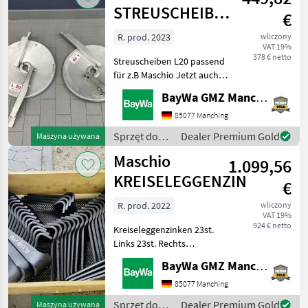
STREUSCHEIBEN
€
L20
R. prod. 2023
wliczony
VAT 19%
378 € netto
Streuscheiben L20 passend
für z.B Maschio Jetzt auch
über WhatsApp erreichbar:
BayWa GMZ Manching
0049 151 16 17 47 63 Sprzęt
do uprawy roli Inny sprzęt
85077 Manching
do uprawy roli
Sprzęt do
Dealer Premium Gold
Maszyna używana
uprawy roli /
Maschio
1.099,56
Maschio
KREISELEGGENZINKEN
€
R. prod. 2022
wliczony
VAT 19%
924 € netto
Kreiseleggenzinken 23st.
Links 23st. Rechts
Vergleichsnummer
BayWa GMZ Manching
M36100211 ( 23st. )
M36100210 ( 23st. ) passend
85077 Manching
für z.B Aquila Jetzt auch
Sprzęt do
Dealer Premium Gold
Maszyna używana