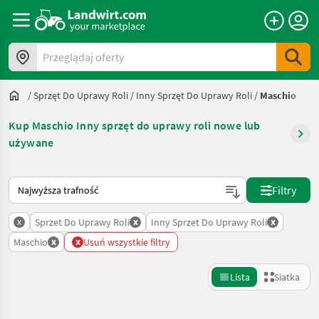
Przeglądaj oferty
/
Sprzęt Do Uprawy Roli
/
Inny Sprzęt Do Uprawy Roli
/
Maschio
Kup Maschio Inny sprzęt do uprawy roli nowe lub
używane
Tak sortuje się na Landwirt.com
Filtry
x
x
x
Sprzet Do Uprawy Roli
Inny Sprzet Do Uprawy Roli
x
x
Maschio
Usuń wszystkie filtry
Lista
Siatka