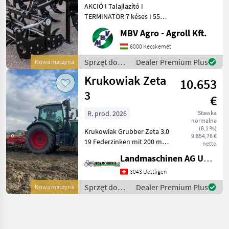
AKCIÓ I Talajlazító I
TERMINATOR 7 késes I 55
cm mélység I 3 m I -500.000
MBV Agro - Agroll Kft.
Ft AKCIÓ a készlet erejéig!
Vegye meg TERMINATOR
6000 Kecskemét
Medium 7 talajlazítóját
Sprzęt do
Dealer Premium Plus
Nowa maszyna
most 500.000 Ft k
uprawy roli /
Krukowiak Zeta
10.653
Sonstige
3
€
R. prod. 2026
Stawka
normalna
(8,1 %)
Krukowiak Grubber Zeta 3.0
9.854,76 €
19 Federzinken mit 200 mm
netto
Gänsefussscharen, 20%
Landmaschinen AG Uettligen
Überschnitt Ausgerüstet
mit Rohrstabwalze und
3043 Uettligen
Nachstriegel, Warntafeln
Sprzęt do
Dealer Premium Plus
Nowa maszyna
und Beleuchtungsa
uprawy roli /
Krukowiak