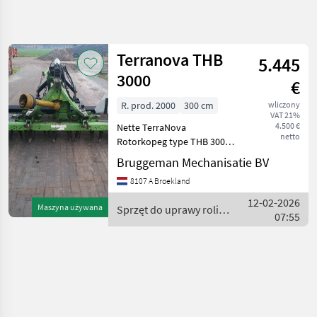
Uściślij
wyszukiwanie
Terranova THB
5.445
Kategoria
Kraj
Filtry
4
3000
€
R. prod. 2000
300 cm
wliczony
Pokaż 1
AKTUALNA
Zresetuj
VAT 21%
ŚCIEŻKA
wyników
4.500 €
Nette TerraNova
netto
technika
Rotorkopeg type THB 3000
rolnicza
bouwjaar 2000 Hef +
Bruggeman Mechanisatie BV
packerwals machine
Sprzet
8107 A Broekland
Do
nummer 83194 Sprzęt do
Uprawy
uprawy roli Glebogryzarki
12-02-2026
Roli
Maszyna używana
Sprzęt do uprawy roli /
07:55
Terranova
Glebogryzarki
Terranova
WYBIERZ
KATEGORIĘ
Terranova