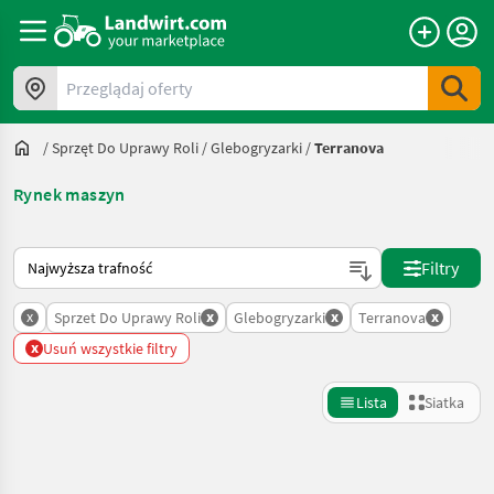
Przeglądaj oferty
/
Sprzęt Do Uprawy Roli
/
Glebogryzarki
/
Terranova
Rynek maszyn
Tak sortuje się na Landwirt.com
Filtry
x
x
x
x
Sprzet Do Uprawy Roli
Glebogryzarki
Terranova
x
Usuń wszystkie filtry
Lista
Siatka