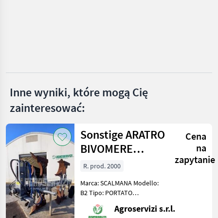
Howard
Maschio
Celli
Kuhn
Inne wyniki, które mogą Cię
zainteresować:
Vigolo
Pokaż
Sonstige ARATRO
wszystkie
Cena
42
BIVOMERE
na
zapytanie
SCALMANA B2
MARKETPLACE
R. prod. 2000
Oferty
Ogłoszenia
Marca: SCALMANA Modello:
Marketplace
dealerów
drobne
B2 Tipo: PORTATO
Spostamento: IDRAULICO
Agroservizi s.r.l.
Ruota: DI PROFONDITÀ