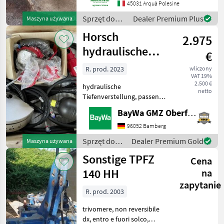
Versoi: FERRO Corpi: 2
45031 Arquà Polesine
Condizioni: DISCRETE
Sprzęt do
Dealer Premium Plus
Maszyna używana
Sprzęt do uprawy roli Pługi
uprawy roli /
Horsch
2.975
Sonstige
hydraulische
€
Tiefenverstellung
R. prod. 2023
wliczony
VAT 19%
2.500 €
hydraulische
netto
Tiefenverstellung, passend
zu Horsch Joker 5 CT,
BayWa GMZ Oberfranken
Baujahr 2023Diese
Maschine wird auf www.ab-
96052 Bamberg
auction.com versteigert.
Sprzęt do
Dealer Premium Gold
Maszyna używana
Sprzęt do uprawy roli Inny
uprawy roli /
Sonstige TPFZ
sprzęt do
Cena
Horsch
140 HH
na
zapytanie
R. prod. 2003
trivomere, non reversibile
dx, entro e fuori solco,