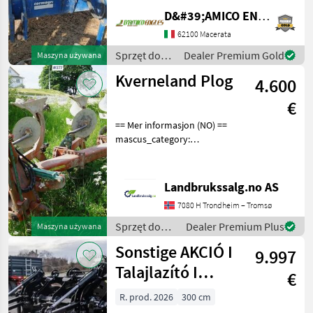
ruota di profondità,
D&#39;AMICO ENGLES SRL
avanvomeri a disco, peso:
13, 60 qli, anno: 2003 Sprzęt
62100 Macerata
do uprawy roli Pługi
Sprzęt do
Dealer Premium Gold
Maszyna używana
uprawy roli /
Kverneland Plog
4.600
Corma
€
== Mer informasjon (NO) ==
mascus_category:
tillageequipment Please
provide reference number
upon request: 377 See
Landbrukssalg.no AS
en.landbrukssalg.no/377
7080 H Trondheim – Tromsø
for more images Descrip
Sprzęt do
Dealer Premium Plus
Maszyna używana
uprawy roli /
Sonstige AKCIÓ I
9.997
Kverneland
Talajlazító I
€
TERMINATOR 7
R. prod. 2026
300 cm
késes I 55 cm