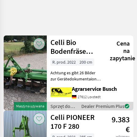
Celli Bio
Cena
Bodenfräse
na
zapytanie
Keine Maschio
R. prod. 2022
200 cm
Bodenfräse 2
Achtung es gibt 26 Bilder
zur Gerätedokumentaion
!!!!!!!!!!!!!!!!!!!!!!!!!!!!!!!!!!!!!!!!!!!Bitte
Agrarservice Busch
Tex
27612 Loxstedt
Sprzęt do
Dealer Premium Plus
Maszyna używana
uprawy roli /
Celli PIONEER
9.383
Celli
170 F 280
€
wliczony