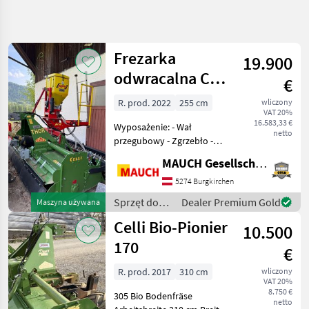
Uściślij
wyszukiwanie
Frezarka
19.900
Kategoria
Kraj
Filtry
4
odwracalna Celli
€
THOR 255 + APV
R. prod. 2022
255 cm
wliczony
Pokaż 16
AKTUALNA
Zresetuj
VAT 20%
MDP 100 M1
ŚCIEŻKA
wyników
16.583,33 €
Wyposażenie: - Wał
netto
technika
przegubowy - Zgrzebło -
rolnicza
Walec zębaty - Moduł
MAUCH Gesellschaft m.b.H. & Co.KG
Sprzet
sterujący 5.2 do APV -
Do
Sprzedaż prywatna! - W
5274 Burgkirchen
Uprawy
razie pytań chętnie służę
Roli
Sprzęt do
Dealer Premium Gold
Maszyna używana
pomocą. Aby móc poświęci
uprawy roli /
Glebogryzarki
Celli Bio-Pionier
10.500
Celli
Celli
170
€
WYBIERZ
R. prod. 2017
310 cm
wliczony
KATEGORIĘ
VAT 20%
8.750 €
305 Bio Bodenfräse
netto
Celli