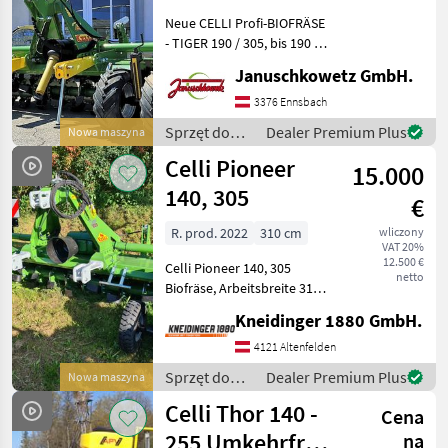
Neue CELLI Profi-BIOFRÄSE
- TIGER 190 / 305, bis 190 PS
Max. Leistung, Arbeitsbreite
Januschkowetz GmbH.
310 cm, (Außenbreite der
Maschine 330 cm) - max. 190
3376 Ennsbach
PS Schlepperleistung
Sprzęt do
Dealer Premium Plus
Nowa maszyna
uprawy roli /
Celli Pioneer
15.000
Celli
140, 305
€
R. prod. 2022
310 cm
wliczony
VAT 20%
12.500 €
Celli Pioneer 140, 305
netto
Biofräse, Arbeitsbreite 310
cm, (Breite der Maschine
Kneidinger 1880 GmbH.
330 cm) (BJ.2023) - max. 140
PS Schlepperleistung, -
4121 Altenfelden
Schnelläufergetriebe
Sprzęt do
Dealer Premium Plus
Nowa maszyna
Zapfwelleng
uprawy roli /
Celli Thor 140 -
Cena
Celli
255 Umkehrfräse
na