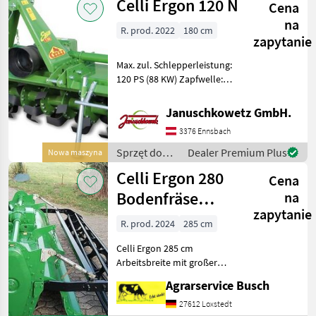
Celli Ergon 120 N
Cena
Celli
na
R. prod. 2022
180 cm
zapytanie
Max. zul. Schlepperleistung:
120 PS (88 KW) Zapfwelle:
540 U/min mit 4-Stufen-
Getriebe (bis Mod. 180) Nr.
Januschkowetz GmbH.
Zähne: 16-19 = 218 U/min;
3376 Ennsbach
15-20 = 245 U/min 20-15 =
138 U/
Sprzęt do
Dealer Premium Plus
Nowa maszyna
uprawy roli /
Celli Ergon 280
Cena
Celli
Bodenfräse
na
zapytanie
Keine Maschio
R. prod. 2024
285 cm
285 cm
Celli Ergon 285 cm
Arbeitsbreite mit großer
Pakerwalze Baujahr laut
Agrarservice Busch
Typenschild 2014 !!!!!!Bitte
gesamtenText sorgfältig
27612 Loxstedt