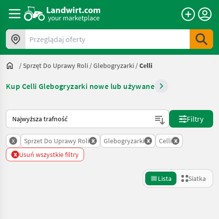
Przeglądaj oferty
/
Sprzęt Do Uprawy Roli
/
Glebogryzarki
/
Celli
Kup Celli Glebogryzarki nowe lub używane
Tak sortuje się na Landwirt.com
Filtry
x
x
x
x
Sprzet Do Uprawy Roli
Glebogryzarki
Celli
x
Usuń wszystkie filtry
Lista
Siatka