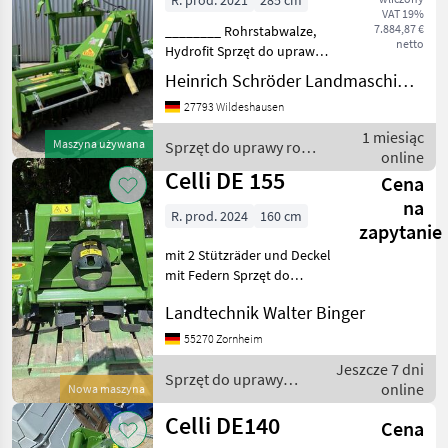
R. prod. 2021
285 cm
VAT 19%
7.884,87 €
________ Rohrstabwalze,
netto
Hydrofit Sprzęt do uprawy
roli Glebogryzarki
Heinrich Schröder Landmaschinen KG Wildeshausen
27793 Wildeshausen
1 miesiąc
Maszyna używana
Sprzęt do uprawy roli
online
/ Celli
Celli DE 155
Cena
na
R. prod. 2024
160 cm
zapytanie
mit 2 Stützräder und Deckel
mit Federn Sprzęt do
uprawy roli Glebogryzarki
Landtechnik Walter Binger
55270 Zornheim
Jeszcze 7 dni
Sprzęt do uprawy
online
Nowa maszyna
roli / Celli
Celli DE140
Cena