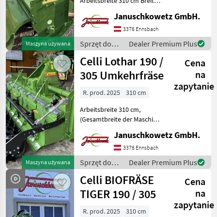
Arbeitsbreite 310 cm Breite
der Maschine 330 cm max.
Januschkowetz GmbH.
Howard
170 PS Schlepperleistung,
Zapfwellengeschwindigkeit
3376 Ennsbach
1000 U/min,
Maschio
Sprzęt do
Dealer Premium Plus
Maszyna używana
Rotorumdrehungen 318 U
uprawy roli /
Celli Lothar 190 /
Cena
Kuhn
Celli
305 Umkehrfräse
na
Vigolo
zapytanie
R. prod. 2025
310 cm
Breviagri
Arbeitsbreite 310 cm,
(Gesamtbreite der Maschine
Pokaż
330 cm) - max. ca. 200 PS
wszystkie
Januschkowetz GmbH.
Schlepperleistung, -
43
Zapfwellengeschwindigkeit
3376 Ennsbach
1000 U/min, - seitlicher
Sprzęt do
Dealer Premium Plus
MARKETPLACE
Maszyna używana
Zahnradantri
uprawy roli /
Celli BIOFRÄSE
Oferty
Ogłoszenia
Cena
Celli
Marketplace
dealerów
drobne
TIGER 190 / 305
na
zapytanie
R. prod. 2025
310 cm