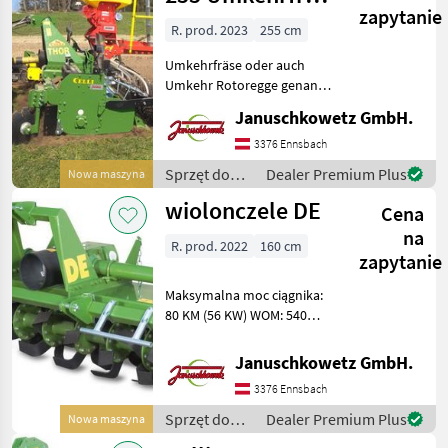
zapytanie
+ APV MDP 100
R. prod. 2023
255 cm
Umkehrfräse oder auch
Umkehr Rotoregge genannt
bis 140 PS, mit APV
Januschkowetz GmbH.
Kleinsamenstreuer und
Nachlaufwalze zur
3376 Ennsbach
Engerlingbekämpfung oder
Sprzęt do
Dealer Premium Plus
Nowa maszyna
Grünlanderneuerung !
uprawy roli /
wiolonczele DE
Diese Maschi
Cena
Celli
na
R. prod. 2022
160 cm
zapytanie
Maksymalna moc ciągnika:
80 KM (56 KW) WOM: 540
obr./min z 4-biegową
skrzynią biegów Liczba
Januschkowetz GmbH.
zębów: 19-16 = 176 obr./min
3376 Ennsbach
18-17 = 197 obr./min Liczba
zębów: 17-18 = 2
Sprzęt do
Dealer Premium Plus
Nowa maszyna
uprawy roli /