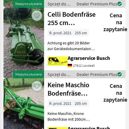
lesen!!!!!!!!!
Sprzęt do
Dealer Premium Plus
Maszyna używana
Maissatgutbeizmittel sehr
uprawy roli /
Celli Bodenfräse
gut
Cena
Celli
255 cm
na
zapytanie
Arbeitsbreite
R. prod. 2021
255 cm
Celli Klin
Achtung es gibt 29 Bilder
zur Gerätedokumentaion
!!!!!!!!!!!!!!!!!!!!!!!!!!!!!!!!!!!!!!!!!!!Bitte
Agrarservice Busch
Tex
27612 Loxstedt
Sprzęt do
Dealer Premium Plus
Maszyna używana
uprawy roli /
Keine Maschio
Cena
Celli
Bodenfräse
na
zapytanie
200cm Celli
R. prod. 2021
205 cm
Modell E 20
Keine Maschio, Krone
Bodenfräse mit 200cm
Arbeitsbreite Geräte Nr
Agrarservice Busch