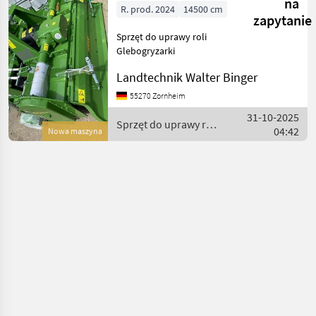
na
R. prod. 2024
14500 cm
zapytanie
Sprzęt do uprawy roli
Glebogryzarki
Landtechnik Walter Binger
55270 Zornheim
31-10-2025
Sprzęt do uprawy roli
04:42
Nowa maszyna
/ Celli