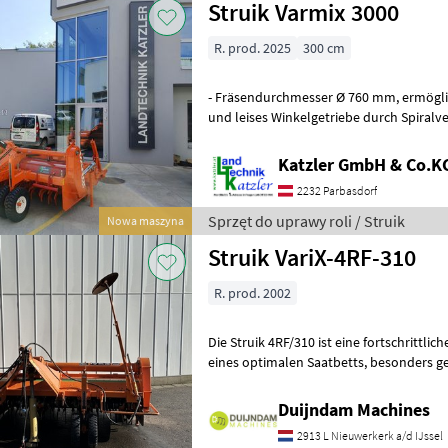
Struik Varmix 3000
R. prod. 2025
300 cm
- Fräsendurchmesser Ø 760 mm, ermöglicht tieferes Fräsen - robustes
und leises Winkelgetriebe durch Spiralv
ausgelegt für 220 PS - kettengetri
Katzler GmbH & Co.K
2232 Parbasdorf
Sprzęt do uprawy roli / Struik
Nowa maszyna
Struik VariX-4RF-310
R. prod. 2002
Die Struik 4RF/310 ist eine fortschrittlic
eines optimalen Saatbetts, besonders geeignet für Kulturen wie
Kartoffeln, Karotten und Chico
Duijndam Machines
2913 L Nieuwerkerk a/d IJssel