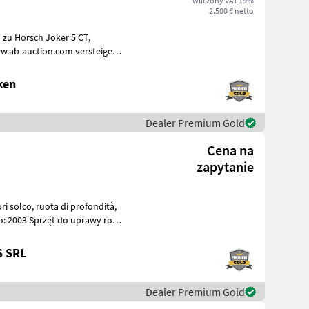
wliczony VAT 19%
2.500 € netto
 zu Horsch Joker 5 CT,
w.ab-auction.com versteigert.
ken
Dealer Premium Gold
Cena na
zapytanie
S SRL
Dealer Premium Gold