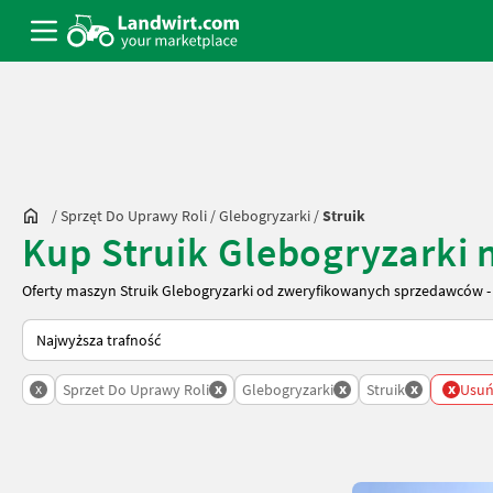
/
Sprzęt Do Uprawy Roli
/
Glebogryzarki
/
Struik
Kup Struik Glebogryzarki
Oferty maszyn Struik Glebogryzarki od zweryfikowanych sprzedawców -
Tak sortuje się na Landwirt.com
x
x
x
x
x
Sprzet Do Uprawy Roli
Glebogryzarki
Struik
Usuń 