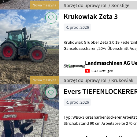
Sprzęt do uprawy roli / Sonstige
Nowa maszyna
Krukowiak Zeta 3
R. prod. 2026
Krukowiak Grubber Zeta 3.0 19 Federzinken mit 200 mm
Gänsefussscharen, 20% Überschnitt Ausgerüstet mit Rohrstabwalze
und Nachstriegel, Warntafeln und 
Landmaschinen AG Ue
3043 Uettligen
Sprzęt do uprawy roli / Krukowiak
Nowa maszyna
Evers TIEFENLOCKERE
R. prod. 2026
Typ: WBG-3 Grasnarbenlockerer Arbeitstiefe max. 45 cm Mit 3 Zinken /
Strichabstand 90 cm Arbeitsbreite 270 cm / Transportbreite 252 cm
Rahmenhöhe 75 cm Zugbedarf