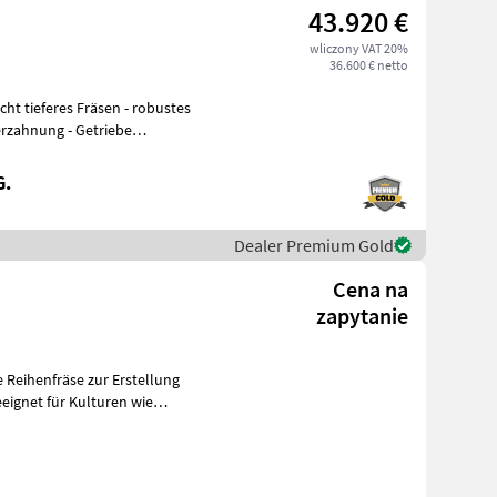
43.920 €
wliczony VAT 20%
36.600 € netto
erzahnung - Getriebe
G.
Dealer Premium Gold
Cena na
zapytanie
he Reihenfräse zur Erstellung