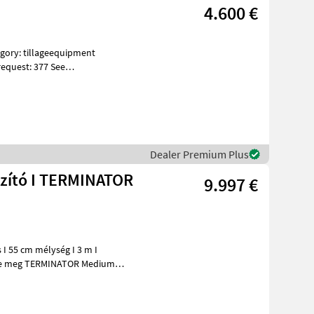
4.600 €
equest: 377 See
s Descrip
Dealer Premium Plus
lazító I TERMINATOR
9.997 €
 I 55 cm mélység I 3 m I