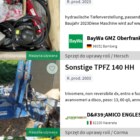
R. prod. 2023
hydraulische Tiefenverstellung, passend
Baujahr 2023Diese Maschine wird auf ww
Sprzęt do uprawy roli Inny sprzęt do
BayWa GMZ Oberfran
96052 Bamberg
Sprzęt do uprawy roli / Horsch
Maszyna używana
Sonstige TPFZ 140 HH
R. prod. 2003
trivomere, non reversibile dx, entro e fuori solco, ruota di profondità,
avanvomeri a disco, peso: 13, 60 qli, anno: 2003 Sprzęt do uprawy roli
Pługi
D&#39;AMICO ENGLE
62100 Macerata
Sprzęt do uprawy roli / Corma
Maszyna używana