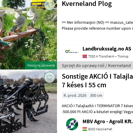
Kverneland Plog
== Mer informasjon (NO) == mascus_category: tillageequipment
Please provide reference number upon r
en.landbrukssalg.no/377 for more image
Landbrukssalg.no AS
7080 H Trondheim – Tromsø
Sprzęt do uprawy roli / Kverneland
Maszyna używana
Sonstige AKCIÓ I Talaj
7 késes I 55 cm
R. prod. 2026
300 cm
AKCIÓ I Talajlazító I TERMINATOR 7 késes
-500.000 Ft AKCIÓ a készlet erejéig! Vegye meg TERMINATOR Medium 7
talajlazítóját most 500.000 Ft k
MBV Agro - Agroll Kft.
6000 Kecskemét