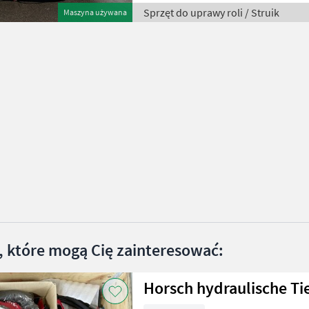
Sprzęt do uprawy roli / Struik
Maszyna używana
, które mogą Cię zainteresować:
Horsch hydraulische Ti