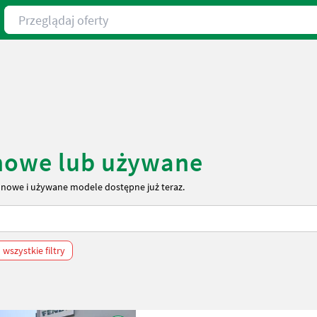
Przeglądaj oferty
 nowe lub używane
 nowe i używane modele dostępne już teraz.
wszystkie filtry