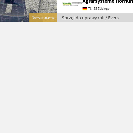
Agrarsysteme Hornun
73485 Zöbingen
Sprzęt do uprawy roli / Evers
Nowa maszyna