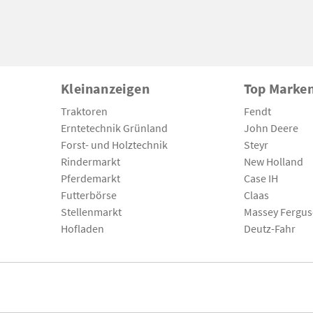
Kleinanzeigen
Top Marke
Traktoren
Fendt
Erntetechnik Grünland
John Deere
Forst- und Holztechnik
Steyr
Rindermarkt
New Holland
Pferdemarkt
Case IH
Futterbörse
Claas
Stellenmarkt
Massey Fergu
Hofladen
Deutz-Fahr