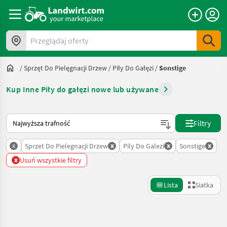
Przeglądaj oferty
/
Sprzęt Do Pielęgnacji Drzew
/
Piły Do Gałęzi
/
Sonstige
Kup Inne Piły do gałęzi nowe lub używane
Tak sortuje się na Landwirt.com
Filtry
x
x
x
x
Sprzet Do Pielegnacji Drzew
Pily Do Galezi
Sonstige
x
Usuń wszystkie filtry
Lista
Siatka