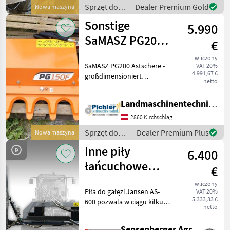
Sprzęt do
Dealer Premium Gold
Nowa maszyna
pielęgnacji
Sonstige
5.990
drzew /
Sonstige
SaMASZ PG200
€
Astschere
wliczony
SaMASZ PG200 Astschere -
VAT 20%
4.991,67 €
großdimensioniert
netto
Messerbalken mit hoher
Wandstärke aus
Landmaschinentechnik Pichler GmbH
verschleißfestem Stahl -
Antriebsübertragung mit
2860 Kirchschlag
simplem und bewährter
Sprzęt do
Dealer Premium Plus
Nowa maszyna
Taktmechani
pielęgnacji
Inne piły
6.400
drzew /
Sonstige
łańcuchowe
€
Jansen AS-600 –
wliczony
Piła do gałęzi Jansen AS-
VAT 20%
ładowacz
5.333,33 €
600 pozwala w ciągu kilku
czołowy do
netto
sekund bez problemu
przeciąć gałęzie o grubości
maszyn
Sensenberger Agrar-Technik