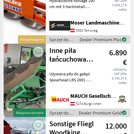
Hydraulische Astsäge 100
VAT 20%
Astsäge
1.024,17 €
cm mit 3 Hartmetall-
netto
Sägeblättern Die
professionelle hydraulische
Moser Landmaschinenhandel
Astsäge von DELEKS eignet
sich ideal für den
5580 Tamsweg
Rückschnitt von Hecken,
Sprzęt do
Dealer Premium Plus
Nowa maszyna
Äst
pielęgnacji
Inne piła
6.890
drzew /
Sonstige
łańcuchowa
€
Spearhead LRS
wliczony
Używana piła do gałęzi
VAT 20%
2001
5.741,67 €
Spearhead LRS 2001 -
netto
Montaż na podnośniku
Merlo ZM2 - Szerokość
MAUCH Gesellschaft m.b.H. & Co.KG
cięcia 2 m z 4 ostrzami -
Hydrauliczna regulacja kąta
5274 Burgkirchen
nachylenia głowicy -
Sprzęt do
Dealer Premium Gold
Maszyna używana
pielęgnacji
Sonstige Fliegl
12.000
drzew /
Sonstige
Woodking