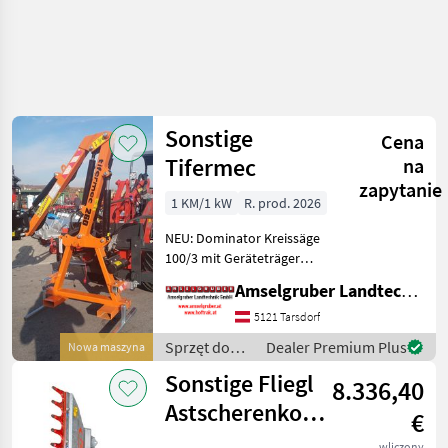
Sonstige
Cena
Tifermec
na
zapytanie
1 KM/1 kW
R. prod. 2026
NEU: Dominator Kreissäge
100/3 mit Geräteträger
Tifermec TS 260 mit
Amselgruber Landtechnik GmbH
hydraulischem Antrieb,
Bowdenzugsteuerung, und
5121 Tarsdorf
Dreipunktaufnahme. Die
Sprzęt do
Dealer Premium Plus
Nowa maszyna
Ideale Kombination für Ihre
pielęgnacji
Sonstige Fliegl
8.336,40
drzew /
Sonstige
Astscherenkopf
€
FlexCut 150
wliczony