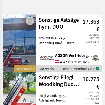
Uściślij
wyszukiwanie
Sonstige Astsäge
17.363
Kategoria
Kraj
Filtry
4
hydr. DUO
€
wliczony
Pokaż 14
AKTUALNA
EDV: 73120 Astsäge
Zresetuj
VAT 20%
ŚCIEŻKA
wyników
14.469,17 €
»WoodKing Duo® - 3 Blatt
netto
technika
Das Universaltalent - Links-
leśna
und Rechtsanbau mit
AGXOR Vertriebsgesellschaft Ost GmbH
Sprzet Do
einem Gerät. Beidseitige
Pielegnacji
Aufnahme möglich,
2111 Harmannsdorf-Rückersdorf
Drzew
dadurch kann man die Ast
Sprzęt do
Dealer Premium Gold
Nowa maszyna
Pily Do
pielęgnacji
Galezi
Sonstige Fliegl
16.275
drzew /
Sonstige
Sonstige
Woodking Duo
€
Astsäge
WYBIERZ
wliczony
KATEGORIĘ
Fliegl Woodking Duo
VAT 20%
13.562,50 €
Astsäge mit Euro-
Sonstige
netto
Aufnahme, seitlichem