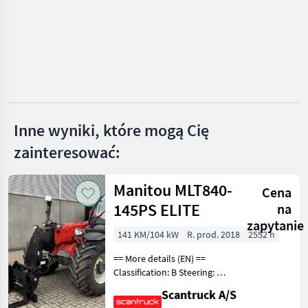
Greentec
Fehrenbach
MARKETPLACE
Oferty
Ogłoszenia
Marketplace
Inne wyniki, które mogą Cię
dealerów
drobne
zainteresować:
Manitou MLT840-
Cena
145PS ELITE
na
zapytanie
141 KM/104 kW
R. prod. 2018
2552 h
== More details (EN) ==
Classification: B Steering: 4
wheel steering Boom /
Scantruck A/S
loading arm: Boom