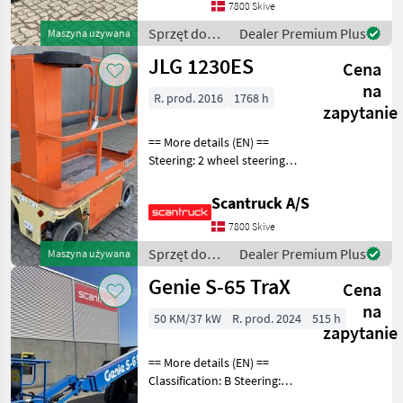
suspension / ride control,
7800 Skive
CRC Attached equipment,
Sprzęt do
Dealer Premium Plus
Maszyna używana
forks: Pallet for
pielęgnacji
JLG 1230ES
Cena
drzew /
Manitou
na
R. prod. 2016
1768 h
zapytanie
== More details (EN) ==
Steering: 2 wheel steering
Wheel front type:
Afsmitningsfrie hjul, str. 100
Scantruck A/S
x 323 Wheel rear type:
7800 Skive
Afsmitningsfrie hjul, str. 100
x 323 Ba
Sprzęt do
Dealer Premium Plus
Maszyna używana
pielęgnacji
Genie S-65 TraX
Cena
drzew / JLG
na
50 KM/37 kW
R. prod. 2024
515 h
zapytanie
== More details (EN) ==
Classification: B Steering:
Skidsteer Rotation chassis