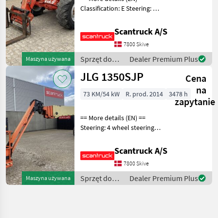
Classification: E Steering: 4
wheel steering Attached
equipment, forks: Gafler
Scantruck A/S
Wheel front brand: Dunlop
7800 Skive
Wheel front type: Tractor
patern
Sprzęt do
Dealer Premium Plus
Maszyna używana
pielęgnacji
JLG 1350SJP
Cena
drzew /
Manitou
na
73 KM/54 kW
R. prod. 2014
3478 h
zapytanie
== More details (EN) ==
Steering: 4 wheel steering
Rotation chassis (degrees):
360 Tilt jib (degrees): 180
Scantruck A/S
Platform height: 41150 mm
7800 Skive
Outlay: 24380 mm 230V to
the
Sprzęt do
Dealer Premium Plus
Maszyna używana
pielęgnacji
drzew / JLG