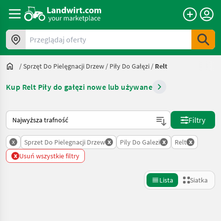
Przeglądaj oferty
/
Sprzęt Do Pielęgnacji Drzew
/
Piły Do Gałęzi
/
Relt
Kup Relt Piły do gałęzi nowe lub używane
Tak sortuje się na Landwirt.com
Filtry
x
x
x
x
Sprzet Do Pielegnacji Drzew
Pily Do Galezi
Relt
x
Usuń wszystkie filtry
Lista
Siatka