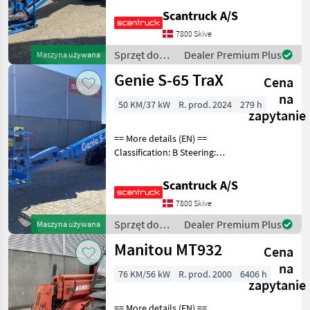
(degrees): 360 Rotation
Scantruck A/S
basket (degrees): 160 Tilt jib
7800 Skive
(degrees): 133 Gradeability
Sprzęt do
Dealer Premium Plus
Maszyna używana
pielęgnacji
Genie S-65 TraX
Cena
drzew /
Genie
na
50 KM/37 kW
R. prod. 2024
279 h
zapytanie
== More details (EN) ==
Classification: B Steering:
Skidsteer Rotation chassis
(degrees): 360 Rotation
Scantruck A/S
basket (degrees): 160 Tilt jib
7800 Skive
(degrees): 133 Gradeability
Sprzęt do
Dealer Premium Plus
Maszyna używana
pielęgnacji
Manitou MT932
Cena
drzew /
Genie
na
76 KM/56 kW
R. prod. 2000
6406 h
zapytanie
== More details (EN) ==