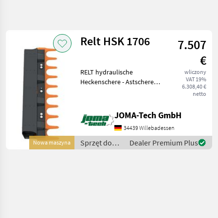
Uściślij
wyszukiwanie
Relt HSK 1706
7.507
Kategoria
Kraj
Filtry
4
€
RELT hydraulische
wliczony
Pokaż 1
AKTUALNA
Zresetuj
VAT 19%
Heckenschere - Astschere
ŚCIEŻKA
wyników
6.308,40 €
Sehr robuste Kontruktion
netto
technika
und kompakte Ausführung
leśna
Einzigartiges selbstragenes
JOMA-Tech GmbH
Sprzet Do
Gehäuse Sehr flexible
Pielegnacji
34439 Willebadessen
Einsatzvarianten d
Drzew
Sprzęt do
Dealer Premium Plus
Nowa maszyna
Pily Do
pielęgnacji
Galezi
drzew / Relt
Relt
WYBIERZ
KATEGORIĘ
Relt