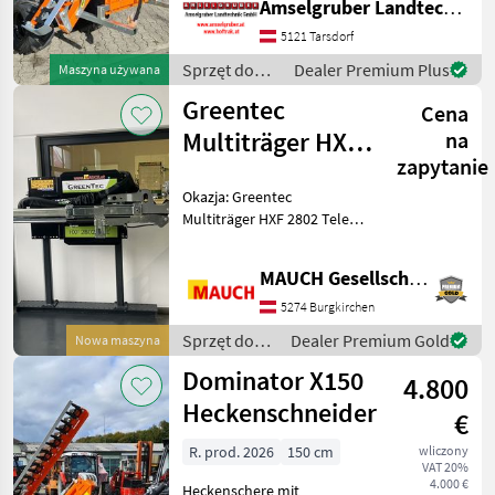
Amselgruber Landtechnik GmbH
Neigungswinkel 270°,
Schneidwerk mit 150 cm
5121 Tarsdorf
Arbeitsbreite Ölbedarf 15
Sprzęt do
Dealer Premium Plus
Maszyna używana
L/Min. Seitenverschub mec
pielęgnacji
Greentec
Cena
drzew /
Sonstige
Multiträger HXF
na
zapytanie
2802 Tele –
Okazja: Greentec
WYPRZEDAŻ
Multiträger HXF 2802 Tele
MAGAZYNOWA
(lewa strona) HXF 2802
MULTITRÄGER (lewa strona)
MAUCH Gesellschaft m.b.H. & Co.KG
- Hydrauliczne przełączanie
z pozycji transportowej do
5274 Burgkirchen
roboczej -
Sprzęt do
Dealer Premium Gold
Nowa maszyna
pielęgnacji
Dominator X150
4.800
drzew /
Greentec
Heckenschneider
€
R. prod. 2026
150 cm
wliczony
VAT 20%
4.000 €
Heckenschere mit