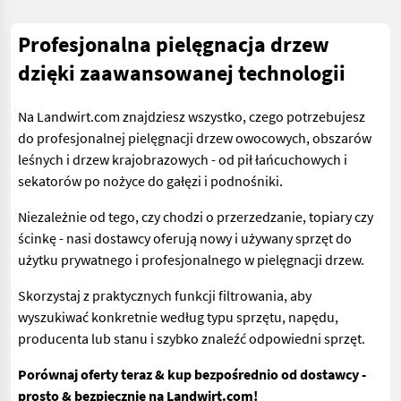
Profesjonalna pielęgnacja drzew
dzięki zaawansowanej technologii
Na Landwirt.com znajdziesz wszystko, czego potrzebujesz
do profesjonalnej pielęgnacji drzew owocowych, obszarów
leśnych i drzew krajobrazowych - od pił łańcuchowych i
sekatorów po nożyce do gałęzi i podnośniki.
Niezależnie od tego, czy chodzi o przerzedzanie, topiary czy
ścinkę - nasi dostawcy oferują nowy i używany sprzęt do
użytku prywatnego i profesjonalnego w pielęgnacji drzew.
Skorzystaj z praktycznych funkcji filtrowania, aby
wyszukiwać konkretnie według typu sprzętu, napędu,
producenta lub stanu i szybko znaleźć odpowiedni sprzęt.
Porównaj oferty teraz & kup bezpośrednio od dostawcy -
prosto & bezpiecznie na Landwirt.com!