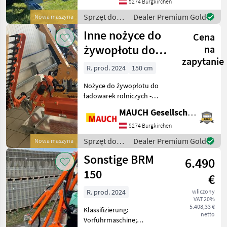
ze wszystkimi ładowarkami
5274 Burgkirchen
rolniczymi/ładowarkami
Sprzęt do
Dealer Premium Gold
Nowa maszyna
teleskopowymi. - Waga
pielęgnacji
Inne nożyce do
Cena
drzew /
Sonstige
żywopłotu do
na
zapytanie
ładowarek
R. prod. 2024
150 cm
ogrodowych
Nożyce do żywopłotu do
ładowarek rolniczych -
Mechanizm tnący z
MAUCH Gesellschaft m.b.H. & Co.KG
ostrzami typu SCH -
Przegub z hydraulicznym
5274 Burgkirchen
obrotem o 225° -
Sprzęt do
Dealer Premium Gold
Nowa maszyna
Sterowanie
pielęgnacji
Sonstige BRM
elektrohydrauliczne za
6.490
drzew /
pomo
Sonstige
150
€
R. prod. 2024
wliczony
VAT 20%
5.408,33 €
Klassifizierung:
netto
Vorführmaschine;