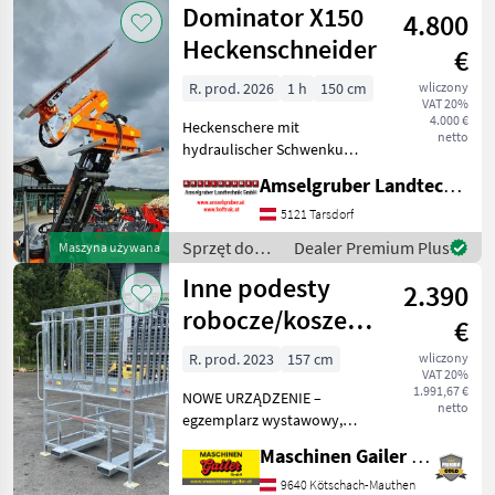
Dominator X150
4.800
drzew /
Jansen
Heckenschneider
€
R. prod. 2026
1 h
150 cm
wliczony
VAT 20%
4.000 €
Heckenschere mit
netto
hydraulischer Schwenkung.
Inklusive Fernbedienung,
Amselgruber Landtechnik GmbH
Neigungswinkel 270°,
Schneidwerk mit 150 cm
5121 Tarsdorf
Arbeitsbreite Ölbedarf 15
Sprzęt do
Dealer Premium Plus
Maszyna używana
L/Min. Seitenverschub mec
pielęgnacji
Inne podesty
2.390
drzew /
Dominator
robocze/kosze
€
robocze firmy
R. prod. 2023
157 cm
wliczony
VAT 20%
Fliegl z
1.991,67 €
NOWE URZĄDZENIE –
mocowaniem
netto
egzemplarz wystawowy,
typu Euro
podest roboczy „z
Maschinen Gailer GmbH
podwyższeniem” z
bocznym wejściem – w
9640 Kötschach-Mauthen