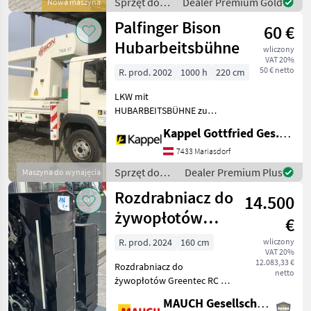
Sprzęt do
Dealer Premium Gold
Nowa maszyna
Gewicht: 200kg - Reich
pielęgnacji
Palfinger Bison
60 €
drzew /
Sonstige
Hubarbeitsbühne
wliczony
VAT 20%
50 € netto
R. prod. 2002
1000 h
220 cm
LKW mit
HUBARBEITSBÜHNE zu
vermieten.
Kappel Gottfried Ges.m.b.H.
ISOLATIONSSCHUTZ
1000VA, 17 m Armlänge,
7433 Mariasdorf
automatische Nivellierung,
Sprzęt do
Dealer Premium Plus
Maszyna do wynajęcia
230V Weiterleitung,
pielęgnacji
Rozdrabniacz do
Notsteuerung,
14.500
drzew /
Hinterachssperre, Volle
Palfinger
żywopłotów
€
Greentec RC 162
R. prod. 2024
160 cm
wliczony
VAT 20%
12.083,33 €
Rozdrabniacz do
netto
żywopłotów Greentec RC //
cięcie – rozdrabnianie –
MAUCH Gesellschaft m.b.H. & Co.KG
usuwanie // - RC 102 –