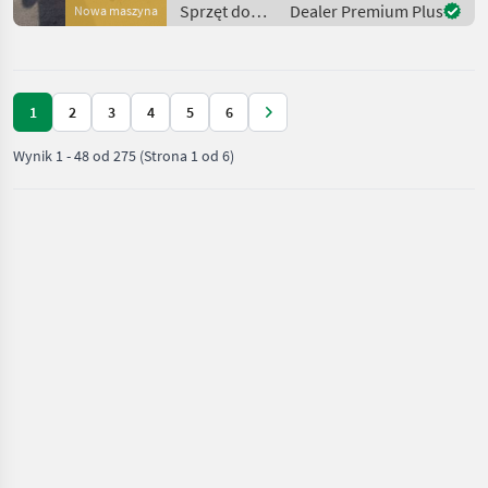
Dreipunktaufnahme. Die
Sprzęt do
Dealer Premium Plus
Nowa maszyna
Ideale Kombination für Ihre
pielęgnacji
drzew /
Sonstige
1
2
3
4
5
6
Wynik
1
-
48
od
275
(Strona 1 od 6)