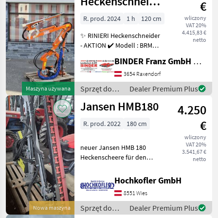
Heckenschneider
€
BRM 120
R. prod. 2024
1 h
120 cm
wliczony
VAT 20%
4.415,83 €
✨ RINIERI Heckenschneider
netto
- AKTION ✔️ Modell : BRM
120 ✔️ in serienmäßiger
BINDER Franz GmbH & CoKG
Ausführung ✔️ lagerndes
Demogerät ✔️ 120cm
3654 Raxendorf
Schnittbreite ✔️
Sprzęt do
Dealer Premium Plus
Maszyna używana
Schneidbalken mit SCH-Kli
pielęgnacji
Jansen HMB180
4.250
drzew /
Sonstige
€
R. prod. 2022
180 cm
wliczony
VAT 20%
neuer Jansen HMB 180
3.541,67 €
Heckenscheere für den
netto
Traktoranbau
Hydraulischer Mähbalken
Hochkofler GmbH
Jansen HMB-180,
8551 Wies
Fingermähbalken,
Heckenschere Ansteck
Sprzęt do
Dealer Premium Plus
Nowa maszyna
Hydraulikpumpe Steuerge
pielęgnacji