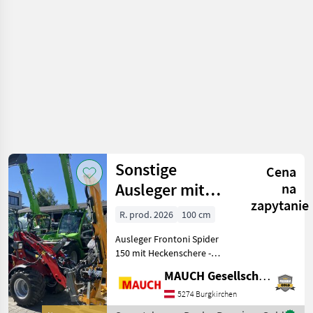
Sonstige
Sonstige
Cena
Ausleger mit
na
zapytanie
Astsäge
R. prod. 2026
100 cm
Ausleger Frontoni Spider
150 mit Heckenschere -
Kann sowohl für Traktor als
MAUCH Gesellschaft m.b.H. & Co.KG
auch für sämtliche
Hoflader/Teleskoplader
5274 Burgkirchen
verwendet werden. -