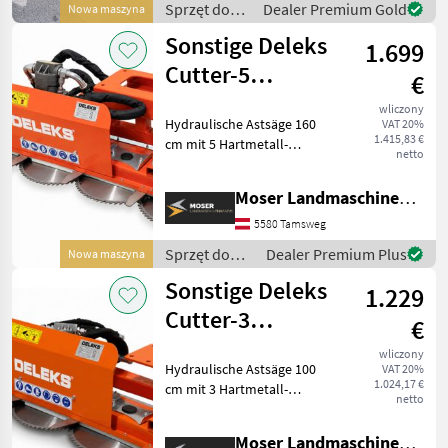
Sprzęt do
Dealer Premium Gold
Nowa maszyna
beidseitige Aufnahme für
pielęgnacji
Sonstige Deleks
1.699
drzew /
Sonstige
Cutter-5
€
hydraulische
wliczony
Hydraulische Astsäge 160
VAT 20%
Astsäge
1.415,83 €
cm mit 5 Hartmetall-
netto
Sägeblättern Die
professionelle hydraulische
Moser Landmaschinenhandel
Astsäge von DELEKS wurde
für den intensiven
5580 Tamsweg
Rückschnitt von Hecken,
Sprzęt do
Dealer Premium Plus
Nowa maszyna
Strä
pielęgnacji
Sonstige Deleks
1.229
drzew /
Sonstige
Cutter-3
€
hydraulische
wliczony
Hydraulische Astsäge 100
VAT 20%
Astsäge
1.024,17 €
cm mit 3 Hartmetall-
netto
Sägeblättern Die
professionelle hydraulische
Moser Landmaschinenhandel