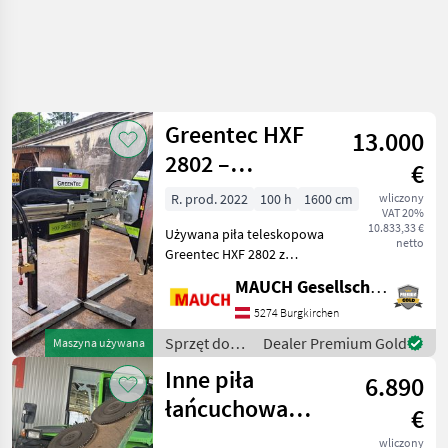
Greentec HXF
13.000
2802 –
€
podnośnik
R. prod. 2022
100 h
1600 cm
wliczony
VAT 20%
teleskopowy z
10.833,33 €
Używana piła teleskopowa
piłą do gałęzi
netto
Greentec HXF 2802 z
LRS 1602
wysięgnikiem po lewej
MAUCH Gesellschaft m.b.H. & Co.KG
stronie - Mocowanie Euro -
Sterowanie elektryczne -
5274 Burgkirchen
Wysięgnik po lewej stronie -
Sprzęt do
Dealer Premium Gold
Maszyna używana
Piła do gałęzi L
pielęgnacji
Inne piła
6.890
drzew /
Greentec
łańcuchowa
€
Spearhead LRS
wliczony