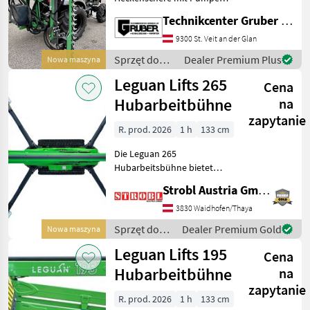
Piły do gałęzi
30
Kit - Eigenversorgung * mit
Technikcenter Gruber GmbH
Auslegerarm * geeignet für
Frezarki do pni
1
Traktoren von 14 - 40 PS *
9300 St. Veit an der Glan
Schneidbalken mit
Sprzęt do
Dealer Premium Plus
Nowa maszyna
Einzelmesser *
MARKI
pielęgnacji
Leguan Lifts 265
Cena
drzew /
Sonstige
Hubarbeitbühne
na
zapytanie
Manitou
R. prod. 2026
1 h
133 cm
Greentec
Die Leguan 265
Hubarbeitsbühne bietet
JLG
eine hochwertige
Tifermec
Strobl Austria GmbH
Grundausstattung mit
Dualantrieb (Diesel +
Genie
3830 Waidhofen/Thaya
Elektro), automatischer
Sprzęt do
Dealer Premium Gold
Dominator
Nowa maszyna
Abstützung, Korbrotation
pielęgnacji
Leguan Lifts 195
und vielen Komfort
Leguan
Cena
drzew /
Lifts
Leguan Lifts
Hubarbeitbühne
na
Fehrenbach
zapytanie
R. prod. 2026
1 h
133 cm
Grove