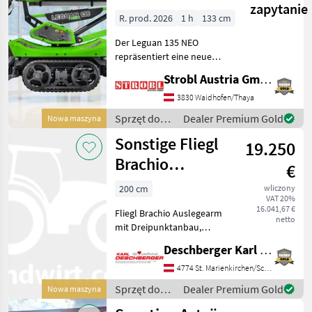
zapytanie
Hubarbeitsbühne
R. prod. 2026
1 h
133 cm
Der Leguan 135 NEO
repräsentiert eine neue
Generation von
Strobl Austria GmbH
Hubarbeitsbühnen, die sich
durch einfache
3830 Waidhofen/Thaya
Bedienbarkeit, hohe
Sprzęt do
Dealer Premium Gold
Nowa maszyna
Tragfähigkeit und
pielęgnacji
Sonstige Fliegl
effizienzsteigernde Technol
19.250
drzew /
Leguan Lifts
Brachio
€
Auslegearm mit
200 cm
wliczony
VAT 20%
FlexCut 150
16.041,67 €
Fliegl Brachio Auslegearm
netto
mit Dreipunktanbau,
großer Schwenkbereich -
Deschberger Karl Landtechnik GesmbH & Co KG
ideal für Randbereiche,
Gräben und Böschungen;
4774 St. Marienkirchen/Schärding
Reichweite über 4 Meter +
Sprzęt do
Dealer Premium Gold
Nowa maszyna
jeweiliges Anbaugerät
pielęgnacji