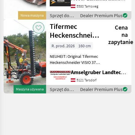
Astsäge von DELEKS eignet
sich ideal für den
5580 Tamsweg
Rückschnitt von Hecken,
Sprzęt do
Dealer Premium Plus
Nowa maszyna
Äst
pielęgnacji
Tifermec
Cena
drzew /
Sonstige
Heckenschneider
na
zapytanie
TS 370 VISION
R. prod. 2026
160 cm
mit
NEUHEIT: Original Tifermec
Vorschwenkung
Heckenschneider VISIO 370.
Mit seitlichem
Amselgruber Landtechnik GmbH
hydraulikzylinder zum nach
vorne schwenken der
5121 Tarsdorf
Astschere. Ideal zum
Sprzęt do
Dealer Premium Plus
Maszyna używana
ausschneiden hinter
pielęgnacji
Strommas
drzew /
Tifermec