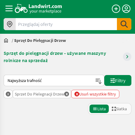
Przeglądaj oferty
/
Sprzęt Do Pielęgnacji Drzew
Sprzęt do pielęgnacji drzew - używane maszyny
rolnicze na sprzedaż
Tak sortuje się na Landwirt.com
Filtry
x
x
x
Sprzet Do Pielegnacji Drzew
Usuń wszystkie filtry
Lista
Siatka