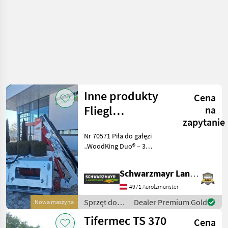
Inne produkty
Cena
Fliegl
na
zapytanie
AgroCenter –
Nr 70571 Piła do gałęzi
piła do gałęzi
„WoodKing Duo® – 3
hydrauliczna
ostrza” Uniwersalne
urządzenie – montaż po
DUO
Schwarzmayr Landtechnik GmbH - Aurolzmünster
lewej i prawej stronie za
pomocą jednego
4971 Aurolzmünster
urządzenia. Możliwy
Sprzęt do
Dealer Premium Gold
Nowa maszyna
montaż z obu str
pielęgnacji
Tifermec TS 370
Cena
drzew /