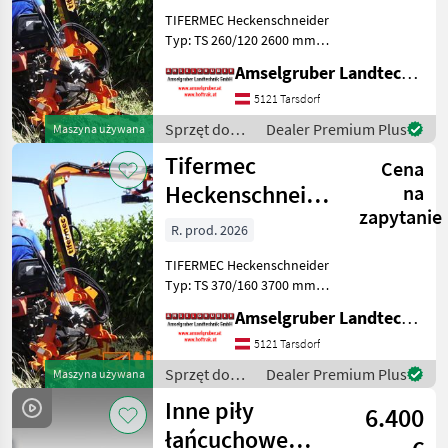
260/120
TIFERMEC Heckenschneider
Typ: TS 260/120 2600 mm
Reichweite 4010 mm
Amselgruber Landtechnik GmbH
Arbeitshöhe 1200 mm
Schnittbreite 180° hydr.
5121 Tarsdorf
Kopfwinkelverstellung 30
Sprzęt do
Dealer Premium Plus
Maszyna używana
mm max. Aststärke El
pielęgnacji
Tifermec
Cena
drzew /
Tifermec
Heckenschneider
na
zapytanie
370 TOP
R. prod. 2026
TIFERMEC Heckenschneider
Typ: TS 370/160 3700 mm
Reichweite 5360 mm
Amselgruber Landtechnik GmbH
Arbeitshöhe 1600 mm
Schnittbreite 180° hydr.
5121 Tarsdorf
Kopfwinkelverstellung 30
Sprzęt do
Dealer Premium Plus
Maszyna używana
mm max. Aststärke Bo
pielęgnacji
Inne piły
6.400
drzew /
Tifermec
łańcuchowe