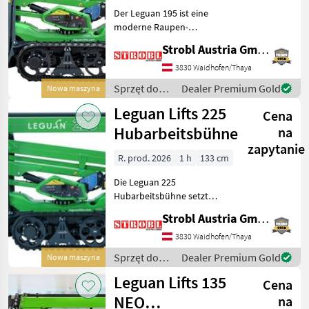
Der Leguan 195 ist eine
Ommelift
moderne Raupen-
Pokaż
Hubarbeitsbühne mit bis zu
wszystkie
Strobl Austria GmbH
19, 7 m Arbeitshöhe und 9,
9 m seitlicher Reichweite –
3830 Waidhofen/Thaya
MARKETPLACE
selbst bei 250 kg Korblast.
Sprzęt do
Dealer Premium Gold
Nowa maszyna
Dank robustem Raup
Oferty
Ogłoszenia
pielęgnacji
Marketplace
Leguan Lifts 225
dealerów
drobne
Cena
drzew /
Leguan Lifts
Hubarbeitsbühne
na
zapytanie
R. prod. 2026
1 h
133 cm
Die Leguan 225
Hubarbeitsbühne setzt
neue Maßstäbe in der
Strobl Austria GmbH
Branche und bietet mit
einer Arbeitshöhe von 22, 5
3830 Waidhofen/Thaya
Metern und einem
Sprzęt do
Dealer Premium Gold
Nowa maszyna
Gesamtgewicht von nur 3, 5
pielęgnacji
Leguan Lifts 135
Tonnen inklusi
Cena
drzew /
Leguan Lifts
NEO
na