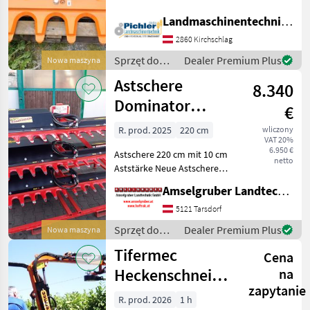
Wandstärke aus
Landmaschinentechnik Pichler GmbH
verschleißfestem Stahl -
Antriebsübertragung mit
2860 Kirchschlag
simplem und bewährter
Sprzęt do
Dealer Premium Plus
Nowa maszyna
Taktmechani
pielęgnacji
Astschere
8.340
drzew /
Sonstige
Dominator
€
220/10 bis 10 cm
R. prod. 2025
220 cm
wliczony
VAT 20%
Aststärke T
6.950 €
Astschere 220 cm mit 10 cm
netto
Aststärke Neue Astschere
Dominator mit 220 cm
Amselgruber Landtechnik GmbH
Arbeitsbreite. Für bis zu 10
cm Aststärke. Deutsche
5121 Tarsdorf
Qualität - Solide Bauform -
Sprzęt do
Dealer Premium Plus
Nowa maszyna
aus HARDOX
pielęgnacji
Tifermec
Cena
drzew /
Dominator
Heckenschneider
na
zapytanie
Astschere TS
R. prod. 2026
1 h