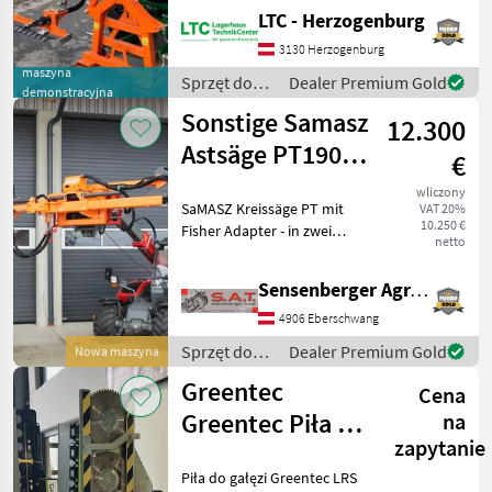
Seriennummer/Fahrgestellnummer:
LTC - Herzogenburg
56133; Weitere
Maschinenmerkmale: -
3130 Herzogenburg
Schneidwerk mit SCH-
maszyna
Sprzęt do
Dealer Premium Gold
demonstracyjna
Klingen - Gelenk mit
pielęgnacji
Sonstige Samasz
hydraulischer Drehung
12.300
drzew /
Sonstige
Astsäge PT190F
€
und Fisher
wliczony
SaMASZ Kreissäge PT mit
VAT 20%
Adapter
10.250 €
Fisher Adapter - in zwei
netto
Größen erhältlich! - PT 3-
190 F Arbeitsbreite: 1, 90 m
Sensenberger Agrar-Technik
Anzahl Sägeblätter: 3
benötigte Pumpenleistung:
4906 Eberschwang
45 - 60
Sprzęt do
Dealer Premium Gold
Nowa maszyna
pielęgnacji
Greentec
Cena
drzew /
Sonstige
Greentec Piła do
na
zapytanie
gałęzi LRS 1602
Piła do gałęzi Greentec LRS