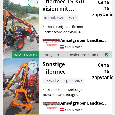
Tifermec TS 370
Cena
drzew /
Sonstige
Vision mit
na
zapytanie
SELBSTNIVELLIERUNGSSY
R. prod. 2026
160 cm
NEUHEIT: Original Tifermec
Heckenschneider VISIO 370.
Mit seitlichem
Amselgruber Landtechnik GmbH
Hydraulikzylinder zum
nach vorne schwenken der
5121 Tarsdorf
Astschere. Ideal zum
Sprzęt do
Dealer Premium Plus
Maszyna używana
ausschneiden hinter
pielęgnacji
Sonstige
Strommas
Cena
drzew /
Tifermec
Tifermec
na
zapytanie
1 KM/1 kW
R. prod. 2026
NEU: Dominator Kreissäge
100/3 mit Geräteträger
Tifermec TS 260 mit
Amselgruber Landtechnik GmbH
hydraulischem Antrieb,
Bowdenzugsteuerung, und
5121 Tarsdorf