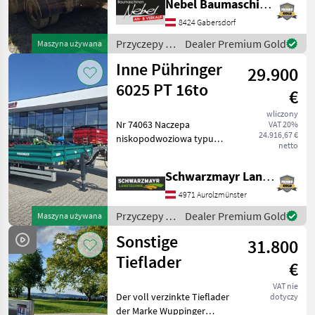
Nebel Baumaschinen
Hydrauliczna blokada ścian
8424 Gabersdorf
MARKETPLACE
kabiny Przyczepy
Niskopodwoziowe
Przyczepy /
Dealer Premium Gold
Maszyna używana
Oferty
Ogłoszenia
Marketplace
Fliegl
dealerów
drobne
Inne Pühringer
29.900
6025 PT 16to
€
wliczony
Nr 74063 Naczepa
VAT 20%
24.916,67 €
niskopodwoziowa typu
netto
tandem - rok produkcji
2025 - stan jak nowa -
Schwarzmayr Landtechnik GmbH - Aurolzmünster
dopuszczalna masa
całkowita 16 ton - z
4971 Aurolzmünster
rampami hydraulicznymi -
Przyczepy /
Dealer Premium Gold
Maszyna używana
opony 445
Sonstige
Sonstige
31.800
Tieflader
€
VAT nie
Der voll verzinkte Tieflader
dotyczy
der Marke Wuppinger