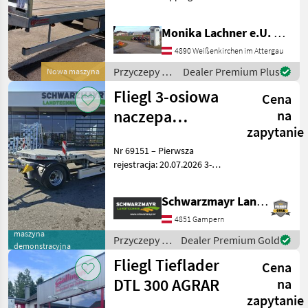
spezifiziert, bietet eine
erstklassige Ausstattung
Monika Lachner e.U. Maschinenhandel
und ist ideal für den
Transport von schweren
4890 Weißenkirchen im Attergau
Lasten geeignet. Der
Przyczepy /
Dealer Premium Plus
Nowa maszyna
Sonstige
Fliegl 3-osiowa
Cena
naczepa
na
zapytanie
niskopodwoziowa
Nr 69151 – Pierwsza
rejestracja: 20.07.2026 3-
osiowa przyczepa
niskopodwoziowa z
Schwarzmayr Landtechnik GmbH - Gampern
wygięciem Podwozie -
Spawana konstrukcja
4851 Gampern
stalowa - Wózek obrotowy
maszyna
Przyczepy /
Dealer Premium Gold
z wytrzymałą o
demonstracyjna
Fliegl
Fliegl Tieflader
Cena
DTL 300 AGRAR
na
zapytanie