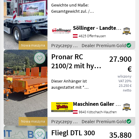
Gewichte und Maße:
Gesamtgewicht zul. /
techn.: 24000 / 30000 kg
Nutzlast zul. / techn. ca.:
Söllinger - Landtechnik GmbH
18400 / 24400 kg
Aggregatlast zul. / techn.:
4625 Offenhausen
24000 / 30000 kg Leerge
Przyczepy /
Dealer Premium Gold
Nowa maszyna
Fliegl
Pronar RC
27.900
2100/2 mit hydr.
€
Rampen breite
wliczony
Dieser Anhänger ist
VAT 20%
Ausführung
23.250 €
ausgestattet mit *
netto
Gefederter Deichsel mit
Untenanhängung und
Maschinen Gailer GmbH
Zugkupplung K80 * 2-Leiter
Druckluftbremsanlage mit
9640 Kötschach-Mauthen
ALB, Trommelbremse
Przyczepy /
Dealer Premium Gold
Nowa maszyna
300x135 *
Pronar
Fliegl DTL 300
35.880