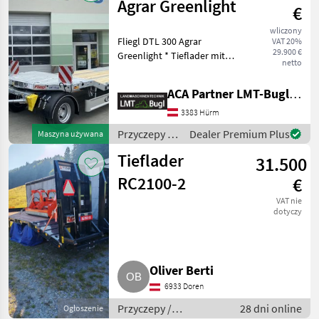
Agrar Greenlight
€
wliczony
Fliegl DTL 300 Agrar
VAT 20%
29.900 €
Greenlight * Tieflader mit
netto
Techn.Gesamtgewicht 30To.
* Rahmen und Rampen in
ACA Partner LMT-Bugl GmbH
verzinkter Ausführung * 3-
Achs Parabelfederung *
3383 Hürm
Druckluftbremsa
Przyczepy /
Dealer Premium Plus
Maszyna używana
Fliegl
Tieflader
31.500
RC2100-2
€
VAT nie
dotyczy
Oliver Berti
6933 Doren
Przyczepy /
28 dni online
Ogłoszenie