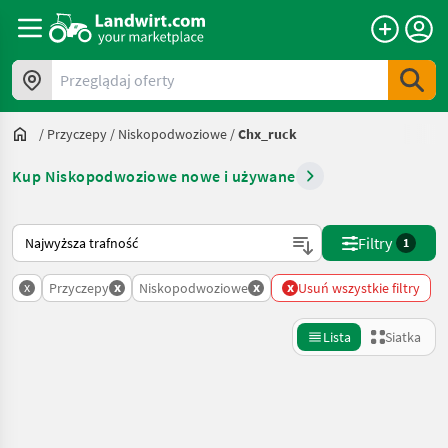
Przeglądaj oferty
/
Przyczepy
/
Niskopodwoziowe
/
Chx_ruck
Kup Niskopodwoziowe nowe i używane
Tak sortuje się na Landwirt.com
Filtry
1
x
x
x
x
Przyczepy
Niskopodwoziowe
Usuń wszystkie filtry
Lista
Siatka
Uściślij