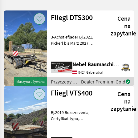
wyszukiwanie
Fliegl DTS300
Cena
Kategoria
Kraj
Filtry
3
na
zapytanie
3-Achstieflader Bj.2021,
Pokaż 9
AKTUALNA
Zresetuj
Pickerl bis März 2027.
ŚCIEŻKA
wyników
Rozszerzenia, Certyfikat
technika
typu, Hydrauliczna noga
rolnicza
podpierająca,
Nebel Baumaschinen
Przyczepy
Automatyczna ściana tylna,
8424 Gabersdorf
Hydrauliczna blokada ścian
Niskopodwoziowe
kabin
Przyczepy /
Dealer Premium Gold
Maszyna używana
Fliegl
WYBIERZ
Fliegl VTS400
KATEGORIĘ
Cena
na
Fliegl
5
zapytanie
Bj.2019 Rozszerzenia,
Pronar
2
Certyfikat typu,
Hydrauliczna noga
podpierająca,
Sonstige
2
Automatyczna ściana tylna,