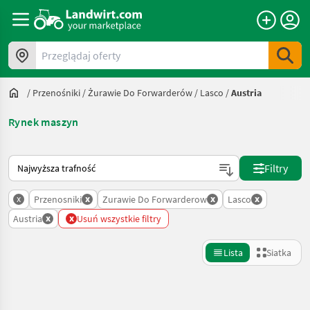
Przeglądaj oferty
/
Przenośniki
/
Żurawie Do Forwarderów
/
Lasco
/
Austria
Rynek maszyn
Tak sortuje się na Landwirt.com
Filtry
x
x
x
x
Przenosniki
Zurawie Do Forwarderow
Lasco
x
x
Austria
Usuń wszystkie filtry
Lista
Siatka