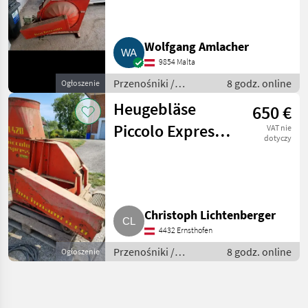
Wolfgang Amlacher
9854 Malta
Przenośniki /
8 godz. online
Ogłoszenie
Przenośniki
Heugebläse
650 €
dmuchawe
Piccolo Express
VAT nie
dotyczy
1-420
Christoph Lichtenberger
4432 Ernsthofen
Przenośniki /
8 godz. online
Ogłoszenie
Przenośniki
dmuchawe