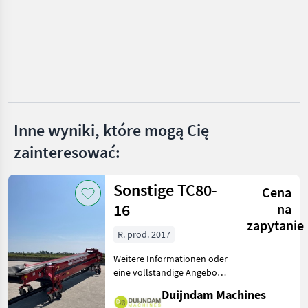
Stepa
Maraton
Grasmugg
Krüger
Inne wyniki, które mogą Cię
Stöckl
zainteresować:
MARKETPLACE
Sonstige TC80-
Oferty
Ogłoszenia
Cena
Marketplace
dealerów
drobne
16
na
zapytanie
R. prod. 2017
Weitere Informationen oder
eine vollständige Angebot?
Fragen Sie das einfach und
Duijndam Machines
schnell an auf unsere