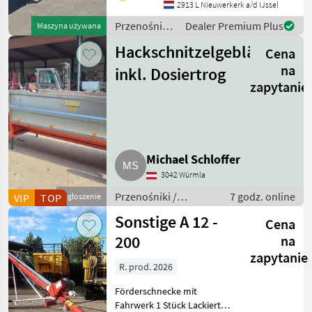
Duijndam Machines
2913 L Nieuwerkerk a/d IJssel
Website! Sie können uns
Przenośniki
Dealer Premium Plus
Maszyna używana
auch anrufen.Alle zu
/ Sonstige
Hackschnitzelgebläse
Cena
na
inkl. Dosiertrog
zapytanie
Michael Schloffer
3042 Würmla
Przenośniki /
7 godz. online
VIP
TOP
Ogłoszenie
Przenośniki
Sonstige A 12 -
Cena
dmuchawe
200
na
zapytanie
R. prod. 2026
Förderschnecke mit
Fahrwerk 1 Stück Lackierte