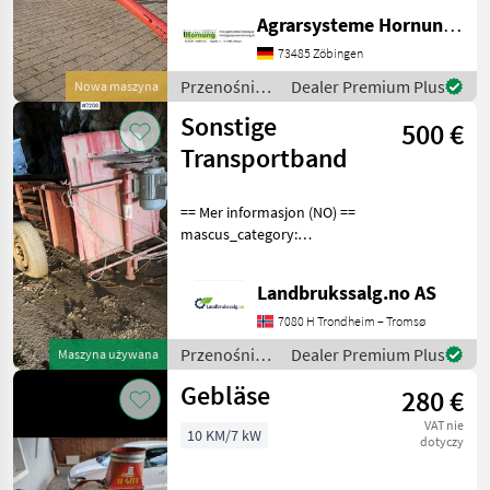
Stahlausführung - Länge
Agrarsysteme Hornung GmbH & Co. KG
12.30 m – Durchmesser 200
mm - Leistung 50 t
73485 Zöbingen
Przenośniki
Dealer Premium Plus
Nowa maszyna
/ Sonstige
Sonstige
500 €
Transportband
== Mer informasjon (NO) ==
mascus_category:
othertractoracc Please
provide reference number
Landbrukssalg.no AS
upon request: 7206 See
en.landbrukssalg.no/7206
7080 H Trondheim – Tromsø
for more images Beskri
Przenośniki
Dealer Premium Plus
Maszyna używana
/ Sonstige
Gebläse
280 €
VAT nie
10 KM/7 kW
dotyczy