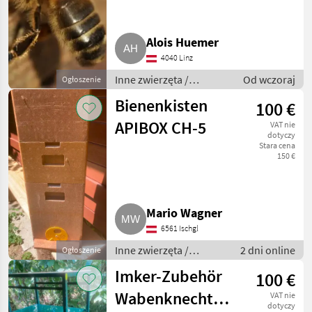
MARKETPLACE
Oferty
Ogłoszenia
Alois Huemer
Marketplace
dealerów
drobne
4040 Linz
Inne zwierzęta /
Od wczoraj
Ogłoszenie
Pszczoły i pszczelarstwo
Bienenkisten
100 €
APIBOX CH-5
VAT nie
dotyczy
Stara cena
150 €
Mario Wagner
6561 Ischgl
Inne zwierzęta /
2 dni online
Ogłoszenie
Pszczoły i
Imker-Zubehör
100 €
pszczelarstwo
Wabenknecht
VAT nie
dotyczy