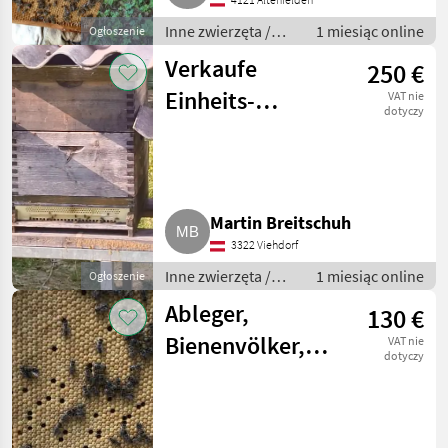
Inne zwierzęta /
1 miesiąc online
Ogłoszenie
Pszczoły i
Verkaufe
250 €
pszczelarstwo
Einheits-
VAT nie
dotyczy
Bienenvolk
Martin Breitschuh
3322 Viehdorf
Inne zwierzęta /
1 miesiąc online
Ogłoszenie
Pszczoły i
Ableger,
130 €
pszczelarstwo
Bienenvölker,
VAT nie
dotyczy
Bienenkönigin