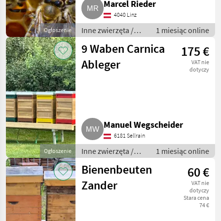
Marcel Rieder
4040 Linz
Inne zwierzęta /
1 miesiąc online
Ogłoszenie
Pszczoły i
9 Waben Carnica
175 €
pszczelarstwo
Ableger
VAT nie
dotyczy
Manuel Wegscheider
6181 Sellrain
Inne zwierzęta /
1 miesiąc online
Ogłoszenie
Pszczoły i
Bienenbeuten
60 €
pszczelarstwo
Zander
VAT nie
dotyczy
Stara cena
74 €