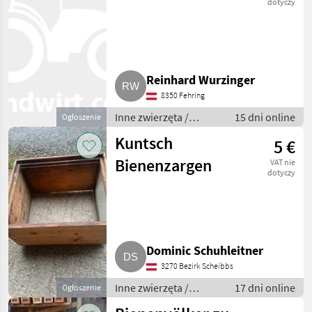
dotyczy
Reinhard Wurzinger
8350 Fehring
Inne zwierzęta /
15 dni online
Ogłoszenie
Pszczoły i
Kuntsch
5 €
pszczelarstwo
Bienenzargen
VAT nie
dotyczy
Dominic Schuhleitner
3270 Bezirk Scheibbs
Inne zwierzęta /
17 dni online
Ogłoszenie
Pszczoły i