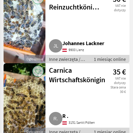
Reinzuchtköniginnen
VAT nie
dotyczy
zu verkaufen
Johannes Lackner
9900 Lienz
Inne zwierzęta /
1 miesiąc online
Ogłoszenie
Pszczoły i
Carnica
35 €
pszczelarstwo
Wirtschaftskönigin
VAT nie
dotyczy
Stara cena
30 €
R .
3151 Sankt Pölten
Inne zwierzęta /
1 miesiąc online
Ogłoszenie