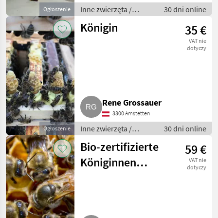
Inne zwierzęta /
30 dni online
Ogłoszenie
Pszczoły i
Königin
35 €
pszczelarstwo
VAT nie
dotyczy
Rene Grossauer
3300 Amstetten
Inne zwierzęta /
30 dni online
Ogłoszenie
Pszczoły i
Bio-zertifizierte
59 €
pszczelarstwo
Königinnen
VAT nie
dotyczy
kaufen