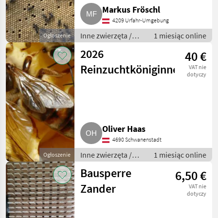
Markus Fröschl
4209 Urfahr-Umgebung
Inne zwierzęta /
1 miesiąc online
Ogłoszenie
Pszczoły i
2026
40 €
pszczelarstwo
Reinzuchtköniginnen
VAT nie
dotyczy
Oliver Haas
4690 Schwanenstadt
Inne zwierzęta /
1 miesiąc online
Ogłoszenie
Pszczoły i
Bausperre
6,50 €
pszczelarstwo
Zander
VAT nie
dotyczy