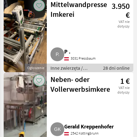
Mittelwandpresse
3.950
pszczelarstwo
Imkerei
€
VAT nie
dotyczy
P .
3031 Pressbaum
Inne zwierzęta /
28 dni online
Ogłoszenie
Pszczoły i
Neben- oder
1 €
pszczelarstwo
Vollerwerbsimkerei
VAT nie
dotyczy
Gerald Kreppenhofer
2542 Kottingbrunn