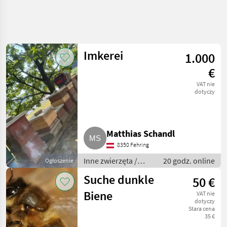
Uściślij
wyszukiwanie
Imkerei
1.000
Kategoria
Kraj
Filtry
4
1
€
Pokaż
VAT nie
AKTUALNA
dotyczy
Zresetuj
116
ŚCIEŻKA
wyników
rynek
zwierząt
Matthias Schandl
Inne
Zwierzeta
8350 Fehring
Pszczoly I
Inne zwierzęta /
20 godz. online
Ogłoszenie
Pszczelarstwo
Pszczoły i
Suche dunkle
50 €
pszczelarstwo
WYBIERZ
KATEGORIĘ
Biene
VAT nie
dotyczy
Stara cena
Pszczoły i pszczelarstwo
116
35 €