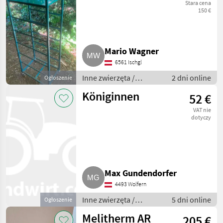
Metallgestell
Stara cena
150 €
Mario Wagner
6561 Ischgl
Inne zwierzęta /
2 dni online
Ogłoszenie
Pszczoły i
Königinnen
52 €
pszczelarstwo
VAT nie
dotyczy
Max Gundendorfer
4493 Wolfern
Inne zwierzęta /
5 dni online
Ogłoszenie
Pszczoły i
Melitherm AR
205 €
pszczelarstwo