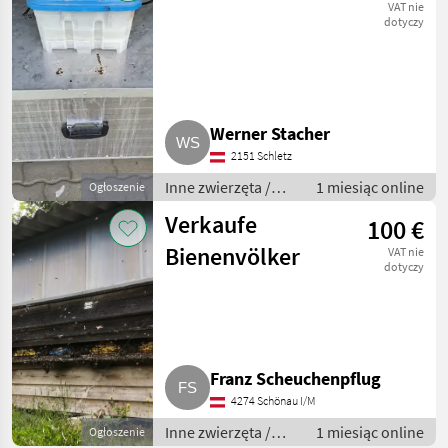
VAT nie
dotyczy
Werner Stacher
2151 Schletz
Inne zwierzęta /
1 miesiąc online
Ogłoszenie
Pszczoły i
Verkaufe
100 €
pszczelarstwo
Bienenvölker
VAT nie
dotyczy
Franz Scheuchenpflug
4274 Schönau I/M
Inne zwierzęta /
1 miesiąc online
Ogłoszenie