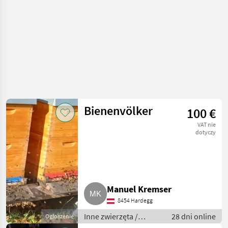
Bienenvölker
100 €
VAT nie
dotyczy
Manuel Kremser
8454 Hardegg
Inne zwierzęta /
28 dni online
Ogłoszenie
Pszczoły i