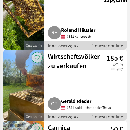
und Ableger zu
verkaufen
Roland Häusler
3632 Kaltenbach
Inne zwierzęta /
1 miesiąc online
Ogłoszenie
Pszczoły i
Wirtschaftsvölker
185 €
pszczelarstwo
zu verkaufen
VAT nie
dotyczy
Gerald Rieder
3844 Waldkirchen an der Thaya
Inne zwierzęta /
1 miesiąc online
Ogłoszenie
Pszczoły i
Carnica
50 €
pszczelarstwo