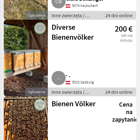
9074 Keutschach
Inne zwierzęta /
24 dni online
Ogłoszenie
Pszczoły i
Diverse
200 €
pszczelarstwo
Bienenvölker
VAT nie
dotyczy
- .
5023 Salzburg
Inne zwierzęta /
24 dni online
Ogłoszenie
Pszczoły i
Bienen Völker
Cena
pszczelarstwo
na
zapytanie