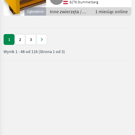
6276 Stummerberg
Inne zwierzęta /
1 miesiąc online
Ogłoszenie
Pszczoły i
pszczelarstwo
1
2
3
Wynik
1
-
48
od
116
(Strona 1 od 3)