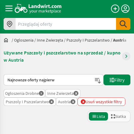
Przeglądaj oferty
/
Ogloszenia
/
Inne Zwierzęta
/
Pszczoły I Pszczelarstwo
/
Austria
Używane Pszczoły i pszczelarstwo na sprzedaż / kupno
w Austria
Tak sortuje się na Landwirt.com
Filtry
x
x
Ogłoszenia Drobne
Inne Zwierzeta
x
x
x
Pszczoly I Pszczelarstwo
Austria
Usuń wszystkie filtry
Lista
Siatka