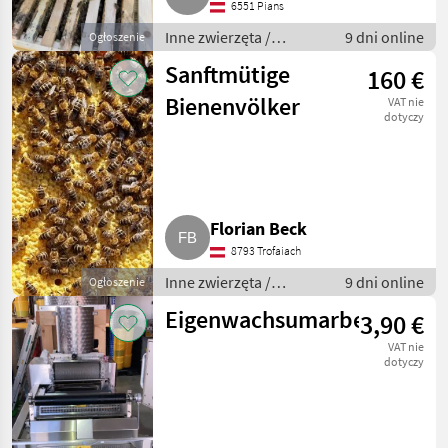
6551 Pians
Inne zwierzęta /
9 dni online
Ogłoszenie
Pszczoły i
Sanftmütige
160 €
pszczelarstwo
Bienenvölker
VAT nie
dotyczy
Florian Beck
8793 Trofaiach
Inne zwierzęta /
9 dni online
Ogłoszenie
Pszczoły i
Eigenwachsumarbeitung
3,90 €
pszczelarstwo
VAT nie
dotyczy