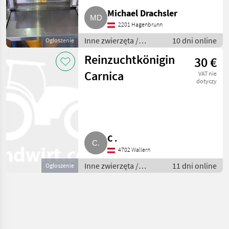
Michael Drachsler
2201 Hagenbrunn
Inne zwierzęta /
10 dni online
Ogłoszenie
Pszczoły i
Reinzuchtkönigin
30 €
pszczelarstwo
Carnica
VAT nie
dotyczy
C .
4702 Wallern
Inne zwierzęta /
11 dni online
Ogłoszenie
Pszczoły i
pszczelarstwo