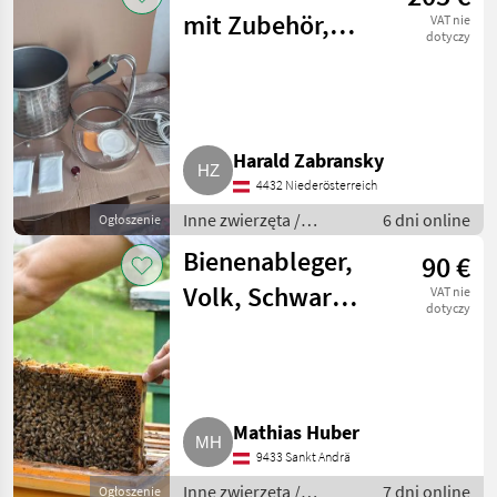
mit Zubehör,
VAT nie
dotyczy
neu und
unbenutzt
Harald Zabransky
4432 Niederösterreich
Inne zwierzęta /
6 dni online
Ogłoszenie
Pszczoły i
Bienenableger,
90 €
pszczelarstwo
Volk, Schwarm
VAT nie
dotyczy
(EHM, Zander,
Dadant)
Mathias Huber
9433 Sankt Andrä
Inne zwierzęta /
7 dni online
Ogłoszenie