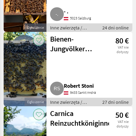
- .
5023 Salzburg
Inne zwierzęta /
24 dni online
Ogłoszenie
Pszczoły i
Bienen-
80 €
pszczelarstwo
Jungvölker
VAT nie
dotyczy
Carnica
Robert Stoni
9433 Sankt Andrä
Inne zwierzęta /
27 dni online
Ogłoszenie
Pszczoły i
Carnica
50 €
pszczelarstwo
Reinzuchtköniginnen
VAT nie
dotyczy