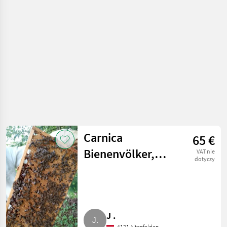
Pszczoły i
pszczelarstwo
Carnica
65 €
Bienenvölker,
VAT nie
dotyczy
Wirtschaftsvölker,
Ableger, Zander
J .
4121 Altenfelden