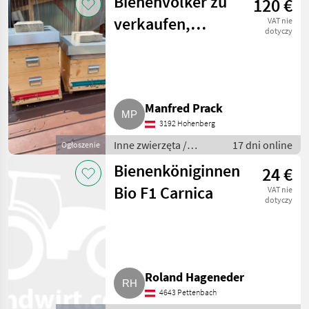
Bienenvölker zu
120 €
pszczelarstwo
verkaufen,
VAT nie
dotyczy
Zander Flach
Manfred Prack
3192 Hohenberg
Inne zwierzęta /
17 dni online
Ogłoszenie
Pszczoły i
Bienenköniginnen
24 €
pszczelarstwo
Bio F1 Carnica
VAT nie
dotyczy
Roland Hageneder
4643 Pettenbach