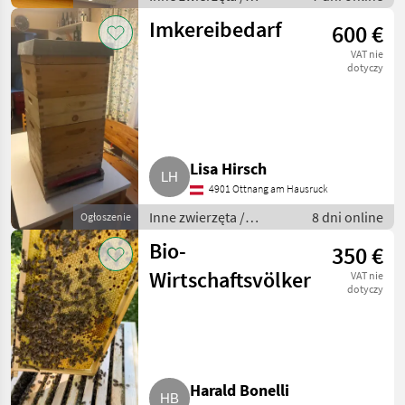
Pszczoły i
Imkereibedarf
600 €
pszczelarstwo
VAT nie
dotyczy
Lisa Hirsch
4901 Ottnang am Hausruck
Inne zwierzęta /
8 dni online
Ogłoszenie
Pszczoły i
Bio-
350 €
pszczelarstwo
Wirtschaftsvölker
VAT nie
dotyczy
Harald Bonelli