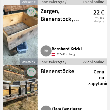
Inne zwierzęta /
18 dni online
Ogłoszenie
Pszczoły i
Zargen,
22 €
pszczelarstwo
Bienenstock,
VAT nie
dotyczy
Zander Flach,
Imker, Bienen
Bernhard Krickl
3204 Kirchberg
Inne zwierzęta /
22 dni online
Ogłoszenie
Pszczoły i
Bienenstöcke
Cena
pszczelarstwo
na
zapytanie
Clara Benzinger