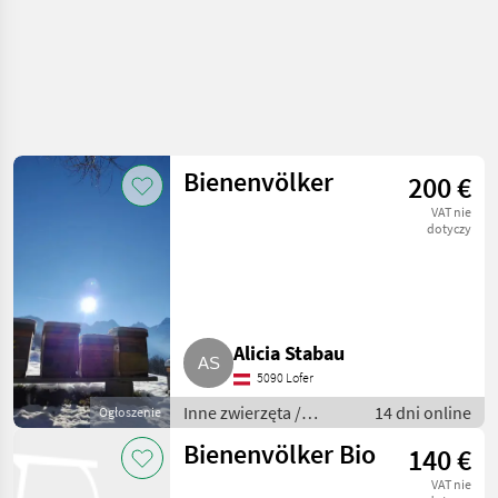
Bienenvölker
200 €
VAT nie
dotyczy
Alicia Stabau
5090 Lofer
Inne zwierzęta /
14 dni online
Ogłoszenie
Pszczoły i
Bienenvölker Bio
140 €
pszczelarstwo
VAT nie