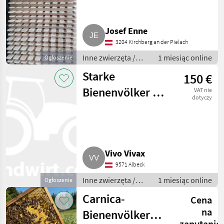
Josef Enne
3204 Kirchberg an der Pielach
Inne zwierzęta /
1 miesiąc online
Ogłoszenie
Pszczoły i
Starke
150 €
pszczelarstwo
Bienenvölker auf
VAT nie
dotyczy
Zander zu
verkaufen
Vivo Vivax
9571 Albeck
Inne zwierzęta /
1 miesiąc online
Ogłoszenie
Pszczoły i
Carnica-
Cena
pszczelarstwo
na
Bienenvölker
zapytanie