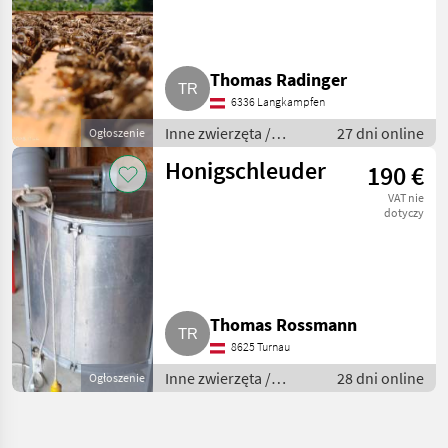
Thomas Radinger
6336 Langkampfen
Inne zwierzęta /
27 dni online
Ogłoszenie
Pszczoły i
Honigschleuder
190 €
pszczelarstwo
VAT nie
dotyczy
Thomas Rossmann
8625 Turnau
Inne zwierzęta /
28 dni online
Ogłoszenie
Pszczoły i
pszczelarstwo