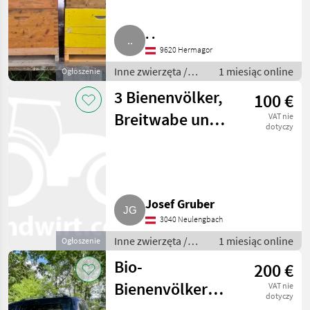
. .
9620 Hermagor
Inne zwierzęta /
1 miesiąc online
Ogłoszenie
Pszczoły i
3 Bienenvölker,
100 €
pszczelarstwo
Breitwabe und
VAT nie
dotyczy
Flachzarge, sehr
stark, günstig
Josef Gruber
3040 Neulengbach
Inne zwierzęta /
1 miesiąc online
Ogłoszenie
Pszczoły i
Bio-
200 €
pszczelarstwo
Bienenvölker
VAT nie
dotyczy