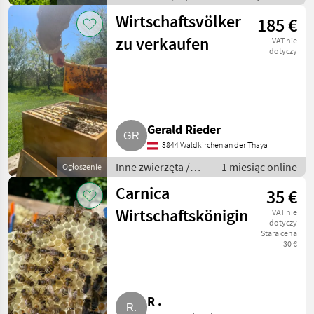
Pszczoły i
Wirtschaftsvölker
185 €
pszczelarstwo
zu verkaufen
VAT nie
dotyczy
Gerald Rieder
3844 Waldkirchen an der Thaya
Inne zwierzęta /
1 miesiąc online
Ogłoszenie
Pszczoły i
Carnica
35 €
pszczelarstwo
Wirtschaftskönigin
VAT nie
dotyczy
Stara cena
30 €
R .