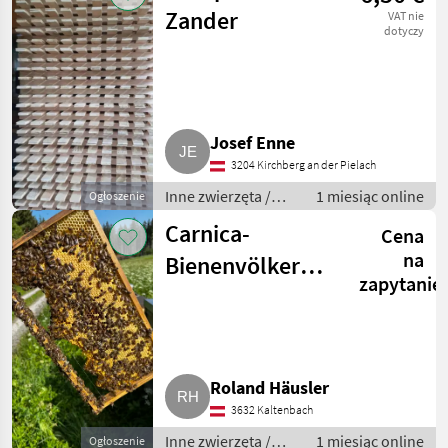
Zander
VAT nie
dotyczy
Josef Enne
3204 Kirchberg an der Pielach
Inne zwierzęta /
1 miesiąc online
Ogłoszenie
Pszczoły i
Carnica-
Cena
pszczelarstwo
na
Bienenvölker
zapytanie
und Ableger zu
verkaufen
Roland Häusler
3632 Kaltenbach
Inne zwierzęta /
1 miesiąc online
Ogłoszenie