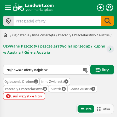
Przeglądaj oferty
/
Ogloszenia
/
Inne Zwierzęta
/
Pszczoły I Pszczelarstwo
/
Austria
/
Go
Używane Pszczoły i pszczelarstwo na sprzedaż / kupno
w Austria / Górna Austria
Tak sortuje się na Landwirt.com
Filtry
x
x
Ogłoszenia Drobne
Inne Zwierzeta
x
x
x
Pszczoly I Pszczelarstwo
Austria
Gorna-Austria
x
Usuń wszystkie filtry
Lista
Siatka