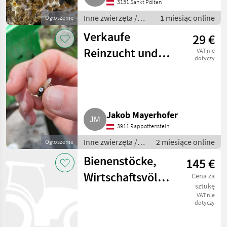
3151 Sankt Pölten
Inne zwierzęta /
1 miesiąc online
Ogłoszenie
Pszczoły i
Verkaufe
29 €
pszczelarstwo
Reinzucht und
VAT nie
dotyczy
Wirtschaftsköniginnen
Jakob Mayerhofer
3911 Rappottenstein
Inne zwierzęta /
2 miesiące online
Ogłoszenie
Pszczoły i
Bienenstöcke,
145 €
pszczelarstwo
Wirtschaftsvölker
Cena za
sztukę
zu verkaufen
VAT nie
dotyczy