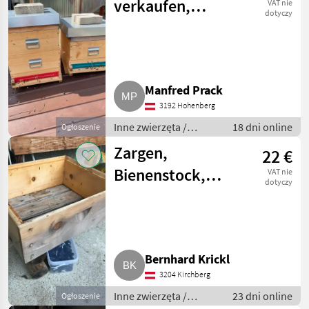
verkaufen,
VAT nie
dotyczy
Zander Flach
Manfred Prack
3192 Hohenberg
Inne zwierzęta /
18 dni online
Ogłoszenie
Pszczoły i
Zargen,
22 €
pszczelarstwo
Bienenstock,
VAT nie
dotyczy
Zander Flach,
Imker, Bienen
Bernhard Krickl
3204 Kirchberg
Inne zwierzęta /
23 dni online
Ogłoszenie