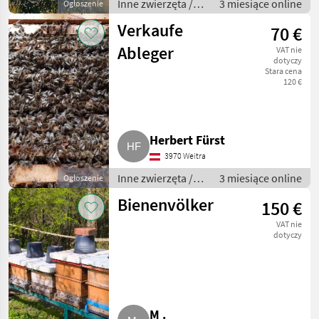
Inne zwierzęta /
3 miesiące online
Ogłoszenie
Pszczoły i
Verkaufe
70 €
pszczelarstwo
Ableger
VAT nie
dotyczy
Stara cena
120 €
Herbert Fürst
3970 Weitra
Inne zwierzęta /
3 miesiące online
Ogłoszenie
Pszczoły i
Bienenvölker
150 €
pszczelarstwo
VAT nie
dotyczy
M .