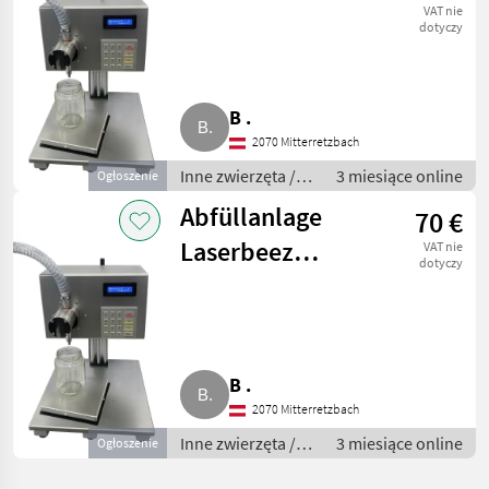
VAT nie
dotyczy
B .
2070 Mitterretzbach
Inne zwierzęta /
3 miesiące online
Ogłoszenie
Pszczoły i
Abfüllanlage
70 €
pszczelarstwo
Laserbeez
VAT nie
dotyczy
Modell H-15
B .
2070 Mitterretzbach
Inne zwierzęta /
3 miesiące online
Ogłoszenie
Pszczoły i
pszczelarstwo