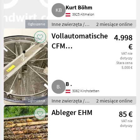
Kurt Böhm
3925 Altmelon
Inne zwierzęta /
2 miesiące online
Ogłoszenie
Pszczoły i
Vollautomatische
4.998
pszczelarstwo
CFM
€
Selbstwende-
VAT nie
dotyczy
Stara cena
Honigschleuder
5.000 €
B .
3062 Kirchstetten
Inne zwierzęta /
2 miesiące online
Ogłoszenie
Pszczoły i
Ableger EHM
85 €
pszczelarstwo
VAT nie
dotyczy