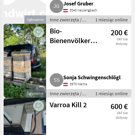
Josef Gruber
3040 Neulengbach
Inne zwierzęta /
1 miesiąc online
Ogłoszenie
Pszczoły i
Bio-
200 €
pszczelarstwo
Bienenvölker
VAT nie
dotyczy
Zander-
Flachzarge
Sonja Schwingenschlögl
3970 Weitra
Inne zwierzęta /
1 miesiąc online
Ogłoszenie
Pszczoły i
Varroa Kill 2
600 €
pszczelarstwo
VAT nie
dotyczy