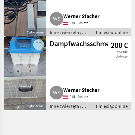
Werner Stacher
2151 Schletz
Inne zwierzęta /
1 miesiąc online
Ogłoszenie
Pszczoły i
Dampfwachsschmelzer
200 €
pszczelarstwo
VAT nie
dotyczy
Werner Stacher
2151 Schletz
Inne zwierzęta /
1 miesiąc online
Ogłoszenie
Pszczoły i
pszczelarstwo