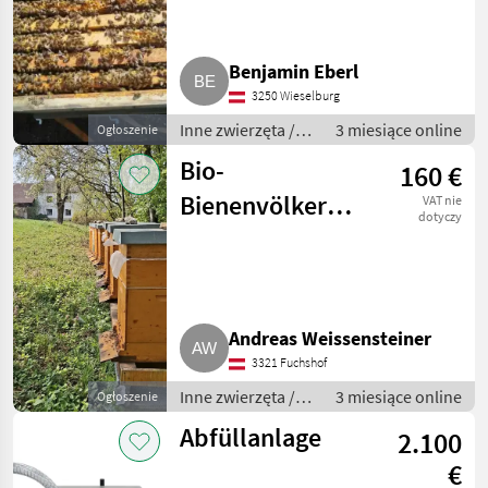
Benjamin Eberl
3250 Wieselburg
Inne zwierzęta /
3 miesiące online
Ogłoszenie
Pszczoły i
Bio-
160 €
pszczelarstwo
Bienenvölker
VAT nie
dotyczy
Zander Jumbo
Andreas Weissensteiner
3321 Fuchshof
Inne zwierzęta /
3 miesiące online
Ogłoszenie
Pszczoły i
Abfüllanlage
2.100
pszczelarstwo
€