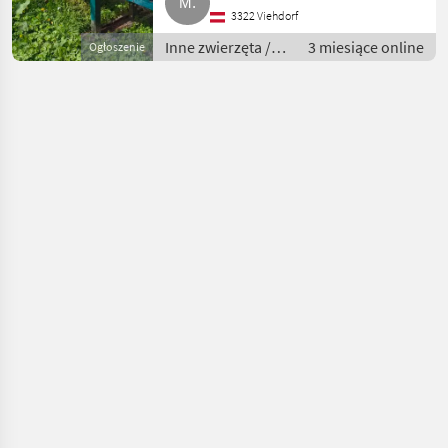
3322 Viehdorf
Inne zwierzęta /
3 miesiące online
Ogłoszenie
Pszczoły i
pszczelarstwo