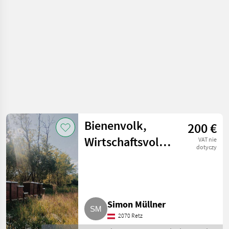
Bienenvolk,
200 €
Wirtschaftsvolk,
VAT nie
dotyczy
Bienen,
Honigbienen,
Zander flach
Simon Müllner
2070 Retz