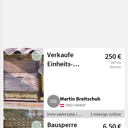
Verkaufe
250 €
Einheits-
VAT nie
dotyczy
Bienenvolk
Martin Breitschuh
3322 Viehdorf
Inne zwierzęta /
1 miesiąc online
Ogłoszenie
Pszczoły i
Bausperre
6,50 €
pszczelarstwo