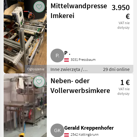
Pszczoły i
Mittelwandpresse
3.950
pszczelarstwo
Imkerei
€
VAT nie
dotyczy
P .
3031 Pressbaum
Inne zwierzęta /
29 dni online
Ogłoszenie
Pszczoły i
Neben- oder
1 €
pszczelarstwo
Vollerwerbsimkerei
VAT nie
dotyczy
Gerald Kreppenhofer
2542 Kottingbrunn