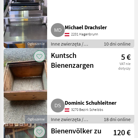
MARKETPLACE
Oferty
Ogłoszenia
Michael Drachsler
Marketplace
dealerów
drobne
2201 Hagenbrunn
Inne zwierzęta /
10 dni online
Ogłoszenie
Pszczoły i
Kuntsch
5 €
pszczelarstwo
Bienenzargen
VAT nie
dotyczy
Dominic Schuhleitner
3270 Bezirk Scheibbs
Inne zwierzęta /
18 dni online
Ogłoszenie
Pszczoły i
Bienenvölker zu
120 €
pszczelarstwo