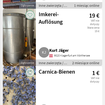
Inne zwierzęta /
1 miesiąc online
Ogłoszenie
Pszczoły i
Imkerei-
19 €
pszczelarstwo
Auflösung
VAT nie
dotyczy
Stara cena
15 €
Kurt Jäger
9020 Klagenfurt am Wörthersee
Inne zwierzęta /
2 miesiące online
Ogłoszenie
Pszczoły i
Carnica-Bienen
1 €
pszczelarstwo
VAT nie
dotyczy