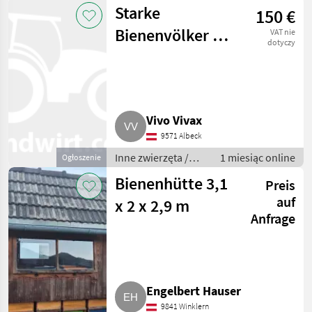
Pszczoły i
Starke
150 €
pszczelarstwo
Bienenvölker auf
VAT nie
dotyczy
Zander zu
verkaufen
Vivo Vivax
9571 Albeck
Inne zwierzęta /
1 miesiąc online
Ogłoszenie
Pszczoły i
Bienenhütte 3,1
Preis
pszczelarstwo
auf
x 2 x 2,9 m
Anfrage
Engelbert Hauser
9841 Winklern