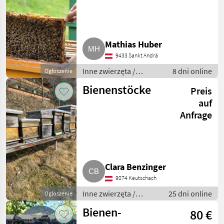
Dadant)
MARKETPLACE
Oferty
Ogłoszenia
Mathias Huber
Marketplace
dealerów
drobne
9433 Sankt Andrä
Inne zwierzęta /
8 dni online
Ogłoszenie
Pszczoły i
Bienenstöcke
Preis
pszczelarstwo
auf
Anfrage
Clara Benzinger
9074 Keutschach
Inne zwierzęta /
25 dni online
Ogłoszenie
Pszczoły i
Bienen-
80 €
pszczelarstwo