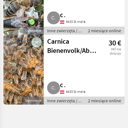
C .
9433 St.Andrä
Inne zwierzęta /
2 miesiące online
Ogłoszenie
Pszczoły i
Carnica
30 €
pszczelarstwo
Bienenvolk/Ablegervolk
VAT nie
dotyczy
aus 2026 mit F1
Königin
C .
9433 St.Andrä
Inne zwierzęta /
2 miesiące online
Ogłoszenie
Pszczoły i
pszczelarstwo