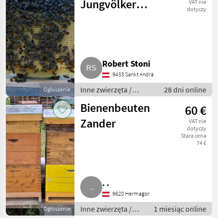
Jungvölker
VAT nie
dotyczy
Carnica
Robert Stoni
9433 Sankt Andrä
Inne zwierzęta /
28 dni online
Ogłoszenie
Pszczoły i
Bienenbeuten
60 €
pszczelarstwo
Zander
VAT nie
dotyczy
Stara cena
74 €
. .
9620 Hermagor
Inne zwierzęta /
1 miesiąc online
Ogłoszenie