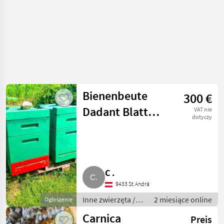
Bienenbeute
300 €
Dadant Blatt
VAT nie
dotyczy
10er Wohnung
komplett
C .
9433 St.Andrä
Inne zwierzęta /
2 miesiące online
Ogłoszenie
Pszczoły i
Carnica
Preis
pszczelarstwo