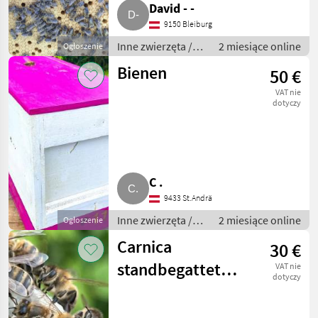
David - -
9150 Bleiburg
Inne zwierzęta /
2 miesiące online
Ogłoszenie
Pszczoły i
Bienen
50 €
pszczelarstwo
VAT nie
dotyczy
C .
9433 St.Andrä
Inne zwierzęta /
2 miesiące online
Ogłoszenie
Pszczoły i
Carnica
30 €
pszczelarstwo
standbegattete
VAT nie
dotyczy
F1 Königin aus
2.026 Bienen