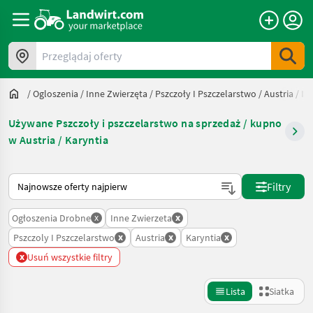
Przeglądaj oferty
/
Ogloszenia
/
Inne Zwierzęta
/
Pszczoły I Pszczelarstwo
/
Austria
/
Ka
Używane Pszczoły i pszczelarstwo na sprzedaż / kupno
w Austria / Karyntia
Tak sortuje się na Landwirt.com
Filtry
x
x
Ogłoszenia Drobne
Inne Zwierzeta
x
x
x
Pszczoly I Pszczelarstwo
Austria
Karyntia
x
Usuń wszystkie filtry
Lista
Siatka