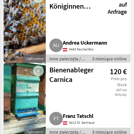
auf
Königinnen
Anfrage
Ableger
Andrea Uckermann
9463 Reichenfels
Inne zwierzęta /
3 miesiące online
Ogłoszenie
Pszczoły i
Bienenableger
120 €
pszczelarstwo
Carnica
Preis pro
Stück
VAT nie
dotyczy
Franz Tatschl
9413 St. Gertraud
Inne zwierzęta /
3 miesiące online
Ogłoszenie