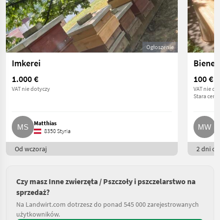
Ogłoszenie
Imkerei
Bienen
1.000 €
100 €
VAT nie dotyczy
VAT nie do
Stara cena
Matthias
M
8350 Styria
Od wczoraj
2 dni on
Czy masz Inne zwierzęta / Pszczoły i pszczelarstwo na
sprzedaż?
Na Landwirt.com dotrzesz do ponad 545 000 zarejestrowanych
użytkowników.