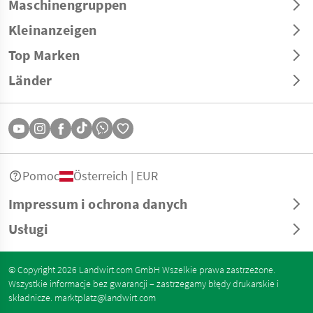
Maschinengruppen
Kleinanzeigen
Top Marken
Länder
Pomoc
Österreich | EUR
Impressum i ochrona danych
Usługi
© Copyright 2026 Landwirt.com GmbH Wszelkie prawa zastrzeżone.
Wszystkie informacje bez gwarancji – zastrzegamy błędy drukarskie i
składnicze.
marktplatz@landwirt.com