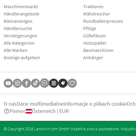
Maschinenmarkt
Traktoren
Händlerangebote
Mähdrescher
Kleinanzeigen
Rundballenpressen
Händlersuche
Pflüge
Versteigerungen
Güllefässer
Alle Kategorien
Holzspalter
Alle Marken
Baumaschinen
Anzeige aufgeben
Anhänger
O nas
Dane multimedialne
Informacje o plikach cookie
Och
Pomoc
Österreich | EUR
© Copyright 2026 Landwirt.com GmbH Wszelkie prawa zastrzeżone. Wszystkie 