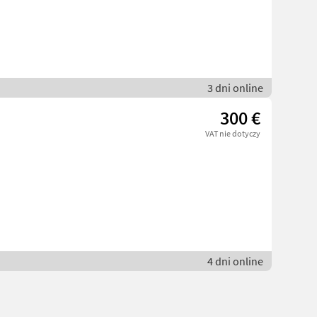
3 dni online
300 €
VAT nie dotyczy
4 dni online