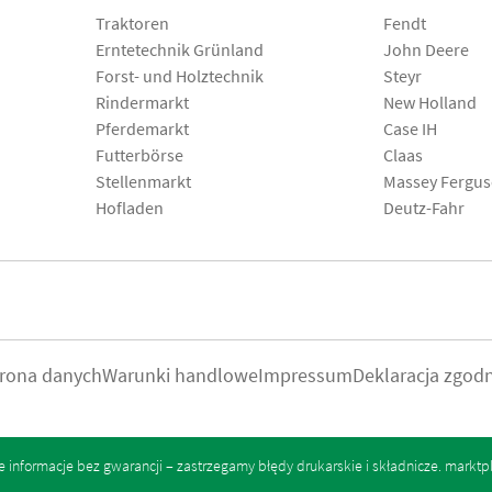
Traktoren
Fendt
Erntetechnik Grünland
John Deere
Forst- und Holztechnik
Steyr
Rindermarkt
New Holland
Pferdemarkt
Case IH
Futterbörse
Claas
Stellenmarkt
Massey Fergu
Hofladen
Deutz-Fahr
rona danych
Warunki handlowe
Impressum
Deklaracja zgod
informacje bez gwarancji – zastrzegamy błędy drukarskie i składnicze.
marktp