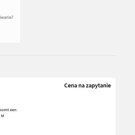
iwania?
Cena na zapytanie
aanaardkap zonder kunststof maar een rechte kap 22, 5 cm bovenbreedte M