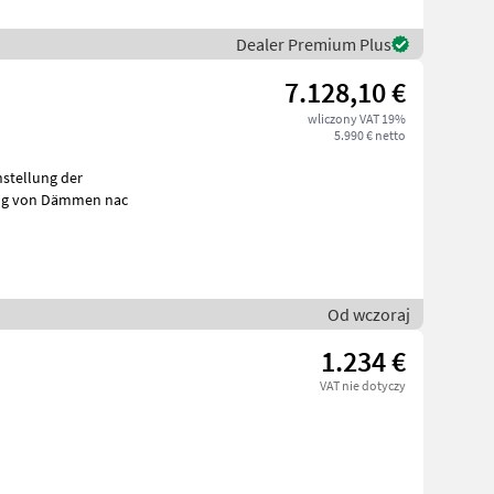
Dealer Premium Plus
7.128,10 €
wliczony VAT 19%
5.990 € netto
arbeitung von Dämmen nac
Od wczoraj
1.234 €
VAT nie dotyczy