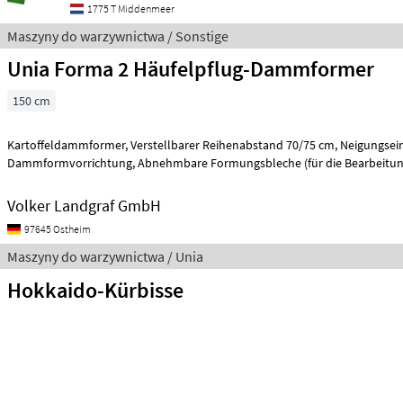
1775 T Middenmeer
Maszyny do warzywnictwa / Sonstige
Unia Forma 2 Häufelpflug-Dammformer
150 cm
Kartoffeldammformer, Verstellbarer Reihenabstand 70/75 cm, Neigungseinstellung der
Dammformvorrichtung, Abnehmbare Formungsbleche (für die Be
Volker Landgraf GmbH
97645 Ostheim
Maszyny do warzywnictwa / Unia
Hokkaido-Kürbisse