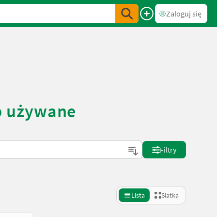
Zaloguj się
b używane
Filtry
Lista
Siatka