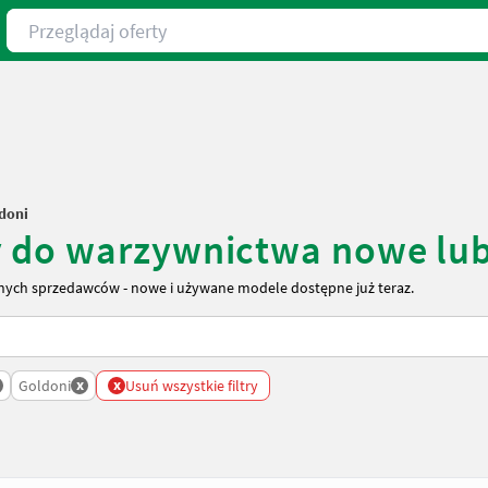
Przeglądaj oferty
doni
y do warzywnictwa nowe lu
ych sprzedawców - nowe i używane modele dostępne już teraz.
x
x
Goldoni
Usuń wszystkie filtry