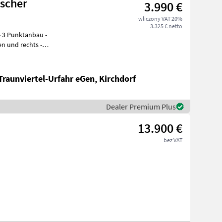
ischer
3.990 €
wliczony VAT 20%
3.325 € netto
Traunviertel-Urfahr eGen, Kirchdorf
Dealer Premium Plus
13.900 €
bez VAT