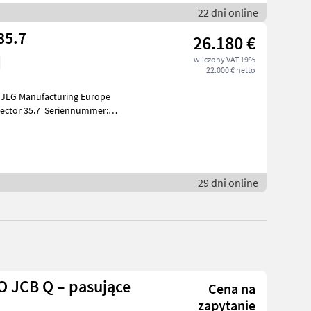
22 dni online
35.7
26.180 €
wliczony VAT 19%
22.000 € netto
: JLG Manufacturing Europe
vector 35.7 Seriennummer:
:
29 dni online
O JCB Q – pasujące
Cena na
zapytanie