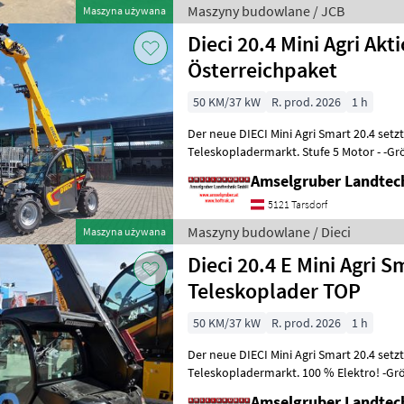
Maszyny budowlane / JCB
Maszyna używana
Dieci 20.4 Mini Agri Akt
Österreichpaket
50 KM/37 kW
R. prod. 2026
1 h
Der neue DIECI Mini Agri Smart 20.4 set
Teleskopladermarkt. Stufe 5 Motor - -G
Modell 26.6 Mini Agri) -50
Amselgruber Landte
5121 Tarsdorf
Maszyny budowlane / Dieci
Maszyna używana
Dieci 20.4 E Mini Agri
Teleskoplader TOP
50 KM/37 kW
R. prod. 2026
1 h
Der neue DIECI Mini Agri Smart 20.4 set
Teleskopladermarkt. 100 % Elektro! -Gr
Modell 26.6 Mini Agri) -Echt
Amselgruber Landte