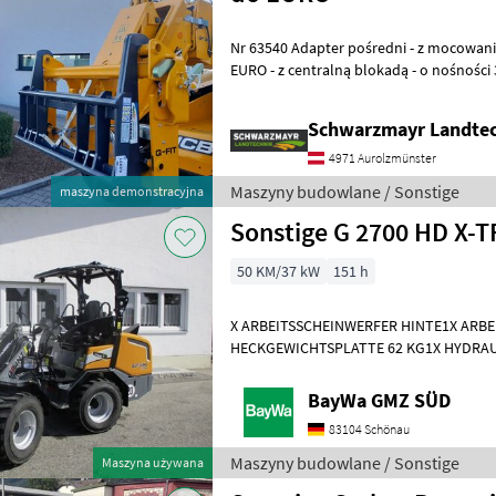
Nr 63540 Adapter pośredni - z mocowania JCB Q-Fit na mocowanie
EURO - z centralną blokadą - o nośności 3, 0 tony Używany (VFG)
Zespół sprzedaży firmy Schwarzma
Schwarzmayr Landtec
4971 Aurolzmünster
Maszyny budowlane / Sonstige
maszyna demonstracyjna
50 KM/37 kW
151 h
X ARBEITSSCHEINWERFER HINTE1X ARB
HECKGEWICHTSPLATTE 62 KG1X HYDRAU
DPPPEL31X15.50-15 SKIDDATENBESCHE
KMDRUCKFREIER
BayWa GMZ SÜD
83104 Schönau
Maszyny budowlane / Sonstige
Maszyna używana