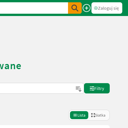
Zaloguj się
ywane
Filtry
Lista
Siatka