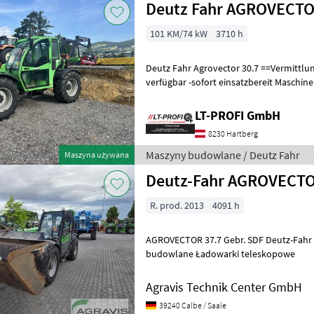
Deutz Fahr AGROVECTO
101 KM/74 kW
3710 h
Deutz Fahr Agrovector 30.7 ==Vermittlungsverkauf== -sofort
verfügbar -sofort einsatzbereit Maschine zu besichtigen bei #LT-Profi
GmbH #LandtechnikFürProfis
LT-PROFI GmbH
8230 Hartberg
Maszyny budowlane / Deutz Fahr
Maszyna używana
Deutz-Fahr AGROVECTO
R. prod. 2013
4091 h
AGROVECTOR 37.7 Gebr. SDF Deutz-Fahr Agrovector 37.7 Maszyny
budowlane Ładowarki teleskopowe
Agravis Technik Center GmbH
39240 Calbe / Saale