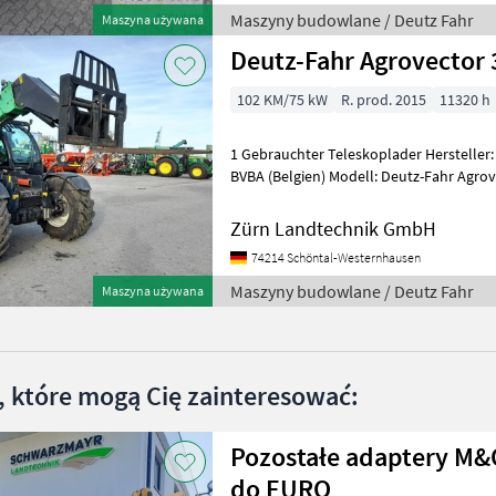
Maszyny budowlane / Deutz Fahr
Maszyna używana
Deutz-Fahr Agrovector 
102 KM/75 kW
R. prod. 2015
11320 h
1 Gebrauchter Teleskoplader Hersteller
BVBA (Belgien) Modell: Deutz-Fahr Agro
YC500001160005686 Erfassungsnummer
Zürn Landtechnik GmbH
74214 Schöntal-Westernhausen
Maszyny budowlane / Deutz Fahr
Maszyna używana
, które mogą Cię zainteresować:
Pozostałe adaptery M&
do EURO