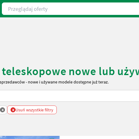
Przeglądaj oferty
i teleskopowe nowe lub uż
sprzedawców - nowe i używane modele dostępne już teraz.
x
x
Usuń wszystkie filtry