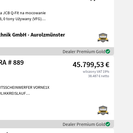
hnik GmbH - Aurolzmünster
Dealer Premium Gold
Sonstige G 2700 HD X-TRA # 889
45.799,53 €
wliczony VAT 19%
38.487 € netto
EITSSCHEINWERFER VORNE1X
LIKKREISLAUF
INIGUNG BRD 20
Dealer Premium Gold