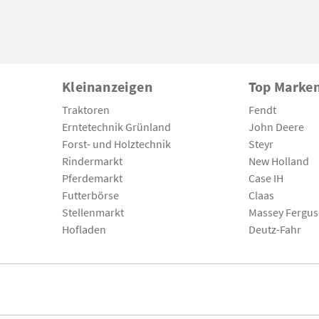
Kleinanzeigen
Top Marke
Traktoren
Fendt
Erntetechnik Grünland
John Deere
Forst- und Holztechnik
Steyr
Rindermarkt
New Holland
Pferdemarkt
Case IH
Futterbörse
Claas
Stellenmarkt
Massey Fergu
Hofladen
Deutz-Fahr