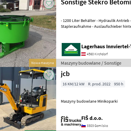
Sonstige Stekro Betom
- 1200 Liter Behälter - Hydraulik Antrieb - 3 Punktanbau -
Stapleraufnahme - Auslaufschieber hinten und rechts -
Auslaufrutsche - Sackaufreißer
Lagerhaus Innviertel-
4560 Kirchdorf
Maszyny budowlane / Sonstige
Nowa maszyna
jcb
16 KM/12 kW
R. prod. 2022
950 h
Maszyny budowlane Minikoparki
FIŠ d.o.o.
3303 Gomilsko