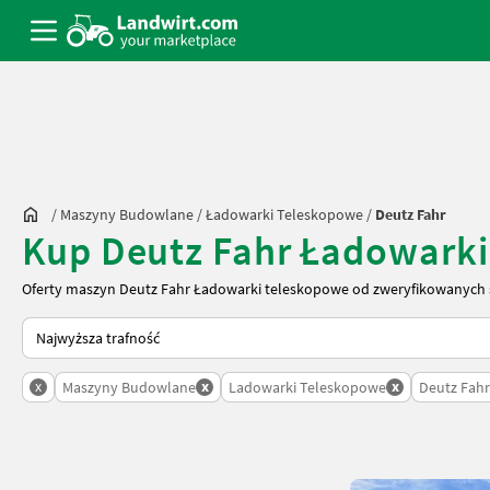
/
Maszyny Budowlane
/
Ładowarki Teleskopowe
/
Deutz Fahr
Kup Deutz Fahr Ładowark
Oferty maszyn Deutz Fahr Ładowarki teleskopowe od zweryfikowanych 
Tak sortuje się na Landwirt.com
x
x
x
Maszyny Budowlane
Ladowarki Teleskopowe
Deutz Fahr