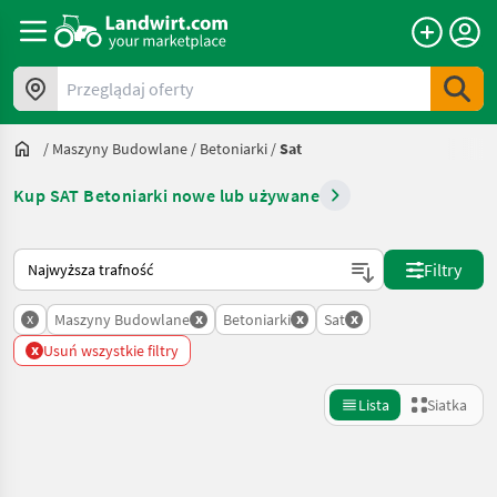
Przeglądaj oferty
/
Maszyny Budowlane
/
Betoniarki
/
Sat
Kup SAT Betoniarki nowe lub używane
Tak sortuje się na Landwirt.com
Filtry
x
x
x
x
Maszyny Budowlane
Betoniarki
Sat
x
Usuń wszystkie filtry
Lista
Siatka