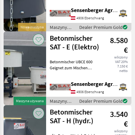
Mammut
Kraft an die vier gefederten
Sensenberger Agrar-Technik
Arme des Rührwerks weiter.
Stockmann
Die nachstellbaren
4906 Eberschwang
Rührschaufe
Maszyny
Dealer Premium Gold
Nowa maszyna
Fliegl
budowlane /
Betonmischer
8.580
SAT
Iveco
SAT - E (Elektro)
€
Dominator
wliczony
Betonmischer UBCE 600
VAT 20%
7.150 €
Pokaż
Geignet zum Mischen
netto
wszystkie
trockener und feuchter
14
Materialien. - Elektroantrieb
Sensenberger Agrar-Technik
- Soft Start System -
MARKETPLACE
Motorleistung 11 KW
4906 Eberschwang
Siemens - Volumen 60
Maszyny
Dealer Premium Gold
Maszyna używana
Oferty
Ogłoszenia
Marketplace
budowlane /
dealerów
drobne
Betonmischer
3.540
SAT
SAT - H (hydr.)
€
wliczony