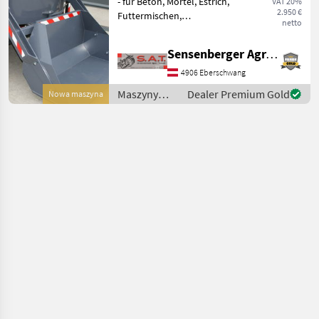
- für Beton, Mörtel, Estrich,
VAT 20%
2.950 €
Futtermischen,
netto
Saatgutbehandlung, ... -
extrem stabiles
Sensenberger Agrar-Technik
Ölbadgetriebe - vier
gefederte Arme -
4906 Eberschwang
nachstellbare
Maszyny
Dealer Premium Gold
Nowa maszyna
Rührschaufeln - herv
budowlane /
SAT