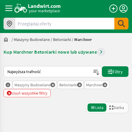
Przeglądaj oferty
/
Maszyny Budowlane
/
Betoniarki
/
Marchner
Kup Marchner Betoniarki nowe lub używane
Tak sortuje się na Landwirt.com
Filtry
x
x
x
x
Maszyny Budowlane
Betoniarki
Marchner
x
Usuń wszystkie filtry
Lista
Siatka