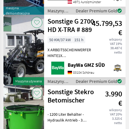
(VFG) Zespół sprzedaży
4971 Aurolzmünster
firmy Schwarzma
maszyna
Oferty
Ogłoszenia
Maszyny
Dealer Premium Gold
Marketplace
demonstracyjna
dealerów
drobne
budowlane /
Sonstige G 2700
45.799,53
Sonstige
HD X-TRA # 889
€
50 KM/37 kW
151 h
wliczony
VAT 19%
38.487 €
X ARBEITSSCHEINWERFER
netto
HINTE1X
ARBEITSSCHEINWERFER
BayWa GMZ SÜD
VORNE1X
HECKGEWICHTSPLATTE 62
83104 Schönau
KG1X
Maszyny
Dealer Premium Gold
Maszyna używana
HYDRAULIKKREISLAUF
budowlane /
Sonstige Stekro
DPPPEL31X15.50-15
3.990
Sonstige
SKIDDATENBESCHEINIGUNG
Betomischer
€
BRD 20 KMDRUCKFREIER
wliczony
- 1200 Liter Behälter -
VAT 20%
3.325 €
Hydraulik Antrieb - 3
netto
Punktanbau -