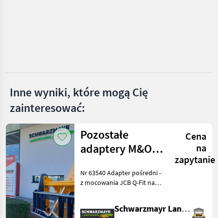
Mammut
Stockmann
Fliegl
Iveco
Inne wyniki, które mogą Cię
SAT
zainteresować:
Pokaż
wszystkie
14
Pozostałe
Cena
adaptery M&O
na
MODEL
zapytanie
JCB Q – pasujące
Nr 63540 Adapter pośredni -
do EURO
z mocowania JCB Q-Fit na
BM
mocowanie EURO - z
150
centralną blokadą - o
Schwarzmayr Landtechnik GmbH - Aurolzmünster
nośności 3, 0 tony Używany
MARKETPLACE