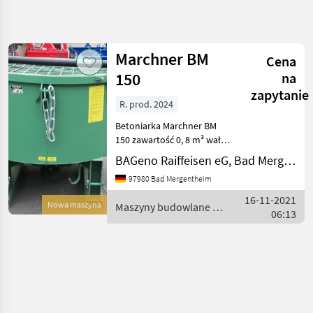
Uściślij
wyszukiwanie
Marchner BM
Cena
Kategoria
Kraj
Filtry
4
150
na
zapytanie
R. prod. 2024
Pokaż 1
AKTUALNA
Zresetuj
ŚCIEŻKA
wyników
Betoniarka Marchner BM
technika
150 zawartość 0, 8 m³ wał
budowlana
kardana Za pomocą
BAGeno Raiffeisen eG, Bad Mergentheim
betonomieszarki
Maszyny
97980 Bad Mergentheim
Budowlane
podwieszanej do ciągnika
Marchner możesz
16-11-2021
Betoniarki
Nowa maszyna
Maszyny budowlane /
samodzielnie wytwarzać
06:13
Marchner
Marchner
beton, zaprawę i ja
WYBIERZ
KATEGORIĘ
Marchner