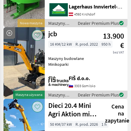
Stapleraufnahme -
Lagerhaus Innviertel-Traunviertel-Urfahr eGen, Kirchdorf
Auslaufschieber hinten und
rechts - Auslaufrutsche -
4560 Kirchdorf
Sackaufreißer
Maszyny
Dealer Premium Plus
Nowa maszyna
budowlane /
jcb
13.900
Sonstige
€
16 KM/12 kW
R. prod. 2022
950 h
bez VAT
Maszyny budowlane
Minikoparki
FIŠ d.o.o.
3303 Gomilsko
Maszyny
Dealer Premium Plus
Maszyna używana
budowlane /
Dieci 20.4 Mini
Cena
JCB
Agri Aktion mit
na
zapytanie
Österreichpaket
50 KM/37 kW
R. prod. 2026
1 h