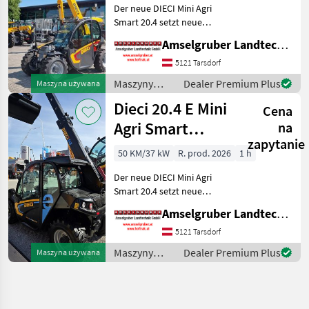
Der neue DIECI Mini Agri
Smart 20.4 setzt neue
Maßstäbe auf dem Mini-
Amselgruber Landtechnik GmbH
Teleskopladermarkt. Stufe
5 Motor - -Größte Kabine
5121 Tarsdorf
(Baugleich vom Modell 26.6
Maszyny
Dealer Premium Plus
Maszyna używana
Mini Agri) -50
budowlane /
Dieci 20.4 E Mini
Cena
Dieci
Agri Smart
na
zapytanie
ELEKTRO
50 KM/37 kW
R. prod. 2026
1 h
Teleskoplader
Der neue DIECI Mini Agri
TOP
Smart 20.4 setzt neue
Maßstäbe auf dem Mini-
Amselgruber Landtechnik GmbH
Teleskopladermarkt. 100 %
Elektro! -Größte Kabine
5121 Tarsdorf
(Baugleich vom Modell 26.6
Maszyny
Dealer Premium Plus
Maszyna używana
Mini Agri) -Echt
budowlane /
Dieci