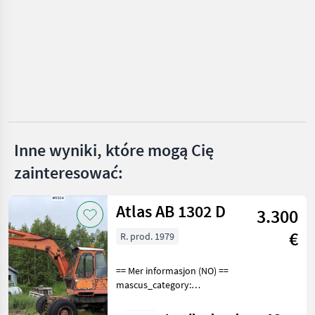
Manitou
JCB
Claas
Merlo
Inne wyniki, które mogą Cię
Dieci
zainteresować:
Pokaż
wszystkie
Atlas AB 1302 D
35
3.300
€
R. prod. 1979
MARKETPLACE
Oferty
Ogłoszenia
Marketplace
== Mer informasjon (NO) ==
dealerów
drobne
mascus_category:
excavators Please provide
reference number upon