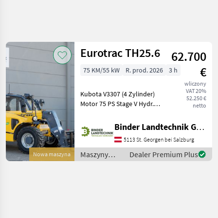
Uściślij
wyszukiwanie
Eurotrac TH25.6
62.700
Kategoria
Kraj
Filtry
4
€
75 KM/55 kW
R. prod. 2026
3 h
wliczony
Pokaż 1
AKTUALNA
Zresetuj
VAT 20%
Kubota V3307 (4 Zylinder)
ŚCIEŻKA
wyników
52.250 €
Motor 75 PS Stage V Hydr.
netto
technika
Schneller Wechsel mit Euro-
budowlana
Aufnahme Bereifung: 12×16,
Binder Landtechnik GmbH & CoKG
Maszyny
5 NHS 4×4 Allradantrieb
Budowlane
5113 St. Georgen bei Salzburg
und 4-Rad-Lenkung
Ladowarki
zusätzliche Hy
Maszyny
Dealer Premium Plus
Nowa maszyna
Teleskopowe
budowlane /
Eurotrac
Eurotrac
WYBIERZ
KATEGORIĘ
Eurotrac