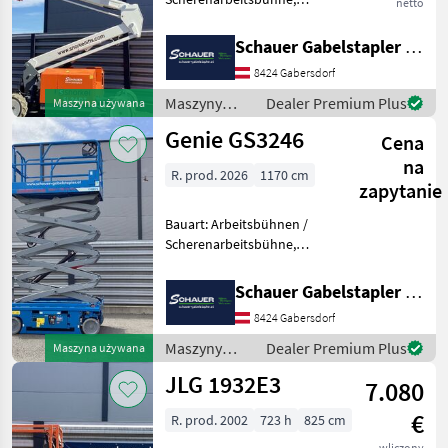
netto
Tragkraft: 680kg, Hubhöhe:
8000mm, Bauhöhe:
Schauer Gabelstapler GmbH
2600mm, Batterie: Starter
8424 Gabersdorf
12V , Sonderausstattung: CE
Zertifikat, Edelstahl
Maszyny
Dealer Premium Plus
Maszyna używana
budowlane /
Genie GS3246
Cena
Snorkel
na
R. prod. 2026
1170 cm
zapytanie
Bauart: Arbeitsbühnen /
Scherenarbeitsbühne,
Tragkraft: 318kg, Hubhöhe:
9600mm, Bauhöhe:
Schauer Gabelstapler GmbH
2530mm, Batterie: Trojan 6V
8424 Gabersdorf
228Ah Zustand: Neu,
Bereifung vorne: Vollgummi
Maszyny
Dealer Premium Plus
Maszyna używana
E
budowlane /
JLG 1932E3
7.080
Genie
€
R. prod. 2002
723 h
825 cm
wliczony