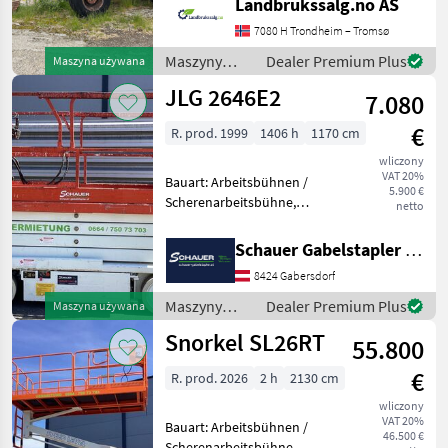
Landbrukssalg.no AS
request: 9504 See
7080 H Trondheim – Tromsø
en.landbrukssalg.no/9504
for more images Specificati
Maszyny
Dealer Premium Plus
Maszyna używana
budowlane /
JLG 2646E2
7.080
Atlas
€
R. prod. 1999
1406 h
1170 cm
wliczony
VAT 20%
Bauart: Arbeitsbühnen /
5.900 €
Scherenarbeitsbühne,
netto
Tragkraft: 340kg, Hubhöhe:
7920mm, Batterie: Trojan
Schauer Gabelstapler GmbH
PzS 6V 225Ah Zustand: 60 -
8424 Gabersdorf
80%, Bereifung vorne:
Vollgummi Einfach 8
Maszyny
Dealer Premium Plus
Maszyna używana
budowlane /
Snorkel SL26RT
55.800
JLG
€
R. prod. 2026
2 h
2130 cm
wliczony
VAT 20%
Bauart: Arbeitsbühnen /
46.500 €
Scherenarbeitsbühne,