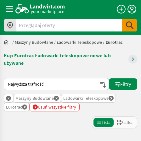
Przeglądaj oferty
/
Maszyny Budowlane
/
Ładowarki Teleskopowe
/
Eurotrac
Kup Eurotrac Ładowarki teleskopowe nowe lub
używane
Tak sortuje się na Landwirt.com
Filtry
x
x
x
Maszyny Budowlane
Ladowarki Teleskopowe
x
x
Eurotrac
Usuń wszystkie filtry
Lista
Siatka